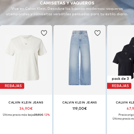
CAMISETAS Y VAQUEROS
Vive en Calvin Klein. Descubre los básicos modernos: vaqueros
atemporales y camisetas versátiles pensadas para tu estilo diario.
pack de 3
REBAJAS
REBAJAS
CALVIN KLEIN JEANS
CALVIN KLEIN JEANS
CALVIN KL
34,90€
119,00€
47,
Último precio más bajo:
39,90€
-12%
Precio origi
Último precio m