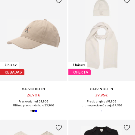
Unisex
Unisex
REBAJAS
OFERTA
CALVIN KLEIN
CALVIN KLEIN
26,90€
39,95€
Precio original: 29,90€
Precio original: 99,90€
Último precio más bajo:
23,90€
Último precio más bajo:
34,95€