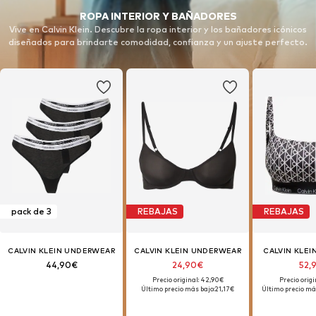
ROPA INTERIOR Y BAÑADORES
Vive en Calvin Klein. Descubre la ropa interior y los bañadores icónicos
diseñados para brindarte comodidad, confianza y un ajuste perfecto.
pack de 3
REBAJAS
REBAJAS
CALVIN KLEIN UNDERWEAR
CALVIN KLEIN UNDERWEAR
CALVIN KLE
44,90€
24,90€
52,
Precio original: 42,90€
Precio origi
Último precio más bajo:
21,17€
Último precio má