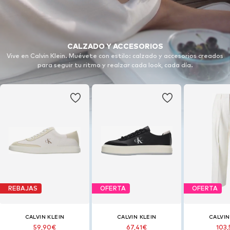
CALZADO Y ACCESORIOS
Vive en Calvin Klein. Muévete con estilo: calzado y accesorios creados
para seguir tu ritmo y realzar cada look, cada día.
REBAJAS
OFERTA
OFERTA
CALVIN KLEIN
CALVIN KLEIN
CALVIN
59,90€
67,41€
103