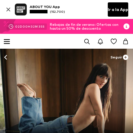
ABOUT YOU App
Ir a la App
(152.700)
Rebajas de fin de verano: Ofertas con
02
D
00
H
32
M
31
S
hasta un 50% de descuento
Seguir