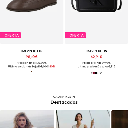
OFERTA
OFERTA
CALVIN KLEIN
CALVIN KLEIN
98,10€
62,91€
Precio original: 139,00€
Precio original: 79,90€
Último precio más bajo:
109,00€
-10%
Último precio más bajo:
62,91€
+
1
CALVIN KLEIN
Destacados