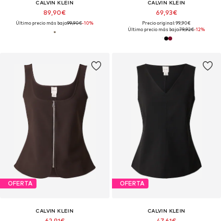
CALVIN KLEIN
CALVIN KLEIN
89,90€
69,93€
Último precio más bajo:
99,90€
-10%
Precio original: 99,90€
Último precio más bajo:
79,92€
-12%
OFERTA
OFERTA
CALVIN KLEIN
CALVIN KLEIN
62,91€
47,61€