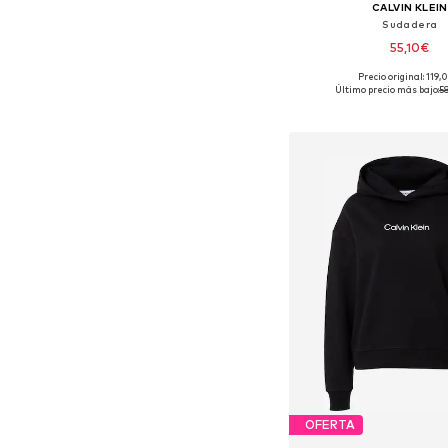
CALVIN KLEIN
Sudadera
55,10€
Precio original: 119
Tallas disponible
Último precio más bajo:
5
Añadir a la c
OFERTA