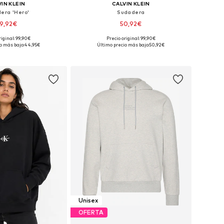
IN KLEIN
CALVIN KLEIN
era 'Hero'
Sudadera
9,92€
50,92€
riginal: 99,90€
Precio original: 99,90€
sponibles: XXS
Tallas disponibles: XS, L
o más bajo:
44,95€
Último precio más bajo:
50,92€
 a la cesta
Añadir a la cesta
Unisex
OFERTA