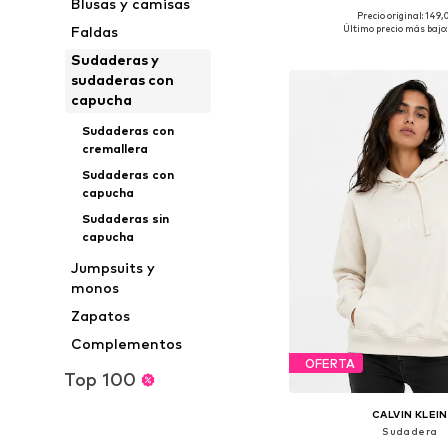
Blusas y camisas
Precio original: 149
Tallas disponibles: XS, S
Último precio más bajo:
Faldas
Añadir a la c
Sudaderas y
sudaderas con
capucha
Sudaderas con
cremallera
Sudaderas con
capucha
Sudaderas sin
capucha
Jumpsuits y
monos
Zapatos
Complementos
OFERTA
Top 100
CALVIN KLEIN
Sudadera