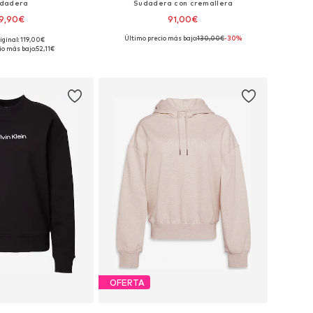
dadera
Sudadera con cremallera
9,90€
91,00€
Último precio más bajo:
130,00€
-30%
iginal: 119,00€
sponibles: M, L
Tallas disponibles: XS, S
io más bajo:
52,11€
 a la cesta
Añadir a la cesta
OFERTA