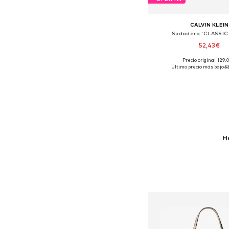
CALVIN KLEIN
Sudadera 'CLASSIC
52,43€
Precio original: 129
Tallas disponibles
Último precio más bajo:
5
Añadir a la c
Ha