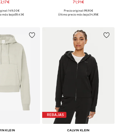
2,17€
71,91€
iginal: 149,00€
Precio original: 99,90€
s: XS, S, M, L, XL, XXL
Tallas disponibles: M, L
o más bajo:
59,43€
Último precio más bajo:
34,95€
 a la cesta
Añadir a la cesta
REBAJAS
IN KLEIN
CALVIN KLEIN