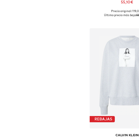
55,10€
Precio original: 119
Tallas disponibles: S, 
Último precio más bajo:
5
Añadir a la c
REBAJAS
CALVIN KLEIN