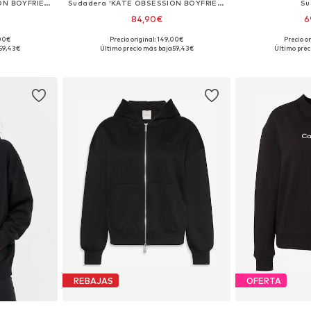
Sudadera 'KATE OBSESSION BOYFRIEND'
Sudadera 'KATE OBSESSION BOYFRIEND'
Su
84,90€
6
,00€
Precio original: 149,00€
Precio or
 S, M, L
Tallas disponibles: XS, S, M, L, XL, XXL
Tallas di
59,43€
Último precio más bajo:
59,43€
Último prec
esta
Añadir a la cesta
Añadir
REBAJAS
OFERTA