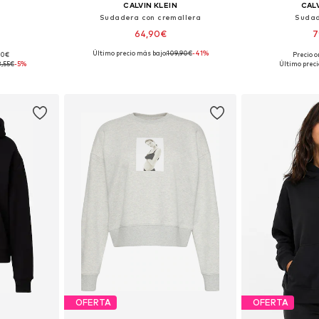
CALVIN KLEIN
CALV
Sudadera con cremallera
Sudad
64,90€
7
Último precio más bajo:
109,90€
-41%
,00€
Precio o
s: M
Tallas disponibles: XL
Tallas di
8,55€
-5%
Último preci
esta
Añadir a la cesta
Añadir
OFERTA
OFERTA