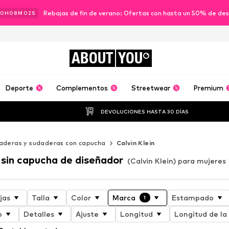
Rebajas de fin de verano: Ofertas con hasta un 50% de de
10
H
08
M
01
S
ABOUT
YOU
Deporte
Complementos
Streetwear
Premium
DEVOLUCIONES HASTA 30 DÍAS
aderas y sudaderas con capucha
Calvin Klein
 sin capucha de diseñador
(Calvin Klein) para mujeres
jas
Talla
Color
Marca
Estampado
1
o
Detalles
Ajuste
Longitud
Longitud de l