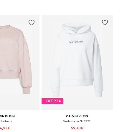
OFERTA
IN KLEIN
CALVIN KLEIN
dadera
Sudadera 'HERO'
4,93€
59,43€