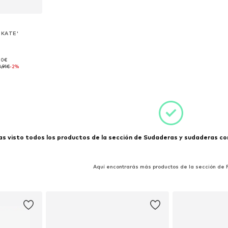
 KATE'
,00€
: XXS
3,91€
-2%
esta
s visto todos los productos de la sección de Sudaderas y sudaderas con
Aquí encontrarás más productos de la sección de