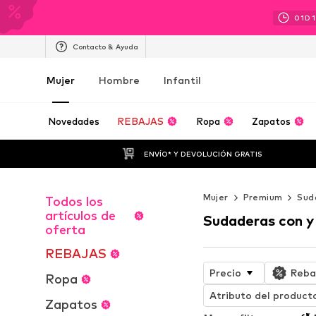
01
D
Contacto & Ayuda
Mujer
Hombre
Infantil
Novedades
REBAJAS
Ropa
Zapatos
ENVÍO* Y DEVOLUCIÓN GRATIS
Mujer
Premium
Sud
Todos los
artículos de
Sudaderas con y
oferta
REBAJAS
Precio
Reba
Ropa
Atributo del product
Zapatos