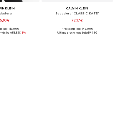
IN KLEIN
CALVIN KLEIN
dadera
Sudadera 'CLASSIC KATE'
5,10€
72,17€
iginal: 119,00€
Precio original: 149,00€
isponibles: XL
Tallas disponibles: XXL
 más bajo:
58,55€
-5%
Último precio más bajo:
59,43€
 a la cesta
Añadir a la cesta