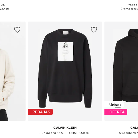
,00€
Precio o
, M, L, XL
Disponible en muchas tallas
Tallas dispon
76,41€
Último preci
esta
Añadir a la cesta
Añadir
Unisex
REBAJAS
OFERTA
CALVIN KLEIN
CALV
Sudadera 'KATE OBSESSION'
Sudadera 