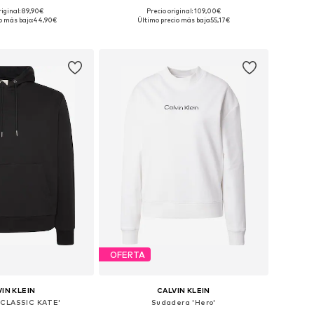
riginal: 89,90€
Precio original: 109,00€
ibles: XS, S, M, L
Tallas disponibles: XS, S, L
o más bajo:
44,90€
Último precio más bajo:
55,17€
 a la cesta
Añadir a la cesta
OFERTA
IN KLEIN
CALVIN KLEIN
'CLASSIC KATE'
Sudadera 'Hero'