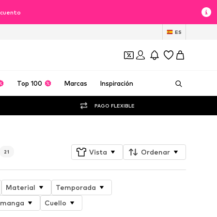
scuento
ES
Top 100
Marcas
Inspiración
PAGO FLEXIBLE
Vista
Ordenar
21
Material
Temporada
a manga
Cuello