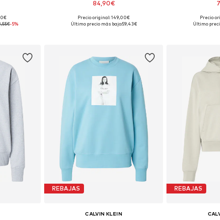
84,90€
7
,00€
Precio original: 149,00€
Precio or
M, L, XL
Tallas disponibles: XS, S, M, L
Tallas disponible
8,55€
-5%
Último precio más bajo:
59,43€
Último preci
esta
Añadir a la cesta
Añadir
REBAJAS
REBAJAS
CALVIN KLEIN
CALV