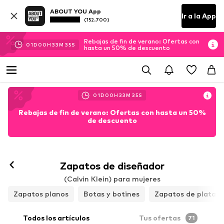
ABOUT YOU App
Ir a la App
(152.700)
Rebajas de fin de verano: Ofertas con
01
D
00
H
33
M
34
S
hasta un 50% de descuento
01
D
00
H
33
M
34
S
Rebajas de fin de verano: Ofertas con hasta un 50%
de descuento
Zapatos de diseñador
(Calvin Klein) para mujeres
Zapatos planos
Botas y botines
Zapatos de plataf
Todos los artículos
Tus ofertas
71