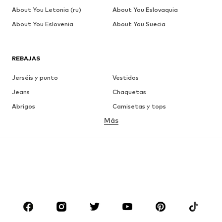
About You Letonia (ru)
About You Eslovaquia
About You Eslovenia
About You Suecia
REBAJAS
Jerséis y punto
Vestidos
Jeans
Chaquetas
Abrigos
Camisetas y tops
Más
Pantalones
Ropa interior
Faldas
Blusas y camisas
Sudaderas y sudaderas con
Blazers
capucha
Ropa de baño
Jumpsuits y monos
Tallas grandes
Ropa de maternidad
Zapatos
Deporte
Complementos
Premium