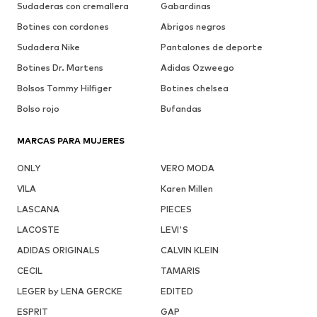
Sudaderas con cremallera
Gabardinas
Botines con cordones
Abrigos negros
Sudadera Nike
Pantalones de deporte
Botines Dr. Martens
Adidas Ozweego
Bolsos Tommy Hilfiger
Botines chelsea
Bolso rojo
Bufandas
MARCAS PARA MUJERES
ONLY
VERO MODA
VILA
Karen Millen
LASCANA
PIECES
LACOSTE
LEVI'S
ADIDAS ORIGINALS
CALVIN KLEIN
CECIL
TAMARIS
LEGER by LENA GERCKE
EDITED
ESPRIT
GAP