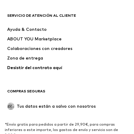
ROPA
SERVICIO DE ATENCIÓN AL CLIENTE
Nuevo
Tendencia
Ayuda & Contacto
Vestidos
Jeans
ABOUT YOU Marketplace
Camisetas y tops
Pantalones
Colaboraciones con creadores
Chaquetas
Jerséis y punto
Zona de entrega
Ropa interior
Blusas y camisas
Abrigos
Faldas
Desistir del contrato aquí 
Ropa de baño
Sudaderas
Blazers
Jumpsuits y monos
COMPRAS SEGURAS
Tallas grandes
Ropa de maternidad
Ocasiones
Exclusivo
Tus datos están a salvo con nosotros
Reciclado
ZAPATOS
*Envío gratis para pedidos a partir de 29,90€, para compras
inferiores a este importe, los gastos de envío y servicio son de