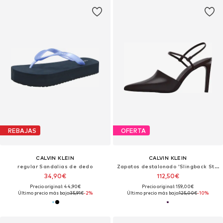
REBAJAS
OFERTA
CALVIN KLEIN
CALVIN KLEIN
regular Sandalias de dedo
Zapatos destalonado 'Slingback Stiletto'
34,90€
112,50€
Precio original: 44,90€
Precio original: 159,00€
Último precio más bajo:
35,91€
-2%
Último precio más bajo:
125,00€
-10%