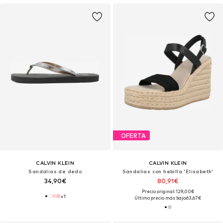
OFERTA
CALVIN KLEIN
CALVIN KLEIN
Sandalias de dedo
Sandalias con hebilla 'Elisabeth'
34,90€
80,91€
Precio original: 129,00€
+
1
Último precio más bajo:
63,67€