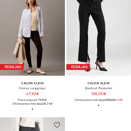
REBAJAS
REBAJAS
CALVIN KLEIN
CALVIN KLEIN
Skinny Leggings
Bootcut Pantalón
47,90€
105,00€
Precio original: 79,90€
Último precio más bajo:
179,00€
-41%
Último precio más bajo:
28,74€