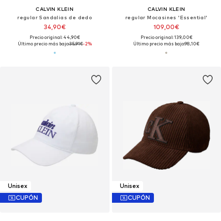
CALVIN KLEIN
CALVIN KLEIN
regular Sandalias de dedo
regular Mocasines 'Essential'
34,90€
109,00€
Precio original: 44,90€
Precio original: 139,00€
Último precio más bajo:
35,91€
-2%
Último precio más bajo:
98,10€
Unisex
Unisex
CUPÓN
CUPÓN