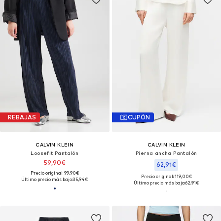
REBAJAS
CUPÓN
CALVIN KLEIN
CALVIN KLEIN
Loosefit Pantalón
Pierna ancha Pantalón
59,90€
62,91€
Precio original: 99,90€
Precio original: 119,00€
Último precio más bajo:
35,94€
Último precio más bajo:
62,91€