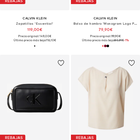
REBAJAS
REBAJAS
CALVIN KLEIN
CALVIN KLEIN
Zapatillas 'Essential'
Bolso de hombro 'Monogram Logo Plaque Shoulder'
119,00€
79,90€
Precio original: 149,00€
Precio original: 99,90€
Último precio más bajo:
116,10€
Último precio más bajo:
80,91€
-1%
REBAJAS
REBAJAS