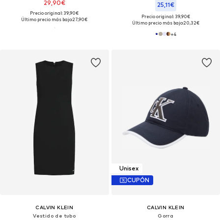
29,90€
25,11€
Precio original: 39,90€
Precio original: 39,90€
Último precio más bajo:
27,90€
Último precio más bajo:
20,32€
+
4
Unisex
CUPÓN
CALVIN KLEIN
CALVIN KLEIN
Vestido de tubo
Gorra