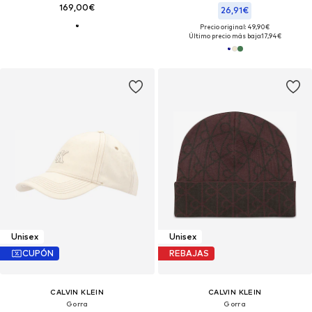
169,00€
26,91€
Precio original: 49,90€
Último precio más bajo:
17,94€
Unisex
Unisex
CUPÓN
REBAJAS
CALVIN KLEIN
CALVIN KLEIN
Gorra
Gorra