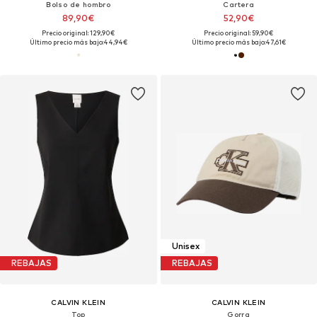
Bolso de hombro
Cartera
89,90€
52,90€
Precio original: 129,90€
Precio original: 59,90€
Último precio más bajo:
44,94€
Último precio más bajo:
47,61€
Unisex
REBAJAS
REBAJAS
CALVIN KLEIN
CALVIN KLEIN
Top
Gorra