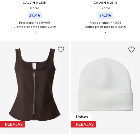
CALVIN KLEIN
CALVIN KLEIN
Gorra
Gorra
21,51€
24,21€
Precio original: 39,90€
Precio original: 44,90€
Último precio más bajo:
14,34€
Último precio más bajo:
16,14€
Unisex
REBAJAS
REBAJAS