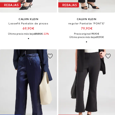
REBAJAS
REBAJAS
CALVIN KLEIN
CALVIN KLEIN
Loosefit Pantalón de pinzas
regular Pantalón 'PONTE'
69,90€
79,90€
Último precio más bajo:
89,90€
-22%
Precio original: 99,90€
Último precio más bajo:
69,90€