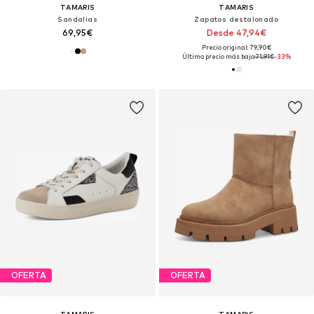
TAMARIS
TAMARIS
Sandalias
Zapatos destalonado
69,95€
Desde 47,94€
Precio original: 79,90€
Último precio más bajo:
71,91€
-33%
OFERTA
OFERTA
TAMARIS
TAMARIS