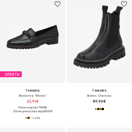
OFERTA
TAMARIS
TAMARIS
Bailarina 'Woms'
Botas Chelsea
62,91€
89,96€
Precio original: 79,95€
Último precio más bajo:
59,90€
+
10