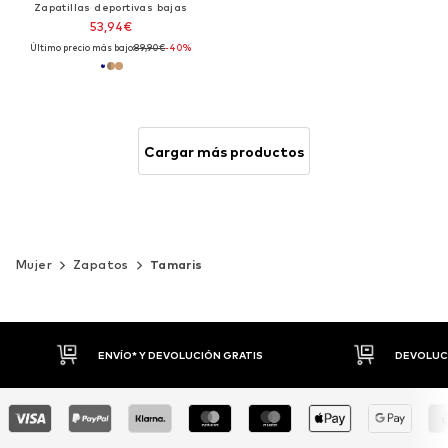
Zapatillas deportivas bajas
53,94€
Último precio más bajo:
89,90€
-40%
Cargar más productos
Mujer
Zapatos
Tamaris
DEVOLUCIONES HASTA 30 DÍAS
P