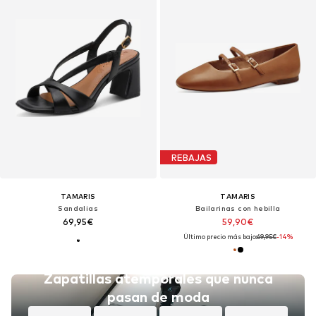
REBAJAS
TAMARIS
TAMARIS
Sandalias
Bailarinas con hebilla
69,95€
59,90€
Último precio más bajo:
69,95€
-14%
Zapatillas atemporales que nunca
pasan de moda