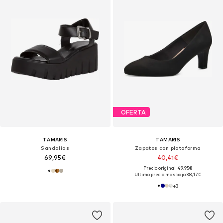
OFERTA
TAMARIS
TAMARIS
Sandalias
Zapatos con plataforma
69,95€
40,41€
Precio original: 49,95€
Último precio más bajo:
38,17€
+
3