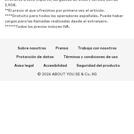
3,90€.
Nuevo
Tendencia
**El precio al que ofrecimos por primera vez el artículo.
Zapatillas de deporte
Botines
****Gratuito para todos los operadores españoles. Puede haber
cargos para las llamadas realizadas desde el extranjero.
Zapatos de tacón y plataforma
Botas
******Todos los precios incluyen IVA.
Sandalias
Zapatos bajos
Zapatos deportivos
Bailarinas
Sobre nosotros
Prensa
Trabaja con nosotros
Mules
Zapatillas de casa
Protección de datos
Términos y condiciones de uso
Exclusivo
Aviso legal
Accesibilidad
Seguridad del producto
DEPORTE
© 2026 ABOUT YOU SE & Co. KG
Ropa deportiva
Disciplinas deportivas
Zapatos deportivos
Mochilas deportivas y bolsos
Complementos deportivos
COMPLEMENTOS
Nuevo
Bolsos y mochilas
Joyería
Chales y pañuelos