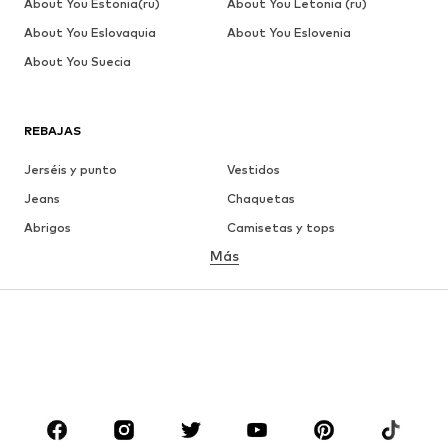
About You Estonia(ru)
About You Letonia (ru)
About You Eslovaquia
About You Eslovenia
About You Suecia
REBAJAS
Jerséis y punto
Vestidos
Jeans
Chaquetas
Abrigos
Camisetas y tops
Más
Pantalones
Ropa interior
Faldas
Blusas y camisas
Sudaderas y sudaderas con
Blazers
capucha
Ropa de baño
Jumpsuits y monos
Tallas grandes
Ropa de maternidad
Zapatos
Deporte