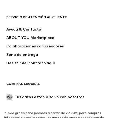
Complementos
Premium
ROPA
SERVICIO DE ATENCIÓN AL CLIENTE
Nuevo
Tendencia
Ayuda & Contacto
Vestidos
Jeans
ABOUT YOU Marketplace
Camisetas y tops
Pantalones
Colaboraciones con creadores
Chaquetas
Jerséis y punto
Zona de entrega
Ropa interior
Blusas y camisas
Abrigos
Faldas
Desistir del contrato aquí 
Ropa de baño
Sudaderas
Blazers
Jumpsuits y monos
COMPRAS SEGURAS
Tallas grandes
Ropa de maternidad
Ocasiones
Exclusivo
Tus datos están a salvo con nosotros
Reciclado
ZAPATOS
*Envío gratis para pedidos a partir de 29,90€, para compras
inferiores a este importe, los gastos de envío y servicio son de