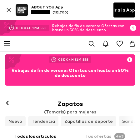
ABOUT YOU App
Ir a la App
(152.700)
Rebajas de fin de verano: Ofertas con
03
D
04
H
12
M
54
S
hasta un 50% de descuento
03
D
04
H
12
M
54
S
Rebajas de fin de verano: Ofertas con hasta un 50%
de descuento
Zapatos
(Tamaris) para mujeres
Nuevo
Tendencia
Zapatillas de deporte
Sandali
Todos los artículos
Tus ofertas
463