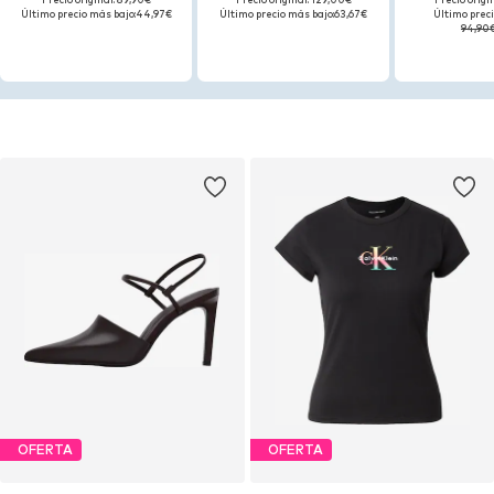
Último precio más bajo:
44,97€
Último precio más bajo:
63,67€
Último preci
94,90
OFERTA
OFERTA