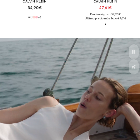
CALVIN KLEIN
CALVIN KLEIN
34,90€
47,61€
Precio original: 59,90€
+
1
Último precio más bajo:
47,61€