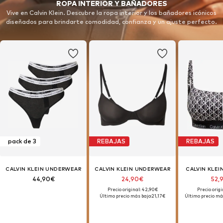
ROPA INTERIOR Y BAÑADORES
Vive en Calvin Klein. Descubre la ropa interior y los bañadores icónicos
diseñados para brindarte comodidad, confianza y un ajuste perfecto.
pack de 3
REBAJAS
REBAJAS
CALVIN KLEIN UNDERWEAR
CALVIN KLEIN UNDERWEAR
CALVIN KLE
44,90€
24,90€
52,
Precio original: 42,90€
Precio origi
Último precio más bajo:
21,17€
Último precio má