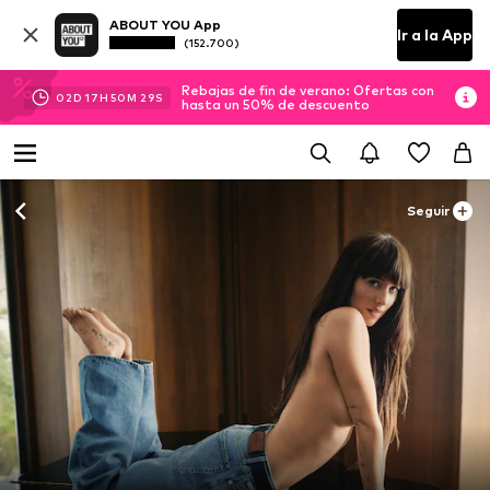
ABOUT YOU App
Ir a la App
(152.700)
Rebajas de fin de verano: Ofertas con
02
D
17
H
50
M
25
S
hasta un 50% de descuento
Seguir