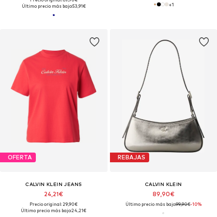
+
1
Último precio más bajo:
53,91€
OFERTA
REBAJAS
CALVIN KLEIN JEANS
CALVIN KLEIN
24,21€
89,90€
Precio original: 29,90€
Último precio más bajo:
99,90€
-10%
Último precio más bajo:
24,21€