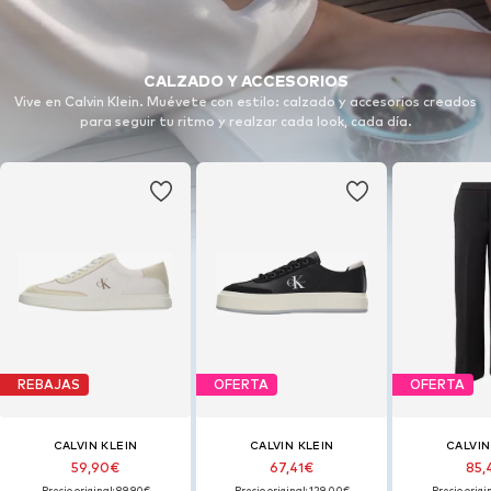
CALZADO Y ACCESORIOS
Vive en Calvin Klein. Muévete con estilo: calzado y accesorios creados
para seguir tu ritmo y realzar cada look, cada día.
REBAJAS
OFERTA
OFERTA
CALVIN KLEIN
CALVIN KLEIN
CALVIN
59,90€
67,41€
85,
Precio original: 89,90€
Precio original: 129,00€
Precio origi