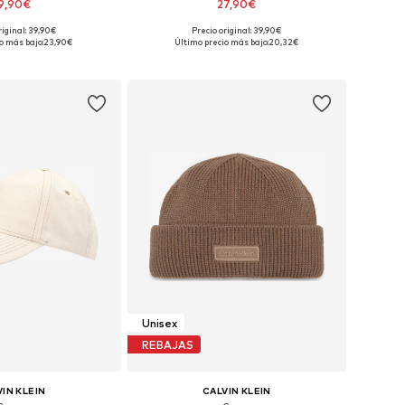
9,90€
27,90€
+
5
riginal: 39,90€
Precio original: 39,90€
ponibles: 55-60
Tallas disponibles: 55-60
o más bajo:
23,90€
Último precio más bajo:
20,32€
 a la cesta
Añadir a la cesta
Unisex
REBAJAS
IN KLEIN
CALVIN KLEIN