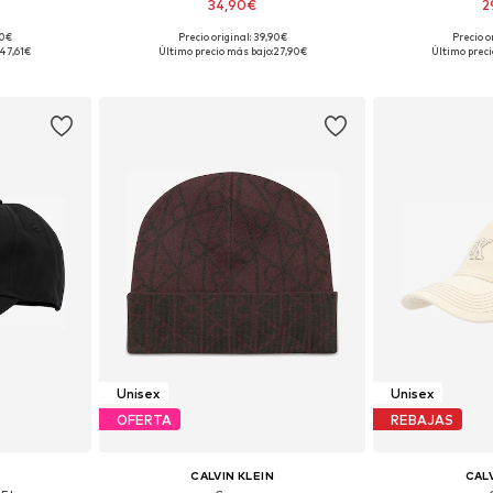
34,90€
2
90€
Precio original: 39,90€
Precio o
ne Size
Tallas disponibles: 55-60
Tallas dis
47,61€
Último precio más bajo:
27,90€
Último preci
esta
Añadir a la cesta
Añadir
Unisex
Unisex
OFERTA
REBAJAS
CALVIN KLEIN
CALV