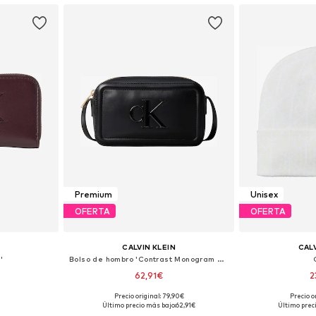
Premium
Unisex
OFERTA
OFERTA
CALVIN KLEIN
CALV
'
Bolso de hombro 'Contrast Monogram Camera'
62,91€
2
+
1
Precio original: 79,90€
Precio o
ne Size
Tallas disponibles: One Size
Tallas dis
Último precio más bajo:
62,91€
Último prec