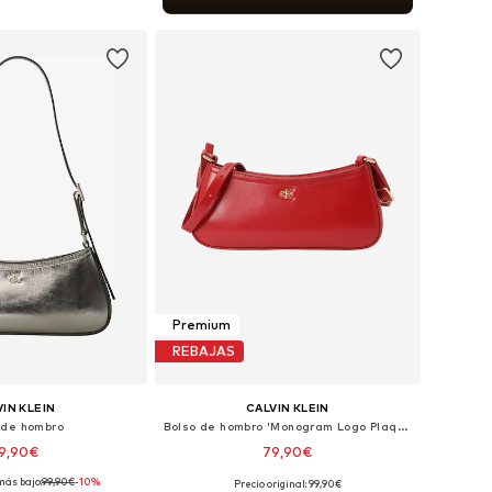
 a la cesta
Premium
REBAJAS
IN KLEIN
CALVIN KLEIN
 de hombro
Bolso de hombro 'Monogram Logo Plaque Shoulder'
9,90€
79,90€
más bajo:
99,90€
-10%
Precio original: 99,90€
onibles: One Size
Tallas disponibles: One Size