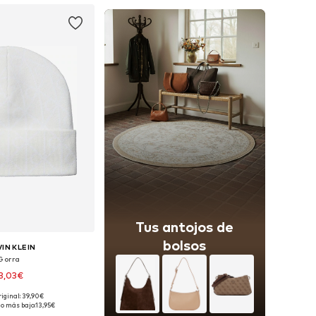
Tus antojos de
bolsos
IN KLEIN
Gorra
3,03€
riginal: 39,90€
ponibles: 55-60
io más bajo:
13,95€