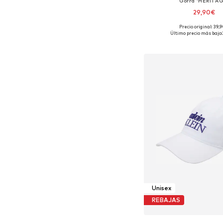
Gorra 'HERITAG
29,90€
Precio original: 39,
Tallas disponibles:
Último precio más bajo:
Añadir a la c
Unisex
REBAJAS