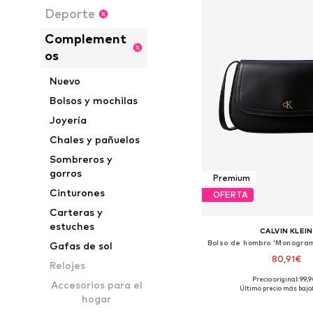
Deporte
Complement
os
Nuevo
Bolsos y mochilas
Joyería
Chales y pañuelos
Sombreros y
gorros
Premium
Cinturones
OFERTA
Carteras y
estuches
CALVIN KLEIN
Gafas de sol
80,91€
Relojes
Precio original: 99,
Accesorios para el
Tallas disponibles: O
Último precio más bajo:
hogar
Añadir a la c