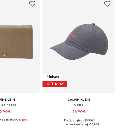
Unisex
REBAJAS
IN KLEIN
CALVIN KLEIN
o de noche
Gorra
9,90€
26,90€
más bajo:
99,90€
-10%
Precio original: 29,90€
onibles: One Size
Tallas disponibles: 55-60
Último precio más bajo:
26,90€
 a la cesta
Añadir a la cesta