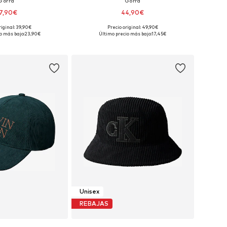
Gorra
Gorra
7,90€
44,90€
riginal: 39,90€
Precio original: 49,90€
ponibles: 55-60
Tallas disponibles: 55-60
o más bajo:
23,90€
Último precio más bajo:
17,45€
 a la cesta
Añadir a la cesta
Unisex
REBAJAS