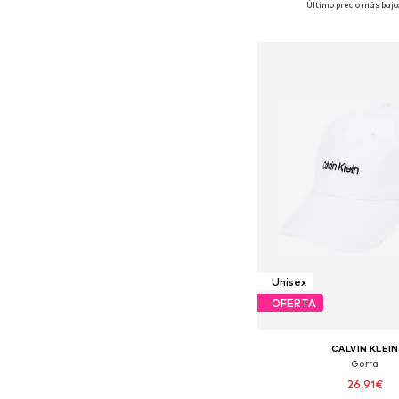
Último precio más bajo:
Añadir a la c
Unisex
OFERTA
CALVIN KLEIN
Gorra
26,91€