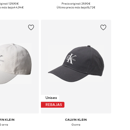
iginal: 129,90€
Precio original: 29,90€
onibles: One Size
Tallas disponibles: 55-60
o más bajo:
44,94€
Último precio más bajo:
16,72€
 a la cesta
Añadir a la cesta
Unisex
REBAJAS
IN KLEIN
CALVIN KLEIN
Gorra
Gorra