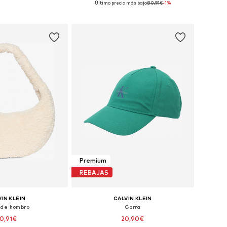
Último precio más bajo:
80,91€
-1%
 a la cesta
Añadir a la cesta
Premium
REBAJAS
IN KLEIN
CALVIN KLEIN
 de hombro
Gorra
0,91€
20,90€