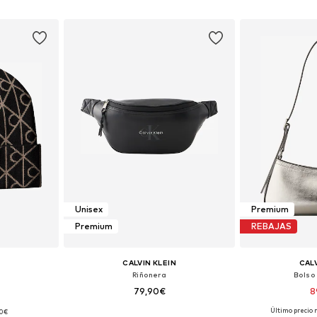
esta
Añadir a la cesta
Añadir
Unisex
Premium
Premium
REBAJAS
CALVIN KLEIN
CALV
Riñonera
Bolso
79,90€
8
Último precio 
90€
 55-60
Tallas disponibles: One Size
Tallas disp