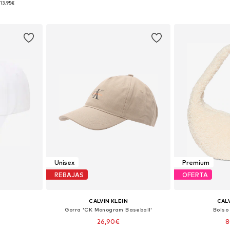
13,95€
esta
Añadir a la cesta
Añadir
Unisex
Premium
REBAJAS
OFERTA
CALVIN KLEIN
CALV
Gorra 'CK Monogram Baseball'
Bolso
26,90€
8