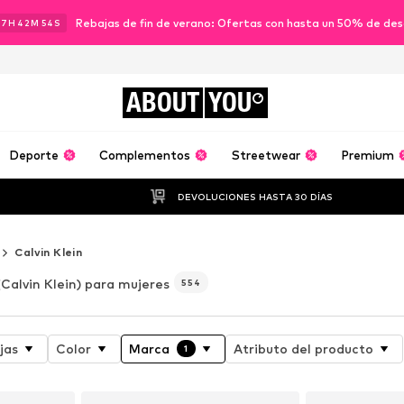
Rebajas de fin de verano: Ofertas con hasta un 50% de de
17
H
42
M
53
S
ABOUT
YOU
Deporte
Complementos
Streetwear
Premium
DEVOLUCIONES HASTA 30 DÍAS
Calvin Klein
(Calvin Klein) para mujeres
554
jas
Color
Marca
Atributo del producto
1