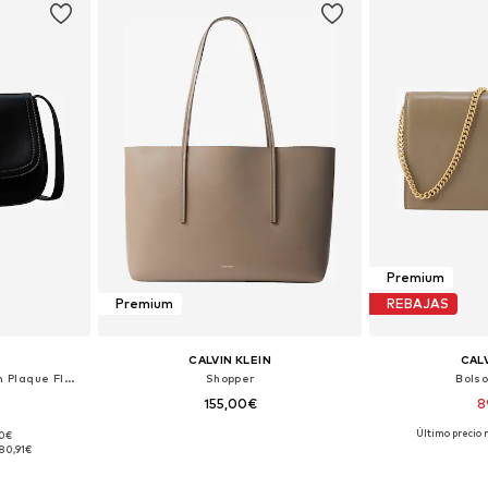
Premium
Premium
REBAJAS
CALVIN KLEIN
CALV
Bolso de hombro 'Monogram Plaque Flap Camera'
Shopper
Bols
155,00€
8
+
1
Último precio 
90€
ne Size
Tallas disponibles: One Size
Tallas disp
80,91€
esta
Añadir a la cesta
Añadir