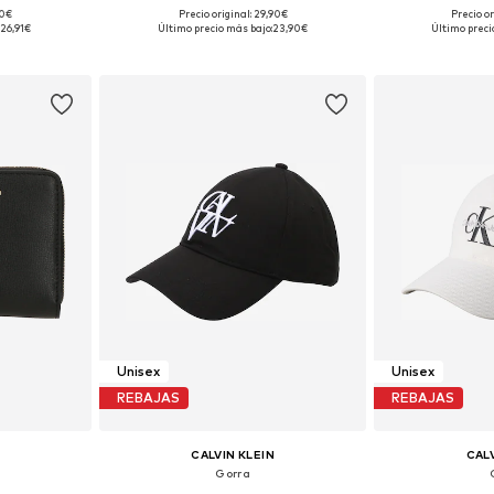
90€
Precio original: 29,90€
Precio or
 55-60
Tallas disponibles: 55-60
Tallas disp
26,91€
Último precio más bajo:
23,90€
Último preci
esta
Añadir a la cesta
Añadir
Unisex
Unisex
REBAJAS
REBAJAS
CALVIN KLEIN
CALV
Gorra