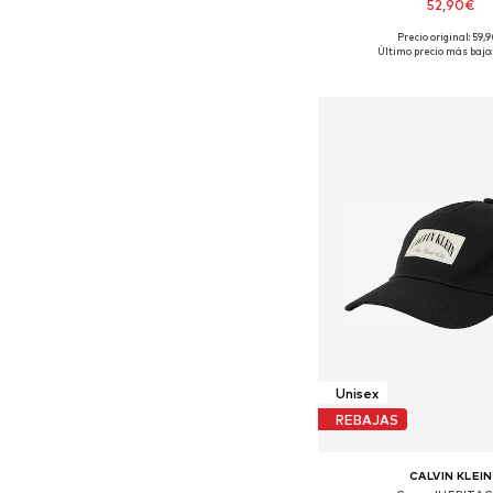
52,90€
Precio original: 59,
Tallas disponibles: O
Último precio más bajo:
Añadir a la c
Unisex
REBAJAS
CALVIN KLEIN