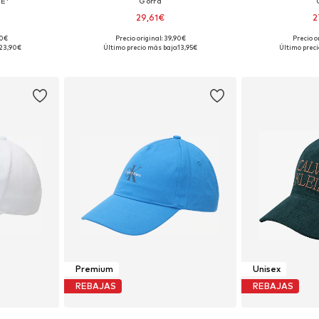
E'
Gorra
29,61€
2
90€
Precio original: 39,90€
Precio o
 55-60
Tallas disponibles: 55-60
Tallas dis
23,90€
Último precio más bajo:
13,95€
Último preci
esta
Añadir a la cesta
Añadir
Premium
Unisex
REBAJAS
REBAJAS