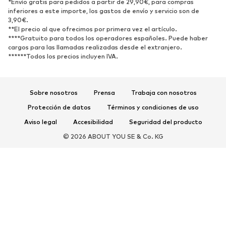
ZAPATOS
*Envío gratis para pedidos a partir de 29,90€, para compras
inferiores a este importe, los gastos de envío y servicio son de
3,90€.
Nuevo
Tendencia
**El precio al que ofrecimos por primera vez el artículo.
Zapatillas de deporte
Botines
****Gratuito para todos los operadores españoles. Puede haber
cargos para las llamadas realizadas desde el extranjero.
Zapatos de tacón y plataforma
Botas
******Todos los precios incluyen IVA.
Sandalias
Zapatos bajos
Zapatos deportivos
Bailarinas
Sobre nosotros
Prensa
Trabaja con nosotros
Mules
Zapatillas de casa
Protección de datos
Términos y condiciones de uso
Exclusivo
Aviso legal
Accesibilidad
Seguridad del producto
DEPORTE
© 2026 ABOUT YOU SE & Co. KG
Ropa deportiva
Disciplinas deportivas
Zapatos deportivos
Mochilas deportivas y bolsos
Complementos deportivos
COMPLEMENTOS
Nuevo
Bolsos y mochilas