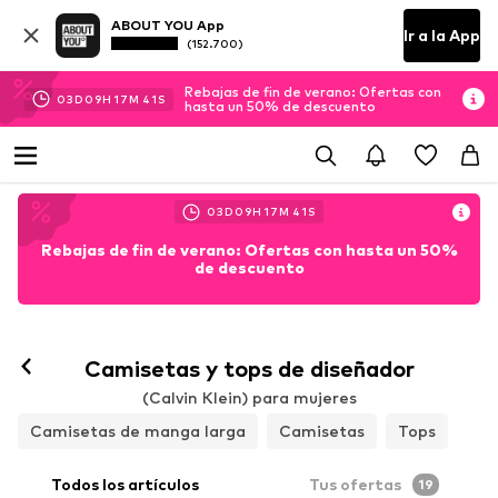
ABOUT YOU App
Ir a la App
(152.700)
Rebajas de fin de verano: Ofertas con
03
D
09
H
17
M
40
S
hasta un 50% de descuento
03
D
09
H
17
M
40
S
Rebajas de fin de verano: Ofertas con hasta un 50%
de descuento
Camisetas y tops de diseñador
(Calvin Klein) para mujeres
Camisetas de manga larga
Camisetas
Tops
Todos los artículos
Tus ofertas
19