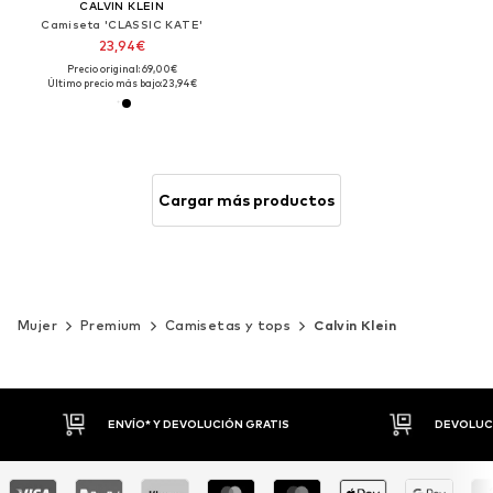
CALVIN KLEIN
Camiseta 'CLASSIC KATE'
23,94€
Precio original: 69,00€
Último precio más bajo:
23,94€
Cargar más productos
Mujer
Premium
Camisetas y tops
Calvin Klein
DEVOLUCIONES HASTA 30 DÍAS
P