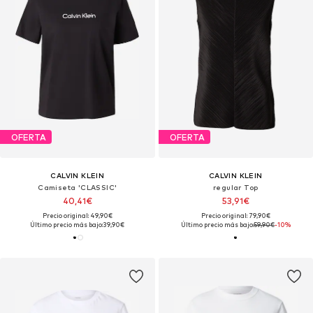
OFERTA
OFERTA
CALVIN KLEIN
CALVIN KLEIN
Camiseta 'CLASSIC'
regular Top
40,41€
53,91€
Precio original: 49,90€
Precio original: 79,90€
Último precio más bajo:
39,90€
Último precio más bajo:
59,90€
-10%