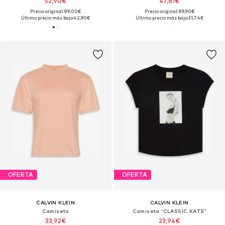
52,90€
47,61€
Precio original: 89,00€
Precio original: 89,90€
Último precio más bajo:
42,90€
Último precio más bajo:
31,74€
OFERTA
OFERTA
CALVIN KLEIN
CALVIN KLEIN
Camiseta
Camiseta 'CLASSIC KATE'
33,92€
23,94€