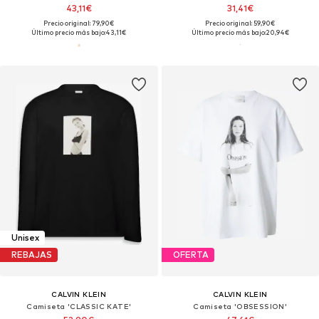
43,11€
31,41€
Precio original: 79,90€
Precio original: 59,90€
Último precio más bajo:
43,11€
Último precio más bajo:
20,94€
Unisex
REBAJAS
OFERTA
CALVIN KLEIN
CALVIN KLEIN
Camiseta 'CLASSIC KATE'
Camiseta 'OBSESSION'