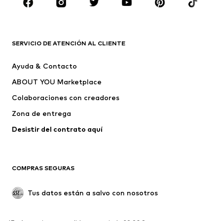
Zapatos
Deporte
Complementos
Premium
ROPA
SERVICIO DE ATENCIÓN AL CLIENTE
Nuevo
Tendencia
Ayuda & Contacto
Vestidos
Jeans
ABOUT YOU Marketplace
Camisetas y tops
Pantalones
Colaboraciones con creadores
Chaquetas
Jerséis y punto
Zona de entrega
Ropa interior
Blusas y camisas
Abrigos
Faldas
Desistir del contrato aquí 
Ropa de baño
Sudaderas
Blazers
Jumpsuits y monos
COMPRAS SEGURAS
Tallas grandes
Ropa de maternidad
Ocasiones
Exclusivo
Tus datos están a salvo con nosotros
Reciclado