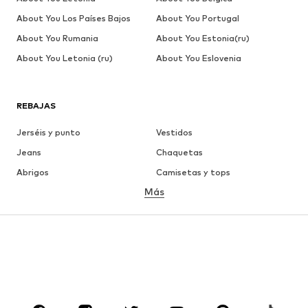
About You Los Países Bajos
About You Portugal
About You Rumania
About You Estonia(ru)
About You Letonia (ru)
About You Eslovenia
REBAJAS
Jerséis y punto
Vestidos
Jeans
Chaquetas
Abrigos
Camisetas y tops
Más
Pantalones
Ropa interior
Faldas
Blusas y camisas
Sudaderas y sudaderas con
Blazers
capucha
Ropa de baño
Jumpsuits y monos
Tallas grandes
Ropa de maternidad