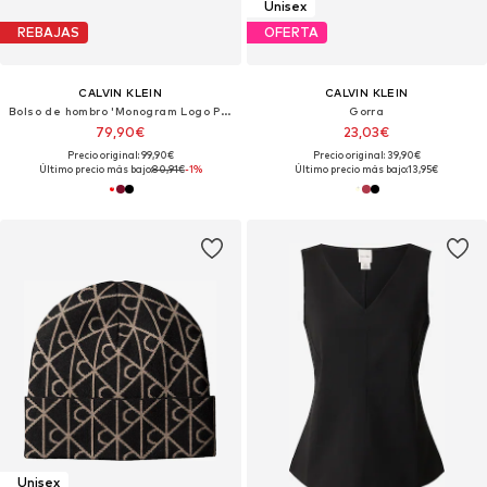
Unisex
REBAJAS
OFERTA
CALVIN KLEIN
CALVIN KLEIN
Bolso de hombro 'Monogram Logo Plaque Shoulder'
Gorra
79,90€
23,03€
Precio original: 99,90€
Precio original: 39,90€
Último precio más bajo:
80,91€
-1%
Último precio más bajo:
13,95€
Unisex