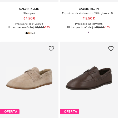
CALVIN KLEIN
CALVIN KLEIN
Shopper
Zapatos destalonado 'Slingback Stiletto'
64,50€
112,50€
Precio original: 149,00€
Precio original: 159,00€
Último precio más bajo:
90,30€
-28%
Último precio más bajo:
125,00€
-10%
+
1
OFERTA
OFERTA