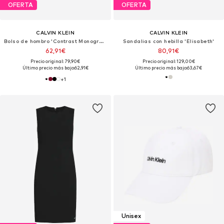
OFERTA
OFERTA
CALVIN KLEIN
CALVIN KLEIN
Bolso de hombro 'Contrast Monogram Camera'
Sandalias con hebilla 'Elisabeth'
62,91€
80,91€
Precio original: 79,90€
Precio original: 129,00€
Último precio más bajo:
62,91€
Último precio más bajo:
63,67€
+
1
Unisex