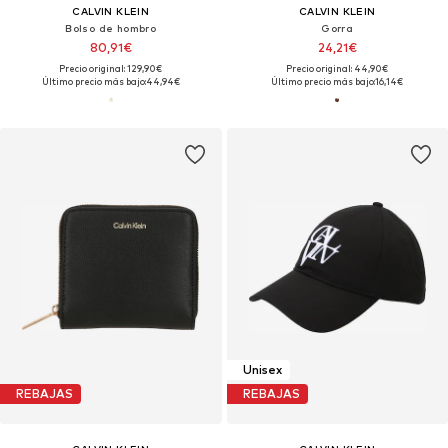
CALVIN KLEIN
CALVIN KLEIN
Bolso de hombro
Gorra
80,91€
24,21€
Precio original: 129,90€
Precio original: 44,90€
Último precio más bajo:
44,94€
Último precio más bajo:
16,14€
Unisex
REBAJAS
REBAJAS