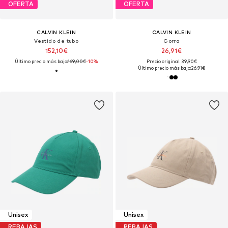
OFERTA
OFERTA
CALVIN KLEIN
CALVIN KLEIN
Vestido de tubo
Gorra
152,10€
26,91€
Último precio más bajo:
169,00€
-10%
Precio original: 39,90€
Último precio más bajo:
26,91€
Unisex
Unisex
REBAJAS
REBAJAS