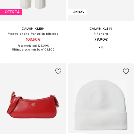
OFERTA
Unisex
CALVIN KLEIN
CALVIN KLEIN
Pierna ancha Pantalón plisado
Riñonera
103,50€
79,90€
Precio original: 129,00€
Último precio más bajo:
103,50€