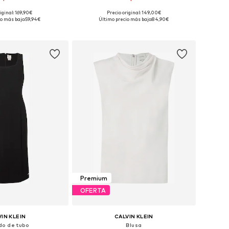
iginal: 169,90€
Precio original: 149,00€
nibles: 36, 38, 40
Tallas disponibles: 36, 38, 40
o más bajo:
59,94€
Último precio más bajo:
84,90€
 a la cesta
Añadir a la cesta
Premium
OFERTA
IN KLEIN
CALVIN KLEIN
do de tubo
Blusa