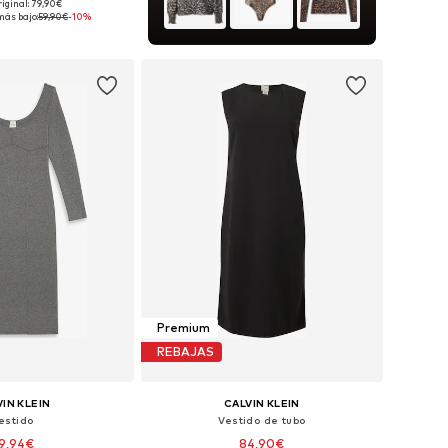
riginal: 79,90€
onibles: S, M, L
más bajo:
59,90€
-10%
 a la cesta
Premium
REBAJAS
IN KLEIN
CALVIN KLEIN
estido
Vestido de tubo
9,94€
84,90€