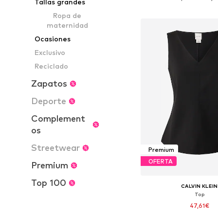
Tallas grandes
Añadir a la c
Ropa de
maternidad
Ocasiones
Exclusivo
Reciclado
Zapatos
Deporte
Complement
os
Streetwear
Premium
OFERTA
Premium
Top 100
CALVIN KLEIN
Top
47,61€