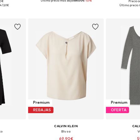
Último precio más bajo:
169,00€
-10%
90€
Precio o
 tallas
Disponible en muchas tallas
Tallas disp
47,61€
Último precio 
esta
Añadir a la cesta
Añadir
Premium
Premium
REBAJAS
OFERTA
CALVIN KLEIN
CALV
to
Blusa
V
69,90€
5