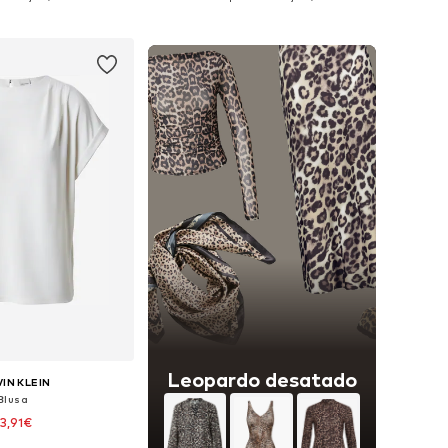
 a la cesta
Añadir a la cesta
Leopardo desatado
IN KLEIN
Blusa
3,91€