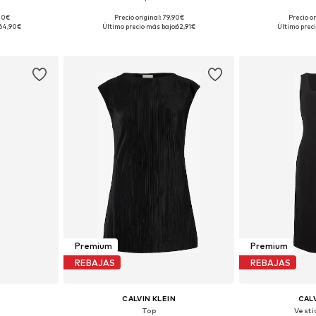
,00€
Precio original: 79,90€
Precio or
 S, M, L
Disponible en muchas tallas
Tallas dispo
64,90€
Último precio más bajo:
62,91€
Último preci
esta
Añadir a la cesta
Añadir
Premium
Premium
REBAJAS
REBAJAS
CALVIN KLEIN
CALV
Top
Vesti