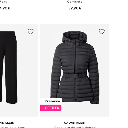
Panti
Camiseta
4,90€
39,90€
bles: XS, S, M, L, XL
Disponible en muchas tallas
 a la cesta
Añadir a la cesta
Premium
OFERTA
IN KLEIN
CALVIN KLEIN
ntalón de pinzas
Chaqueta de entretiempo