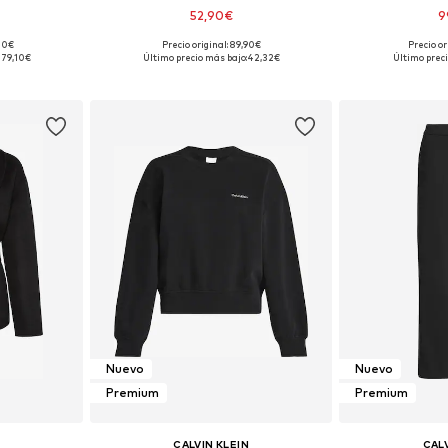
52,90€
9
,00€
Precio original: 89,90€
Precio or
s: M
Tallas disponibles: XS, S
Tallas d
179,10€
Último precio más bajo:
42,32€
Último preci
esta
Añadir a la cesta
Añadir
Nuevo
Nuevo
Premium
Premium
CALVIN KLEIN
CALV