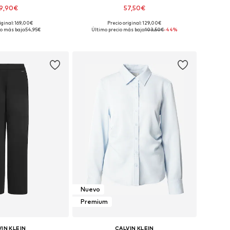
9,90€
57,50€
iginal: 169,00€
Precio original: 129,00€
isponibles: 42
Tallas disponibles: XS
o más bajo:
54,95€
Último precio más bajo:
103,50€
-44%
 a la cesta
Añadir a la cesta
Nuevo
Premium
IN KLEIN
CALVIN KLEIN