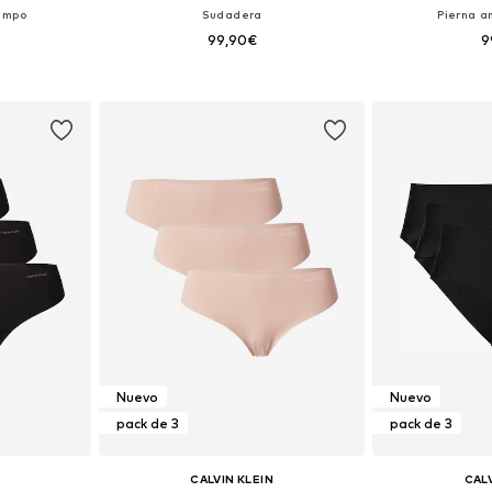
iempo
Sudadera
Pierna a
99,90€
9
, M, L, XL
Disponible en muchas tallas
Disponible 
esta
Añadir a la cesta
Añadir
Nuevo
Nuevo
pack de 3
pack de 3
CALVIN KLEIN
CALV