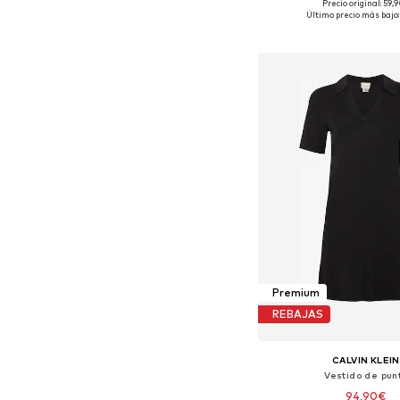
Precio original: 59,
Disponible en muchas
Último precio más bajo:
Añadir a la c
Premium
REBAJAS
CALVIN KLEIN
Vestido de pun
94,90€