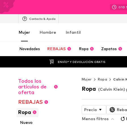
01
D
Contacto & Ayuda
Mujer
Hombre
Infantil
Novedades
REBAJAS
Ropa
Zapatos
ENVÍO* Y DEVOLUCIÓN GRATIS
Mujer
Ropa
Calvin 
Todos los
artículos de
Ropa
(Calvin Klein)
oferta
REBAJAS
Precio
Reba
Ropa
Menos filtros
Nuevo