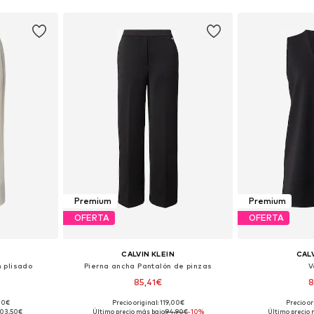
Premium
Premium
OFERTA
OFERTA
CALVIN KLEIN
CALV
 plisado
Pierna ancha Pantalón de pinzas
V
85,41€
8
,00€
Precio original: 119,00€
Precio or
Tallas disponibles: 32 x regular, 36 x regular, 38 x regular, 40 x regular, 44 x regular
Tallas disponibles: 34 x regular, 36 x regular, 38 x regular, 40 x regular
Tallas disponibles:
103,50€
Último precio más bajo:
94,90€
-10%
Último precio 