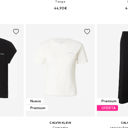
Tanga
44,90€
4
, M, L, XL
Tallas disponibles: XS, S, M, L, XL
Tallas disponi
esta
Añadir a la cesta
Añadir
Nuevo
Premium
Premium
OFERTA
CALVIN KLEIN
CALV
Camiseta
regular Pa