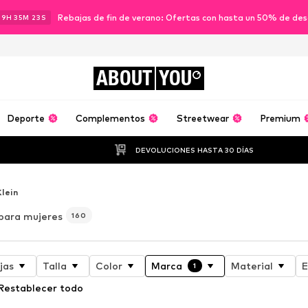
Rebajas de fin de verano: Ofertas con hasta un 50% de de
19
H
35
M
22
S
ABOUT
YOU
Deporte
Complementos
Streetwear
Premium
DEVOLUCIONES HASTA 30 DÍAS
Klein
 para mujeres
160
jas
Talla
Color
Marca
Material
E
1
Restablecer todo