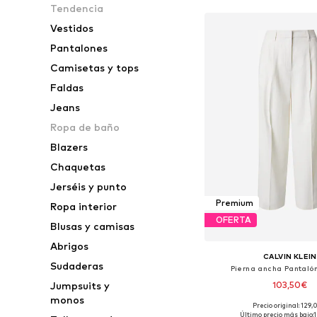
Tendencia
Vestidos
Pantalones
Camisetas y tops
Faldas
Jeans
Ropa de baño
Blazers
Chaquetas
Jerséis y punto
Premium
Ropa interior
OFERTA
Blusas y camisas
Abrigos
CALVIN KLEIN
Sudaderas
Pierna ancha Pantalón
103,50€
Jumpsuits y
monos
Precio original: 129
Último precio más bajo: