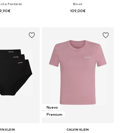
ncha Pantalón
Blusa
9,90€
109,00€
en muchas tallas
Disponible en muchas tallas
 a la cesta
Añadir a la cesta
Nuevo
Premium
IN KLEIN
CALVIN KLEIN