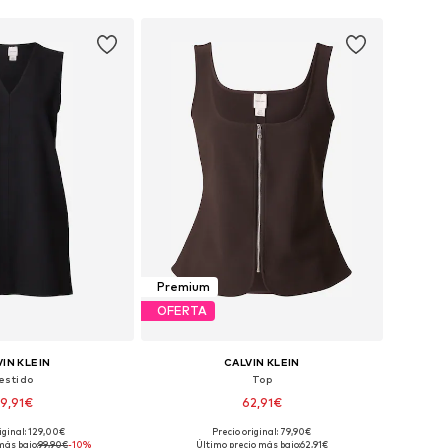
Premium
OFERTA
IN KLEIN
CALVIN KLEIN
estido
Top
9,91€
62,91€
iginal: 129,00€
Precio original: 79,90€
 36-38, 38-40, 42, 44-46
Tallas disponibles: XS-S, S-M, L, XL-XXL
más bajo:
99,90€
-10%
Último precio más bajo:
62,91€