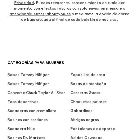
Privacidad
. Puedes revocar tu consentimiento en cualquier
momento con efectos futuros con solo enviar un mensaje a
atencionalcliente@aboutyou.es
o mediante la opción de darte
de baja situada al final de cada boletín de noticias.
CATEGORÍAS PARA MUJERES
Bolsos Tommy Hilfiger
Zapatillas de casa
Bolsos Tommy Hilfiger
Botas de montaña
Converse Chuck Taylor All Star
Carteras Guess
Tops deportivos
Chaquetas polares
Sudaderas con cremallera
Gabardinas
Botines con cordones
Abrigos negros
Sudadera Nike
Pantalones de deporte
Botines Dr. Martens
Adidas Ozweego