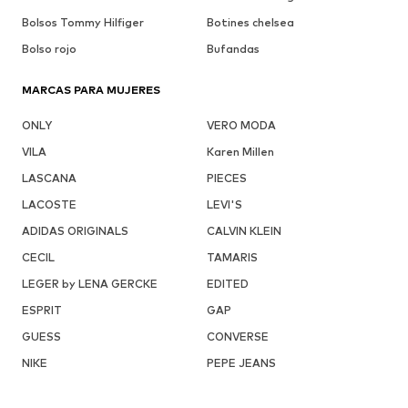
Bolsos Tommy Hilfiger
Botines chelsea
Bolso rojo
Bufandas
MARCAS PARA MUJERES
ONLY
VERO MODA
VILA
Karen Millen
LASCANA
PIECES
LACOSTE
LEVI'S
ADIDAS ORIGINALS
CALVIN KLEIN
CECIL
TAMARIS
LEGER by LENA GERCKE
EDITED
ESPRIT
GAP
GUESS
CONVERSE
NIKE
PEPE JEANS