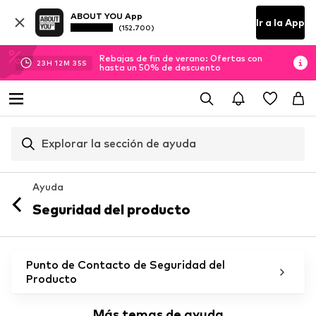
ABOUT YOU App
Ir a la App
(152.700)
Rebajas de fin de verano: Ofertas con
23
H
12
M
35
S
hasta un 50% de descuento
Explorar la sección de ayuda
Ayuda
Seguridad del producto
Punto de Contacto de Seguridad del
Producto
Más temas de ayuda