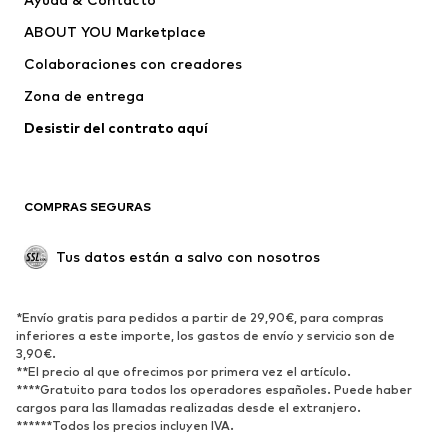
Vestidos
Jeans
ABOUT YOU Marketplace
Camisetas y tops
Pantalones
Colaboraciones con creadores
Chaquetas
Jerséis y punto
Zona de entrega
Ropa interior
Blusas y camisas
Abrigos
Faldas
Desistir del contrato aquí 
Ropa de baño
Sudaderas
Blazers
Jumpsuits y monos
COMPRAS SEGURAS
Tallas grandes
Ropa de maternidad
Ocasiones
Exclusivo
Tus datos están a salvo con nosotros
Reciclado
ZAPATOS
*Envío gratis para pedidos a partir de 29,90€, para compras
inferiores a este importe, los gastos de envío y servicio son de
3,90€.
Nuevo
Tendencia
**El precio al que ofrecimos por primera vez el artículo.
Zapatillas de deporte
Botines
****Gratuito para todos los operadores españoles. Puede haber
cargos para las llamadas realizadas desde el extranjero.
Zapatos de tacón y plataforma
Botas
******Todos los precios incluyen IVA.
Sandalias
Zapatos bajos