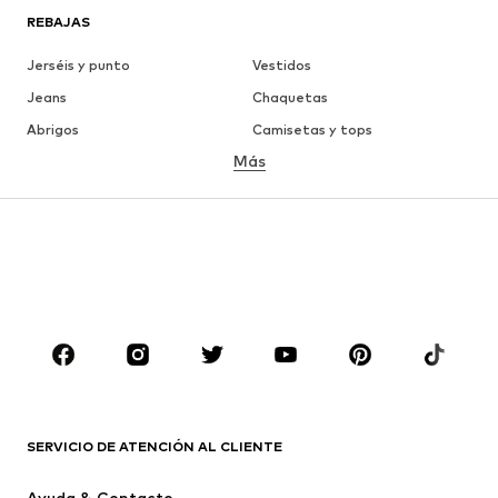
REBAJAS
Jerséis y punto
Vestidos
Jeans
Chaquetas
Abrigos
Camisetas y tops
Más
Pantalones
Ropa interior
Faldas
Blusas y camisas
Sudaderas y sudaderas con
Blazers
capucha
Ropa de baño
Jumpsuits y monos
Tallas grandes
Ropa de maternidad
Zapatos
Deporte
Complementos
Premium
ROPA
SERVICIO DE ATENCIÓN AL CLIENTE
Nuevo
Tendencia
Ayuda & Contacto