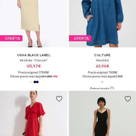
OFERTA
OFERTA
USHA BLACK LABEL
CULTURE
Vestido 'Casual'
Vestido
125,97€
63,96€
Precio original: 179,95€
Precio original: 79,95€
Último precio más bajo:
134,96€
-6%
Último precio más bajo:
63,96€