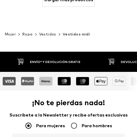
Mujer
Ropa
Vestidos
Vestidos midi
DEVOLUCIONES HASTA 30 DÍAS
P
¡No te pierdas nada!
Suscríbete a la Newsletter y recibe ofertas exclusivas
Para mujeres
Para hombres