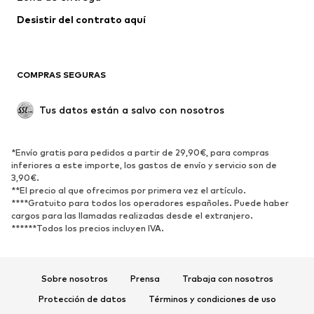
Abrigos
Faldas
Desistir del contrato aquí 
Ropa de baño
Sudaderas
Blazers
Jumpsuits y monos
COMPRAS SEGURAS
Tallas grandes
Ropa de maternidad
Ocasiones
Exclusivo
Tus datos están a salvo con nosotros
Reciclado
ZAPATOS
*Envío gratis para pedidos a partir de 29,90€, para compras
inferiores a este importe, los gastos de envío y servicio son de
3,90€.
Nuevo
Tendencia
**El precio al que ofrecimos por primera vez el artículo.
Zapatillas de deporte
Botines
****Gratuito para todos los operadores españoles. Puede haber
cargos para las llamadas realizadas desde el extranjero.
Zapatos de tacón y plataforma
Botas
******Todos los precios incluyen IVA.
Sandalias
Zapatos bajos
Zapatos deportivos
Bailarinas
Sobre nosotros
Prensa
Trabaja con nosotros
Mules
Zapatillas de casa
Protección de datos
Términos y condiciones de uso
Exclusivo