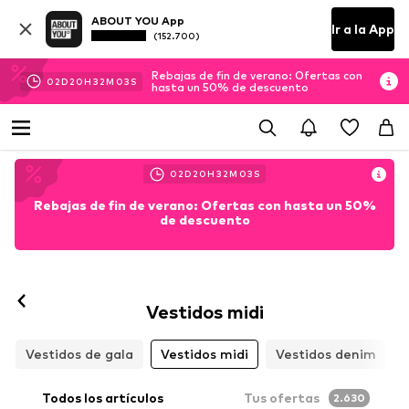
ABOUT YOU App
Ir a la App
(152.700)
Rebajas de fin de verano: Ofertas con
02
D
20
H
32
M
01
S
hasta un 50% de descuento
02
D
20
H
32
M
01
S
Rebajas de fin de verano: Ofertas con hasta un 50%
de descuento
Vestidos midi
Vestidos de gala
Vestidos midi
Vestidos denim
Todos los artículos
Tus ofertas
2.630