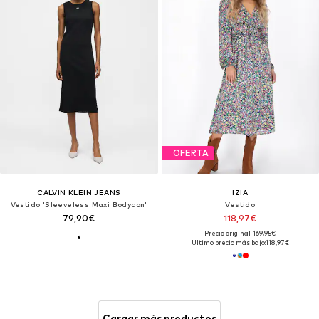
OFERTA
CALVIN KLEIN JEANS
IZIA
Vestido 'Sleeveless Maxi Bodycon'
Vestido
79,90€
118,97€
Precio original: 169,95€
Último precio más bajo:
118,97€
Cargar más productos