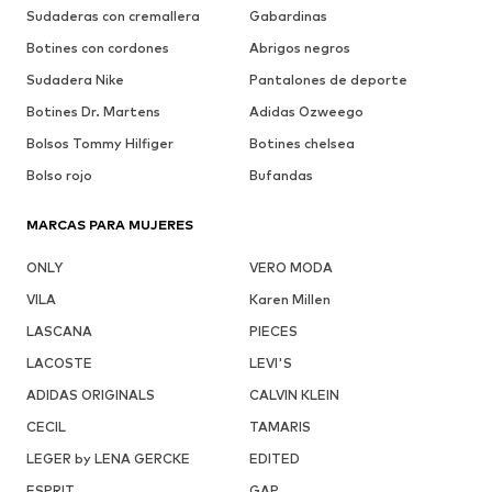
Sudaderas con cremallera
Gabardinas
Botines con cordones
Abrigos negros
Sudadera Nike
Pantalones de deporte
Botines Dr. Martens
Adidas Ozweego
Bolsos Tommy Hilfiger
Botines chelsea
Bolso rojo
Bufandas
MARCAS PARA MUJERES
ONLY
VERO MODA
VILA
Karen Millen
LASCANA
PIECES
LACOSTE
LEVI'S
ADIDAS ORIGINALS
CALVIN KLEIN
CECIL
TAMARIS
LEGER by LENA GERCKE
EDITED
ESPRIT
GAP