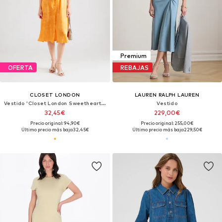
Premium
OFERTA
REBAJAS
CLOSET LONDON
LAUREN RALPH LAUREN
Vestido 'Closet London Sweetheart Neck Dress D7885'
Vestido
32,45€
229,00€
Precio original: 94,90€
Precio original: 255,00€
Último precio más bajo:
32,45€
Último precio más bajo:
229,50€