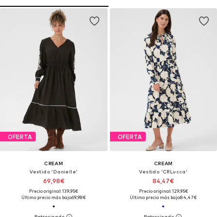
OFERTA
OFERTA
CREAM
CREAM
Vestido 'Danielle'
Vestido 'CRLucca'
69,98€
84,47€
Precio original: 139,95€
Precio original: 129,95€
Último precio más bajo:
69,98€
Último precio más bajo:
84,47€