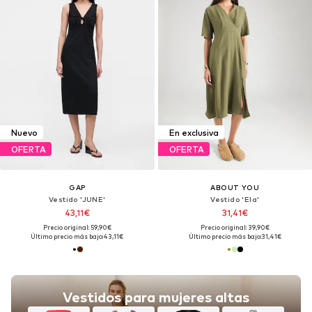
Nuevo
En exclusiva
OFERTA
OFERTA
GAP
ABOUT YOU
Vestido 'JUNE'
Vestido 'Ela'
43,11€
31,41€
Precio original: 59,90€
Precio original: 39,90€
Último precio más bajo:
43,11€
Último precio más bajo:
31,41€
Vestidos para mujeres altas