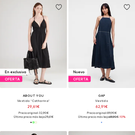
En exclusiva
Nuevo
OFERTA
OFERTA
ABOUT YOU
GAP
Vestido 'Catharina'
Vestido
29,61€
62,91€
Precio original: 32,90€
Precio original: 89,90€
Último precio más bajo:
29,61€
Último precio más bajo:
69,90€
-10%