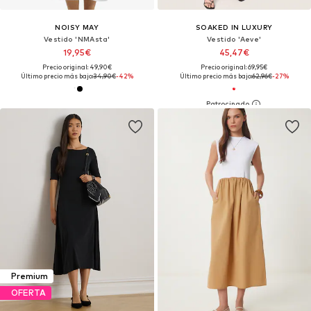
NOISY MAY
SOAKED IN LUXURY
Vestido 'NMAsta'
Vestido 'Aeve'
19,95€
45,47€
Precio original: 49,90€
Precio original: 69,95€
Último precio más bajo:
34,90€
-42%
Último precio más bajo:
62,96€
-27%
Premium
OFERTA