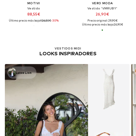
MOTIVI
VERO MODA
Vestido
Vestido 'VMRUBY'
88,55€
26,90€
Último precio más bajo:
126,50€
-30%
Precio original: 29,90€
Último precio más bajo:
26,90€
VESTIDOS MIDI
LOOKS INSPIRADORES
Luisa Lion