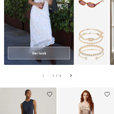
Ver look
1
/
3