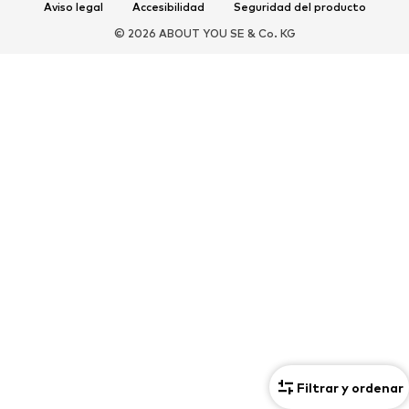
Aviso legal
Accesibilidad
Seguridad del producto
DEPORTE
© 2026 ABOUT YOU SE & Co. KG
Ropa deportiva
Disciplinas deportivas
Zapatos deportivos
Mochilas deportivas y bolsos
Complementos deportivos
COMPLEMENTOS
Nuevo
Bolsos y mochilas
Joyería
Chales y pañuelos
Sombreros y gorros
Cinturones
Carteras y estuches
Gafas de sol
Relojes
Accesorios para el hogar
Accesorios para el pelo
Guantes
Exclusivo
Reciclado
Filtrar y ordenar
PREMIUM