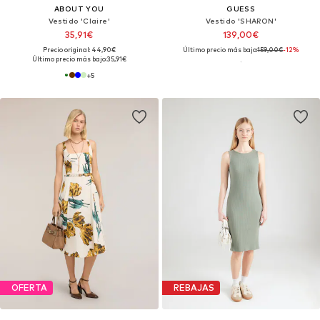
ABOUT YOU
GUESS
Vestido 'Claire'
Vestido 'SHARON'
35,91€
139,00€
Precio original: 44,90€
Último precio más bajo:
159,00€
-12%
Último precio más bajo:
35,91€
+
5
OFERTA
REBAJAS