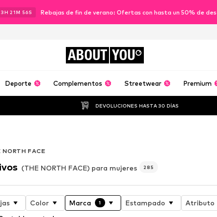
Rebajas de fin de verano: Ofertas con hasta un 50% de de
23
H
21
M
54
S
ABOUT
YOU
Deporte
Complementos
Streetwear
Premium
DEVOLUCIONES HASTA 30 DÍAS
 NORTH FACE
ivos
(THE NORTH FACE) para mujeres
285
jas
Color
Marca
Estampado
Atributo
1