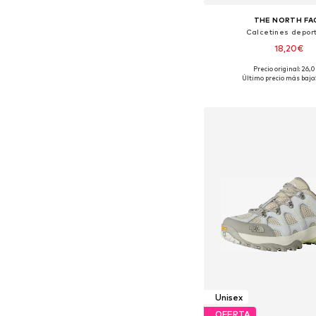
THE NORTH FA
Calcetines deport
18,20€
Precio original: 26,
Último precio más bajo:
Añadir a la c
Unisex
OFERTA