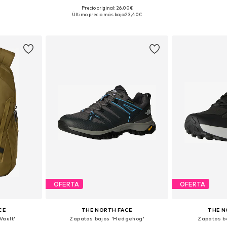
Precio original: 26,00€
, M, L, XL
Tallas disponibles: One Size
Tallas disponible
Último precio más bajo:
23,40€
esta
Añadir a la cesta
Añadir
OFERTA
OFERTA
CE
THE NORTH FACE
THE N
Vault'
Zapatos bajos 'Hedgehog'
Zapatos b