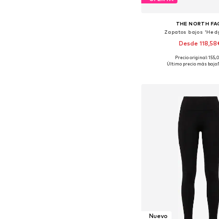
THE NORTH FA
Zapatos bajos 'Hed
Desde 118,58
Precio original: 155
Disponible en muchas
Último precio más bajo:
Añadir a la c
Nuevo