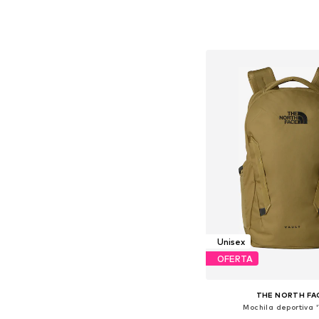
+
1
Tallas disponibles: XS, S
Añadir a la c
Unisex
OFERTA
THE NORTH FA
Mochila deportiva '