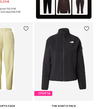
20,00€
iginal: 150,00€
en muchas tallas
 más bajo:
108,00€
 a la cesta
OFERTA
ORTH FACE
THE NORTH FACE