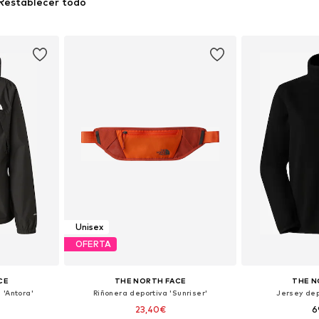
Restablecer todo
Unisex
OFERTA
CE
THE NORTH FACE
THE N
'Antora'
Riñonera deportiva 'Sunriser'
Jersey dep
23,40€
6