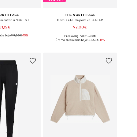
ORTH FACE
THE NORTH FACE
 montaña 'QUEST'
Camiseta deportiva 'JAIDA'
01,15€
92,00€
más bajo:
119,00€
-15%
Precio original: 115,00€
bles: XS, S, M, L, XL
Tallas disponibles: XS, S, M, L, XL
Último precio más bajo:
103,50€
-11%
 a la cesta
Añadir a la cesta