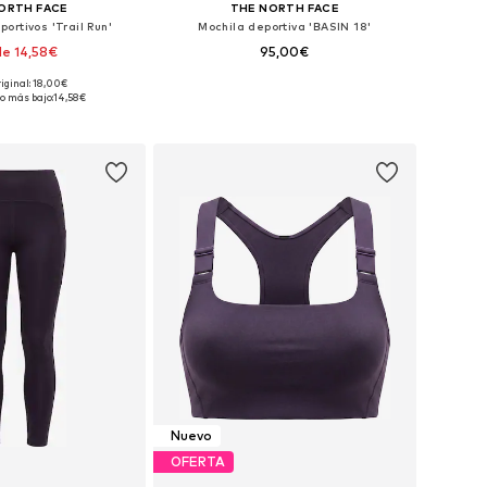
ORTH FACE
THE NORTH FACE
ortivos 'Trail Run'
Mochila deportiva 'BASIN 18'
e 14,58€
95,00€
riginal: 18,00€
Tallas disponibles: 35-37, 38-40, 41-43, 44-46
Tallas disponibles: One Size
o más bajo:
14,58€
 a la cesta
Añadir a la cesta
Nuevo
OFERTA