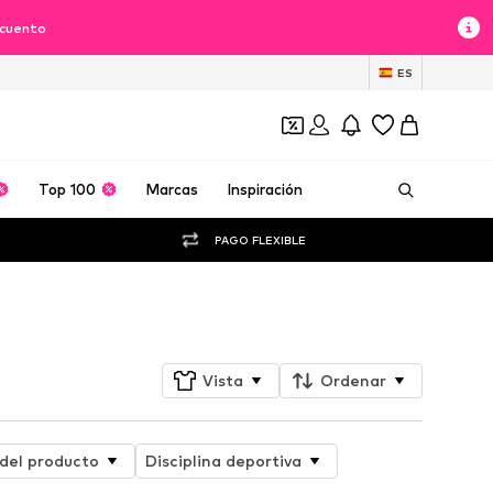
scuento
ES
Top 100
Marcas
Inspiración
PAGO FLEXIBLE
Seguir
Vista
Ordenar
 del producto
Disciplina deportiva