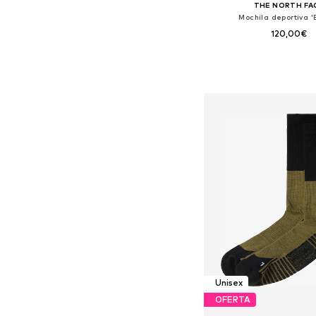
THE NORTH FA
Mochila deportiva '
120,00€
Tallas disponibles: O
Añadir a la c
Unisex
OFERTA