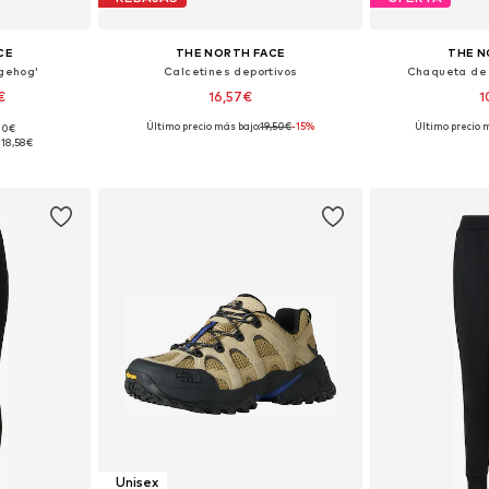
CE
THE NORTH FACE
THE N
gehog'
Calcetines deportivos
Chaqueta de
€
16,57€
1
Último precio más bajo:
19,50€
-15%
Último precio 
,00€
 tallas
Tallas disponibles: 35-37, 41-43, 44-46
Tallas disponi
118,58€
esta
Añadir a la cesta
Añadir
Unisex