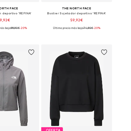
ORTH FACE
THE NORTH FACE
n deportivo 'REFINA'
Bustier Sujetador deportivo 'REFINA'
9,92€
59,92€
más bajo:
99,90€
-20%
Último precio más bajo:
74,90€
-20%
bles: XS, S, M, L, XL
Tallas disponibles: XS, S, M, L
 a la cesta
Añadir a la cesta
OFERTA