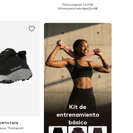
+
2
Precio original: 42,00€
s: XS, S, M, L, XL, XXL
Tallas disponibles: One Size
Último precio más bajo:
26,46€
 a la cesta
Añadir a la cesta
Kit de
entrenamiento
básico
ORTH FACE
ajos 'Fastpack'