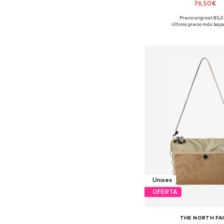
76,50€
Precio original: 85,
Tallas disponibles: O
Último precio más bajo:
Añadir a la c
Unisex
OFERTA
THE NORTH FA