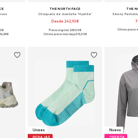
CE
THE NORTH FACE
THE N
ivos
Chaqueta de montaña 'Hyalite'
Skinny Pantaló
Desde 242,10€
7
Último precio 
00€
Precio original: 269,00€
Tallas disponibles: 35-37, 38-40, 41-43, 44-46
Tallas disponibles: XS, S, M, L, XL
Tallas disponi
16,38€
Último precio más bajo:
215,00€
esta
Añadir a la cesta
Añadir
Unisex
Nuevo
REBAJAS
OFERTA