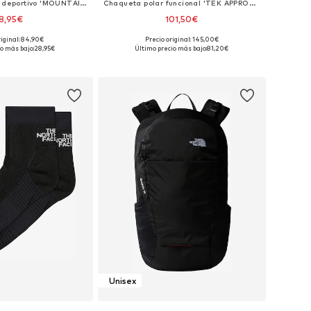
Tapered Pantalón deportivo 'MOUNTAIN ATHLETICS'
Chaqueta polar funcional 'TEK APPROACH'
8,95€
101,50€
riginal: 84,90€
Precio original: 145,00€
bles: XS, S, M, L, XL
Tallas disponibles: XS, S, M, L, XL
o más bajo:
28,95€
Último precio más bajo:
81,20€
 a la cesta
Añadir a la cesta
Unisex