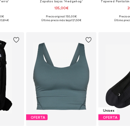
Terra'
Zapatos bajos 'Hedgehog'
135,00€
2
00€
Precio original: 150,00€
Precio o
ne Size
Disponible en muchas tallas
Tallas disponi
33,84€
Último precio más bajo:
121,50€
Último preci
esta
Añadir a la cesta
Añadir
Unisex
OFERTA
OFERTA