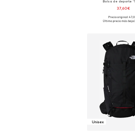
Bolsa de deporte '
37,60€
Precio original: 47,
Tallas disponibles: O
Último precio más bajo:
Añadir a la c
Unisex