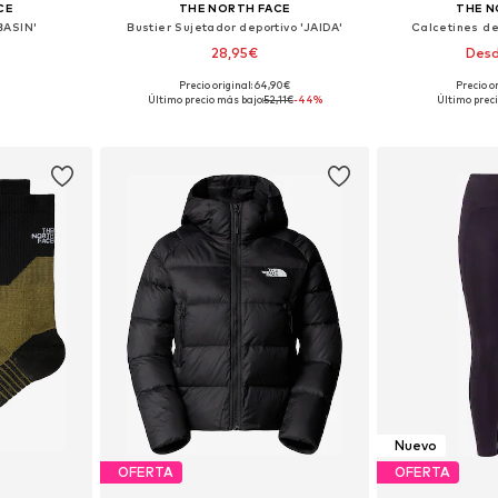
CE
THE NORTH FACE
THE N
BASIN'
Bustier Sujetador deportivo 'JAIDA'
Calcetines dep
28,95€
Desd
Precio original: 64,90€
Precio o
ne Size
Tallas disponibles: M, L
Último precio más bajo:
52,11€
-44%
Último preci
esta
Añadir a la cesta
Añadir
Nuevo
OFERTA
OFERTA