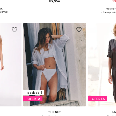
89,95€
1
99€
Precio or
: 38
Tallas disponibles: 36-44
Disponible 
23,99€
Último precio
esta
Añadir a la cesta
Añadir
pack de 2
OFERTA
OFERTA
THE SET
L