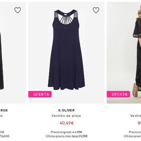
OFERTA
OFERTA
ORGE
S.OLIVER
ya
Vestido de playa
Vesti
40,49€
8
00€
Precio original: 44,99€
Precio or
 tallas
Tallas disponibles: 36, 38, 40, 42, 44
Tallas dispo
75,60€
Último precio más bajo:
35,99€
Último preci