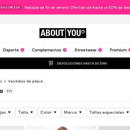
Rebajas de fin de verano: Ofertas con hasta un 50% de de
05
H
40
M
30
S
ABOUT
YOU
Deporte
Complementos
Streetwear
Premium
DEVOLUCIONES HASTA 30 DÍAS
os
Vestidos de playa
a
312
jas
Talla
Color
Marca
Tallas especiales