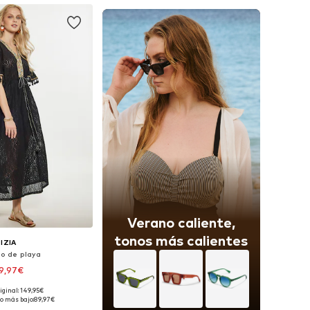
Verano caliente,
tonos más calientes
IZIA
do de playa
9,97€
iginal: 149,95€
nibles: 36, 38, 40
o más bajo:
89,97€