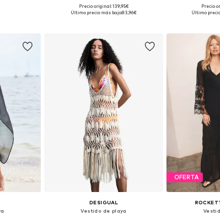
Precio original: 139,95€
Precio or
 tallas
Tallas disponibles: 36, 38, 40
Tallas disponibl
Último precio más bajo:
83,96€
Último preci
esta
Añadir a la cesta
Añadir
OFERTA
DESIGUAL
ROCKET
ya
Vestido de playa
Vesti