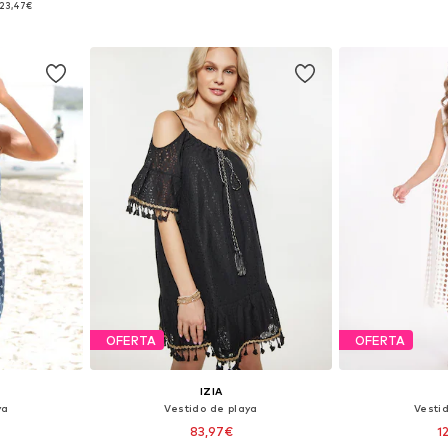
123,47€
esta
Añadir a la cesta
Añadir
OFERTA
OFERTA
IZIA
ya
Vestido de playa
Vesti
83,97€
1