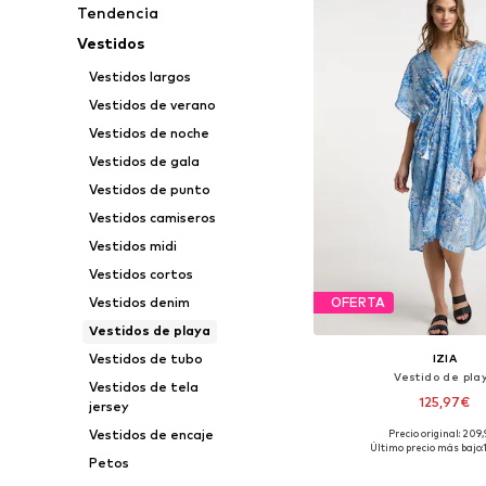
Tendencia
Vestidos
Vestidos largos
Vestidos de verano
Vestidos de noche
Vestidos de gala
Vestidos de punto
Vestidos camiseros
Vestidos midi
Vestidos cortos
Vestidos denim
OFERTA
Vestidos de playa
Vestidos de tubo
IZIA
Vestido de pla
Vestidos de tela
125,97€
jersey
Vestidos de encaje
Precio original: 209
Tallas disponibles: 36
Último precio más bajo:
Petos
Añadir a la c