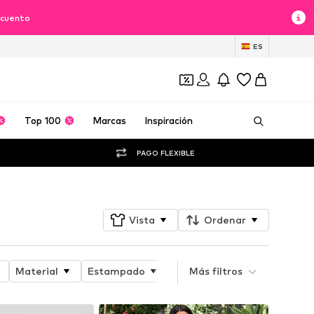
scuento
ES
Top 100
Marcas
Inspiración
PAGO FLEXIBLE
Vista
Ordenar
Material
Estampado
Atributo del producto
Más filtros