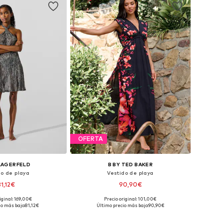
OFERTA
LAGERFELD
B BY TED BAKER
do de playa
Vestido de playa
81,12€
90,90€
iginal: 169,00€
Precio original: 101,00€
bles: 38, 40, 42, 44
Tallas disponibles: 36, 38-40, 42-44, 50-52
io más bajo:
81,12€
Último precio más bajo:
90,90€
 a la cesta
Añadir a la cesta