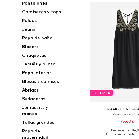
Pantalones
Camisetas y tops
Faldas
Jeans
Ropa de baño
Blazers
Chaquetas
Jerséis y punto
Ropa interior
Blusas y camisas
Abrigos
OFERTA
Sudaderas
Jumpsuits y
ROCKETT ST GE
monos
Vestido de pla
75,60€
Tallas grandes
Ropa de
Precio original: 84,
Disponible en muchas
Último precio más bajo:
maternidad