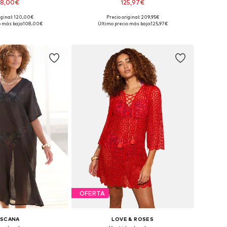
08,00€
125,97€
iginal: 120,00€
Precio original: 209,95€
en muchas tallas
Tallas disponibles: 36, 38, 40
 más bajo:
108,00€
Último precio más bajo:
125,97€
 a la cesta
Añadir a la cesta
OFERTA
ASCANA
LOVE & ROSES