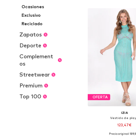
Añadir a la c
Ocasiones
Exclusivo
Reciclado
Zapatos
Deporte
Complement
os
Streetwear
Premium
Top 100
OFERTA
IZIA
Vestido de pla
123,47€
Precio original: 189,
Tallas disponibles: 36-38,