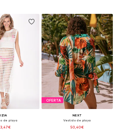
 a la cesta
Añadir a la cesta
OFERTA
IZIA
NEXT
do de playa
Vestido de playa
23,47€
50,40€