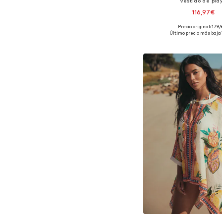
Vestido de pla
116,97€
Precio original: 179,
Tallas disponibles: 36-38,
Último precio más bajo:
Añadir a la c