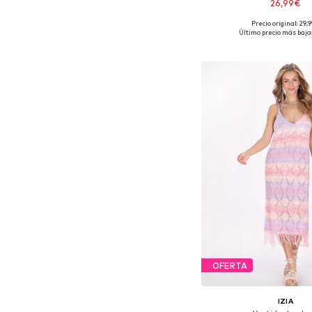
26,99€
Precio original: 29,
Tallas disponibles
Último precio más bajo:
Añadir a la c
OFERTA
IZIA