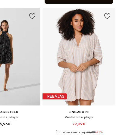
 a la cesta
REBAJAS
LAGERFELD
LINGADORE
do de playa
Vestido de playa
16,96€
29,99€
Último precio más bajo:
39,99€
-25%
bles: 38, 40, 42, 44
Tallas disponibles: 38-40, 42-44, 46-48