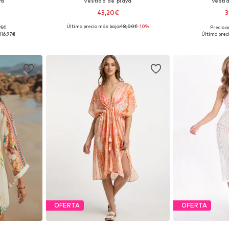
ya
Vestido de playa
Vesti
43,20€
3
Último precio más bajo:
48,00€
-10%
95€
Precio o
 40-42, 44-46
Disponible en muchas tallas
Tallas disponibl
116,97€
Último prec
esta
Añadir a la cesta
Añadir
OFERTA
OFERTA