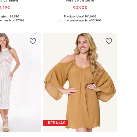
do de playa
Vestido de playa
1,49€
90,90€
riginal: 34,99€
Precio original: 101,00€
es: 38, 40, 42, 44, 46
Tallas disponibles: 38, 40, 42, 44, 46
io más bajo:
27,99€
Último precio más bajo:
90,90€
 a la cesta
Añadir a la cesta
REBAJAS