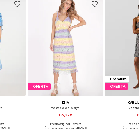
Premium
OFERTA
OFERTA
IZIA
KARL 
ya
Vestido de playa
Vesti
116,97€
,95€
Precio original: 179,95€
Precio or
, 38, 40
Tallas disponibles: 36-38, 40-42, 44-46
Tallas disponi
125,97€
Último precio más bajo:
116,97€
Último prec
esta
Añadir a la cesta
Añadir