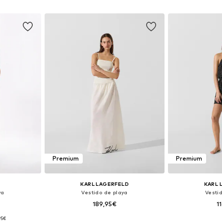
esta
Añadir a la cesta
Añadir
Premium
Premium
KARL LAGERFELD
KARL 
ya
Vestido de playa
Vesti
189,95€
1
95€
 40-42, 44-46
Tallas disponibles: 36, 38, 40, 42, 44
Tallas disponi