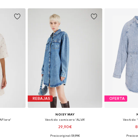
esta
Añadir a la cesta
Añadir
REBAJAS
OFERTA
NOISY MAY
AFlora'
Vestido camisero 'ALVA'
Vestido 
29,90€
8
Precio original: 59,99€
Precio or
 tallas
Tallas disponibles: 36, 38, 40, 42
Tallas disponi