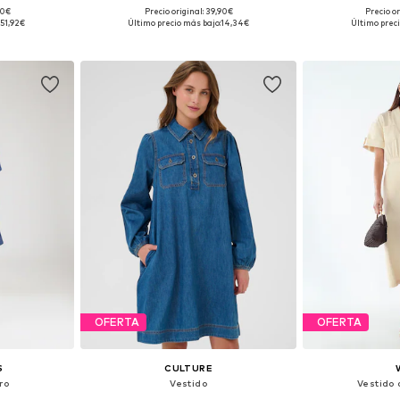
90€
Precio original: 39,90€
Precio or
 36-38, 40-42
Tallas disponibles: 36, 38, 40, 44
Tallas disponibl
51,92€
Último precio más bajo:
14,34€
Último preci
esta
Añadir a la cesta
Añadir
OFERTA
OFERTA
S
CULTURE
ro
Vestido
Vestido 