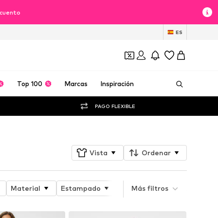
scuento
ES
Top 100
Marcas
Inspiración
PAGO FLEXIBLE
Vista
Ordenar
Material
Estampado
Atributo del producto
Más filtros