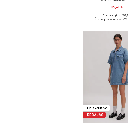
Vestido 'Fashion 
85,48€
Precio original: 189,
Tallas disponibles: 38, 
Último precio más bajo:
94
Añadir a la c
En exclusiva
REBAJAS