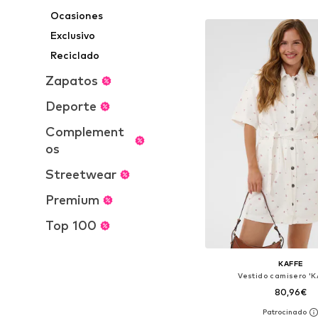
Añadir a la c
Ocasiones
Exclusivo
Reciclado
Zapatos
Deporte
Complement
os
Streetwear
Premium
Top 100
KAFFE
Vestido camisero 'K
80,96€
Disponible en muchas