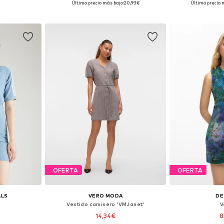
Último precio más bajo:
20,93€
Último precio 
esta
Añadir a la cesta
Añadir
OFERTA
OFERTA
ALS
VERO MODA
DE
Vestido camisero 'VMJanet'
V
14,34€
8