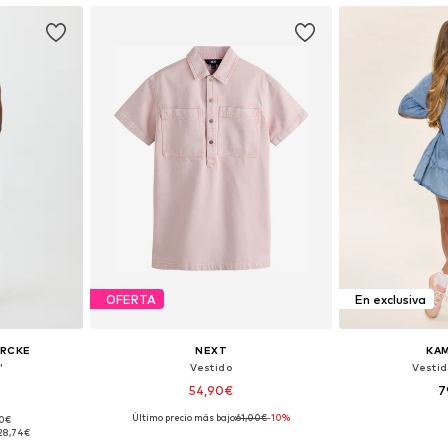
OFERTA
En exclusiva
ERCKE
NEXT
KAM
'
Vestido
Vesti
54,90€
7
Último precio más bajo:
61,00€
-10%
90€
38, 40, 42
Disponible en muchas tallas
Tallas disponibl
28,74€