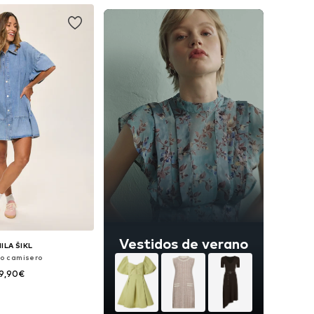
Vestidos de verano
ILA ŠIKL
do camisero
9,90€
es: 36, 38, 40, 42, 44