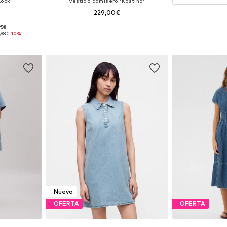
Look'
Vestido camisero 'Kastina'
229,00€
95€
40, 42, 44
Tallas disponibles: 36, 38, 40, 42, 46
,98€
-10%
esta
Añadir a la cesta
Nuevo
OFERTA
OFERTA