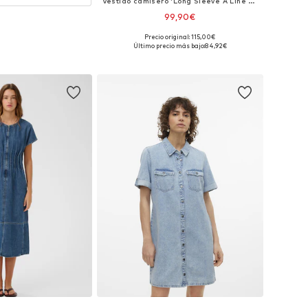
Vestido camisero 'Long Sleeve A Line Western Jumpsuit'
99,90€
Precio original: 115,00€
Tallas disponibles: 36, 38, 40, 42
Último precio más bajo:
84,92€
Añadir a la cesta