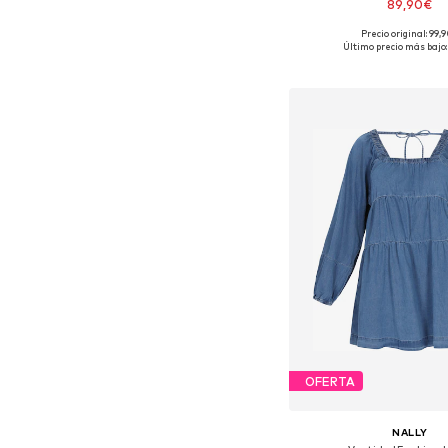
89,90€
Precio original: 99,
Tallas disponibles: 36, 
Último precio más bajo:
Añadir a la c
OFERTA
NALLY