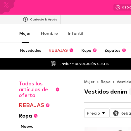
03
D
Contacto & Ayuda
Mujer
Hombre
Infantil
Novedades
REBAJAS
Ropa
Zapatos
ENVÍO* Y DEVOLUCIÓN GRATIS
Mujer
Ropa
Vestid
Todos los
artículos de
Vestidos denim
oferta
REBAJAS
Precio
Reba
Ropa
Nuevo