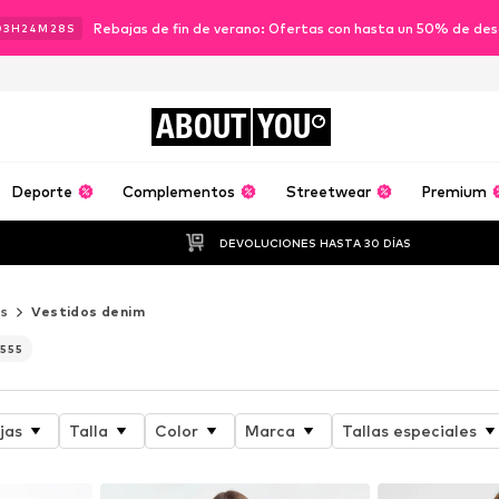
Rebajas de fin de verano: Ofertas con hasta un 50% de de
03
H
24
M
27
S
ABOUT
YOU
Deporte
Complementos
Streetwear
Premium
DEVOLUCIONES HASTA 30 DÍAS
os
Vestidos denim
555
jas
Talla
Color
Marca
Tallas especiales