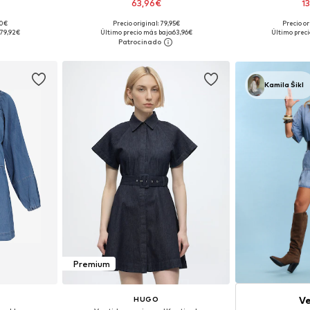
63,96€
1
90€
Precio original: 79,95€
Precio or
38, 40, 42
Tallas disponibles: 38, 40, 42, 44, 46
Tallas disponibles
79,92€
Último precio más bajo:
63,96€
Último preci
esta
Añadir a la cesta
Añadir
Kamila Šikl
Premium
Ve
HUGO