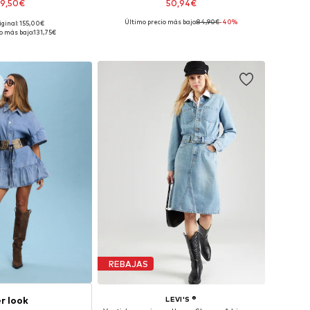
39,50€
50,94€
Último precio más bajo:
84,90€
-40%
iginal: 155,00€
: 36, 38, 40, 42, 44, 46
Tallas disponibles: 36, 38, 40, 42
o más bajo:
131,75€
 a la cesta
Añadir a la cesta
REBAJAS
r look
LEVI'S ®