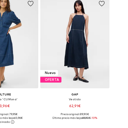
Nuevo
OFERTA
ULTURE
GAP
do 'CUMona'
Vestido
3,96€
62,91€
riginal: 79,95€
Precio original: 89,90€
es: 36, 38, 40, 44, 46
Tallas disponibles: 36, 38, 40, 42, 44, 46
io más bajo:
63,96€
Último precio más bajo:
69,90€
-10%
 a la cesta
Añadir a la cesta