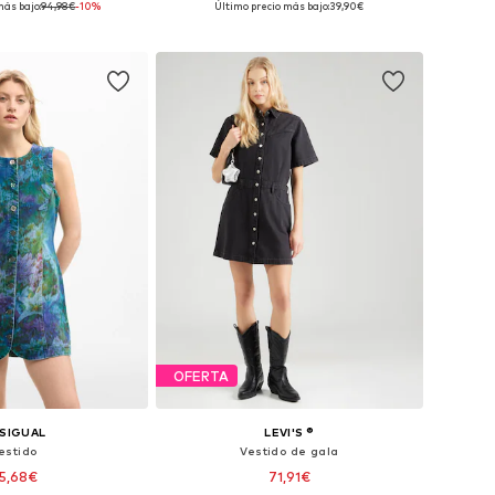
más bajo:
94,98€
-10%
Último precio más bajo:
39,90€
 a la cesta
Añadir a la cesta
OFERTA
SIGUAL
LEVI'S ®
estido
Vestido de gala
5,68€
71,91€