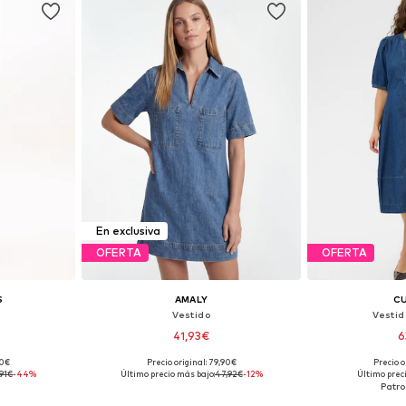
En exclusiva
OFERTA
OFERTA
S
AMALY
C
Vestido
Vesti
41,93€
6
90€
Precio original: 79,90€
Precio o
38, 40, 42
Tallas disponibles: 36, 38, 40, 42, 44
Tallas disponibl
,91€
-44%
Último precio más bajo:
47,92€
-12%
Último prec
esta
Añadir a la cesta
Añadir