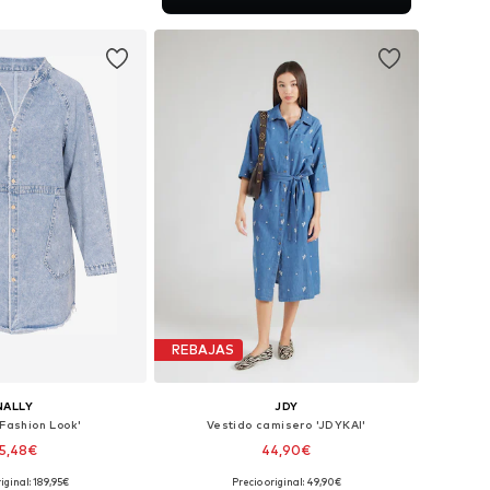
 a la cesta
REBAJAS
NALLY
JDY
'Fashion Look'
Vestido camisero 'JDYKAI'
5,48€
44,90€
iginal: 189,95€
Precio original: 49,90€
bles: 38, 40, 42, 44
Tallas disponibles: 36, 38, 40