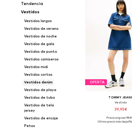
Tendencia
Vestidos
Vestidos largos
Vestidos de verano
Vestidos de noche
Vestidos de gala
Vestidos de punto
Vestidos camiseros
Vestidos midi
Vestidos cortos
Vestidos denim
OFERTA
Vestidos de playa
Vestidos de tubo
TOMMY JEAN
Vestido
Vestidos de tela
39,95€
jersey
Vestidos de encaje
Precio original: 99,
Tallas disponibles: 36, 
Último precio más bajo:
71
Petos
Añadir a la c