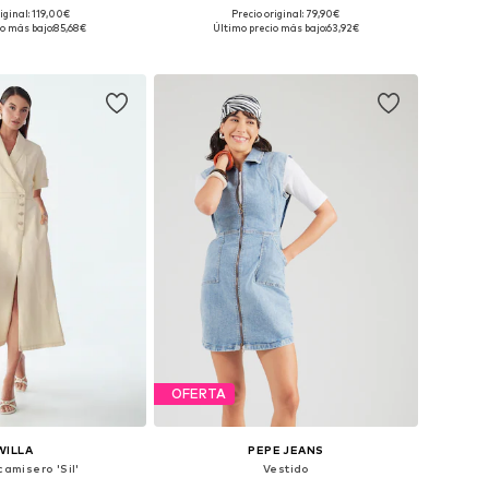
iginal: 119,00€
Precio original: 79,90€
es: 36, 38, 40, 42, 44
Tallas disponibles: 36, 38, 40, 42
o más bajo:
85,68€
Último precio más bajo:
63,92€
 a la cesta
Añadir a la cesta
OFERTA
WILLA
PEPE JEANS
camisero 'Sil'
Vestido