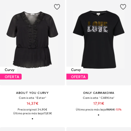
Curvy
Curvy
OFERTA
OFERTA
ABOUT YOU CURVY
ONLY CARMAKOMA
Camiseta 'Ester'
Camiseta 'CARKita'
14,37€
17,91€
Precio original: 34,90€
Último precio más bajo:
19,90€
-10%
Último precio más bajo:
11,83€