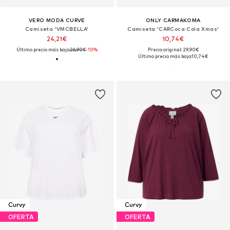
VERO MODA CURVE
ONLY CARMAKOMA
Camiseta 'VMCBELLA'
Camiseta 'CARCoca Cola Xmas'
24,21€
10,74€
Último precio más bajo:
26,90€
-10%
Precio original: 29,90€
Último precio más bajo:
10,74€
Curvy
Curvy
OFERTA
OFERTA