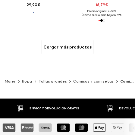
29,90€
16,79€
Precio original: 25,99€
Último precio más bajo:
16,79€
Cargar más productos
Mujer
Ropa
Tallas grandes
Camisas y camisetas
Camisetas
DEVOLUCIONES HASTA 30 DÍAS
P