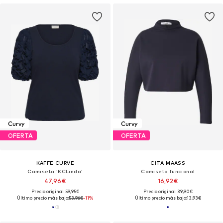
Curvy
Curvy
OFERTA
OFERTA
KAFFE CURVE
CITA MAASS
Camiseta 'KCLinda'
Camiseta funcional
47,96€
16,92€
Precio original: 59,95€
Precio original: 39,90€
Último precio más bajo:
53,96€
-11%
Último precio más bajo:
13,93€