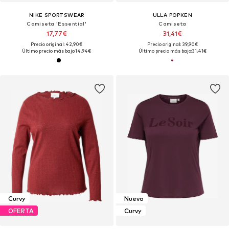
NIKE SPORTSWEAR
ULLA POPKEN
Camiseta 'Essential'
Camiseta
17,77€
31,41€
Precio original: 42,90€
Precio original: 39,90€
Último precio más bajo:
14,94€
Último precio más bajo:
31,41€
Curvy
Nuevo
OFERTA
Curvy