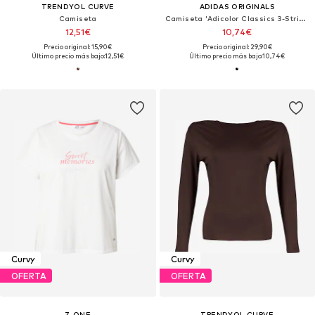
TRENDYOL CURVE
ADIDAS ORIGINALS
Camiseta
Camiseta 'Adicolor Classics 3-Stripes '
12,51€
10,74€
Precio original: 15,90€
Precio original: 29,90€
Último precio más bajo:
12,51€
Último precio más bajo:
10,74€
Curvy
Curvy
OFERTA
OFERTA
Z-ONE
TRENDYOL CURVE