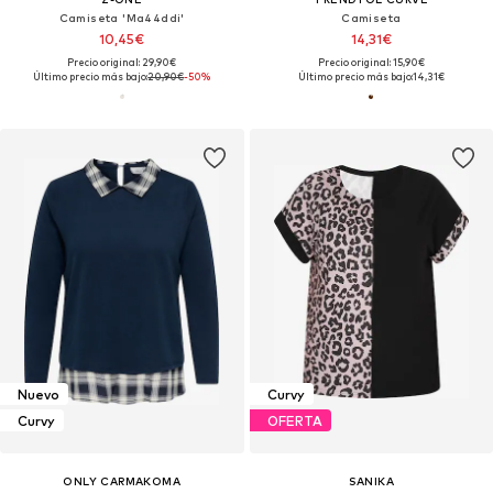
Camiseta 'Ma44ddi'
Camiseta
10,45€
14,31€
Precio original: 29,90€
Precio original: 15,90€
Último precio más bajo:
20,90€
-50%
Último precio más bajo:
14,31€
Nuevo
Curvy
Curvy
OFERTA
ONLY CARMAKOMA
SANIKA