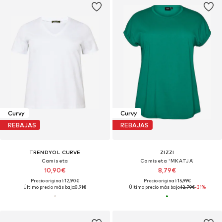
Curvy
Curvy
REBAJAS
REBAJAS
TRENDYOL CURVE
ZIZZI
Camiseta
Camiseta 'MKATJA'
10,90€
8,79€
Precio original: 12,90€
Precio original: 15,99€
Último precio más bajo:
8,91€
Último precio más bajo:
12,79€
-31%