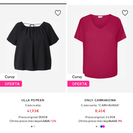
Curvy
Curvy
OFERTA
OFERTA
ULLA POPKEN
ONLY CARMAKOMA
Camiseta
Camiseta 'CARHAVANA'
41,93€
8,45€
Precio original: 59,90€
Precio original: 24,90€
Último precio más bajo:
47,92€
-12%
Último precio más bajo:
9,30€
-9%