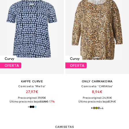
Curvy
Curvy
OFERTA
OFERTA
KAFFE CURVE
ONLY CARMAKOMA
Camiseta 'Mella'
Camiseta 'CARAlba'
27,97€
8,94€
Precio original: 39,95€
Precio original: 24,90€
Último precio más bajo:
33,96€
-17%
Último precio más bajo:
8,94€
+
4
CAMISETAS