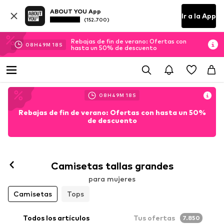
ABOUT YOU App
Ir a la App
(152.700)
Rebajas de fin de verano: Ofertas con
08
H
49
M
17
S
hasta un 50% de descuento
08
H
49
M
17
S
Rebajas de fin de verano: Ofertas con hasta un 50%
de descuento
Camisetas tallas grandes
para mujeres
Camisetas
Tops
Todos los artículos
Tus ofertas
7.850