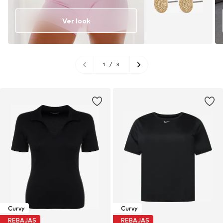
Ver look
1
/
3
Curvy
Curvy
REBAJAS
REBAJAS