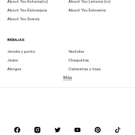
About You Estonia(ru)
About You Letonia (ru)
About You Eslovaquia
About You Eslovenia
About You Suecia
REBAJAS
Jerséis y punto
Vestidos
Jeans
Chaquetas
Abrigos
Camisetas y tops
Más
Pantalones
Ropa interior
Faldas
Blusas y camisas
Sudaderas y sudaderas con
Blazers
capucha
Ropa de baño
Jumpsuits y monos
Tallas grandes
Ropa de maternidad
Zapatos
Deporte