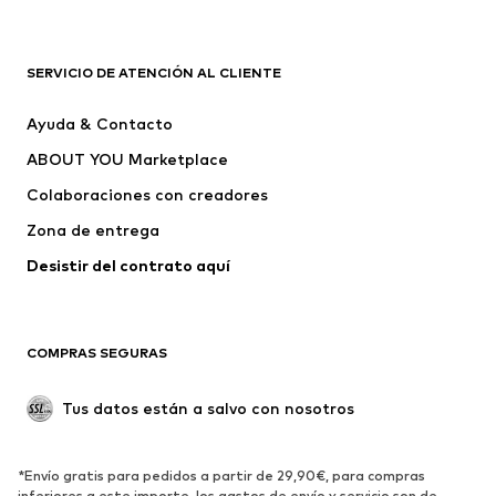
Complementos
Premium
ROPA
SERVICIO DE ATENCIÓN AL CLIENTE
Nuevo
Tendencia
Ayuda & Contacto
Vestidos
Jeans
ABOUT YOU Marketplace
Camisetas y tops
Pantalones
Colaboraciones con creadores
Chaquetas
Jerséis y punto
Zona de entrega
Ropa interior
Blusas y camisas
Abrigos
Faldas
Desistir del contrato aquí 
Ropa de baño
Sudaderas
Blazers
Jumpsuits y monos
COMPRAS SEGURAS
Tallas grandes
Ropa de maternidad
Ocasiones
Exclusivo
Tus datos están a salvo con nosotros
Reciclado
ZAPATOS
*Envío gratis para pedidos a partir de 29,90€, para compras
inferiores a este importe, los gastos de envío y servicio son de