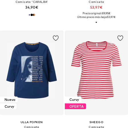
Camiseta 'CARALBA'
Camiseta
34,90€
53,97€
Precio original: 89,95€
Último precio más bajo:
53,97€
Nuevo
Curvy
Curvy
OFERTA
ULLA POPKEN
SHEEGO
Camiseta
Camiseta