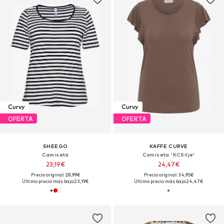
Curvy
Curvy
OFERTA
OFERTA
SHEEGO
KAFFE CURVE
Camiseta
Camiseta 'KCSilje'
23,19€
24,47€
Precio original: 28,99€
Precio original: 34,95€
Último precio más bajo:
23,19€
Último precio más bajo:
24,47€