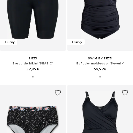
Curvy
Curvy
ZIZZI
SWIM BY ZIZZI
Braga de bikini 'SBASIC'
Bañador moldeador 'Severly'
39,99€
69,99€