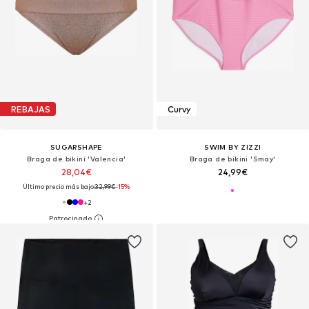
REBAJAS
Curvy
SUGARSHAPE
SWIM BY ZIZZI
Braga de bikini 'Valencia'
Braga de bikini 'Smay'
28,04€
24,99€
Último precio más bajo:
32,99€
-15%
+
2