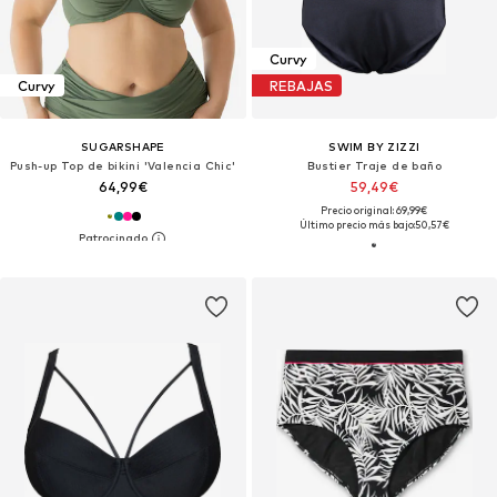
Curvy
Curvy
REBAJAS
SUGARSHAPE
SWIM BY ZIZZI
Push-up Top de bikini 'Valencia Chic'
Bustier Traje de baño
64,99€
59,49€
Precio original: 69,99€
Último precio más bajo:
50,57€