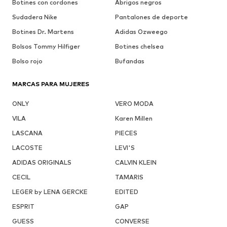
Botines con cordones
Abrigos negros
Sudadera Nike
Pantalones de deporte
Botines Dr. Martens
Adidas Ozweego
Bolsos Tommy Hilfiger
Botines chelsea
Bolso rojo
Bufandas
MARCAS PARA MUJERES
ONLY
VERO MODA
VILA
Karen Millen
LASCANA
PIECES
LACOSTE
LEVI'S
ADIDAS ORIGINALS
CALVIN KLEIN
CECIL
TAMARIS
LEGER by LENA GERCKE
EDITED
ESPRIT
GAP
GUESS
CONVERSE