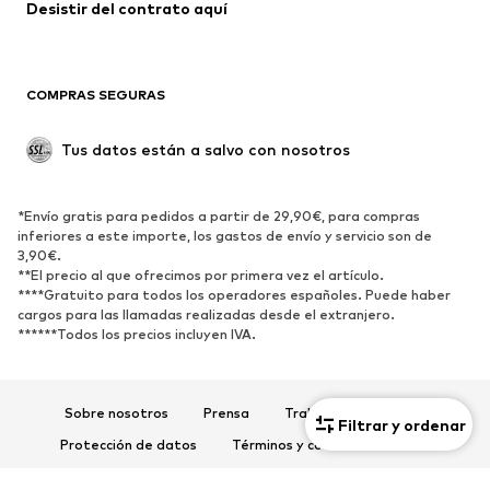
Abrigos
Faldas
Desistir del contrato aquí 
Ropa de baño
Sudaderas
Blazers
Jumpsuits y monos
COMPRAS SEGURAS
Tallas grandes
Ropa de maternidad
Ocasiones
Exclusivo
Tus datos están a salvo con nosotros
Reciclado
ZAPATOS
*Envío gratis para pedidos a partir de 29,90€, para compras
inferiores a este importe, los gastos de envío y servicio son de
3,90€.
Nuevo
Tendencia
**El precio al que ofrecimos por primera vez el artículo.
Zapatillas de deporte
Botines
****Gratuito para todos los operadores españoles. Puede haber
cargos para las llamadas realizadas desde el extranjero.
Zapatos de tacón y plataforma
Botas
******Todos los precios incluyen IVA.
Sandalias
Zapatos bajos
Zapatos deportivos
Bailarinas
Sobre nosotros
Prensa
Trabaja con nosotros
Mules
Zapatillas de casa
Filtrar y ordenar
Protección de datos
Términos y condiciones de uso
Exclusivo
Aviso legal
Accesibilidad
Seguridad del producto