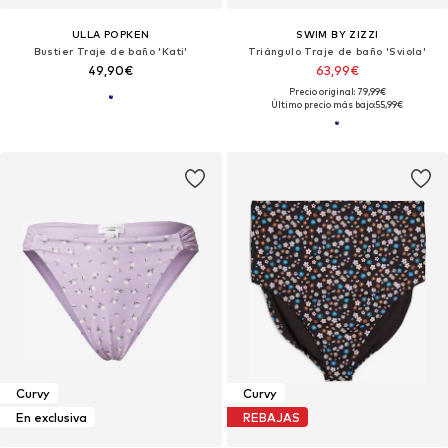
ULLA POPKEN
SWIM BY ZIZZI
Bustier Traje de baño 'Kati'
Triángulo Traje de baño 'Sviola'
49,90€
63,99€
Precio original: 79,99€
Último precio más bajo:
55,99€
Curvy
Curvy
En exclusiva
REBAJAS