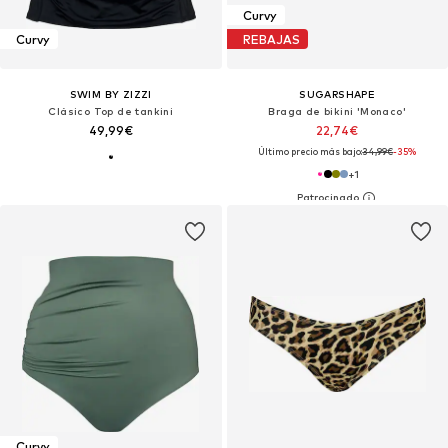
Curvy
Curvy
REBAJAS
SWIM BY ZIZZI
SUGARSHAPE
Clásico Top de tankini
Braga de bikini 'Monaco'
49,99€
22,74€
Último precio más bajo:
34,99€
-35%
+
1
Curvy