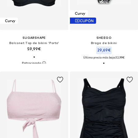
Curvy
Curvy
CUPÓN
SUGARSHAPE
SHEEGO
Balconet Top de bikini 'Porto'
Braga de bikini
59,99€
29,69€
Último precio más bajo:
32,99€