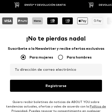
DEVOLUCIONES HASTA 30 DÍAS
P
¡No te pierdas nada!
Suscríbete a la Newsletter y recibe ofertas exclusivas
Para mujeres
Para hombres
Tu dirección de correo electrónico
Registrarse
Quiero recibir boletines de noticias de ABOUT YOU sobre
tendencias actuales, ofertas y vales de acuerdo con la
Política de
Privacidad
. Puedes revocar tu consentimiento en cualquier