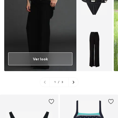
Ver look
1
/
3