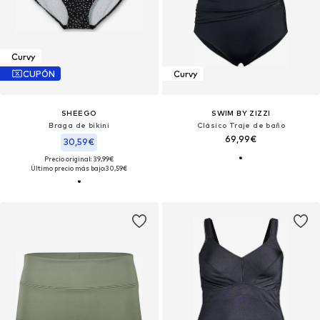
Curvy
CUPÓN
Curvy
SHEEGO
SWIM BY ZIZZI
Braga de bikini
Clásico Traje de baño
69,99€
30,59€
Precio original: 39,99€
Último precio más bajo:
30,59€