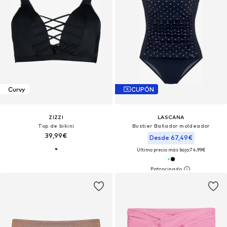
Curvy
CUPÓN
ZIZZI
LASCANA
Top de bikini
Bustier Bañador moldeador
39,99€
Desde 67,49€
Último precio más bajo:
74,99€