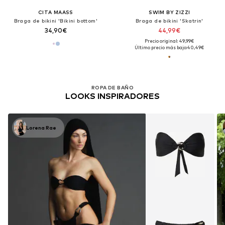
CITA MAASS
SWIM BY ZIZZI
Braga de bikini 'Bikini bottom'
Braga de bikini 'Skatrin'
34,90€
44,99€
Precio original: 49,99€
Último precio más bajo:
40,49€
ROPA DE BAÑO
LOOKS INSPIRADORES
Lorena Rae