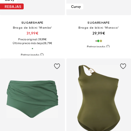
REBAJAS
Curvy
SUGARSHAPE
SUGARSHAPE
Braga de bikini 'Mambo'
Braga de bikini 'Monaco'
31,99€
29,99€
Precio original: 39,99€
Último precio más bajo:
28,79€