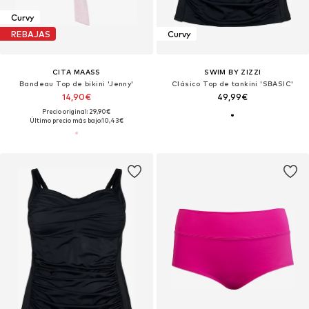
Curvy
REBAJAS
Curvy
CITA MAASS
SWIM BY ZIZZI
Bandeau Top de bikini 'Jenny'
Clásico Top de tankini 'SBASIC'
14,90€
49,99€
Precio original: 29,90€
Último precio más bajo:
10,43€