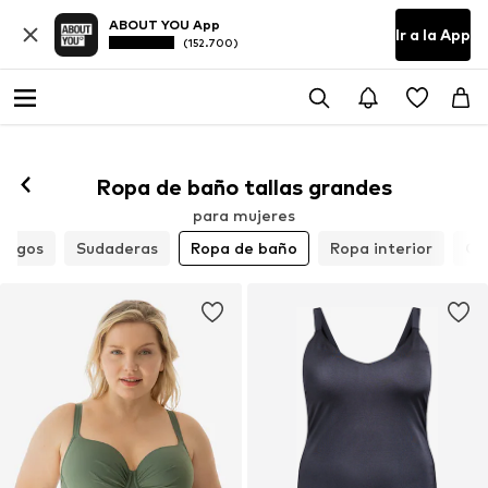
ABOUT YOU App
Ir a la App
(152.700)
Ropa de baño tallas grandes
para mujeres
brigos
Sudaderas
Ropa de baño
Ropa interior
Ca