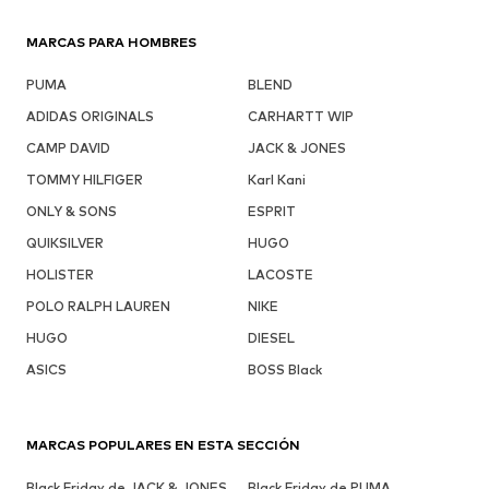
MARCAS PARA HOMBRES
PUMA
BLEND
ADIDAS ORIGINALS
CARHARTT WIP
CAMP DAVID
JACK & JONES
TOMMY HILFIGER
Karl Kani
ONLY & SONS
ESPRIT
QUIKSILVER
HUGO
HOLISTER
LACOSTE
POLO RALPH LAUREN
NIKE
HUGO
DIESEL
ASICS
BOSS Black
MARCAS POPULARES EN ESTA SECCIÓN
Black Friday de JACK & JONES
Black Friday de PUMA