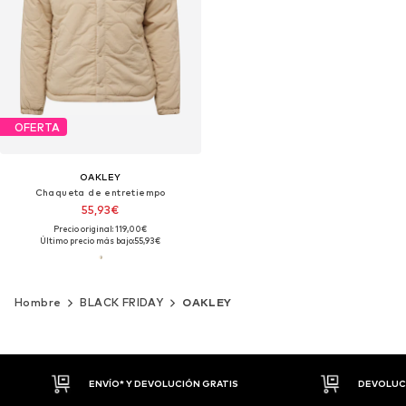
OFERTA
OAKLEY
Chaqueta de entretiempo
55,93€
Precio original: 119,00€
Último precio más bajo:
55,93€
Hombre
BLACK FRIDAY
OAKLEY
DEVOLUCIONES HASTA 30 DÍAS
P