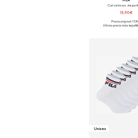
Calcetines deport
13,90€
Precio original: 17,
Tallas disponibles: 35-38,
Último precio más bajo:
15
Añadir a la c
Unisex