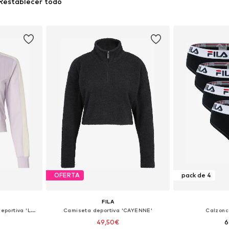
Restablecer todo
OFERTA
pack de 4
FILA
Sudadera con cremallera deportiva 'Lorce'
Camiseta deportiva 'CAYENNE'
Calzonci
49,50€
6