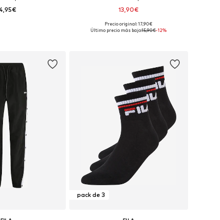
4,95€
13,90€
Precio original: 17,90€
ponibles: 35-38
Tallas disponibles: 35-38, 39-42, 43-46
Último precio más bajo:
15,90€
-12%
 a la cesta
Añadir a la cesta
pack de 3
FILA
FILA