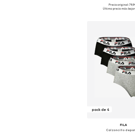
Precio original: 79,
Tallas disponibles: XS,
Último precio más bajo:
Añadir a la c
pack de 4
FILA
Calzoncillo depor