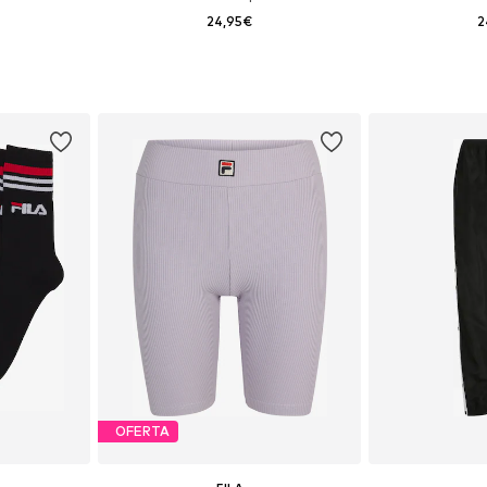
24,95€
2
, M, L, XL
Tallas disponibles: 35-38
Tallas dis
esta
Añadir a la cesta
Añadir
OFERTA
FILA