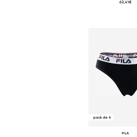
63,41€
Tallas disponibles: S, 
Añadir a la c
pack de 4
FILA