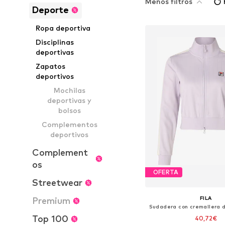
Menos filtros
Deporte
Ropa deportiva
Disciplinas
deportivas
Zapatos
deportivos
Mochilas
deportivas y
bolsos
Complementos
deportivos
Complement
os
OFERTA
Streetwear
FILA
Premium
Top 100
40,72€