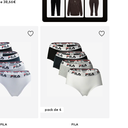
e 38,66€
bles: XS, S, M, L, XL
 a la cesta
pack de 4
FILA
FILA