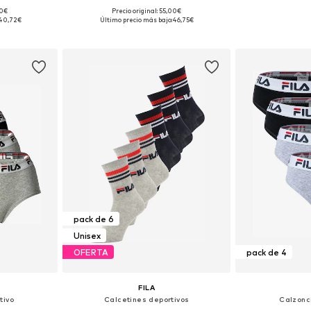
90€
Precio original: 55,00€
 S, M, L
Tallas disponibles: XS, S, M, L, XL
Tallas disponi
40,72€
Último precio más bajo:
46,75€
esta
Añadir a la cesta
Añadir
pack de 6
Unisex
OFERTA
pack de 4
FILA
tivo
Calcetines deportivos
Calzonci