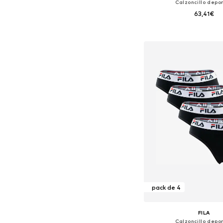
Calzoncillo depor
63,41€
Tallas disponibles: S, 
Añadir a la c
pack de 4
FILA
Calzoncillo depor