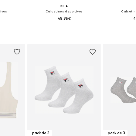
FILA
ivos
Calcetines deportivos
Calcetin
48,95€
4
 39-42, 43-46
Tallas disponibles: 35-38, 39-42, 43-46
Tallas disponible
esta
Añadir a la cesta
Añadir
pack de 3
pack de 3