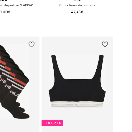
ón deportivo 'LARISA'
Calcetines deportivos
0,00€
42,45€
ibles: XS, S, M, L
Tallas disponibles: 35-38, 39-42, 43-46
 a la cesta
Añadir a la cesta
OFERTA