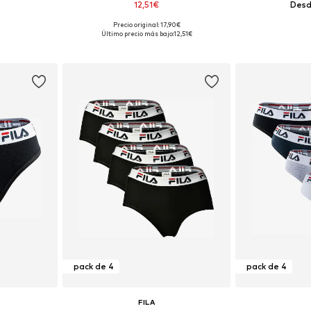
12,51€
Desd
Precio original: 17,90€
M, L, XL
Tallas disponibles: 35-38, 39-42, 43-46
Tallas disponi
Último precio más bajo:
12,51€
esta
Añadir a la cesta
Añadir
pack de 4
pack de 4
FILA