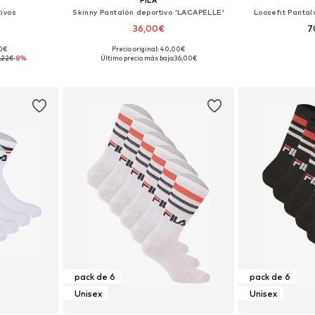
ivos
Skinny Pantalón deportivo 'LACAPELLE'
Loosefit Pantal
36,00€
7
90€
Precio original: 40,00€
 39-42, 43-46
Tallas disponibles: XS, S, M, L, XL
Tallas dispon
,22€
-8%
Último precio más bajo:
36,00€
esta
Añadir a la cesta
Añadir
pack de 6
pack de 6
Unisex
Unisex