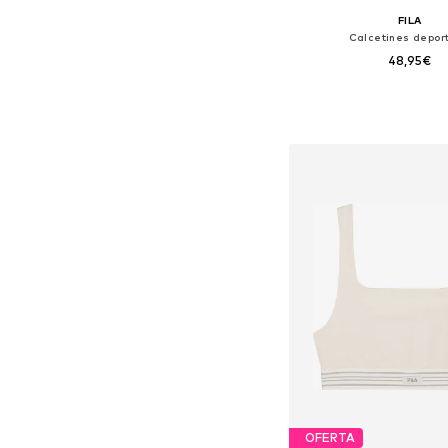
FILA
Calcetines deport
48,95€
Tallas disponibles: 35-38,
Añadir a la c
OFERTA