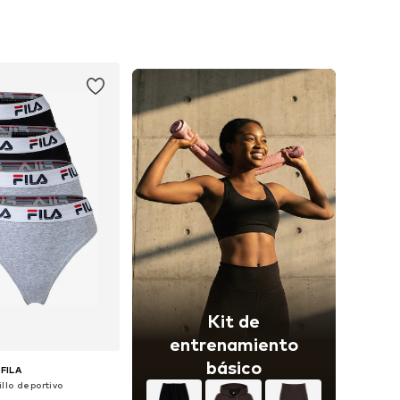
bles: XS, S, M, L, XL
Tallas disponibles: S, M, L, XL
 a la cesta
Añadir a la cesta
Kit de
entrenamiento
básico
FILA
llo deportivo