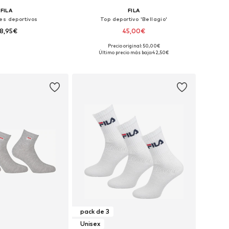
FILA
FILA
es deportivos
Top deportivo 'Bellagio'
8,95€
45,00€
Precio original: 50,00€
s: 35-38, 39-42, 43-46
Tallas disponibles: XS, S, M, L, XL
Último precio más bajo:
42,50€
 a la cesta
Añadir a la cesta
pack de 3
Unisex