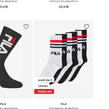
llo deportivo
Calzoncillo deportivo
3,41€
63,41€
bles: XS, S, M, L, XL
Tallas disponibles: XS, S, M, L, XL
 a la cesta
Añadir a la cesta
pack de 6
Unisex
REBAJAS
FILA
FILA
es deportivos
Calcetines deportivos