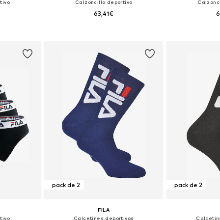
tivo
Calzoncillo deportivo
Calzonci
63,41€
6
M, L, XL
Tallas disponibles: XS, S, M, L, XL
Tallas disponi
esta
Añadir a la cesta
Añadir
pack de 2
pack de 2
FILA
tivo
Calcetines deportivos
Calcetin