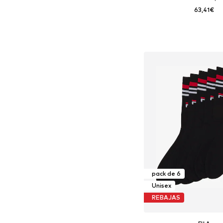
63,41€
Tallas disponibles: XS, S
Añadir a la c
pack de 6
Unisex
REBAJAS
FILA