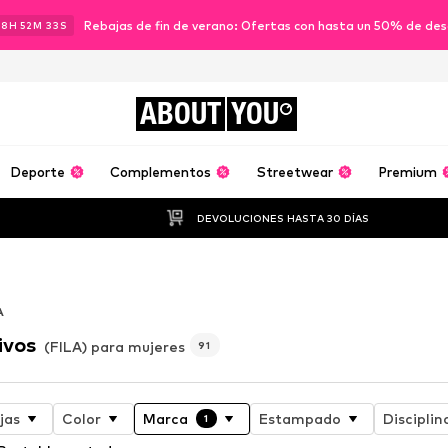
Rebajas de fin de verano: Ofertas con hasta un 50% de de
18
H
52
M
31
S
ABOUT
YOU
Deporte
Complementos
Streetwear
Premium
DEVOLUCIONES HASTA 30 DÍAS
A
ivos
(FILA) para mujeres
91
jas
Color
Marca
Estampado
Disciplin
1