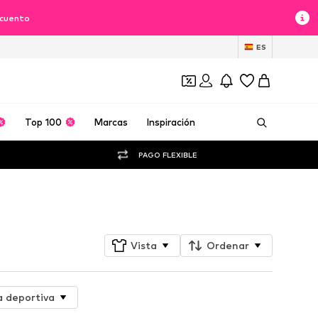
scuento
ES
Top 100
Marcas
Inspiración
PAGO FLEXIBLE
Seguir
Vista
Ordenar
a deportiva