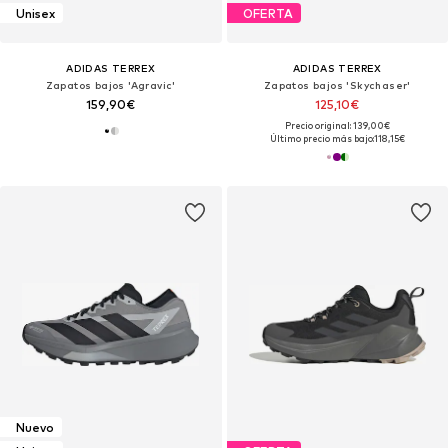
Unisex
OFERTA
ADIDAS TERREX
ADIDAS TERREX
Zapatos bajos 'Agravic'
Zapatos bajos 'Skychaser'
159,90€
125,10€
Precio original: 139,00€
Último precio más bajo:
118,15€
Nuevo