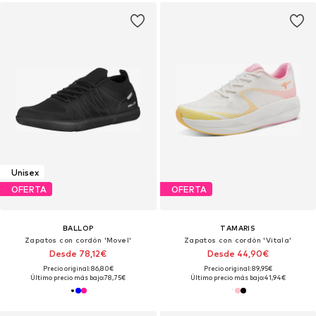
Unisex
OFERTA
OFERTA
BALLOP
TAMARIS
Zapatos con cordón 'Movel'
Zapatos con cordón 'Vitala'
Desde 78,12€
Desde 44,90€
Precio original: 86,80€
Precio original: 89,95€
Último precio más bajo:
78,75€
Último precio más bajo:
41,94€