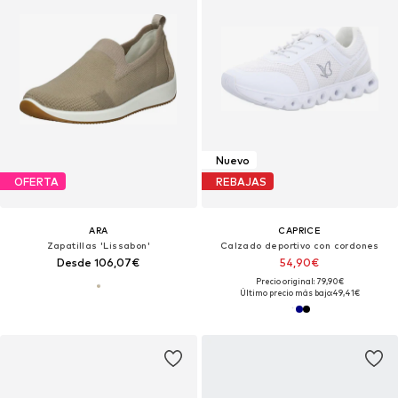
Nuevo
OFERTA
REBAJAS
ARA
CAPRICE
Zapatillas 'Lissabon'
Calzado deportivo con cordones
Desde 106,07€
54,90€
Precio original: 79,90€
Último precio más bajo:
49,41€