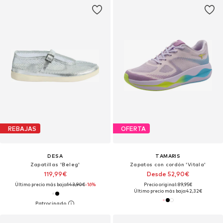
REBAJAS
OFERTA
DESA
TAMARIS
Zapatillas 'Beleg'
Zapatos con cordón 'Vitala'
119,99€
Desde 52,90€
Último precio más bajo:
143,90€
-16%
Precio original: 89,95€
Último precio más bajo:
42,32€