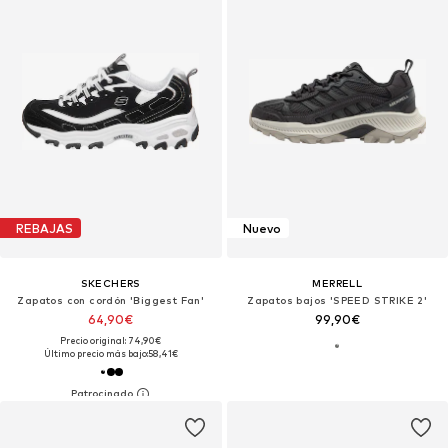
REBAJAS
Nuevo
SKECHERS
MERRELL
Zapatos con cordón 'Biggest Fan'
Zapatos bajos 'SPEED STRIKE 2'
64,90€
99,90€
Precio original: 74,90€
Último precio más bajo:
58,41€