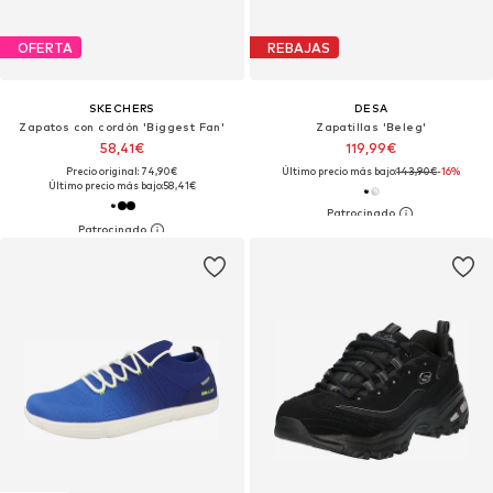
OFERTA
REBAJAS
SKECHERS
DESA
Zapatos con cordón 'Biggest Fan'
Zapatillas 'Beleg'
58,41€
119,99€
Precio original: 74,90€
Último precio más bajo:
143,90€
-16%
Último precio más bajo:
58,41€