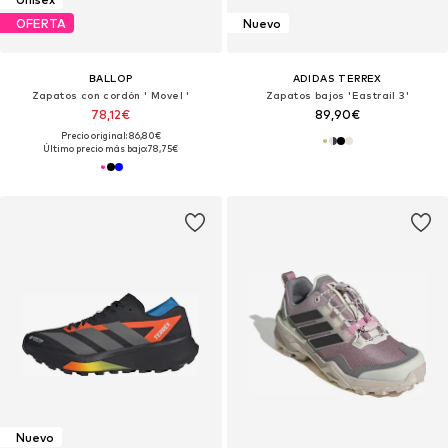
OFERTA
Nuevo
BALLOP
ADIDAS TERREX
Zapatos con cordón ' Movel '
Zapatos bajos 'Eastrail 3'
78,12€
89,90€
Precio original: 86,80€
Último precio más bajo:
78,75€
Nuevo