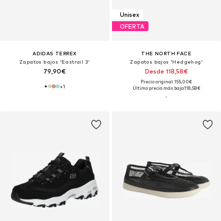
Unisex
OFERTA
ADIDAS TERREX
THE NORTH FACE
Zapatos bajos 'Eastrail 3'
Zapatos bajos 'Hedgehog'
79,90€
Desde 118,58€
Precio original: 155,00€
+
1
Último precio más bajo:
118,58€