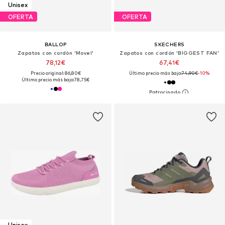
Unisex
OFERTA
OFERTA
BALLOP
SKECHERS
Zapatos con cordón 'Movel'
Zapatos con cordón 'BIGGEST FAN'
78,12€
67,41€
Precio original: 86,80€
Último precio más bajo:
74,90€
-10%
Último precio más bajo:
78,75€
Unisex