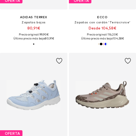
OFERTA
OFERTA
ADIDAS TERREX
ECCO
Zapatos bajos
Zapatos con cordón 'Terracruise'
80,91€
Desde 104,58€
Precio original: 99,90€
Precio original: 116,20€
Último precio más bajo:
80,91€
Último precio más bajo:
104,58€
OFERTA