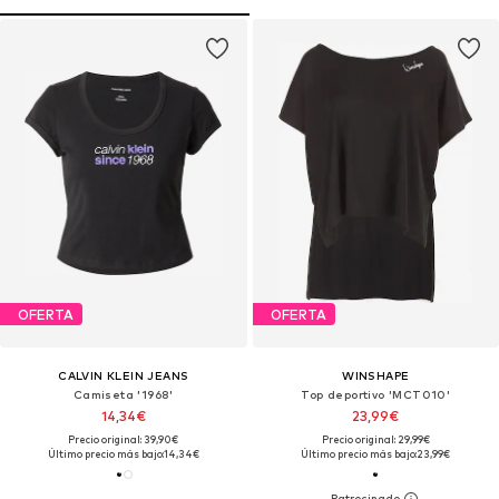
OFERTA
OFERTA
CALVIN KLEIN JEANS
WINSHAPE
Camiseta '1968'
Top deportivo 'MCT010'
14,34€
23,99€
Precio original: 39,90€
Precio original: 29,99€
Último precio más bajo:
14,34€
Último precio más bajo:
23,99€