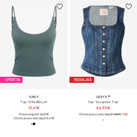
OFERTA
REBAJAS
ONLY
LEVI'S ®
Top 'ONLBELLA'
Top 'Sculpted Top'
13,41€
64,90€
Precio original: 16,90€
Último precio más bajo:
74,90€
-13%
Último precio más bajo:
13,41€