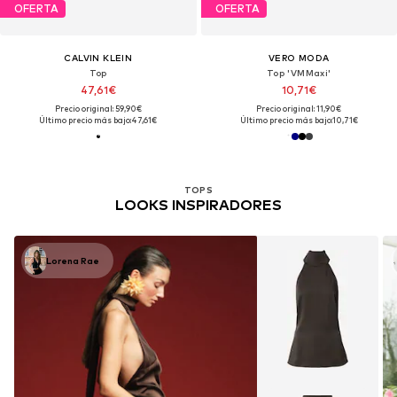
OFERTA
OFERTA
CALVIN KLEIN
VERO MODA
Top
Top 'VMMaxi'
47,61€
10,71€
Precio original: 59,90€
Precio original: 11,90€
Último precio más bajo:
47,61€
Último precio más bajo:
10,71€
TOPS
LOOKS INSPIRADORES
Lorena Rae