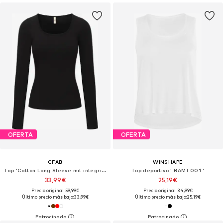
OFERTA
OFERTA
CFAB
WINSHAPE
Top 'Cotton Long Sleeve mit integriertem Wireless Bra'
Top deportivo ' BAMT001 '
33,99€
25,19€
Precio original: 59,99€
Precio original: 34,99€
Último precio más bajo:
33,99€
Último precio más bajo:
25,19€