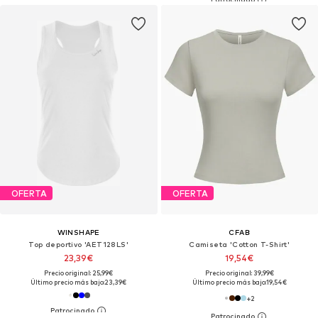
OFERTA
OFERTA
WINSHAPE
CFAB
Top deportivo 'AET128LS'
Camiseta 'Cotton T-Shirt'
23,39€
19,54€
Precio original: 25,99€
Precio original: 39,99€
Último precio más bajo:
23,39€
Último precio más bajo:
19,54€
+
2