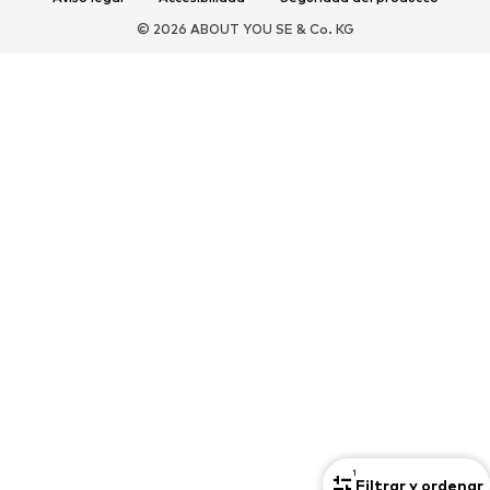
DEPORTE
© 2026 ABOUT YOU SE & Co. KG
Ropa deportiva
Disciplinas deportivas
Zapatos deportivos
Mochilas deportivas y bolsos
Complementos deportivos
COMPLEMENTOS
Nuevo
Bolsos y mochilas
Joyería
Chales y pañuelos
Sombreros y gorros
Cinturones
Carteras y estuches
Gafas de sol
Relojes
Accesorios para el hogar
Accesorios para el pelo
Guantes
Exclusivo
Reciclado
PREMIUM
1
Filtrar y ordenar