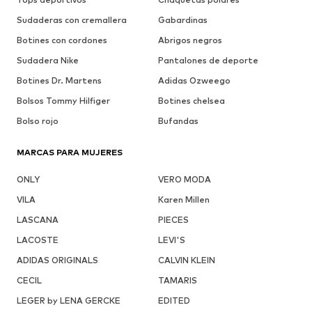
Sudaderas con cremallera
Gabardinas
Botines con cordones
Abrigos negros
Sudadera Nike
Pantalones de deporte
Botines Dr. Martens
Adidas Ozweego
Bolsos Tommy Hilfiger
Botines chelsea
Bolso rojo
Bufandas
MARCAS PARA MUJERES
ONLY
VERO MODA
VILA
Karen Millen
LASCANA
PIECES
LACOSTE
LEVI'S
ADIDAS ORIGINALS
CALVIN KLEIN
CECIL
TAMARIS
LEGER by LENA GERCKE
EDITED