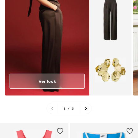
Ver look
1
/
3