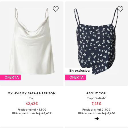
En exclusiva
OFERTA
OFERTA
MYLAVIE BY SARAH HARRISON
ABOUT YOU
Top
Top 'Daliah'
42,42€
7,45€
Precio original: 49,90€
Precio original: 21,90€
Último precio más bajo:
42,42€
Último precio más bajo:
7,45€