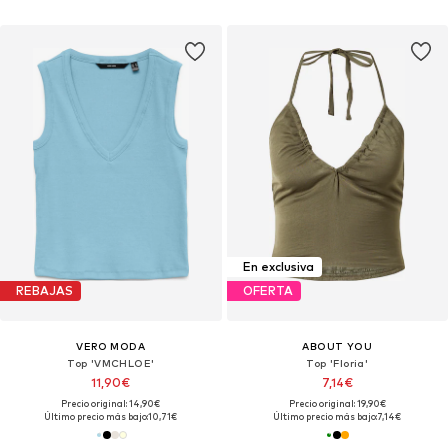
En exclusiva
REBAJAS
OFERTA
VERO MODA
ABOUT YOU
Top 'VMCHLOE'
Top 'Floria'
11,90€
7,14€
Precio original: 14,90€
Precio original: 19,90€
Último precio más bajo:
10,71€
Último precio más bajo:
7,14€