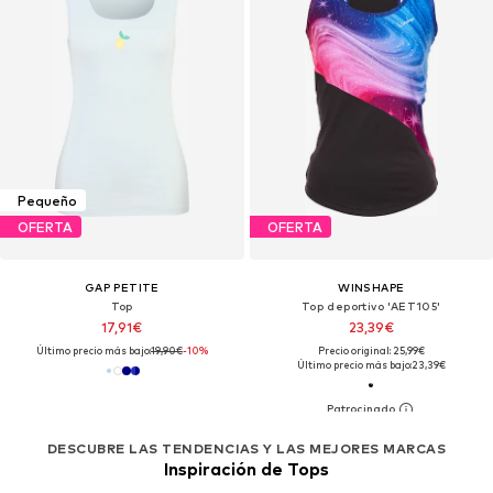
Pequeño
OFERTA
OFERTA
GAP PETITE
WINSHAPE
Top
Top deportivo 'AET105'
17,91€
23,39€
Último precio más bajo:
19,90€
-10%
Precio original: 25,99€
Último precio más bajo:
23,39€
DESCUBRE LAS TENDENCIAS Y LAS MEJORES MARCAS
Inspiración de Tops