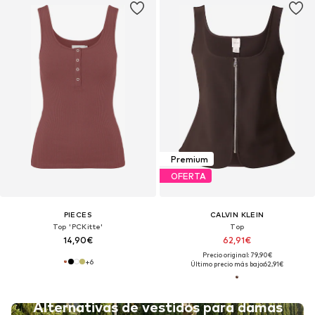
Premium
OFERTA
PIECES
CALVIN KLEIN
Top 'PCKitte'
Top
14,90€
62,91€
Precio original: 79,90€
+
6
Último precio más bajo:
62,91€
Alternativas de vestidos para damas