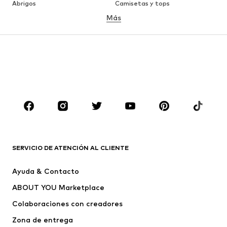
Abrigos
Camisetas y tops
Más
Pantalones
Ropa interior
Faldas
Blusas y camisas
Sudaderas y sudaderas con
Blazers
capucha
Ropa de baño
Jumpsuits y monos
Tallas grandes
Ropa de maternidad
Zapatos
Deporte
Complementos
Premium
ROPA
SERVICIO DE ATENCIÓN AL CLIENTE
Nuevo
Tendencia
Ayuda & Contacto
Vestidos
Jeans
ABOUT YOU Marketplace
Camisetas y tops
Pantalones
Colaboraciones con creadores
Chaquetas
Jerséis y punto
Zona de entrega
Ropa interior
Blusas y camisas