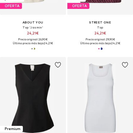
OFERTA
OFERTA
ABOUT YOU
STREET ONE
Top 'Jasmin'
Top
24,21€
24,21€
Precio original: 26,90€
Precio original: 29,90€
Último precio más bajo:
24,21€
Último precio más bajo:
24,21€
Premium