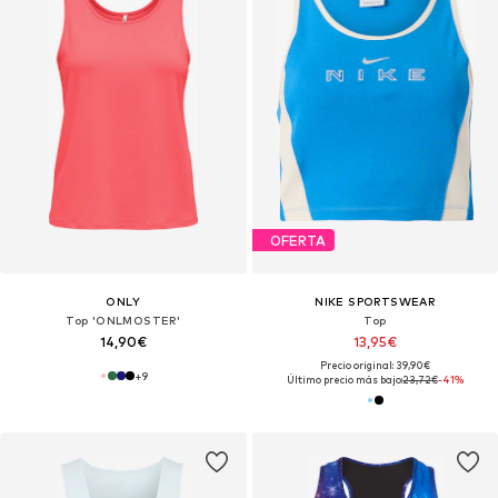
OFERTA
ONLY
NIKE SPORTSWEAR
Top 'ONLMOSTER'
Top
14,90€
13,95€
Precio original: 39,90€
+
9
Último precio más bajo:
23,72€
-41%