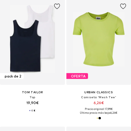
pack de 2
OFERTA
TOM TAILOR
URBAN CLASSICS
Top
Camiseta 'Mesh Tee'
19,90€
6,26€
Precio original: 17,99€
Último precio más bajo:
6,26€