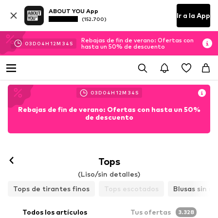
ABOUT YOU App
Ir a la App
(152.700)
Rebajas de fin de verano: Ofertas con
03
D
04
H
12
M
31
S
hasta un 50% de descuento
03
D
04
H
12
M
31
S
Rebajas de fin de verano: Ofertas con hasta un 50%
de descuento
Tops
(Liso/sin detalles)
Tops de tirantes finos
Tops escotados
Blusas sin m
Todos los artículos
Tus ofertas
3.328