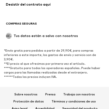
Abrigos
Faldas
Desistir del contrato aquí 
Ropa de baño
Sudaderas
Blazers
Jumpsuits y monos
COMPRAS SEGURAS
Tallas grandes
Ropa de maternidad
Ocasiones
Exclusivo
Tus datos están a salvo con nosotros
Reciclado
ZAPATOS
*Envío gratis para pedidos a partir de 29,90€, para compras
inferiores a este importe, los gastos de envío y servicio son de
3,90€.
Nuevo
Tendencia
**El precio al que ofrecimos por primera vez el artículo.
Zapatillas de deporte
Botines
****Gratuito para todos los operadores españoles. Puede haber
cargos para las llamadas realizadas desde el extranjero.
Zapatos de tacón y plataforma
Botas
******Todos los precios incluyen IVA.
Sandalias
Zapatos bajos
Zapatos deportivos
Bailarinas
Sobre nosotros
Prensa
Trabaja con nosotros
Mules
Zapatillas de casa
Protección de datos
Términos y condiciones de uso
Exclusivo
Aviso legal
Accesibilidad
Seguridad del producto