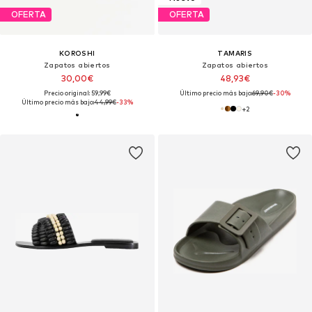
OFERTA
OFERTA
KOROSHI
TAMARIS
Zapatos abiertos
Zapatos abiertos
30,00€
48,93€
Precio original: 59,99€
Último precio más bajo:
69,90€
-30%
Último precio más bajo:
44,99€
-33%
+
2