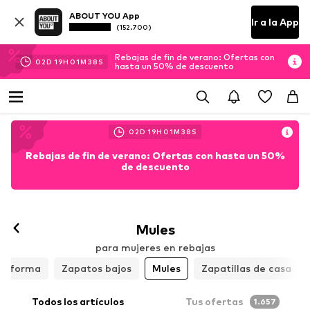
ABOUT YOU App
Ir a la App
(152.700)
Rebajas de fin de verano: Ofertas con
02
D
19
H
01
M
37
S
hasta un 50% de descuento
02
D
19
H
01
M
37
S
Rebajas de fin de verano: Ofertas con hasta un 50%
de descuento
Mules
para mujeres en rebajas
ataforma
Zapatos bajos
Mules
Zapatillas de casa
Todos los artículos
Tus ofertas
1.657