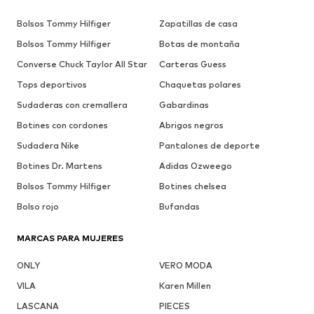
Bolsos Tommy Hilfiger
Zapatillas de casa
Bolsos Tommy Hilfiger
Botas de montaña
Converse Chuck Taylor All Star
Carteras Guess
Tops deportivos
Chaquetas polares
Sudaderas con cremallera
Gabardinas
Botines con cordones
Abrigos negros
Sudadera Nike
Pantalones de deporte
Botines Dr. Martens
Adidas Ozweego
Bolsos Tommy Hilfiger
Botines chelsea
Bolso rojo
Bufandas
MARCAS PARA MUJERES
ONLY
VERO MODA
VILA
Karen Millen
LASCANA
PIECES