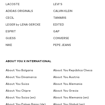
LACOSTE
LEVI'S
ADIDAS ORIGINALS
CALVIN KLEIN
CECIL
TAMARIS
LEGER by LENA GERCKE
EDITED
ESPRIT
GAP
GUESS
CONVERSE
NIKE
PEPE JEANS
ABOUT YOU X INTERNATIONAL
About You Bulgaria
About You República Checa
About You Dinamarca
About You Austria
About You Suiza
About You Alemania
About You Chipre
About You Grecia
About You Suiza (en)
About You Alemania (en)
About You Países Bajos (de)
About You Global (en)