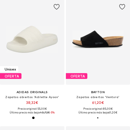
Unisex
OFERTA
OFERTA
ADIDAS ORIGINALS
BAYTON
Zapatos abiertos 'Adilette Ayoon'
Zapatos abiertos 'Ventura'
38,32€
61,20€
Precio original: 55,00€
Precio original: 85,00€
Último precio más bajo:
40,72€
-5%
Último precio más bajo:
61,20€