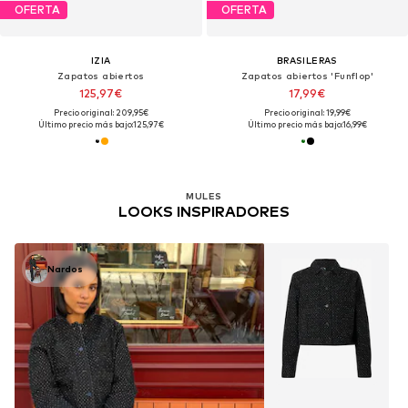
OFERTA
OFERTA
IZIA
BRASILERAS
Zapatos abiertos
Zapatos abiertos 'Funflop'
125,97€
17,99€
Precio original: 209,95€
Precio original: 19,99€
Último precio más bajo:
125,97€
Último precio más bajo:
16,99€
MULES
LOOKS INSPIRADORES
Nardos