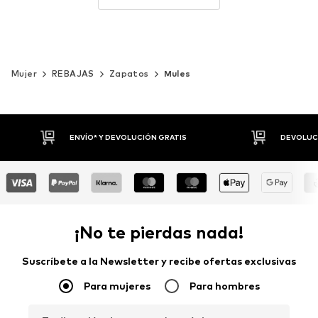
Mujer
REBAJAS
Zapatos
Mules
DEVOLUCIONES HASTA 30 DÍAS
P
¡No te pierdas nada!
Suscríbete a la Newsletter y recibe ofertas exclusivas
Para mujeres
Para hombres