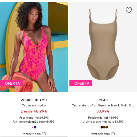
OFERTA
OFERTA
VENICE BEACH
CFAB
Traje de baño
Traje de baño 'Square Neck Soft Sculpt Swimsuit'
Desde 48,99€
33,99€
Precio original: 69,99€
Precio original: 49,99€
Último precio más bajo:
48,99€
Último precio más bajo:
33,99€