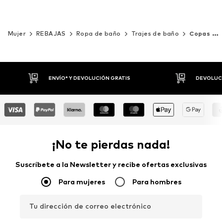
Mujer
REBAJAS
Ropa de baño
Trajes de baño
Copas grandes
DEVOLUCIONES HASTA 30 DÍAS
P
¡No te pierdas nada!
Suscríbete a la Newsletter y recibe ofertas exclusivas
Para mujeres
Para hombres
Tu dirección de correo electrónico