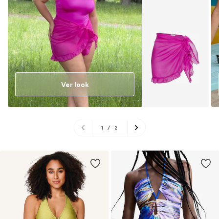
Ver look
1
/
2