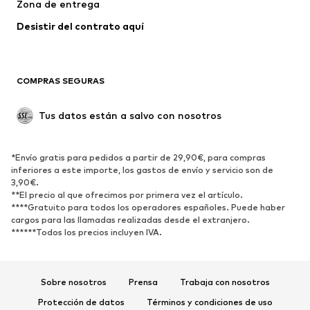
Zona de entrega
Ropa interior
Blusas y camisas
Abrigos
Faldas
Desistir del contrato aquí 
Ropa de baño
Sudaderas
Blazers
Jumpsuits y monos
COMPRAS SEGURAS
Tallas grandes
Ropa de maternidad
Ocasiones
Exclusivo
Tus datos están a salvo con nosotros
Reciclado
ZAPATOS
*Envío gratis para pedidos a partir de 29,90€, para compras
inferiores a este importe, los gastos de envío y servicio son de
3,90€.
Nuevo
Tendencia
**El precio al que ofrecimos por primera vez el artículo.
Zapatillas de deporte
Botines
****Gratuito para todos los operadores españoles. Puede haber
cargos para las llamadas realizadas desde el extranjero.
Zapatos de tacón y plataforma
Botas
******Todos los precios incluyen IVA.
Sandalias
Zapatos bajos
Zapatos deportivos
Bailarinas
Sobre nosotros
Prensa
Trabaja con nosotros
Mules
Zapatillas de casa
Protección de datos
Términos y condiciones de uso
Exclusivo