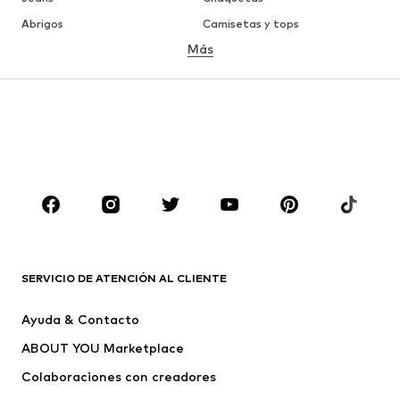
Abrigos
Camisetas y tops
Más
Pantalones
Ropa interior
Faldas
Blusas y camisas
Sudaderas y sudaderas con
Blazers
capucha
Ropa de baño
Jumpsuits y monos
Tallas grandes
Ropa de maternidad
Zapatos
Deporte
Complementos
Premium
ROPA
SERVICIO DE ATENCIÓN AL CLIENTE
Nuevo
Tendencia
Ayuda & Contacto
Vestidos
Jeans
ABOUT YOU Marketplace
Camisetas y tops
Pantalones
Colaboraciones con creadores
Chaquetas
Jerséis y punto