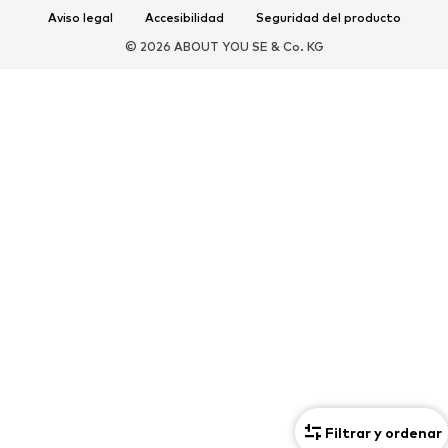
Aviso legal
Accesibilidad
Seguridad del producto
DEPORTE
© 2026 ABOUT YOU SE & Co. KG
Ropa deportiva
Disciplinas deportivas
Zapatos deportivos
Mochilas deportivas y bolsos
Complementos deportivos
COMPLEMENTOS
Nuevo
Bolsos y mochilas
Joyería
Chales y pañuelos
Sombreros y gorros
Cinturones
Carteras y estuches
Gafas de sol
Relojes
Accesorios para el hogar
Accesorios para el pelo
Guantes
Exclusivo
Reciclado
Filtrar y ordenar
PREMIUM