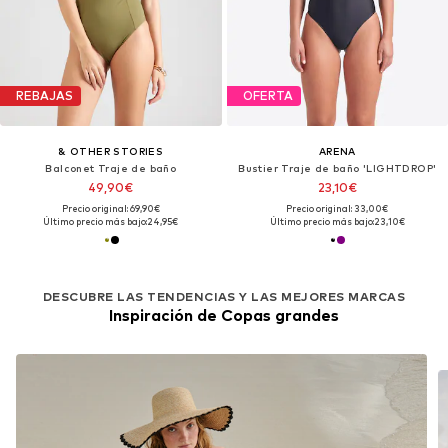
REBAJAS
OFERTA
& OTHER STORIES
ARENA
Balconet Traje de baño
Bustier Traje de baño 'LIGHTDROP'
49,90€
23,10€
Precio original: 69,90€
Precio original: 33,00€
Último precio más bajo:
24,95€
Último precio más bajo:
23,10€
DESCUBRE LAS TENDENCIAS Y LAS MEJORES MARCAS
Inspiración de Copas grandes