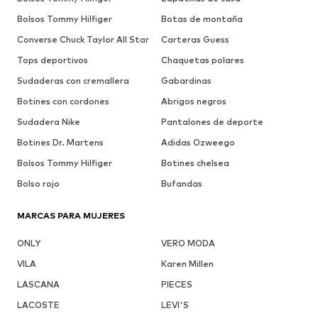
Bolsos Tommy Hilfiger
Botas de montaña
Converse Chuck Taylor All Star
Carteras Guess
Tops deportivos
Chaquetas polares
Sudaderas con cremallera
Gabardinas
Botines con cordones
Abrigos negros
Sudadera Nike
Pantalones de deporte
Botines Dr. Martens
Adidas Ozweego
Bolsos Tommy Hilfiger
Botines chelsea
Bolso rojo
Bufandas
MARCAS PARA MUJERES
ONLY
VERO MODA
VILA
Karen Millen
LASCANA
PIECES
LACOSTE
LEVI'S