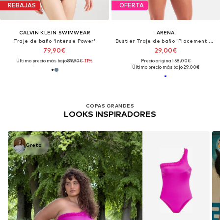
REBAJAS
OFERTA
CALVIN KLEIN SWIMWEAR
ARENA
Traje de baño 'Intense Power'
Bustier Traje de baño 'Placement Swim Pro Back'
79,90€
29,00€
Último precio más bajo:
89,90€
-11%
Precio original: 58,00€
Último precio más bajo:
29,00€
COPAS GRANDES
LOOKS INSPIRADORES
Greta