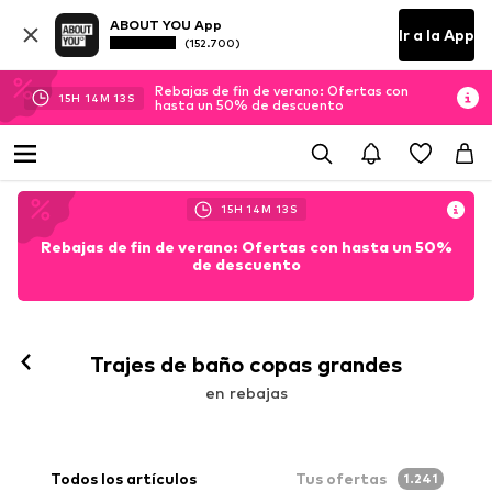
ABOUT YOU App
Ir a la App
(152.700)
Rebajas de fin de verano: Ofertas con
15
H
14
M
11
S
hasta un 50% de descuento
15
H
14
M
11
S
Rebajas de fin de verano: Ofertas con hasta un 50%
de descuento
Trajes de baño copas grandes
en rebajas
Todos los artículos
Tus ofertas
1.241