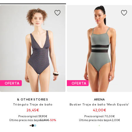
OFERTA
OFERTA
& OTHER STORIES
ARENA
Triángulo Traje de baño
Bustier Traje de baño 'Mesh Equals'
26,45€
42,00€
Precio original: 59,90€
Precio original: 70,00€
Último precio más bajo:
52,90€
-50%
Último precio más bajo:
42,00€