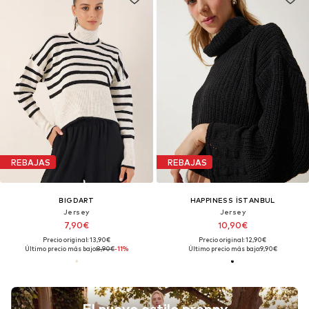
REBAJAS
REBAJAS
BIGDART
HAPPINESS İSTANBUL
Jersey
Jersey
7,90€
10,90€
Precio original: 13,90€
Precio original: 12,90€
Último precio más bajo:
8,90€
-11%
Último precio más bajo:
9,90€
El nuevo estilo preppy