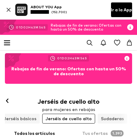
ABOUT YOU App
Ir a la App
(152.700)
Rebajas de fin de verano: Ofertas con
01
D
02
H
43
M
53
S
hasta un 50% de descuento
01
D
02
H
43
M
53
S
Rebajas de fin de verano: Ofertas con hasta un 50%
de descuento
Jerséis de cuello alto
para mujeres en rebajas
Jerséis básicos
Jerséis de cuello alto
Sudaderas
J
Todos los artículos
Tus ofertas
1.393