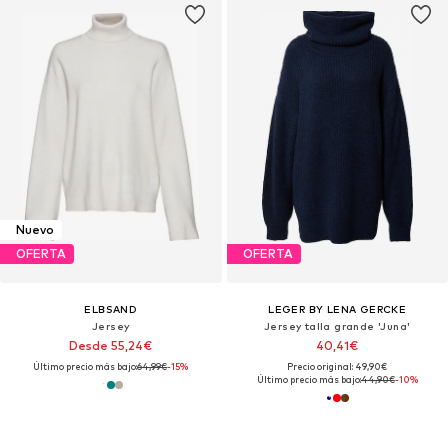
Nuevo
OFERTA
OFERTA
ELBSAND
LEGER BY LENA GERCKE
Jersey
Jersey talla grande 'Juna'
Desde 55,24€
40,41€
Último precio más bajo:
64,99€
-15%
Precio original: 49,90€
Último precio más bajo:
44,90€
-10%