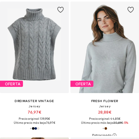
OFERTA
OFERTA
DREIMASTER VINTAGE
FRESH FLOWER
Jersey
Jersey
76,97€
28,88€
Precio original: 139,95€
Precio original: 44,85€
Último precio más bajo:
76,97€
Último precio más bajo:
30,69€
-5%