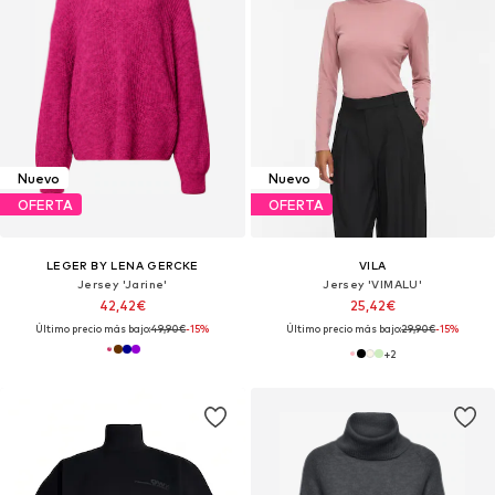
Nuevo
Nuevo
OFERTA
OFERTA
LEGER BY LENA GERCKE
VILA
Jersey 'Jarine'
Jersey 'VIMALU'
42,42€
25,42€
Último precio más bajo:
49,90€
-15%
Último precio más bajo:
29,90€
-15%
+
2