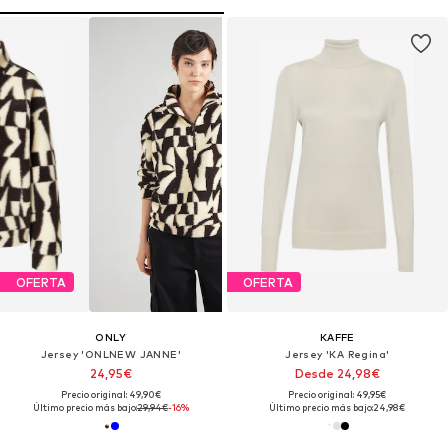
OFERTA
OFERTA
ONLY
KAFFE
Jersey 'ONLNEW JANNE'
Jersey 'KA Regina'
24,95€
Desde 24,98€
Precio original: 49,90€
Precio original: 49,95€
Último precio más bajo:
29,94€
-16%
Último precio más bajo:
24,98€