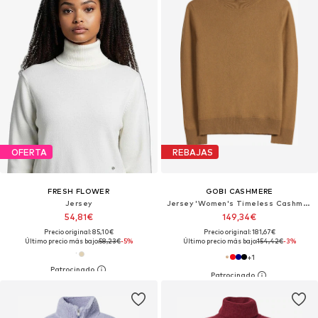
OFERTA
REBAJAS
FRESH FLOWER
GOBI CASHMERE
Jersey
Jersey 'Women's Timeless Cashmere Turtleneck Sweater'
54,81€
149,34€
Precio original: 85,10€
Precio original: 181,67€
Último precio más bajo:
58,23€
-5%
Último precio más bajo:
154,42€
-3%
+
1