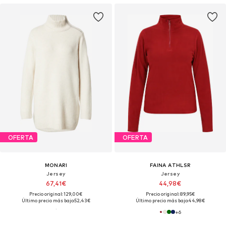
OFERTA
OFERTA
MONARI
FAINA ATHLSR
Jersey
Jersey
67,41€
44,98€
Precio original: 129,00€
Precio original: 89,95€
Último precio más bajo:
52,43€
Último precio más bajo:
44,98€
+
6