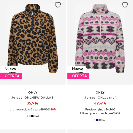
Nuevo
Nuevo
OFERTA
OFERTA
ONLY
ONLY
Jersey 'ONLNEW DALLAS'
Jersey 'ONLJanne'
35,91€
49,41€
Último precio más bajo:
39,90€
-10%
Precio original: 54,90€
Último precio más bajo:
49,41€
+
2
+
3