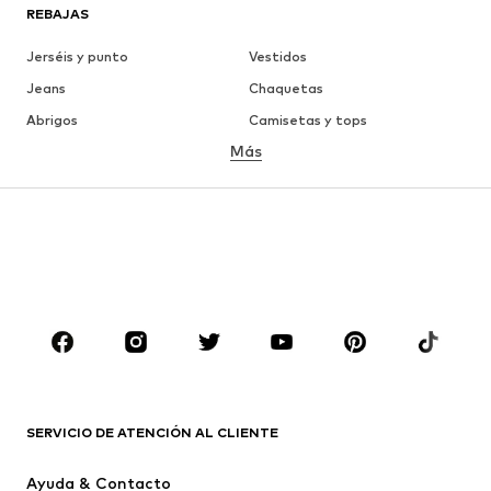
REBAJAS
Jerséis y punto
Vestidos
Jeans
Chaquetas
Abrigos
Camisetas y tops
Más
Pantalones
Ropa interior
Faldas
Blusas y camisas
Sudaderas y sudaderas con
Blazers
capucha
Ropa de baño
Jumpsuits y monos
Tallas grandes
Ropa de maternidad
Zapatos
Deporte
Complementos
Premium
ROPA
SERVICIO DE ATENCIÓN AL CLIENTE
Nuevo
Tendencia
Ayuda & Contacto