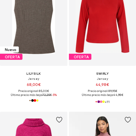
Nuevo
OFERTA
OFERTA
LILYSILK
SWIRLY
Jersey
Jersey
68,00€
44,98€
Precio original: 85,00€
Precio original: 89,95€
Último precio más bajo:
72,25€
-5%
Último precio más bajo:
44,98€
+
11