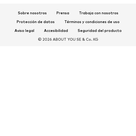
Zapatos deportivos
Bailarinas
Sobre nosotros
Prensa
Trabaja con nosotros
Mules
Zapatillas de casa
Protección de datos
Términos y condiciones de uso
Exclusivo
Aviso legal
Accesibilidad
Seguridad del producto
DEPORTE
© 2026 ABOUT YOU SE & Co. KG
Ropa deportiva
Disciplinas deportivas
Zapatos deportivos
Mochilas deportivas y bolsos
Complementos deportivos
COMPLEMENTOS
Nuevo
Bolsos y mochilas
Joyería
Chales y pañuelos
Sombreros y gorros
Cinturones
Carteras y estuches
Gafas de sol
Relojes
Accesorios para el hogar
Accesorios para el pelo
Guantes