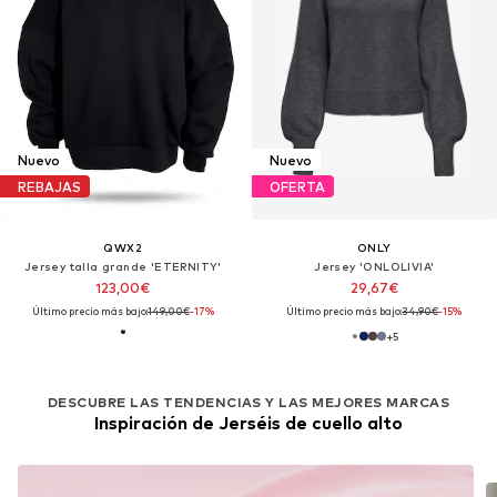
Nuevo
Nuevo
REBAJAS
OFERTA
QWX2
ONLY
Jersey talla grande 'ETERNITY'
Jersey 'ONLOLIVIA'
123,00€
29,67€
Último precio más bajo:
149,00€
-17%
Último precio más bajo:
34,90€
-15%
+
5
DESCUBRE LAS TENDENCIAS Y LAS MEJORES MARCAS
Inspiración de Jerséis de cuello alto