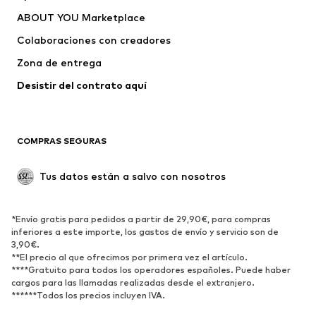
Vestidos
Jeans
ABOUT YOU Marketplace
Camisetas y tops
Pantalones
Colaboraciones con creadores
Chaquetas
Jerséis y punto
Zona de entrega
Ropa interior
Blusas y camisas
Abrigos
Faldas
Desistir del contrato aquí 
Ropa de baño
Sudaderas
Blazers
Jumpsuits y monos
COMPRAS SEGURAS
Tallas grandes
Ropa de maternidad
Ocasiones
Exclusivo
Tus datos están a salvo con nosotros
Reciclado
ZAPATOS
*Envío gratis para pedidos a partir de 29,90€, para compras
inferiores a este importe, los gastos de envío y servicio son de
3,90€.
Nuevo
Tendencia
**El precio al que ofrecimos por primera vez el artículo.
Zapatillas de deporte
Botines
****Gratuito para todos los operadores españoles. Puede haber
cargos para las llamadas realizadas desde el extranjero.
Zapatos de tacón y plataforma
Botas
******Todos los precios incluyen IVA.
Sandalias
Zapatos bajos