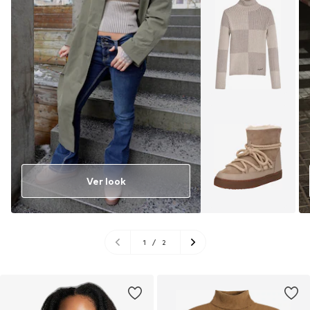
Ver look
1
/
2