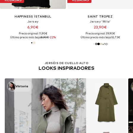
HAPPINESS İSTANBUL
SAINT TROPEZ
Jersey
Jersey 'Mila'
6,90€
23,90€
Precio original: 11,90€
Precio original: 39,90€
Último precio más bajo:
8,90€
-22%
Último precio más bajo:
16,73€
+
10
JERSÉIS DE CUELLO ALTO
LOOKS INSPIRADORES
Viktoria