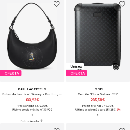
Unisex
OFERTA
OFERTA
KARL LAGERFELD
JOOP!
Bolso de hombro 'Disney x Karl Lagerfeld'
Carrito 'Flora Volare C55'
133,92€
235,58€
Precio original: 279,00€
Precio original: 349,00€
Último precio más bajo:
133,92€
Último precio más bajo:
251,28€
-6%