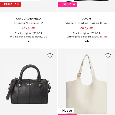
REBAJAS
OFERTA
KARL LAGERFELD
JOOP!
Shopper 'Essentials'
Mochila 'Cortina Piazza Miko'
269,00€
207,20€
Precio original: 299,00€
Precio original: 259,00€
Último precio más bajo:
209,00€
Último precio más bajo:
220,15€
-5%
Nuevo