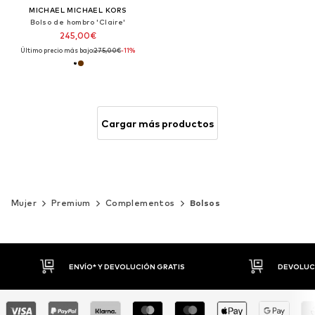
MICHAEL MICHAEL KORS
Bolso de hombro 'Claire'
245,00€
Último precio más bajo:
275,00€
-11%
Cargar más productos
Mujer
Premium
Complementos
Bolsos
DEVOLUCIONES HASTA 30 DÍAS
P