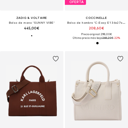
OFERTA
ZADIG & VOLTAIRE
COCCINELLE
Bolso de mano 'SUNNY VIBE'
Bolso de hombro 'C-Easy E1 36x27x15 cm'
445,00€
208,60€
Precio original: 298,00€
Último precio más bajo:
268,20€
-22%