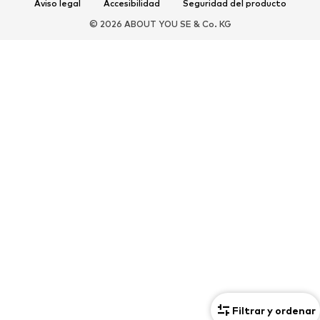
Aviso legal
Accesibilidad
Seguridad del producto
DEPORTE
© 2026 ABOUT YOU SE & Co. KG
Ropa deportiva
Disciplinas deportivas
Zapatos deportivos
Mochilas deportivas y bolsos
Complementos deportivos
COMPLEMENTOS
Nuevo
Bolsos y mochilas
Joyería
Chales y pañuelos
Sombreros y gorros
Cinturones
Carteras y estuches
Gafas de sol
Relojes
Accesorios para el hogar
Accesorios para el pelo
Guantes
Exclusivo
Reciclado
PREMIUM
Filtrar y ordenar