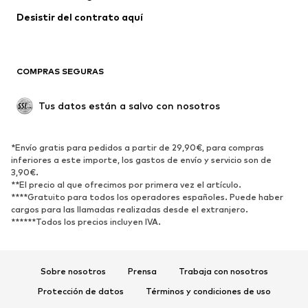
Abrigos
Faldas
Desistir del contrato aquí 
Ropa de baño
Sudaderas
Blazers
Jumpsuits y monos
COMPRAS SEGURAS
Tallas grandes
Ropa de maternidad
Ocasiones
Exclusivo
Tus datos están a salvo con nosotros
Reciclado
ZAPATOS
*Envío gratis para pedidos a partir de 29,90€, para compras
inferiores a este importe, los gastos de envío y servicio son de
3,90€.
Nuevo
Tendencia
**El precio al que ofrecimos por primera vez el artículo.
Zapatillas de deporte
Botines
****Gratuito para todos los operadores españoles. Puede haber
cargos para las llamadas realizadas desde el extranjero.
Zapatos de tacón y plataforma
Botas
******Todos los precios incluyen IVA.
Sandalias
Zapatos bajos
Zapatos deportivos
Bailarinas
Sobre nosotros
Prensa
Trabaja con nosotros
Mules
Zapatillas de casa
Protección de datos
Términos y condiciones de uso
Exclusivo