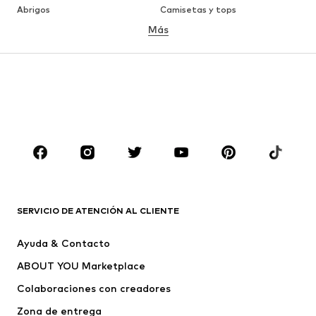
Abrigos
Camisetas y tops
Más
Pantalones
Ropa interior
Faldas
Blusas y camisas
Sudaderas y sudaderas con
Blazers
capucha
Ropa de baño
Jumpsuits y monos
Tallas grandes
Ropa de maternidad
Zapatos
Deporte
Complementos
Premium
ROPA
SERVICIO DE ATENCIÓN AL CLIENTE
Nuevo
Tendencia
Ayuda & Contacto
Vestidos
Jeans
ABOUT YOU Marketplace
Camisetas y tops
Pantalones
Colaboraciones con creadores
Chaquetas
Jerséis y punto
Zona de entrega
Ropa interior
Blusas y camisas