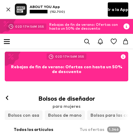
ABOUT YOU App
Ir a la App
(152.700)
Rebajas de fin de verano: Ofertas con
02
D
17
H
56
M
34
S
hasta un 50% de descuento
02
D
17
H
56
M
34
S
Rebajas de fin de verano: Ofertas con hasta un 50%
de descuento
Bolsos de diseñador
para mujeres
Bolsos con asa
Bolsos de mano
Bolsos para las com
Todos los artículos
Tus ofertas
1.346