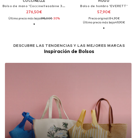
COCCINELLE
HUGO
Bolso de mano 'Coccinellesabine 34x23x11 cm'
Bolso de hombro 'EVERETT'
276,50€
57,90€
Último precio más bajo:
395,00€
-30%
Precio original: 84,90€
Último precio más bajo:
49,90€
DESCUBRE LAS TENDENCIAS Y LAS MEJORES MARCAS
Inspiración de Bolsos