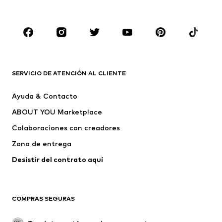
Ropa de baño
Jumpsuits y monos
Tallas grandes
Ropa de maternidad
Zapatos
Deporte
Complementos
Premium
ROPA
SERVICIO DE ATENCIÓN AL CLIENTE
Nuevo
Tendencia
Ayuda & Contacto
Vestidos
Jeans
ABOUT YOU Marketplace
Camisetas y tops
Pantalones
Colaboraciones con creadores
Chaquetas
Jerséis y punto
Zona de entrega
Ropa interior
Blusas y camisas
Abrigos
Faldas
Desistir del contrato aquí 
Ropa de baño
Sudaderas
Blazers
Jumpsuits y monos
COMPRAS SEGURAS
Tallas grandes
Ropa de maternidad
Ocasiones
Exclusivo