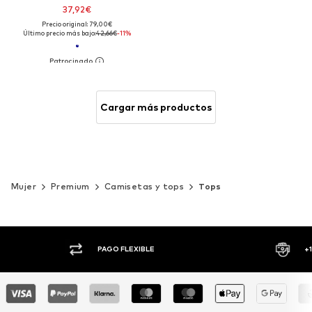
37,92€
Precio original: 79,00€
Último precio más bajo:
42,66€
-11%
Cargar más productos
Mujer
Premium
Camisetas y tops
Tops
PAGO FLEXIBLE
+