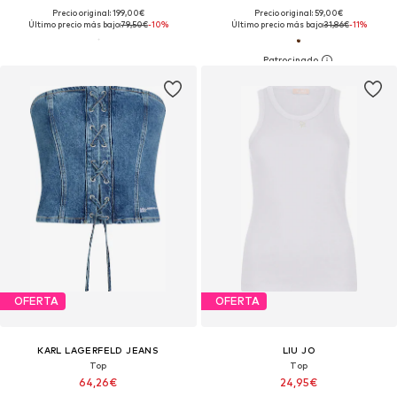
Precio original: 199,00€
Precio original: 59,00€
Último precio más bajo:
79,50€
-10%
Último precio más bajo:
31,86€
-11%
OFERTA
OFERTA
KARL LAGERFELD JEANS
LIU JO
Top
Top
64,26€
24,95€