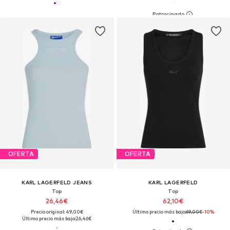
OFERTA
OFERTA
KARL LAGERFELD JEANS
KARL LAGERFELD
Top
Top
26,46€
62,10€
Precio original: 49,00€
Último precio más bajo:
69,00€
-10%
Último precio más bajo:
26,46€