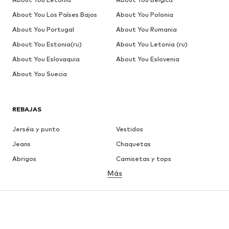
About You Los Países Bajos
About You Polonia
About You Portugal
About You Rumania
About You Estonia(ru)
About You Letonia (ru)
About You Eslovaquia
About You Eslovenia
About You Suecia
REBAJAS
Jerséis y punto
Vestidos
Jeans
Chaquetas
Abrigos
Camisetas y tops
Más
Pantalones
Ropa interior
Faldas
Blusas y camisas
Sudaderas y sudaderas con
Blazers
capucha