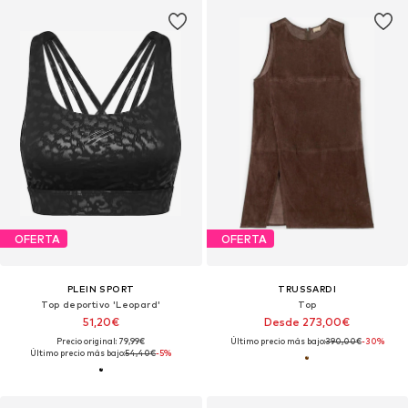
OFERTA
OFERTA
PLEIN SPORT
TRUSSARDI
Top deportivo 'Leopard'
Top
51,20€
Desde 273,00€
Precio original: 79,99€
Último precio más bajo:
390,00€
-30%
Último precio más bajo:
54,40€
-5%