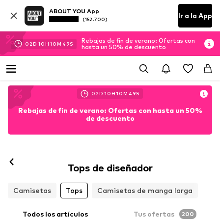
ABOUT YOU App
Ir a la App
(152.700)
Rebajas de fin de verano: Ofertas con
02
D
10
H
10
M
48
S
hasta un 50% de descuento
02
D
10
H
10
M
48
S
Rebajas de fin de verano: Ofertas con hasta un 50%
de descuento
Tops de diseñador
Camisetas
Tops
Camisetas de manga larga
Todos los artículos
Tus ofertas
200