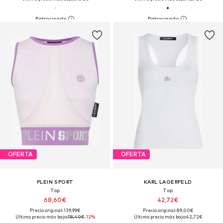
OFERTA
OFERTA
PLEIN SPORT
KARL LAGERFELD
Top
Top
68,60€
42,72€
Precio original: 139,99€
Precio original: 89,00€
Último precio más bajo:
78,40€
-12%
Último precio más bajo:
42,72€