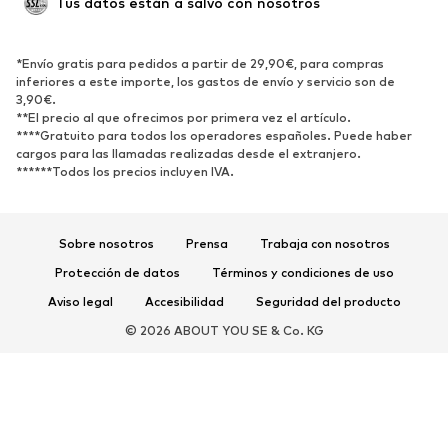
Tus datos están a salvo con nosotros
Reciclado
ZAPATOS
*Envío gratis para pedidos a partir de 29,90€, para compras
inferiores a este importe, los gastos de envío y servicio son de
3,90€.
Nuevo
Tendencia
**El precio al que ofrecimos por primera vez el artículo.
Zapatillas de deporte
Botines
****Gratuito para todos los operadores españoles. Puede haber
cargos para las llamadas realizadas desde el extranjero.
Zapatos de tacón y plataforma
Botas
******Todos los precios incluyen IVA.
Sandalias
Zapatos bajos
Zapatos deportivos
Bailarinas
Sobre nosotros
Prensa
Trabaja con nosotros
Mules
Zapatillas de casa
Protección de datos
Términos y condiciones de uso
Exclusivo
Aviso legal
Accesibilidad
Seguridad del producto
DEPORTE
© 2026 ABOUT YOU SE & Co. KG
Ropa deportiva
Disciplinas deportivas
Zapatos deportivos
Mochilas deportivas y bolsos
Complementos deportivos