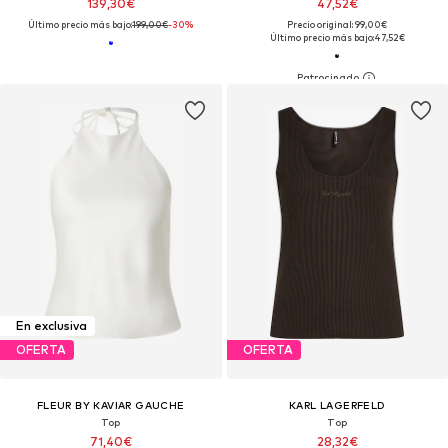
139,30€
47,52€
Último precio más bajo:
199,00€
-30%
Precio original: 99,00€
Último precio más bajo:
47,52€
En exclusiva
OFERTA
OFERTA
FLEUR BY KAVIAR GAUCHE
KARL LAGERFELD
Top
Top
71,40€
28,32€