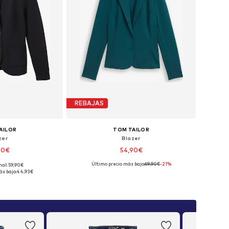
REBAJAS
AILOR
TOM TAILOR
zer
Blazer
90€
54,90€
+
1
Último precio más bajo:
69,90€
-21%
nal: 59,90€
 36, 38, 40, 44, 46
Tallas disponibles: 36, 38, 40, 42, 44, 46
ás bajo:
44,93€
 la cesta
Añadir a la cesta