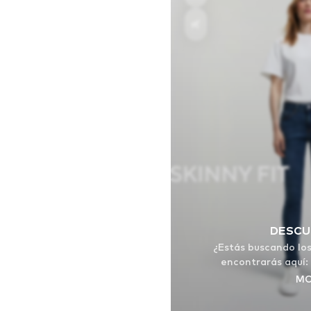
DESCU
¿Estás buscando los
encontrarás aquí:
MO