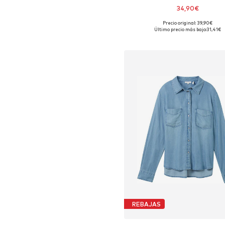
34,90€
Precio original: 39,90€
Tallas disponibles: S, M, L
Último precio más bajo:
31,41€
Añadir a la cesta
REBAJAS