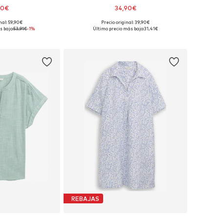
90€
34,90€
+
2
nal: 59,90€
Precio original: 39,90€
XS, S, M, L, XL, XXL
Tallas disponibles: 36, 37
 bajo:
53,91€
-1%
Último precio más bajo:
31,41€
 la cesta
Añadir a la cesta
REBAJAS