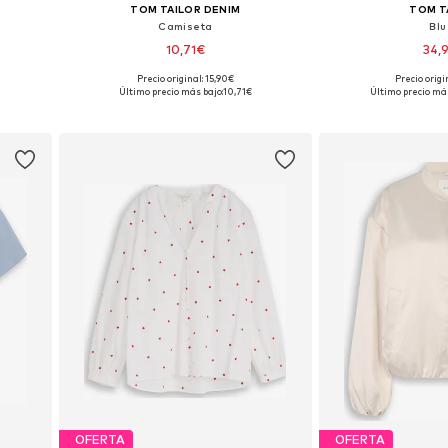
TOM TAILOR DENIM
TOM T
Camiseta
Bl
10,71€
34,
Precio original: 15,90€
Precio origi
M-L
Tallas disponibles: XS, S, M, L
Tallas disponibl
Último precio más bajo:
10,71€
Último precio más
Añadir a la cesta
Añadir a
OFERTA
OFERTA