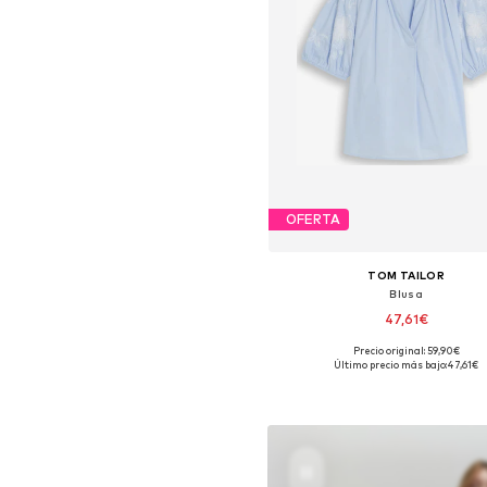
OFERTA
TOM TAILOR
Blusa
47,61€
Precio original: 59,90€
Tallas disponibles: XS, S, M, L, X
Último precio más bajo:
47,61€
Añadir a la cesta