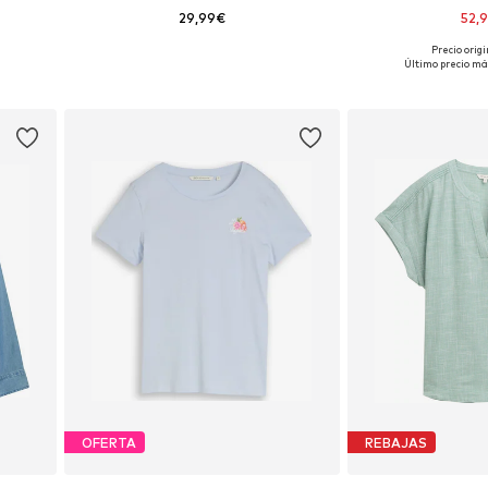
29,99€
52,
Precio origi
Disponible en muchas tallas
Tallas disponibles: 
Último precio más
Añadir a la cesta
Añadir a
OFERTA
REBAJAS