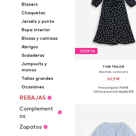
Blazers
Chaquetas
Jerséis y punto
Ropa interior
Blusas y camisas
Abrigos
OFERTA
Sudaderas
Jumpsuits y
TOM TAILOR
monos
Vestido camisero
Tallas grandes
62,91€
Ocasiones
Precio original: 79,90€
Tallas disponibles: 36, 38, 40, 42,
Último precio más bajo:
62,91€
REBAJAS
Añadir a la cesta
Complement
os
Zapatos