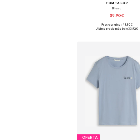
TOM TAILOR
Blusa
39,90€
Precio original: 49,90€
Tallas disponibles: S, S-M, M, 
Último precio más bajo:
33,92€
Añadir a la cesta
OFERTA