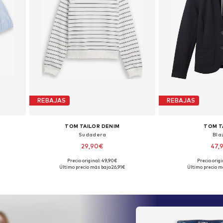
REBAJAS
REBAJAS
TOM TAILOR DENIM
TOM T
Sudadera
Bla
29,90€
47,
Precio original: 49,90€
Precio origi
L, XXL
Tallas disponibles: XS, M, L, XL, XXL
Tallas disponibles:
Último precio más bajo:
26,91€
Último precio m
Añadir a la cesta
Añadir a