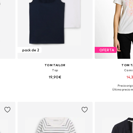
pack de 2
OFERTA
TOM TAILOR
TOM T
Top
Cami
19,90€
14,
Precio origi
 44, 46
Disponible en muchas tallas
Tallas disponibles
Último precio m
Añadir a la cesta
Añadir a