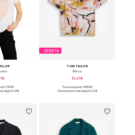
OFERTA
AILOR
TOM TAILOR
seta
Blusa
31€
31,41€
nal: 17,90€
Precio original: 39,90€
: S, M, L, XL, XXL
Tallas disponibles: XS, M, L, XL, XXL
ás bajo:
14,31€
Último precio más bajo:
31,41€
 la cesta
Añadir a la cesta