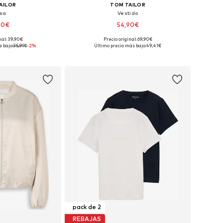
AILOR
TOM TAILOR
usa
Vestido
90€
54,90€
nal: 39,90€
Precio original: 69,90€
es: XS, S, M, L
Tallas disponibles: 38, 40, 42, 46
 bajo:
35,91€
-2%
Último precio más bajo:
49,41€
 la cesta
Añadir a la cesta
pack de 2
REBAJAS