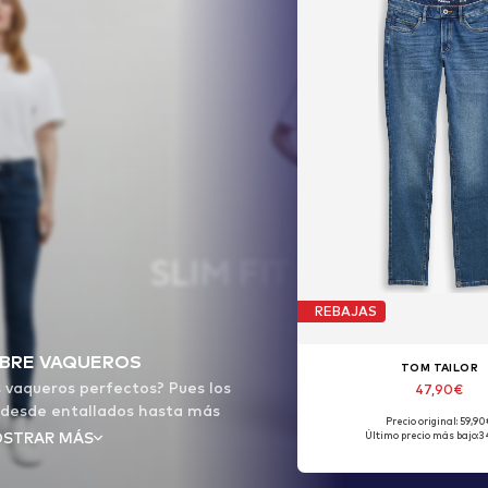
REBAJAS
BRE VAQUEROS
TOM TAILOR
 vaqueros perfectos? Pues los
47,90€
 desde entallados hasta más
Precio original: 59,9
holgados.
STRAR MÁS
Último precio más bajo:
3