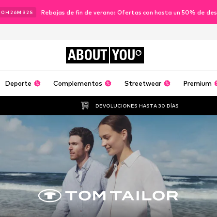
Rebajas de fin de verano: Ofertas con hasta un 50% de de
00
H
26
M
30
S
ABOUT
YOU
Deporte
Complementos
Streetwear
Premium
DEVOLUCIONES HASTA 30 DÍAS