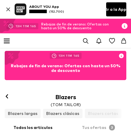
ABOUT YOU App
Ir a la App
(152.700)
Rebajas de fin de verano: Ofertas con
13
H
11
M
13
S
hasta un 50% de descuento
13
H
11
M
13
S
Rebajas de fin de verano: Ofertas con hasta un 50%
de descuento
Blazers
(TOM TAILOR)
Blazers largas
Blazers clásicas
Blazers cortas
Todos los artículos
Tus ofertas
3