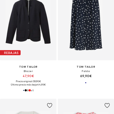
REBAJAS
TOM TAILOR
TOM TAILOR
Blazer
Falda
47,90€
69,90€
Precio original: 59,90€
Último precio más bajo:
44,93€
+
1