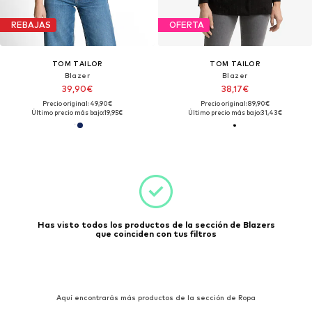
REBAJAS
OFERTA
TOM TAILOR
TOM TAILOR
Blazer
Blazer
39,90€
38,17€
Precio original: 49,90€
Precio original: 89,90€
Último precio más bajo:
19,95€
Último precio más bajo:
31,43€
Has visto todos los productos de la sección de Blazers
que coinciden con tus filtros
Aquí encontrarás más productos de la sección de Ropa