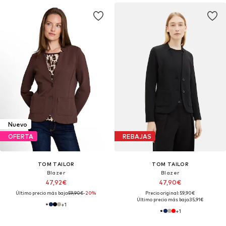
Nuevo
OFERTA
REBAJAS
TOM TAILOR
TOM TAILOR
Blazer
Blazer
47,92€
47,90€
Último precio más bajo:
59,90€
-20%
Precio original: 59,90€
Último precio más bajo:
35,91€
+
1
+
1