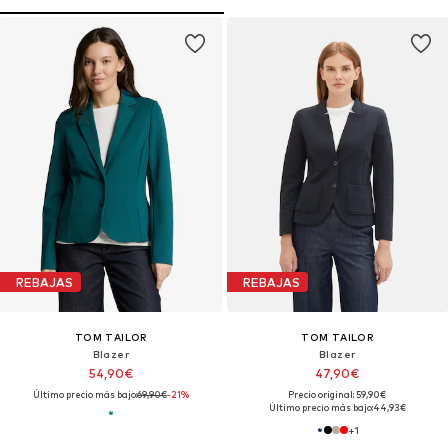
REBAJAS
REBAJAS
TOM TAILOR
TOM TAILOR
Blazer
Blazer
54,90€
47,90€
Último precio más bajo:
69,90€
-21%
Precio original: 59,90€
Último precio más bajo:
44,93€
+
1