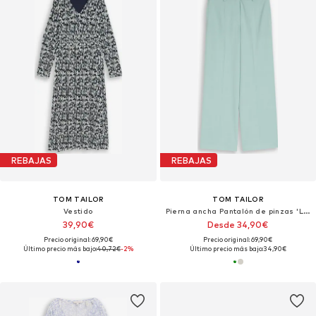
REBAJAS
REBAJAS
TOM TAILOR
TOM TAILOR
Vestido
Pierna ancha Pantalón de pinzas 'Lea'
39,90€
Desde 34,90€
Precio original: 69,90€
Precio original: 69,90€
Último precio más bajo:
40,72€
-2%
Último precio más bajo:
34,90€