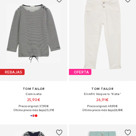
REBAJAS
OFERTA
TOM TAILOR
TOM TAILOR
Camiseta
Slimfit Vaquero 'Kate'
25,90€
26,91€
Precio original: 37,90€
Precio original: 49,90€
Último precio más bajo:
23,31€
Último precio más bajo:
26,18€