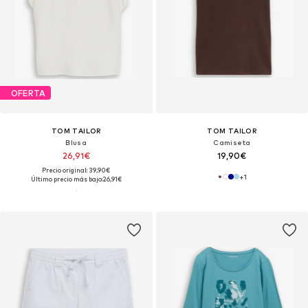
OFERTA
TOM TAILOR
TOM TAILOR
Blusa
Camiseta
26,91€
19,90€
Precio original: 39,90€
+
1
Último precio más bajo:
26,91€