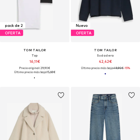
pack de 2
Nuevo
OFERTA
OFERTA
TOM TAILOR
TOM TAILOR
Top
Sudadera
16,11€
42,42€
Precio original: 29,90€
Último precio más bajo:
49,90€
-15%
Último precio más bajo:
15,68€