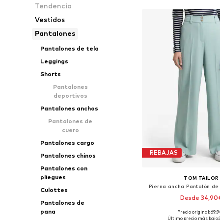
Tendencia
Vestidos
Pantalones
Pantalones de tela
Leggings
Shorts
Pantalones
deportivos
Pantalones anchos
Pantalones de
cuero
Pantalones cargo
REBAJAS
Pantalones chinos
Pantalones con
pliegues
TOM TAILOR
Pierna ancha Pantalón de 
Culottes
Desde 34,90
Pantalones de
pana
Precio original: 69,
Disponible en muchas
Último precio más bajo: