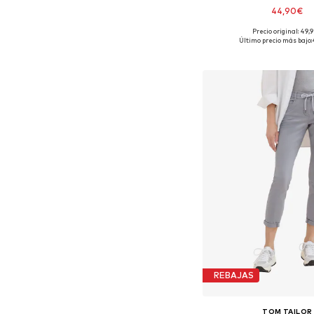
44,90€
Precio original: 49,
Último precio más bajo:
Añadir a la c
REBAJAS
TOM TAILOR