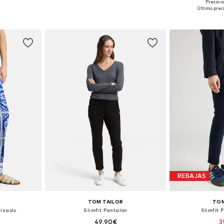
+
1
Precio o
 tallas
Tallas disponibles: 36 x 30, 36 x 32, 38 x 30, 38 x 32, 40 x 32
Disponible 
Último prec
esta
Añadir a la cesta
Añadir
REBAJAS
TOM TAILOR
TOM
lisado
Slimfit Pantalón
Slimfit 
49,90€
3