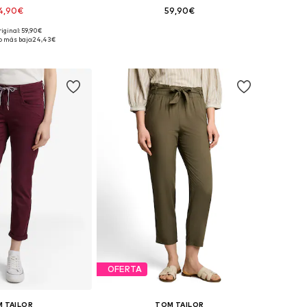
4,90€
59,90€
+
1
riginal: 59,90€
Tallas disponibles: 38 x 32, 40 x 32, 44 x 32, 46 x 32
Tallas disponibles: 36 x 32, 40 x 32, 46 x 32
o más bajo:
24,43€
 a la cesta
Añadir a la cesta
OFERTA
 TAILOR
TOM TAILOR