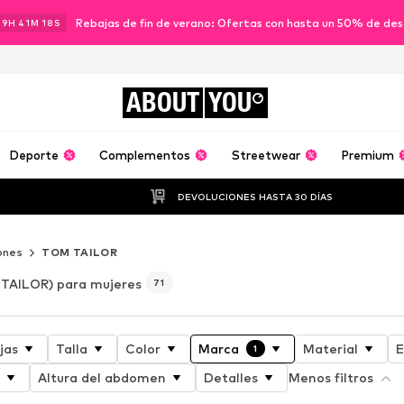
Rebajas de fin de verano: Ofertas con hasta un 50% de de
19
H
41
M
17
S
ABOUT
YOU
Deporte
Complementos
Streetwear
Premium
DEVOLUCIONES HASTA 30 DÍAS
ones
TOM TAILOR
TAILOR) para mujeres
71
jas
Talla
Color
Marca
Material
E
1
Altura del abdomen
Detalles
Menos filtros