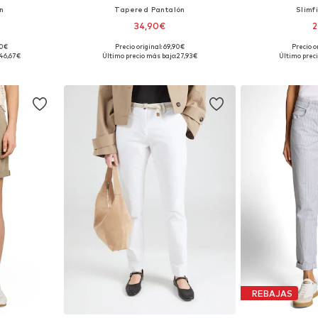
ón
Tapered Pantalón
Slimf
34,90€
2
90€
Precio original: 69,90€
Precio o
 tallas
Tallas disponibles: 36 x 28, 38 x 28, 40 x 28, 42 x 28, 44 x 28, 46 x 28
46,67€
Último precio más bajo:
27,93€
Último preci
esta
Añadir a la cesta
Añadir
REBAJAS