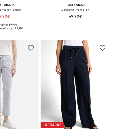
 TAILOR
TOM TAILOR
Pantalón chino
Loosefit Pantalón
7,90€
49,90€
riginal: 59,90€
Tallas disponibles: 46 x 28, 48 x 28, 50 x 28, 54 x 28, 56 x 28
Tallas disponibles: 48, 50, 52, 56
io más bajo:
43,11€
 a la cesta
Añadir a la cesta
REBAJAS