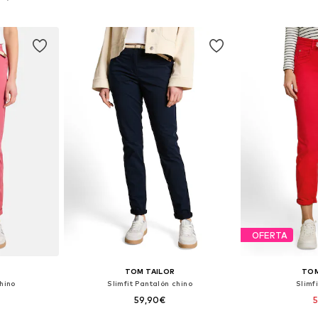
esta
Añadir a la cesta
Añadir
OFERTA
TOM TAILOR
TOM
hino
Slimfit Pantalón chino
Slimf
59,90€
5