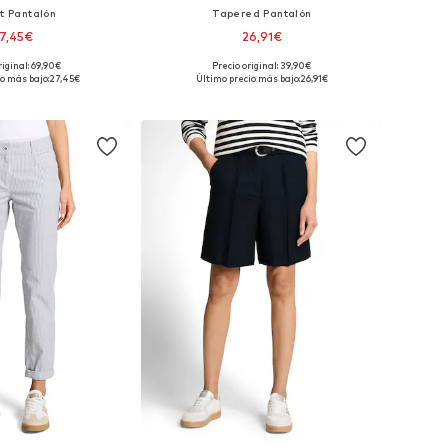
it Pantalón
Tapered Pantalón
7,45€
26,91€
+
9
riginal: 69,90€
Precio original: 39,90€
Tallas disponibles: 36 x 28, 38 x 28, 40 x 28, 42 x 28, 44 x 28, 46 x 28
Tallas disponibles: 36 x 28, 38 x 28, 40 x 28, 42 x 28, 44 x 28
o más bajo:
27,45€
Último precio más bajo:
26,91€
 a la cesta
Añadir a la cesta