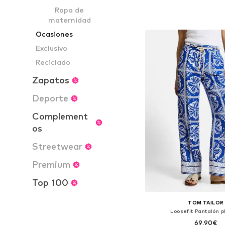
+
1
Disponible en muchas
Ropa de
Añadir a la c
maternidad
Ocasiones
Exclusivo
Reciclado
Zapatos
Deporte
Complement
os
Streetwear
Premium
Top 100
TOM TAILOR
Loosefit Pantalón p
69,90€