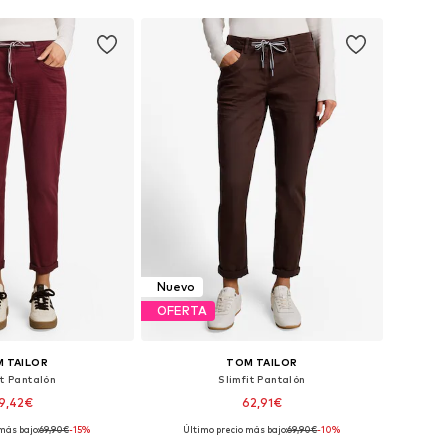
Nuevo
OFERTA
 TAILOR
TOM TAILOR
it Pantalón
Slimfit Pantalón
9,42€
62,91€
más bajo:
+
69,90€
9
-15%
Último precio más bajo:
+
69,90€
9
-10%
en muchas tallas
Disponible en muchas tallas