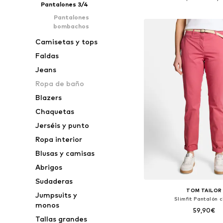
Pantalones 3/4
Añadir a la c
Pantalones
bombachos
Camisetas y tops
Faldas
Jeans
Ropa de baño
Blazers
Chaquetas
Jerséis y punto
Ropa interior
Blusas y camisas
Abrigos
Sudaderas
TOM TAILOR
Jumpsuits y
Slimfit Pantalón c
monos
59,90€
Tallas grandes