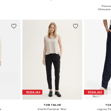
Precio o
 tallas
Tallas disponibles: 36 x 32, 38 x 32, 40 x 32, 42 x 32
Disponible 
Último prec
esta
Añadir a la cesta
Añadir
REBAJAS
REBAJAS
TOM TAILOR
TOM
ón
Slimfit Pantalón 'Mia'
regular P