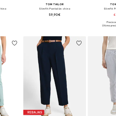
TOM TAILOR
TOM
chino
Slimfit Pantalón chino
Slimfit 
59,90€
4
+
1
Precio o
: 46
Tallas disponibles: 54 x 32, 56 x 30, 56 x 32
Último prec
esta
Añadir a la cesta
Añadir
REBAJAS