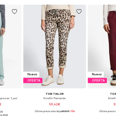
Nuevo
Nuevo
OFERTA
OFERTA
TOM TAILOR
TOM
pinzas 'Lea'
Slimfit Pantalón
Slimf
€
59,42€
5
Último precio más bajo:
+
69,90€
9
-15%
Último precio 
90€
 tallas
Disponible en muchas tallas
Disponible 
34,90€