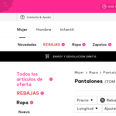
03
D
Contacto & Ayuda
Mujer
Hombre
Infantil
Novedades
REBAJAS
Ropa
Zapatos
ENVÍO* Y DEVOLUCIÓN GRATIS
Mujer
Ropa
Pantal
Todos los
artículos de
Pantalones
(TOM 
oferta
REBAJAS
Precio
Reba
Ropa
Longitud
Ajuste
Nuevo