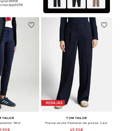
+
9
riginal: 69,90€
en muchas tallas
io más bajo:
53,91€
 a la cesta
REBAJAS
 TAILOR
TOM TAILOR
Pantalón 'Mia'
Pierna ancha Pantalón de pinzas 'Lea'
9,90€
49,90€