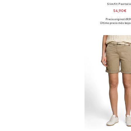
Slimfit Pantal
54,90€
+
9
Precio original: 69,
Disponible en muchas
Último precio más bajo:
Añadir a la c