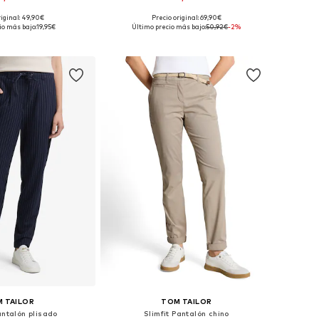
riginal: 49,90€
Precio original: 69,90€
en muchas tallas
Disponible en muchas tallas
io más bajo:
19,95€
Último precio más bajo:
50,92€
-2%
 a la cesta
Añadir a la cesta
 TAILOR
TOM TAILOR
antalón plisado
Slimfit Pantalón chino