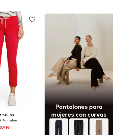
 a la cesta
Añadir a la cesta
Pantalones para
mujeres con curvas
 TAILOR
it Pantalón
3,91€