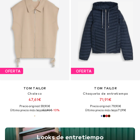
OFERTA
OFERTA
TOM TAILOR
TOM TAILOR
Chaleco
Chaqueta de entretiempo
47,61€
71,91€
Precio original: 59,90€
Precio original: 79,90€
Último precio más bajo:
52,90€
-10%
Último precio más bajo:
71,91€
Looks de entretiempo