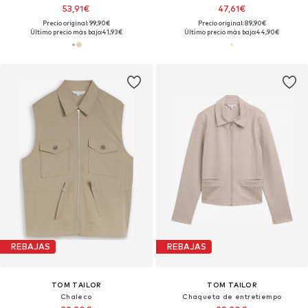
53,91€
47,61€
Precio original: 99,90€
Precio original: 89,90€
Último precio más bajo:
41,93€
Último precio más bajo:
44,90€
REBAJAS
REBAJAS
TOM TAILOR
TOM TAILOR
Chaleco
Chaqueta de entretiempo