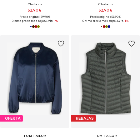
Chaleco
Chaleco
52,90€
52,90€
Precio original: 59,90€
Precio original: 59,90€
Último precio más bajo:
53,91€
-1%
Último precio más bajo:
53,91€
-1%
OFERTA
REBAJAS
TOM TAILOR
TOM TAILOR