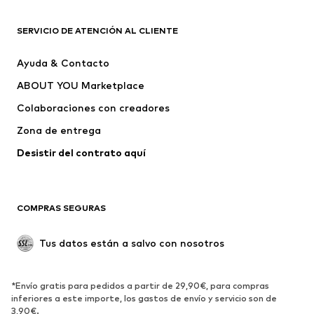
ROPA
SERVICIO DE ATENCIÓN AL CLIENTE
Nuevo
Tendencia
Ayuda & Contacto
Vestidos
Jeans
ABOUT YOU Marketplace
Camisetas y tops
Pantalones
Colaboraciones con creadores
Chaquetas
Jerséis y punto
Zona de entrega
Ropa interior
Blusas y camisas
Abrigos
Faldas
Desistir del contrato aquí 
Ropa de baño
Sudaderas
Blazers
Jumpsuits y monos
COMPRAS SEGURAS
Tallas grandes
Ropa de maternidad
Ocasiones
Exclusivo
Tus datos están a salvo con nosotros
Reciclado
ZAPATOS
*Envío gratis para pedidos a partir de 29,90€, para compras
inferiores a este importe, los gastos de envío y servicio son de
3,90€.
Nuevo
Tendencia