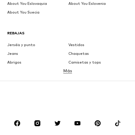
About You Eslovaquia
About You Eslovenia
About You Suecia
REBAJAS
Jerséis y punto
Vestidos
Jeans
Chaquetas
Abrigos
Camisetas y tops
Más
Pantalones
Ropa interior
Faldas
Blusas y camisas
Sudaderas y sudaderas con
Blazers
capucha
Ropa de baño
Jumpsuits y monos
Tallas grandes
Ropa de maternidad
Zapatos
Deporte
Complementos
Premium