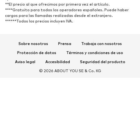
**El precio al que ofrecimos por primera vez el artículo.
Zapatillas de deporte
Botines
****Gratuito para todos los operadores españoles. Puede haber
cargos para las llamadas realizadas desde el extranjero.
Zapatos de tacón y plataforma
Botas
******Todos los precios incluyen IVA.
Sandalias
Zapatos bajos
Zapatos deportivos
Bailarinas
Sobre nosotros
Prensa
Trabaja con nosotros
Mules
Zapatillas de casa
Protección de datos
Términos y condiciones de uso
Exclusivo
Aviso legal
Accesibilidad
Seguridad del producto
DEPORTE
© 2026 ABOUT YOU SE & Co. KG
Ropa deportiva
Disciplinas deportivas
Zapatos deportivos
Mochilas deportivas y bolsos
Complementos deportivos
COMPLEMENTOS
Nuevo
Bolsos y mochilas
Joyería
Chales y pañuelos