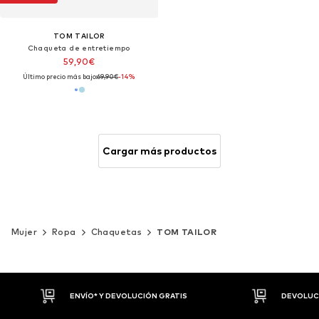
TOM TAILOR
Chaqueta de entretiempo
59,90€
Último precio más bajo:
69,90€
-14%
Cargar más productos
Mujer
Ropa
Chaquetas
TOM TAILOR
DEVOLUCIONES HASTA 30 DÍAS
P