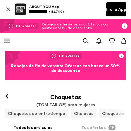
ABOUT YOU App
Ir a la App
(152.700)
Rebajas de fin de verano: Ofertas con
11
H
40
M
11
S
hasta un 50% de descuento
11
H
40
M
11
S
Rebajas de fin de verano: Ofertas con hasta un 50%
de descuento
Chaquetas
(TOM TAILOR) para mujeres
Chaquetas de entretiempo
Chalecos
Chaquetas de
Todos los artículos
Tus ofertas
19