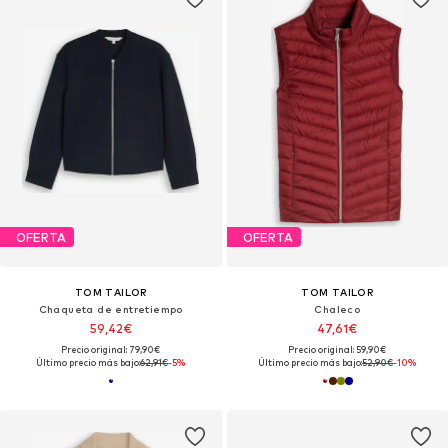
OFERTA
OFERTA
TOM TAILOR
TOM TAILOR
Chaqueta de entretiempo
Chaleco
59,42€
47,61€
Precio original: 79,90€
Precio original: 59,90€
Último precio más bajo:
62,91€
-5%
Último precio más bajo:
52,90€
-10%