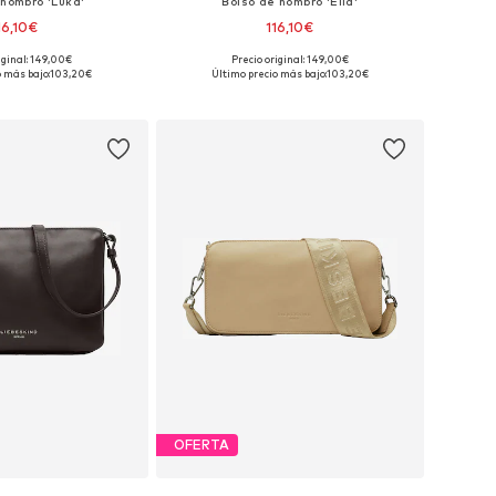
 hombro 'Luka'
Bolso de hombro 'Ella'
16,10€
116,10€
iginal: 149,00€
Precio original: 149,00€
onibles: One Size
Tallas disponibles: One Size
o más bajo:
103,20€
Último precio más bajo:
103,20€
 a la cesta
Añadir a la cesta
OFERTA