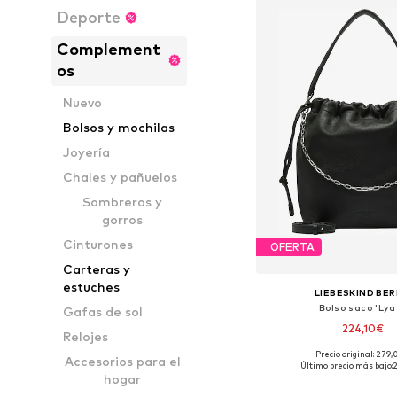
Deporte
Complement
os
Nuevo
Bolsos y mochilas
Joyería
Chales y pañuelos
Sombreros y
gorros
Cinturones
OFERTA
Carteras y
estuches
LIEBESKIND BER
Bolso saco 'Lya 
Gafas de sol
224,10€
Relojes
Precio original: 279
Accesorios para el
Tallas disponibles: O
Último precio más bajo:
hogar
Añadir a la c