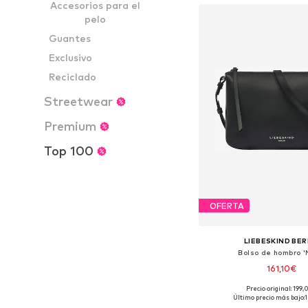
Accesorios para el
pelo
Guantes
Exclusivo
Reciclado
Streetwear
Premium
Top 100
OFERTA
LIEBESKIND BER
Bolso de hombro '
161,10€
Precio original: 199
Tallas disponibles: O
Último precio más bajo: