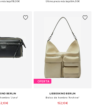
o más bajo:
118,30€
Último precio más bajo:
164,00€
 a la cesta
Añadir a la cesta
OFERTA
KIND BERLIN
LIEBESKIND BERLIN
 hombro 'Juno'
Bolso de hombro 'Archive'
52,10€
152,10€