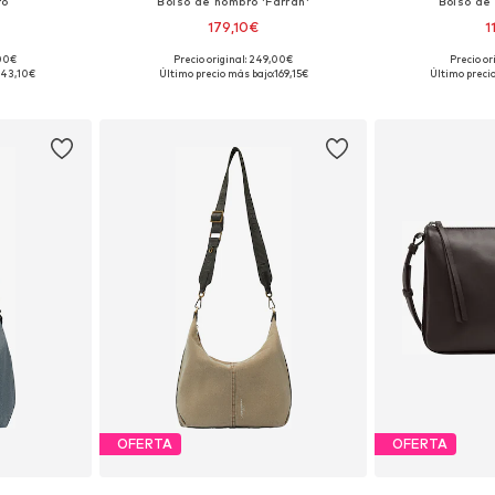
ro
Bolso de hombro 'Farrah'
Bolso de
179,10€
1
,00€
Precio original: 249,00€
Precio or
ne Size
Tallas disponibles: One Size
Tallas disp
143,10€
Último precio más bajo:
169,15€
Último preci
esta
Añadir a la cesta
Añadir
OFERTA
OFERTA