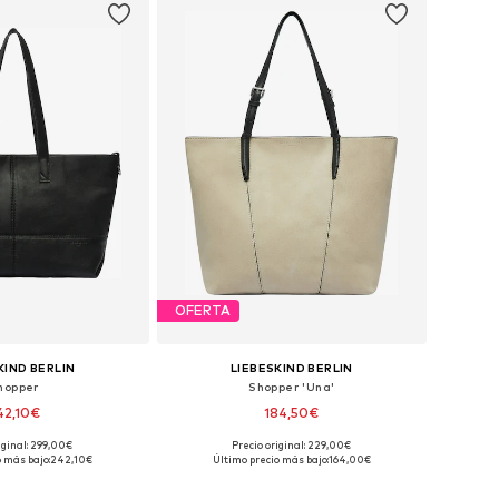
OFERTA
KIND BERLIN
LIEBESKIND BERLIN
hopper
Shopper 'Una'
42,10€
184,50€
iginal: 299,00€
Precio original: 229,00€
onibles: One Size
Tallas disponibles: One Size
o más bajo:
242,10€
Último precio más bajo:
164,00€
 a la cesta
Añadir a la cesta