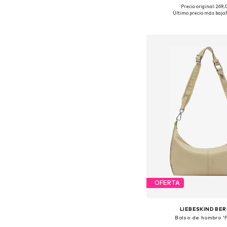
Precio original: 269
Tallas disponibles: O
Último precio más bajo:
Añadir a la c
OFERTA
LIEBESKIND BER
Bolso de hombro 'P