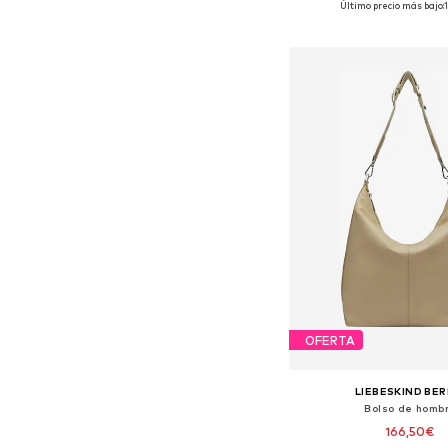
Último precio más bajo:
Añadir a la c
OFERTA
LIEBESKIND BER
Bolso de homb
166,50€