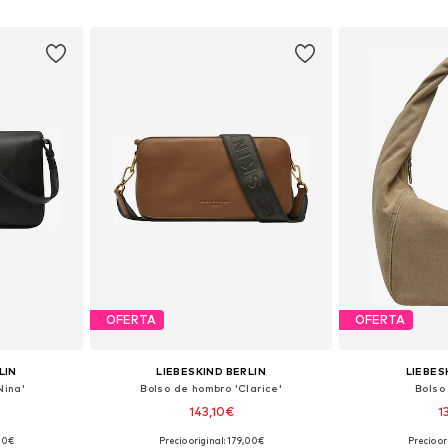
esta
Añadir a la cesta
Añadir
OFERTA
OFERTA
LIN
LIEBESKIND BERLIN
LIEBES
Nina'
Bolso de hombro 'Clarice'
Bolso
143,10€
1
+
1
,00€
Precio original: 179,00€
Precio or
ne Size
Tallas disponibles: One Size
Tallas disp