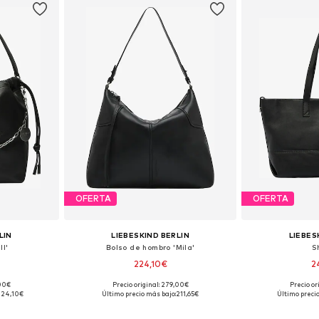
OFERTA
OFERTA
LIN
LIEBESKIND BERLIN
LIEBES
II'
Bolso de hombro 'Mila'
S
224,10€
2
,00€
Precio original: 279,00€
Precio or
ne Size
Tallas disponibles: One Size
Tallas disp
224,10€
Último precio más bajo:
211,65€
Último preci
esta
Añadir a la cesta
Añadir