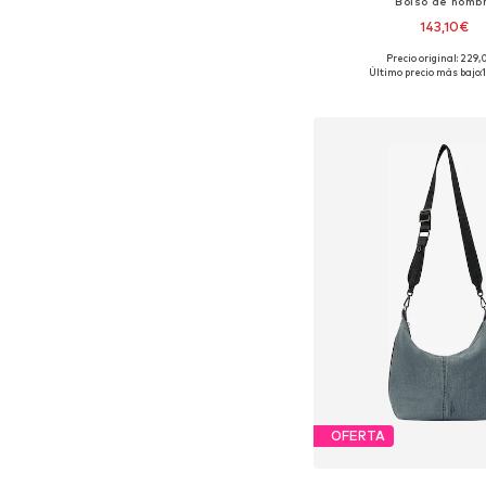
Bolso de homb
143,10€
Precio original: 229
Tallas disponibles: O
Último precio más bajo:
Añadir a la c
OFERTA