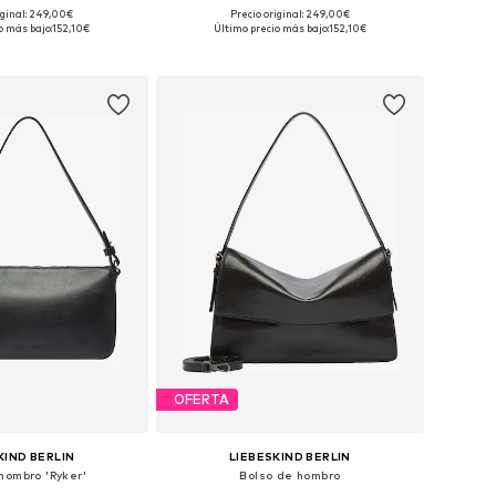
iginal: 249,00€
Precio original: 249,00€
onibles: One Size
Tallas disponibles: One Size
o más bajo:
152,10€
Último precio más bajo:
152,10€
 a la cesta
Añadir a la cesta
OFERTA
KIND BERLIN
LIEBESKIND BERLIN
hombro 'Ryker'
Bolso de hombro