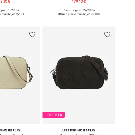
25,10€
179,10€
iginal: 159,00€
Precio original: 249,00€
onibles: One Size
Tallas disponibles: One Size
o más bajo:
125,10€
Último precio más bajo:
153,30€
 a la cesta
Añadir a la cesta
OFERTA
KIND BERLIN
LIEBESKIND BERLIN