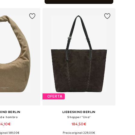
 a la cesta
OFERTA
KIND BERLIN
LIEBESKIND BERLIN
 de hombro
Shopper 'Una'
34,10€
184,50€
iginal: 169,00€
Precio original: 229,00€
onibles: One Size
Tallas disponibles: One Size