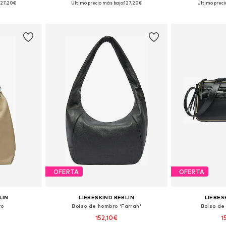
127,20€
Último precio más bajo:
127,20€
Último preci
esta
Añadir a la cesta
Añadir
OFERTA
OFERTA
LIN
LIEBESKIND BERLIN
LIEBES
ro
Bolso de hombro 'Farrah'
Bolso de
152,10€
1