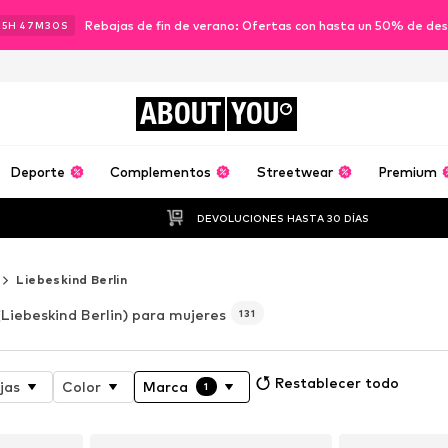
Rebajas de fin de verano: Ofertas con hasta un 50% de de
15
H
47
M
28
S
ABOUT
YOU
Deporte
Complementos
Streetwear
Premium
DEVOLUCIONES HASTA 30 DÍAS
Liebeskind Berlin
(Liebeskind Berlin) para mujeres
131
Restablecer todo
jas
Color
Marca
1