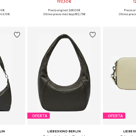
193,50€
1
,00€
Precio original: 269,00€
Precio or
ne Size
Tallas disponibles: One Size
Tallas disp
143,10€
Último precio más bajo:
182,75€
Último preci
esta
Añadir a la cesta
Añadir
OFERTA
OFERTA
LIN
LIEBESKIND BERLIN
LIEBES