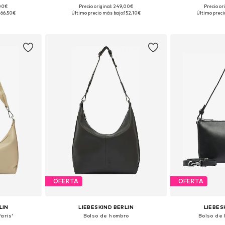
,00€
Precio original: 249,00€
Precio or
ne Size
Tallas disponibles: One Size
Tallas disp
166,50€
Último precio más bajo:
152,10€
Último preci
esta
Añadir a la cesta
Añadir
OFERTA
OFERTA
LIN
LIEBESKIND BERLIN
LIEBES
aris'
Bolso de hombro
Bolso de 