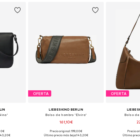
OFERTA
OFERTA
LIN
LIEBESKIND BERLIN
LIEBES
Nina'
Bolso de hombro 'Elvira'
Bolso de
161,10€
2
,00€
Precio original: 199,00€
Precio or
ne Size
Tallas disponibles: One Size
Tallas disp
143,20€
Último precio más bajo:
143,20€
Último preci