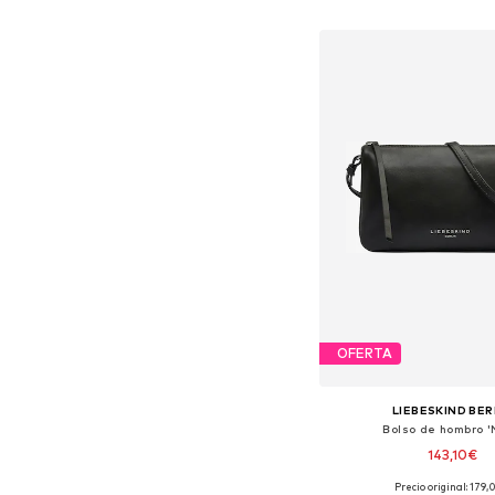
Añadir a la c
OFERTA
LIEBESKIND BER
Bolso de hombro '
143,10€
Precio original: 179
Tallas disponibles: O