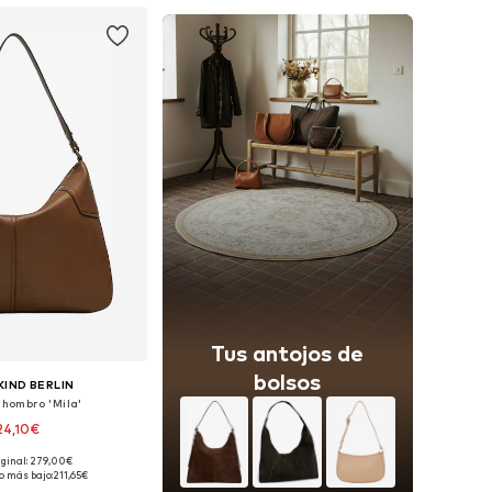
Tus antojos de
bolsos
KIND BERLIN
 hombro 'Mila'
24,10€
iginal: 279,00€
onibles: One Size
o más bajo:
211,65€