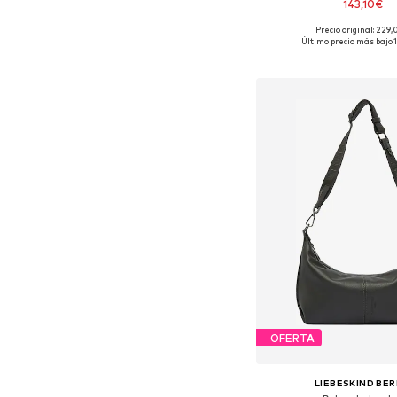
143,10€
Precio original: 229
Tallas disponibles: O
Último precio más bajo:
Añadir a la c
OFERTA
LIEBESKIND BER