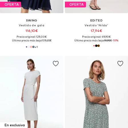
OFERTA
OFERTA
SWING
EDITED
Vestido de gala
Vestido 'Nilda'
116,10€
17,94€
Precio original: 129,00€
Precio original: 49,90€
Último precio más bajo:
109,65€
Último precio más bajo:
19,95€
-10%
+
1
En exclusiva