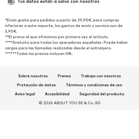
Tus datos están a salvo con nosotros
Reciclado
ZAPATOS
*Envío gratis para pedidos a partir de 29,90€, para compras
inferiores a este importe, los gastos de envío y servicio son de
3,90€.
Nuevo
Tendencia
**El precio al que ofrecimos por primera vez el artículo.
Zapatillas de deporte
Botines
****Gratuito para todos los operadores españoles. Puede haber
cargos para las llamadas realizadas desde el extranjero.
Zapatos de tacón y plataforma
Botas
******Todos los precios incluyen IVA.
Sandalias
Zapatos bajos
Zapatos deportivos
Bailarinas
Sobre nosotros
Prensa
Trabaja con nosotros
Mules
Zapatillas de casa
Protección de datos
Términos y condiciones de uso
Exclusivo
Aviso legal
Accesibilidad
Seguridad del producto
DEPORTE
© 2026 ABOUT YOU SE & Co. KG
Ropa deportiva
Disciplinas deportivas
Zapatos deportivos
Mochilas deportivas y bolsos
Complementos deportivos