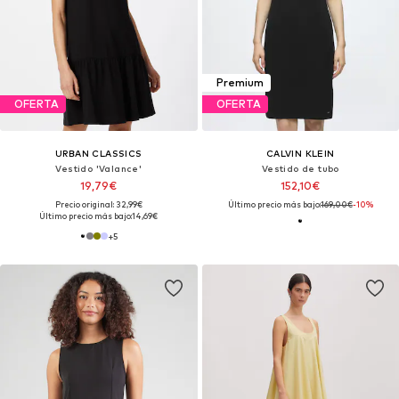
Premium
OFERTA
OFERTA
URBAN CLASSICS
CALVIN KLEIN
Vestido 'Valance'
Vestido de tubo
19,79€
152,10€
Precio original: 32,99€
Último precio más bajo:
169,00€
-10%
Último precio más bajo:
14,69€
+
5