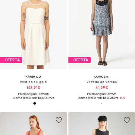
OFERTA
OFERTA
KRAIMOD
KOROSHI
Vestido de gala
Vestido de verano
143,91€
41,99€
Precio original: 159,90€
Precio original: 69,99€
Último precio más bajo:
127,92€
Último precio más bajo:
48,99€
-14%