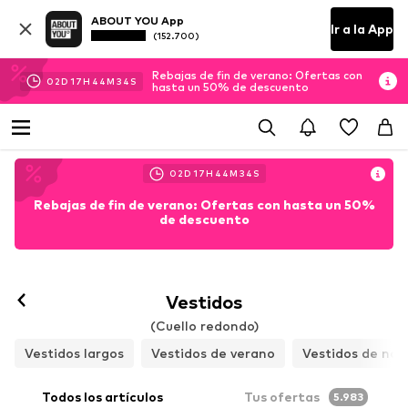
ABOUT YOU App
Ir a la App
(152.700)
Rebajas de fin de verano: Ofertas con
02
D
17
H
44
M
32
S
hasta un 50% de descuento
02
D
17
H
44
M
32
S
Rebajas de fin de verano: Ofertas con hasta un 50%
de descuento
Vestidos
(Cuello redondo)
Vestidos largos
Vestidos de verano
Vestidos de noc
Todos los artículos
Tus ofertas
5.983