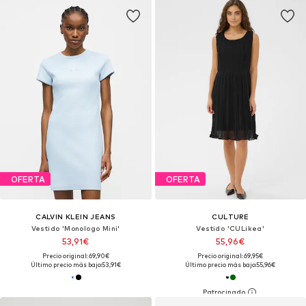
OFERTA
OFERTA
CALVIN KLEIN JEANS
CULTURE
Vestido 'Monologo Mini'
Vestido 'CULikea'
53,91€
55,96€
Precio original: 69,90€
Precio original: 69,95€
Último precio más bajo:
53,91€
Último precio más bajo:
55,96€