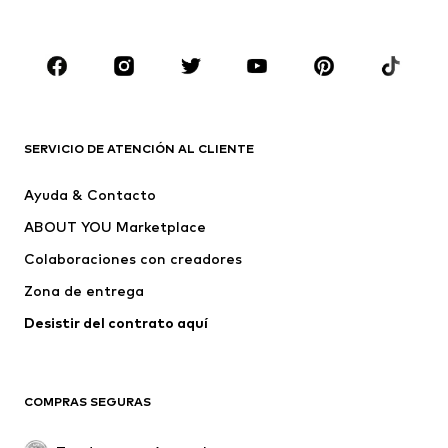
Ropa de baño
Jumpsuits y monos
Tallas grandes
Ropa de maternidad
Zapatos
Deporte
Complementos
Premium
ROPA
SERVICIO DE ATENCIÓN AL CLIENTE
Nuevo
Tendencia
Ayuda & Contacto
Vestidos
Jeans
ABOUT YOU Marketplace
Camisetas y tops
Pantalones
Colaboraciones con creadores
Chaquetas
Jerséis y punto
Zona de entrega
Ropa interior
Blusas y camisas
Abrigos
Faldas
Desistir del contrato aquí 
Ropa de baño
Sudaderas
Blazers
Jumpsuits y monos
COMPRAS SEGURAS
Tallas grandes
Ropa de maternidad
Ocasiones
Exclusivo