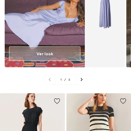
Ver look
1
/
3