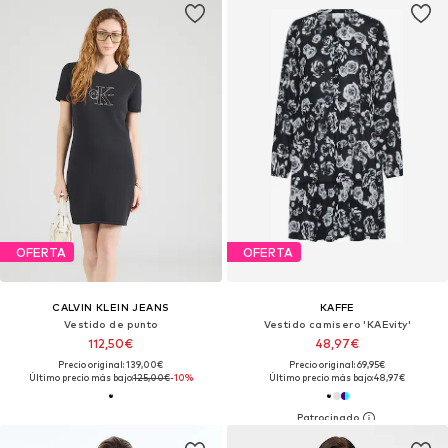
OFERTA
OFERTA
CALVIN KLEIN JEANS
KAFFE
Vestido de punto
Vestido camisero 'KAEvity'
112,50€
48,97€
Precio original: 139,00€
Precio original: 69,95€
Último precio más bajo:
125,00€
-10%
Último precio más bajo:
48,97€