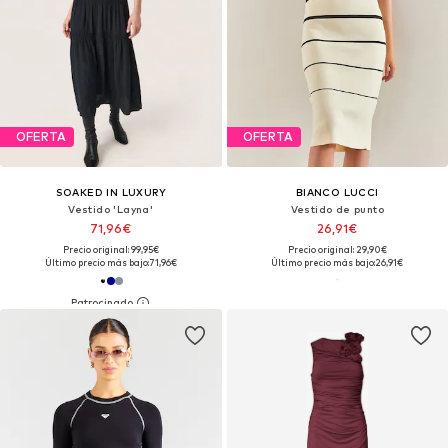
OFERTA
OFERTA
SOAKED IN LUXURY
BIANCO LUCCI
Vestido 'Layna'
Vestido de punto
71,96€
26,91€
Precio original: 99,95€
Precio original: 29,90€
Último precio más bajo:
71,96€
Último precio más bajo:
26,91€