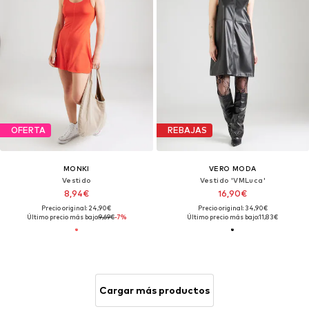
OFERTA
REBAJAS
MONKI
VERO MODA
Vestido
Vestido 'VMLuca'
8,94€
16,90€
Precio original: 24,90€
Precio original: 34,90€
Último precio más bajo:
9,69€
-7%
Último precio más bajo:
11,83€
Cargar más productos