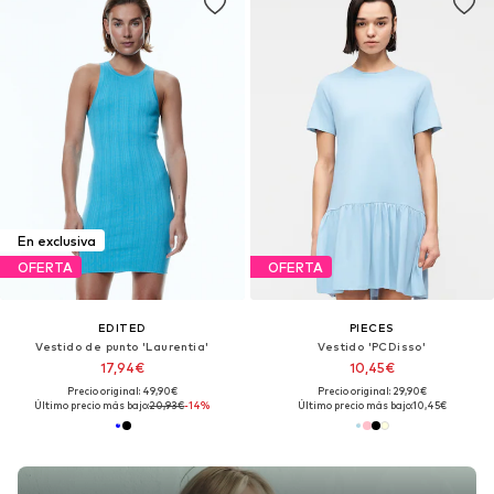
En exclusiva
OFERTA
OFERTA
EDITED
PIECES
Vestido de punto 'Laurentia'
Vestido 'PCDisso'
17,94€
10,45€
Precio original: 49,90€
Precio original: 29,90€
Último precio más bajo:
20,93€
-14%
Último precio más bajo:
10,45€