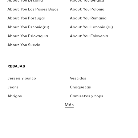
About You Letonia
About You Bélgica
About You Los Países Bajos
About You Polonia
About You Portugal
About You Rumania
About You Estonia(ru)
About You Letonia (ru)
About You Eslovaquia
About You Eslovenia
About You Suecia
REBAJAS
Jerséis y punto
Vestidos
Jeans
Chaquetas
Abrigos
Camisetas y tops
Más
Pantalones
Ropa interior
Faldas
Blusas y camisas
Sudaderas y sudaderas con
Blazers
capucha