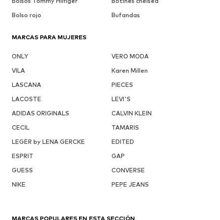
Bolsos Tommy Hilfiger
Botines chelsea
Bolso rojo
Bufandas
MARCAS PARA MUJERES
ONLY
VERO MODA
VILA
Karen Millen
LASCANA
PIECES
LACOSTE
LEVI'S
ADIDAS ORIGINALS
CALVIN KLEIN
CECIL
TAMARIS
LEGER by LENA GERCKE
EDITED
ESPRIT
GAP
GUESS
CONVERSE
NIKE
PEPE JEANS
MARCAS POPULARES EN ESTA SECCIÓN