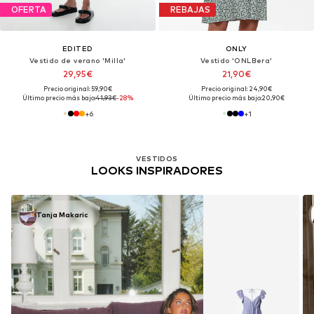
OFERTA
REBAJAS
EDITED
ONLY
Vestido de verano 'Milla'
Vestido 'ONLBera'
29,95€
21,90€
Precio original: 59,90€
Precio original: 24,90€
Último precio más bajo:
41,93€
-28%
Último precio más bajo:
20,90€
+
6
+
1
VESTIDOS
LOOKS INSPIRADORES
Tanja Makaric