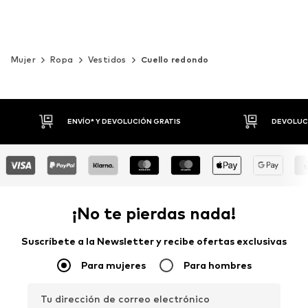
Mujer
Ropa
Vestidos
Cuello redondo
DEVOLUCIONES HASTA 30 DÍAS
P
¡No te pierdas nada!
Suscríbete a la Newsletter y recibe ofertas exclusivas
Para mujeres
Para hombres
Tu dirección de correo electrónico