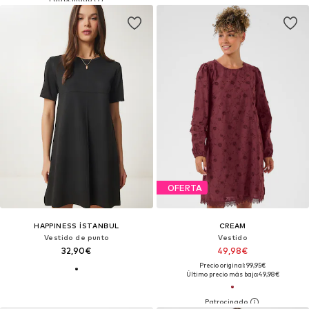
OFERTA
HAPPINESS İSTANBUL
CREAM
Vestido de punto
Vestido
32,90€
49,98€
Precio original: 99,95€
Último precio más bajo:
49,98€