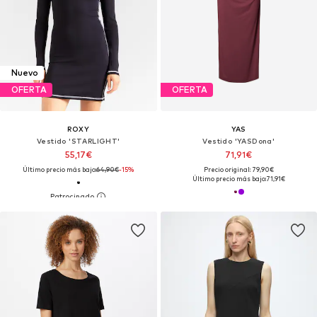
Nuevo
OFERTA
OFERTA
ROXY
YAS
Vestido 'STARLIGHT'
Vestido 'YASDona'
55,17€
71,91€
Último precio más bajo:
64,90€
-15%
Precio original: 79,90€
Último precio más bajo:
71,91€