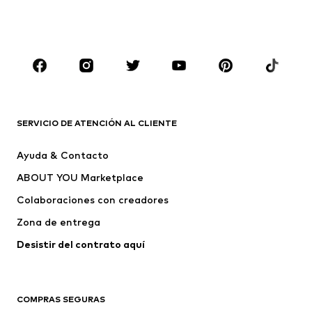
capucha
Ropa de baño
Jumpsuits y monos
Tallas grandes
Ropa de maternidad
Zapatos
Deporte
Complementos
Premium
ROPA
SERVICIO DE ATENCIÓN AL CLIENTE
Nuevo
Tendencia
Ayuda & Contacto
Vestidos
Jeans
ABOUT YOU Marketplace
Camisetas y tops
Pantalones
Colaboraciones con creadores
Chaquetas
Jerséis y punto
Zona de entrega
Ropa interior
Blusas y camisas
Abrigos
Faldas
Desistir del contrato aquí 
Ropa de baño
Sudaderas
Blazers
Jumpsuits y monos
COMPRAS SEGURAS
Tallas grandes
Ropa de maternidad