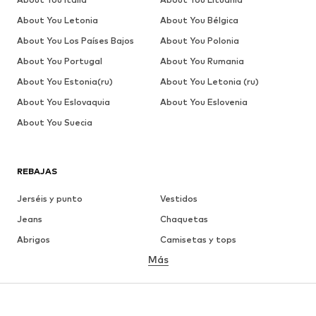
About You Letonia
About You Bélgica
About You Los Países Bajos
About You Polonia
About You Portugal
About You Rumania
About You Estonia(ru)
About You Letonia (ru)
About You Eslovaquia
About You Eslovenia
About You Suecia
REBAJAS
Jerséis y punto
Vestidos
Jeans
Chaquetas
Abrigos
Camisetas y tops
Más
Pantalones
Ropa interior
Faldas
Blusas y camisas
Sudaderas y sudaderas con
Blazers