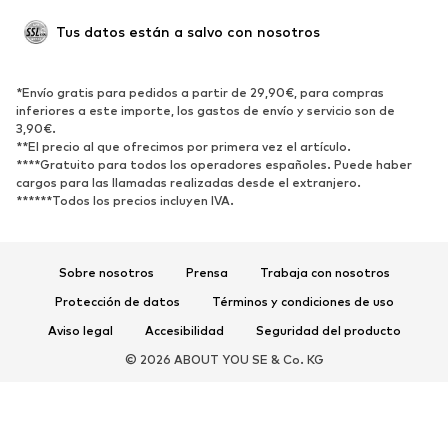
Ocasiones
Exclusivo
Tus datos están a salvo con nosotros
Reciclado
ZAPATOS
*Envío gratis para pedidos a partir de 29,90€, para compras
inferiores a este importe, los gastos de envío y servicio son de
3,90€.
Nuevo
Tendencia
**El precio al que ofrecimos por primera vez el artículo.
Zapatillas de deporte
Botines
****Gratuito para todos los operadores españoles. Puede haber
cargos para las llamadas realizadas desde el extranjero.
Zapatos de tacón y plataforma
Botas
******Todos los precios incluyen IVA.
Sandalias
Zapatos bajos
Zapatos deportivos
Bailarinas
Sobre nosotros
Prensa
Trabaja con nosotros
Mules
Zapatillas de casa
Protección de datos
Términos y condiciones de uso
Exclusivo
Aviso legal
Accesibilidad
Seguridad del producto
DEPORTE
© 2026 ABOUT YOU SE & Co. KG
Ropa deportiva
Disciplinas deportivas
Zapatos deportivos
Mochilas deportivas y bolsos
Complementos deportivos