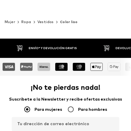
Mujer
Ropa
Vestidos
Color liso
DEVOLUCIONES HASTA 30 DÍAS
P
¡No te pierdas nada!
Suscríbete a la Newsletter y recibe ofertas exclusivas
Para mujeres
Para hombres
Tu dirección de correo electrónico