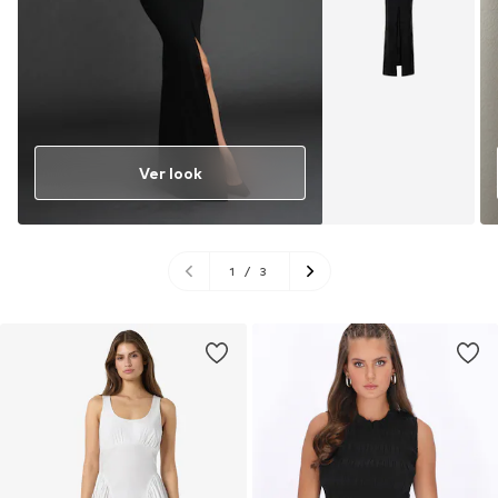
Ver look
1
/
3