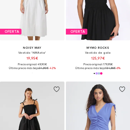
OFERTA
OFERTA
NOISY MAY
MYMO ROCKS
Vestido 'NMAsta'
Vestido de gala
19,95€
125,97€
Precio original: 49,90€
Precio original: 179,95€
Último precio más bajo:
34,90€
-42%
Último precio más bajo:
134,96€
-6%