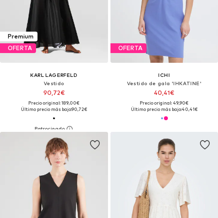
Premium
OFERTA
OFERTA
KARL LAGERFELD
ICHI
Vestido
Vestido de gala 'IHKATINE'
90,72€
40,41€
Precio original: 189,00€
Precio original: 49,90€
Último precio más bajo:
90,72€
Último precio más bajo:
40,41€