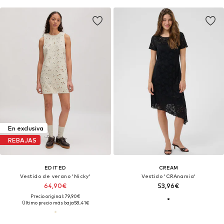
En exclusiva
REBAJAS
EDITED
CREAM
Vestido de verano 'Nicky'
Vestido 'CRAnamia'
64,90€
53,96€
Precio original: 79,90€
Último precio más bajo:
58,41€