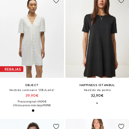
REBAJAS
OBJECT
HAPPINESS İSTANBUL
Vestido camisero 'OBJLaila'
Vestido de punto
39,90€
32,90€
Precio original: 49,90€
Último precio más bajo:
19,95€