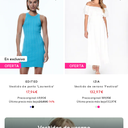
En exclusiva
OFERTA
OFERTA
EDITED
IZIA
Vestido de punto 'Laurentia'
Vestido de verano 'Festival'
17,94€
132,97€
Precio original: 49,90€
Precio original: 189,95€
Último precio más bajo:
20,93€
-14%
Último precio más bajo:
132,97€
Vestidos de verano