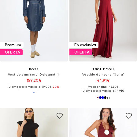
Premium
En exclusiva
OFERTA
OFERTA
BOSS
ABOUT YOU
Vestido camisero 'Delegant_1'
Vestido de noche 'Nuria'
159,20€
44,91€
Último precio más bajo:
199,00€
-20%
Precio original: 49,90€
Último precio más bajo:
44,91€
+
1