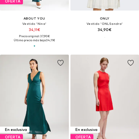
OFERTA
ABOUT YOU
ONLY
Vestido 'Nina'
Vestido 'ONLSandra'
34,11€
34,90€
Precio original: 37,90€
Último precio más bajo:
34,11€
En exclusiva
En exclusiva
OFERTA
OFERTA