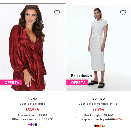
En exclusiva
OFERTA
OFERTA
FAINA
EDITED
Vestido de gala
Vestido de verano 'Milla'
132,97€
29,95€
Precio original: 189,95€
Precio original: 59,90€
Último precio más bajo:
132,97€
Último precio más bajo:
41,93€
-28%
+
6