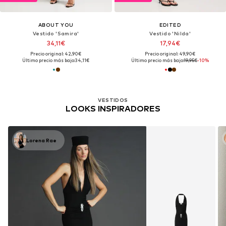
ABOUT YOU
EDITED
Vestido 'Samira'
Vestido 'Nilda'
34,11€
17,94€
Precio original: 42,90€
Precio original: 49,90€
Último precio más bajo:
34,11€
Último precio más bajo:
19,95€
-10%
VESTIDOS
LOOKS INSPIRADORES
Lorena Rae