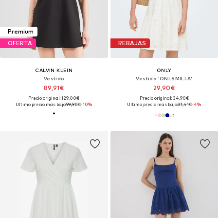
Premium
OFERTA
REBAJAS
CALVIN KLEIN
ONLY
Vestido
Vestido 'ONLSMILLA'
89,91€
29,90€
Precio original: 129,00€
Precio original: 34,90€
Último precio más bajo:
99,90€
-10%
Último precio más bajo:
31,41€
-4%
+
1