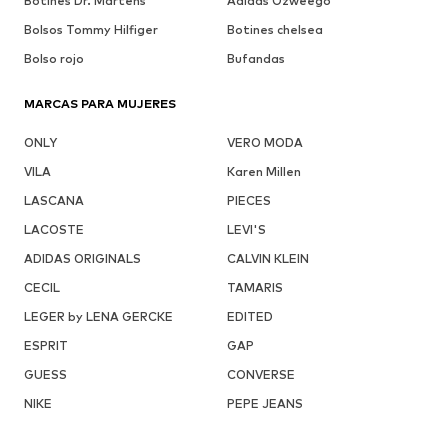
Botines Dr. Martens
Adidas Ozweego
Bolsos Tommy Hilfiger
Botines chelsea
Bolso rojo
Bufandas
MARCAS PARA MUJERES
ONLY
VERO MODA
VILA
Karen Millen
LASCANA
PIECES
LACOSTE
LEVI'S
ADIDAS ORIGINALS
CALVIN KLEIN
CECIL
TAMARIS
LEGER by LENA GERCKE
EDITED
ESPRIT
GAP
GUESS
CONVERSE
NIKE
PEPE JEANS