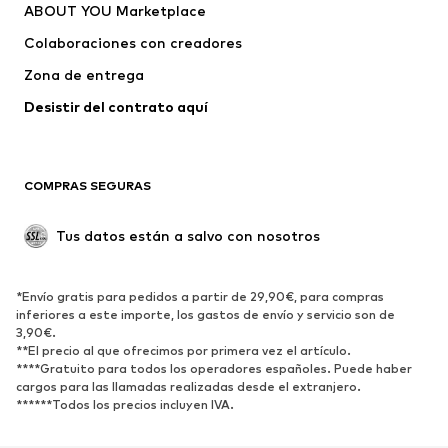
ABOUT YOU Marketplace
Camisetas y tops
Pantalones
Colaboraciones con creadores
Chaquetas
Jerséis y punto
Zona de entrega
Ropa interior
Blusas y camisas
Abrigos
Faldas
Desistir del contrato aquí 
Ropa de baño
Sudaderas
Blazers
Jumpsuits y monos
COMPRAS SEGURAS
Tallas grandes
Ropa de maternidad
Ocasiones
Exclusivo
Tus datos están a salvo con nosotros
Reciclado
ZAPATOS
*Envío gratis para pedidos a partir de 29,90€, para compras
inferiores a este importe, los gastos de envío y servicio son de
3,90€.
Nuevo
Tendencia
**El precio al que ofrecimos por primera vez el artículo.
Zapatillas de deporte
Botines
****Gratuito para todos los operadores españoles. Puede haber
cargos para las llamadas realizadas desde el extranjero.
Zapatos de tacón y plataforma
Botas
******Todos los precios incluyen IVA.
Sandalias
Zapatos bajos