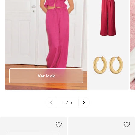
Ver look
1
/
3