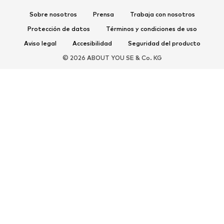
Zapatos deportivos
Bailarinas
Sobre nosotros
Prensa
Trabaja con nosotros
Mules
Zapatillas de casa
Protección de datos
Términos y condiciones de uso
Exclusivo
Aviso legal
Accesibilidad
Seguridad del producto
DEPORTE
© 2026 ABOUT YOU SE & Co. KG
Ropa deportiva
Disciplinas deportivas
Zapatos deportivos
Mochilas deportivas y bolsos
Complementos deportivos
COMPLEMENTOS
Nuevo
Bolsos y mochilas
Joyería
Chales y pañuelos
Sombreros y gorros
Cinturones
Carteras y estuches
Gafas de sol
Relojes
Accesorios para el hogar
Accesorios para el pelo
Guantes