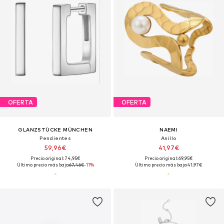
OFERTA
OFERTA
GLANZSTÜCKE MÜNCHEN
NAEMI
Pendientes
Anillo
59,96€
41,97€
Precio original: 74,95€
Precio original: 69,95€
Último precio más bajo:
67,46€
-11%
Último precio más bajo:
41,97€