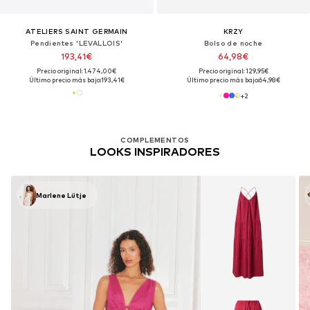
ATELIERS SAINT GERMAIN
KRZY
Pendientes 'LEVALLOIS'
Bolso de noche
193,41€
64,98€
Precio original: 1.474,00€
Precio original: 129,95€
Último precio más bajo:
193,41€
Último precio más bajo:
64,98€
+
2
COMPLEMENTOS
LOOKS INSPIRADORES
Marlene Lütje