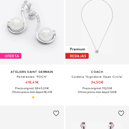
Premium
OFERTA
REBAJAS
ATELIERS SAINT GERMAIN
COACH
Pendientes 'FOCH'
Cadena 'Signature Open Circle'
418,41€
34,50€
Precio original: 3.840,00€
Precio original: 115,00€
Último precio más bajo:
418,41€
Último precio más bajo:
27,60€