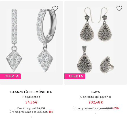
OFERTA
OFERTA
GLANZSTÜCKE MÜNCHEN
GAYA
Pendientes
Conjunto de joyería
34,36€
202,48€
Precio original: 74,95€
Último precio más bajo:
449,95€
-55%
Último precio más bajo:
38,66€
-11%