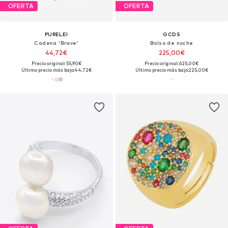
OFERTA
OFERTA
PURELEI
GCDS
Cadena 'Brave'
Bolso de noche
44,72€
225,00€
Precio original: 55,90€
Precio original: 625,00€
Último precio más bajo:
44,72€
Último precio más bajo:
225,00€