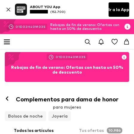
ABOUT YOU App
Ir a la App
(152.700)
Rebajas de fin de verano: Ofertas con
01
D
02
H
40
M
02
S
hasta un 50% de descuento
01
D
02
H
40
M
02
S
Rebajas de fin de verano: Ofertas con hasta un 50%
de descuento
Complementos para dama de honor
para mujeres
Bolsos de noche
Joyería
Todos los artículos
Tus ofertas
10.986