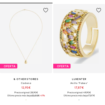
OFERTA
OFERTA
& OTHER STORIES
LUXENTER
Cadena
Anillo 'Fabeu'
12,95€
17,87€
Precio original: 28,90€
Precio original: 49,90€
Último precio más bajo:
22,02€
-41%
Último precio más bajo:
17,87€