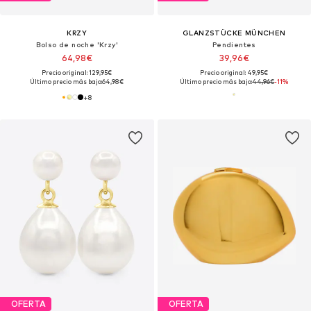
KRZY
GLANZSTÜCKE MÜNCHEN
Bolso de noche 'Krzy'
Pendientes
64,98€
39,96€
Precio original: 129,95€
Precio original: 49,95€
Último precio más bajo:
64,98€
Último precio más bajo:
44,96€
-11%
+
8
OFERTA
OFERTA