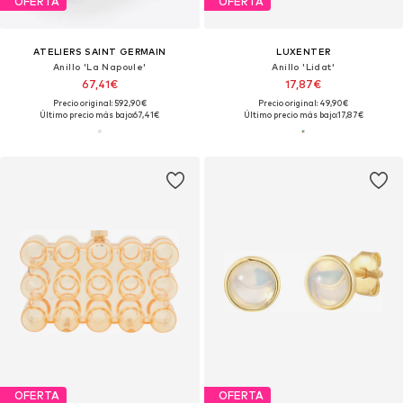
OFERTA
OFERTA
ATELIERS SAINT GERMAIN
LUXENTER
Anillo 'La Napoule'
Anillo 'Lidat'
67,41€
17,87€
Precio original: 592,90€
Precio original: 49,90€
Último precio más bajo:
67,41€
Último precio más bajo:
17,87€
OFERTA
OFERTA