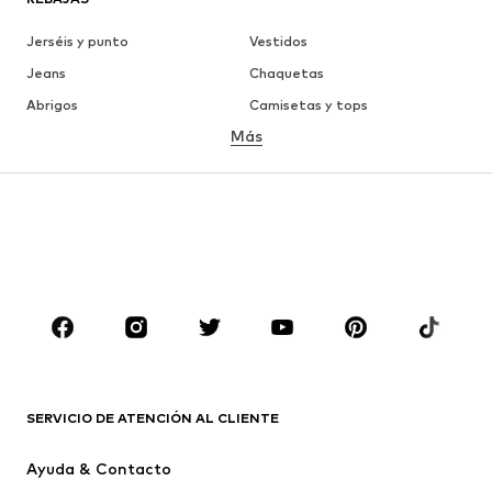
Jerséis y punto
Vestidos
Jeans
Chaquetas
Abrigos
Camisetas y tops
Más
Pantalones
Ropa interior
Faldas
Blusas y camisas
Sudaderas y sudaderas con
Blazers
capucha
Ropa de baño
Jumpsuits y monos
Tallas grandes
Ropa de maternidad
Zapatos
Deporte
Complementos
Premium
ROPA
SERVICIO DE ATENCIÓN AL CLIENTE
Nuevo
Tendencia
Ayuda & Contacto
Vestidos
Jeans