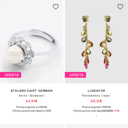
OFERTA
OFERTA
ATELIERS SAINT GERMAIN
LUXENTER
Anillo 'Quiberon'
Pendientes 'Jedo'
44,91€
60,12€
Precio original: 449,90€
Precio original: 119,90€
Último precio más bajo:
44,91€
Último precio más bajo:
101,90€
-41%