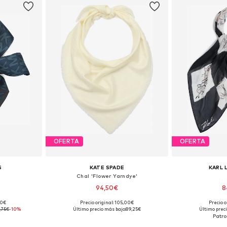
OFERTA
OFERTA
S
KATE SPADE
KARL 
Chal 'Flower Yarndye'
94,50€
8
00€
Precio original: 105,00€
Precio o
ne Size
Tallas disponibles: One Size
Tallas disp
,75€
-10%
Último precio más bajo:
89,25€
Último preci
esta
Añadir a la cesta
Añadir