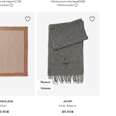
o más bajo:
42,72€
Último precio más bajo:
61,92€
 a la cesta
Añadir a la cesta
Nuevo
Unisex
IN KLEIN
JOOP!
Chal
Chal 'Atenis'
9,90€
89,90€