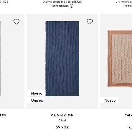
71,52€
Último precio más bajo:
61,92€
Último preci
esta
Añadir a la cesta
Añadir
Nuevo
Unisex
Nuevo
UREN
CALVIN KLEIN
CALV
Chal
69,90€
6