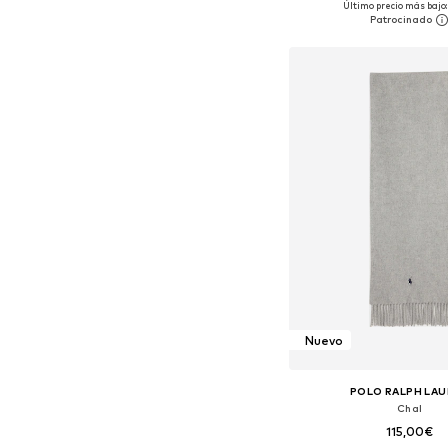
Último precio más bajo:
Añadir a la c
Nuevo
POLO RALPH LA
Chal
115,00€