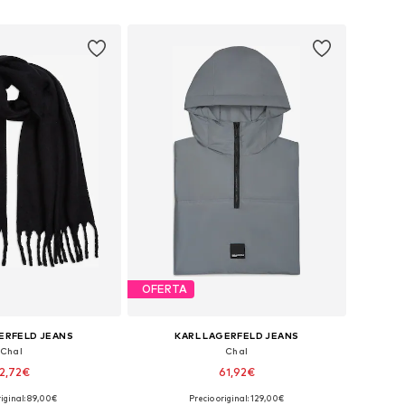
 a la cesta
Añadir a la cesta
OFERTA
ERFELD JEANS
KARL LAGERFELD JEANS
Chal
Chal
2,72€
61,92€
riginal: 89,00€
Precio original: 129,00€
onibles: One Size
Tallas disponibles: One Size