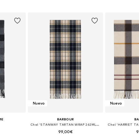
ne Size
Tallas disponibles: One Size
Tallas disp
esta
Añadir a la cesta
Añadir
Nuevo
Nuevo
ØE
BARBOUR
B
Chal 'STANWAY TARTAN WRAP 262MLSC0426'
99,00€
9