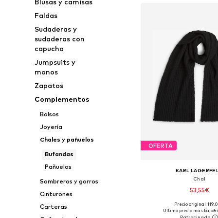
Blusas y camisas
Faldas
Sudaderas y
sudaderas con
capucha
Jumpsuits y
monos
Zapatos
Complementos
Bolsos
Joyería
Chales y pañuelos
OFERTA
Bufandas
Pañuelos
KARL LAGERFE
Chal
Sombreros y gorros
53,55€
Cinturones
Precio original: 119
Carteras
Tallas disponibles: O
Último precio más bajo:
5