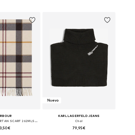
+
3
onibles: One Size
Tallas disponibles: One Size
 a la cesta
Añadir a la cesta
Nuevo
ARBOUR
KARL LAGERFELD JEANS
Chal 'HARRIET TARTAN SCARF 262MLSC0494'
Chal
3,50€
79,95€