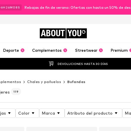
Rebajas de fin de verano: Ofertas con hasta un 50% de de
06
H
26
M
07
S
ABOUT
YOU
Deporte
Complementos
Streetwear
Premium
DEVOLUCIONES HASTA 30 DÍAS
plementos
Chales y pañuelos
Bufandas
jeres
119
jas
Color
Marca
Atributo del producto
Ma