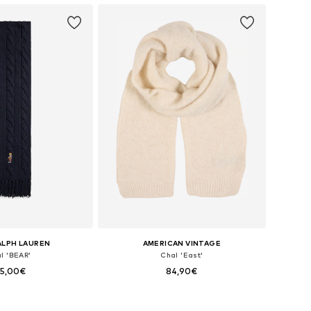
ALPH LAUREN
AMERICAN VINTAGE
l 'BEAR'
Chal 'East'
35,00€
84,90€
onibles: One Size
Tallas disponibles: One Size