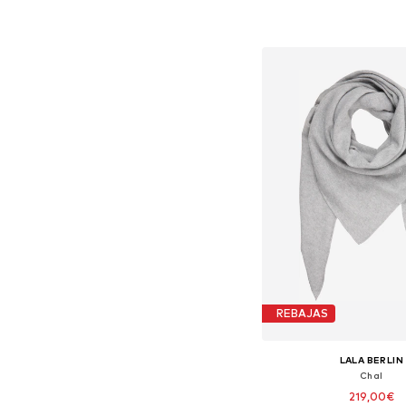
Tallas disponibles: O
Añadir a la c
REBAJAS
LALA BERLIN
Chal
219,00€