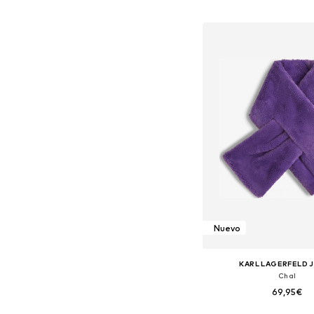
Tallas disponibles: O
Añadir a la c
Nuevo
KARL LAGERFELD 
Chal
69,95€