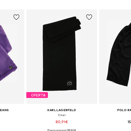
ne Size
Tallas disponibles: One Size
Tallas disp
esta
Añadir a la cesta
Añadir
OFERTA
JEANS
KARL LAGERFELD
POLO R
Chal
80,91€
1
Precio original: 99,90€