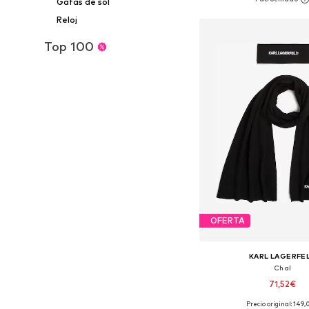
Gafas de sol
Añadir a la c
Reloj
Top 100
OFERTA
KARL LAGERFE
Chal
71,52€
Precio original: 149
Tallas disponibles: O