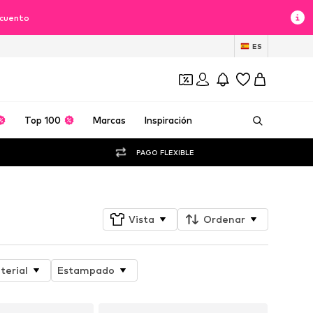
scuento
ES
Top 100
Marcas
Inspiración
PAGO FLEXIBLE
Vista
Ordenar
terial
Estampado