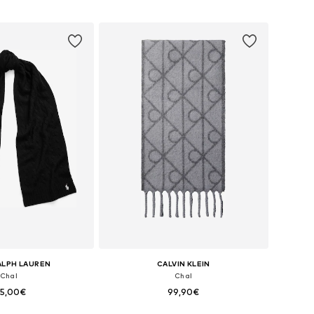
onibles: One Size
Tallas disponibles: One Size
 a la cesta
Añadir a la cesta
ALPH LAUREN
CALVIN KLEIN
Chal
Chal
55,00€
99,90€