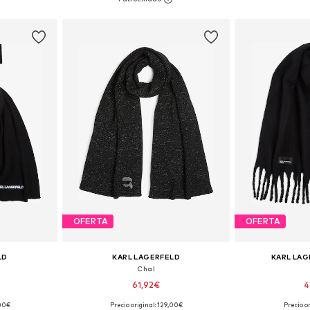
esta
Añadir a la cesta
Añadir
OFERTA
OFERTA
LD
KARL LAGERFELD
KARL LAG
Chal
61,92€
4
,00€
Precio original: 129,00€
Precio o
ne Size
Tallas disponibles: One Size
Tallas disp