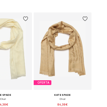
onibles: One Size
Tallas disponibles: One Size
 a la cesta
Añadir a la cesta
OFERTA
E SPADE
KATE SPADE
Chal
Chal
4,38€
84,38€