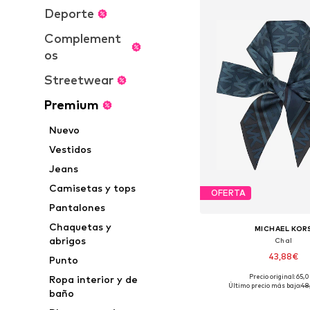
Deporte
Complement
os
Streetwear
Premium
Nuevo
Vestidos
Jeans
Camisetas y tops
OFERTA
Pantalones
Chaquetas y
MICHAEL KOR
abrigos
Chal
43,88€
Punto
Precio original: 65,
Ropa interior y de
Tallas disponibles: O
Último precio más bajo:
48
baño
Añadir a la c