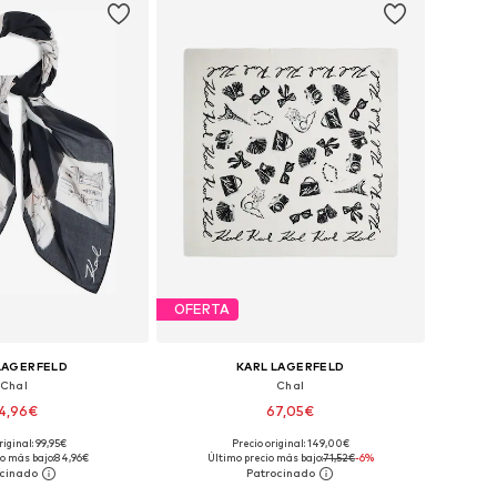
OFERTA
LAGERFELD
KARL LAGERFELD
Chal
Chal
4,96€
67,05€
riginal: 99,95€
Precio original: 149,00€
onibles: One Size
Tallas disponibles: One Size
o más bajo:
84,96€
Último precio más bajo:
71,52€
-6%
 a la cesta
Añadir a la cesta