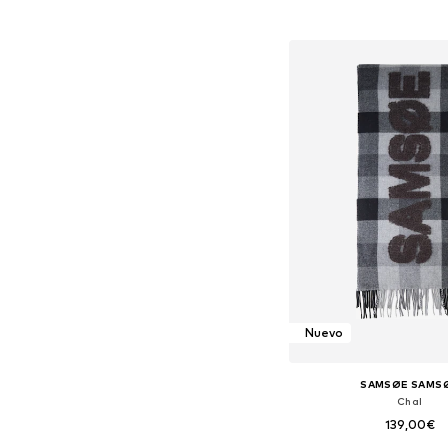
Tallas disponibles: O
Añadir a la c
Nuevo
SAMSØE SAMS
Chal
139,00€