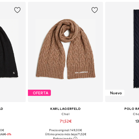
OFERTA
Nuevo
LD
KARL LAGERFELD
POLO R
Chal
Cha
71,52€
1
,00€
Precio original: 149,00€
ne Size
Tallas disponibles: One Size
Tallas disp
7,12€
-6%
Último precio más bajo:
71,52€