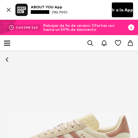
ABOUT YOU App
Ir a la App
(152.700)
Rebajas de fin de verano: Ofertas con
06
H
59
M
55
S
hasta un 50% de descuento