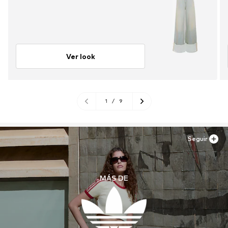
Ver look
1
/
9
Seguir
MÁS DE