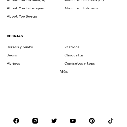
About You Eslovaquia
About You Eslovenia
About You Suecia
REBAJAS
Jerséis y punto
Vestidos
Jeans
Chaquetas
Abrigos
Camisetas y tops
Más
Pantalones
Ropa interior
Faldas
Blusas y camisas
Sudaderas y sudaderas con
Blazers
capucha
Ropa de baño
Jumpsuits y monos
Tallas grandes
Ropa de maternidad
Zapatos
Deporte