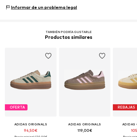
www.adidas.com
Estilo de sneaker: Fashion
Informar de un problema legal
TAMBIÉN PODRÍA GUSTARLE
Productos similares
OFERTA
REBAJAS
ADIDAS ORIGINALS
ADIDAS ORIGINALS
ADIDAS 
94,50€
119,00€
10
Precio original: 120,00€
Precio ori