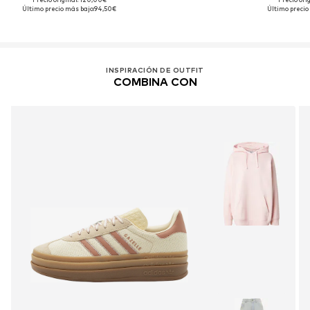
Último precio más bajo:
94,50€
Último precio
INSPIRACIÓN DE OUTFIT
COMBINA CON