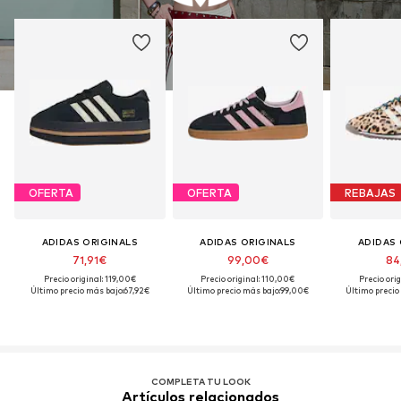
OFERTA
OFERTA
REBAJAS
ADIDAS ORIGINALS
ADIDAS ORIGINALS
ADIDAS 
71,91€
99,00€
84
Precio original: 119,00€
Precio original: 110,00€
Precio ori
Último precio más bajo:
67,92€
Último precio más bajo:
99,00€
Último precio
COMPLETA TU LOOK
Artículos relacionados