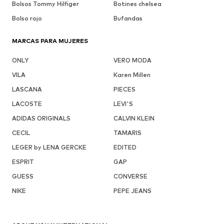
Bolsos Tommy Hilfiger
Botines chelsea
Bolso rojo
Bufandas
MARCAS PARA MUJERES
ONLY
VERO MODA
VILA
Karen Millen
LASCANA
PIECES
LACOSTE
LEVI'S
ADIDAS ORIGINALS
CALVIN KLEIN
CECIL
TAMARIS
LEGER by LENA GERCKE
EDITED
ESPRIT
GAP
GUESS
CONVERSE
NIKE
PEPE JEANS