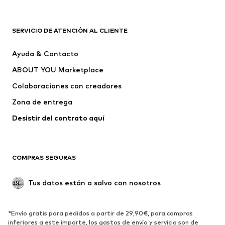
Complementos
Premium
ROPA
SERVICIO DE ATENCIÓN AL CLIENTE
Nuevo
Tendencia
Ayuda & Contacto
Vestidos
Jeans
ABOUT YOU Marketplace
Camisetas y tops
Pantalones
Colaboraciones con creadores
Chaquetas
Jerséis y punto
Zona de entrega
Ropa interior
Blusas y camisas
Abrigos
Faldas
Desistir del contrato aquí 
Ropa de baño
Sudaderas
Blazers
Jumpsuits y monos
COMPRAS SEGURAS
Tallas grandes
Ropa de maternidad
Ocasiones
Exclusivo
Tus datos están a salvo con nosotros
Reciclado
ZAPATOS
*Envío gratis para pedidos a partir de 29,90€, para compras
inferiores a este importe, los gastos de envío y servicio son de