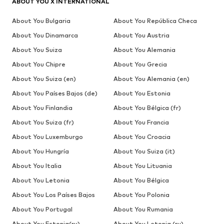
ABOUT YOU X INTERNATIONAL
About You Bulgaria
About You República Checa
About You Dinamarca
About You Austria
About You Suiza
About You Alemania
About You Chipre
About You Grecia
About You Suiza (en)
About You Alemania (en)
About You Países Bajos (de)
About You Estonia
About You Finlandia
About You Bélgica (fr)
About You Suiza (fr)
About You Francia
About You Luxemburgo
About You Croacia
About You Hungría
About You Suiza (it)
About You Italia
About You Lituania
About You Letonia
About You Bélgica
About You Los Países Bajos
About You Polonia
About You Portugal
About You Rumania
About You Estonia(ru)
About You Letonia (ru)