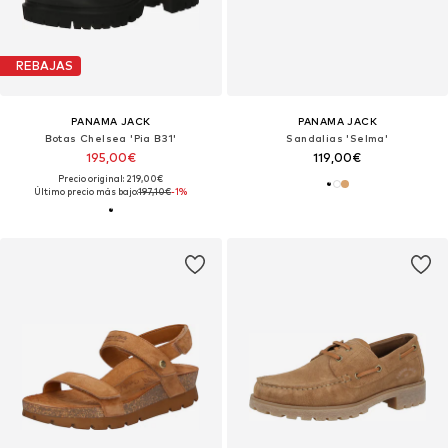
REBAJAS
PANAMA JACK
PANAMA JACK
Botas Chelsea 'Pia B31'
Sandalias 'Selma'
195,00€
119,00€
Precio original: 219,00€
Último precio más bajo:
197,10€
-1%