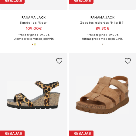
REBAJAS
REBAJAS
PANAMA JACK
PANAMA JACK
Sandalias 'Noor'
Zapatos abiertos 'Nila B4'
109,00€
89,90€
Precio original: 129,00€
Precio original: 129,00€
Último precio más bajo:
89,91€
Último precio más bajo:
80,91€
REBAJAS
REBAJAS