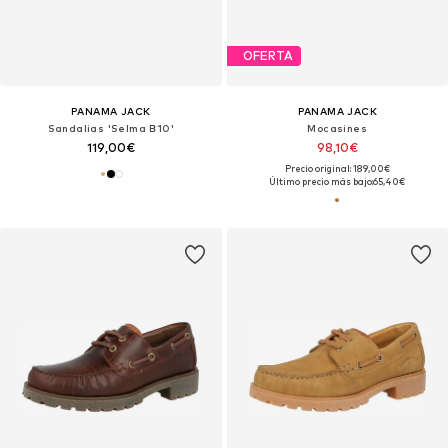
OFERTA
PANAMA JACK
PANAMA JACK
Sandalias 'Selma B10'
Mocasines
119,00€
98,10€
Precio original: 189,00€
Último precio más bajo:
65,40€