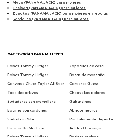
Moda (PANAMA JACK) para mujeres
Chelsea (PANAMA JACK) para mujeres
Zapatos (PANAMA JACK) para mujeres en rebajas
Sandalias (PANAMA JACK) para mujeres
CATEGORÍAS PARA MUJERES
Bolsos Tommy Hilfiger
Zapatillas de casa
Bolsos Tommy Hilfiger
Botas de montaña
Converse Chuck Taylor All Star
Carteras Guess
Tops deportivos
Chaquetas polares
Sudaderas con cremallera
Gabardinas
Botines con cordones
Abrigos negros
Sudadera Nike
Pantalones de deporte
Botines Dr. Martens
Adidas Ozweego
Bolsos Tommy Hilfiger
Botines chelsea