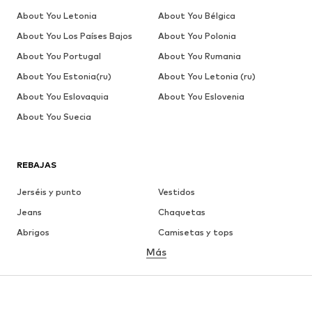
About You Letonia
About You Bélgica
About You Los Países Bajos
About You Polonia
About You Portugal
About You Rumania
About You Estonia(ru)
About You Letonia (ru)
About You Eslovaquia
About You Eslovenia
About You Suecia
REBAJAS
Jerséis y punto
Vestidos
Jeans
Chaquetas
Abrigos
Camisetas y tops
Más
Pantalones
Ropa interior
Faldas
Blusas y camisas
Sudaderas y sudaderas con
Blazers
capucha