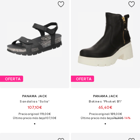
OFERTA
OFERTA
PANAMA JACK
PANAMA JACK
Sandalias 'Sulia'
Botines 'Phuket B1'
107,10€
65,40€
Precio original: 119,00€
Precio original: 189,00€
Último precio más bajo:
107,10€
Último precio más bajo:
76,30€
-14%