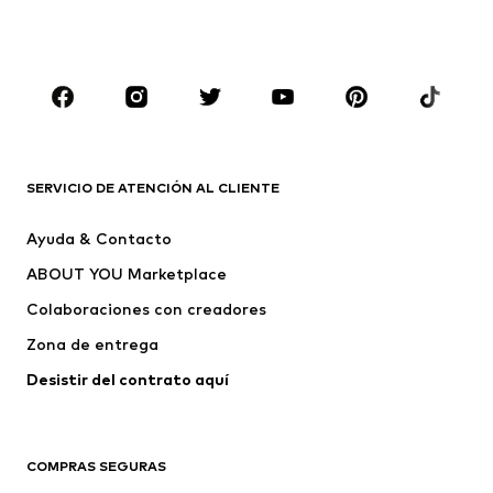
Ropa de baño
Jumpsuits y monos
Tallas grandes
Ropa de maternidad
Zapatos
Deporte
Complementos
Premium
ROPA
SERVICIO DE ATENCIÓN AL CLIENTE
Nuevo
Tendencia
Ayuda & Contacto
Vestidos
Jeans
ABOUT YOU Marketplace
Camisetas y tops
Pantalones
Colaboraciones con creadores
Chaquetas
Jerséis y punto
Zona de entrega
Ropa interior
Blusas y camisas
Abrigos
Faldas
Desistir del contrato aquí 
Ropa de baño
Sudaderas
Blazers
Jumpsuits y monos
COMPRAS SEGURAS
Tallas grandes
Ropa de maternidad