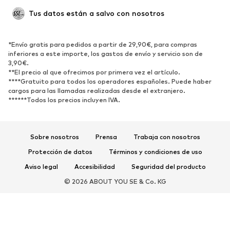
Ocasiones
Exclusivo
Tus datos están a salvo con nosotros
Reciclado
ZAPATOS
*Envío gratis para pedidos a partir de 29,90€, para compras
inferiores a este importe, los gastos de envío y servicio son de
3,90€.
Nuevo
Tendencia
**El precio al que ofrecimos por primera vez el artículo.
Zapatillas de deporte
Botines
****Gratuito para todos los operadores españoles. Puede haber
cargos para las llamadas realizadas desde el extranjero.
Zapatos de tacón y plataforma
Botas
******Todos los precios incluyen IVA.
Sandalias
Zapatos bajos
Zapatos deportivos
Bailarinas
Sobre nosotros
Prensa
Trabaja con nosotros
Mules
Zapatillas de casa
Protección de datos
Términos y condiciones de uso
Exclusivo
Aviso legal
Accesibilidad
Seguridad del producto
DEPORTE
© 2026 ABOUT YOU SE & Co. KG
Ropa deportiva
Disciplinas deportivas
Zapatos deportivos
Mochilas deportivas y bolsos
Complementos deportivos