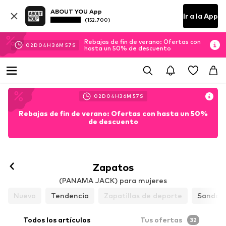
ABOUT YOU App
Ir a la App
(152.700)
Rebajas de fin de verano: Ofertas con
02
D
04
H
36
M
56
S
hasta un 50% de descuento
02
D
04
H
36
M
56
S
Rebajas de fin de verano: Ofertas con hasta un 50%
de descuento
Seguir
Zapatos
(PANAMA JACK) para mujeres
Nuevo
Tendencia
Zapatillas de deporte
Sandali
Todos los artículos
Tus ofertas
32