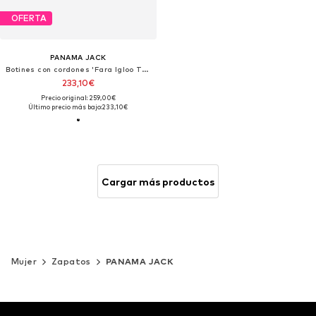
OFERTA
PANAMA JACK
Botines con cordones 'Fara Igloo Trav'
233,10€
Precio original: 259,00€
Último precio más bajo:
233,10€
Cargar más productos
Mujer
Zapatos
PANAMA JACK