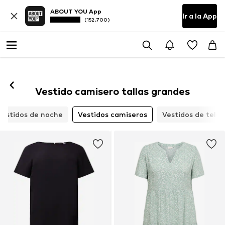
ABOUT YOU App
Ir a la App
(152.700)
Vestido camisero tallas grandes
Vestidos de noche
Vestidos camiseros
Vestidos de tela 