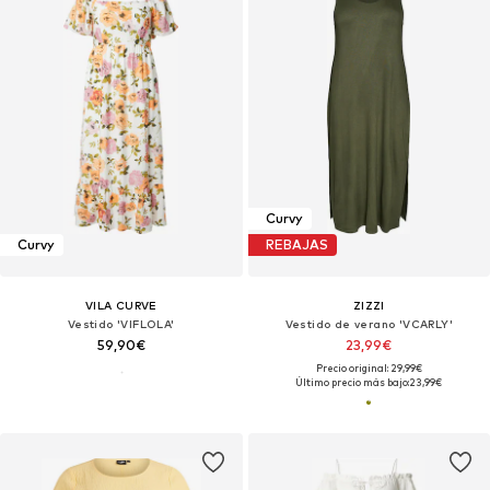
Curvy
Curvy
REBAJAS
VILA CURVE
ZIZZI
Vestido 'VIFLOLA'
Vestido de verano 'VCARLY'
59,90€
23,99€
Precio original: 29,99€
Último precio más bajo:
23,99€