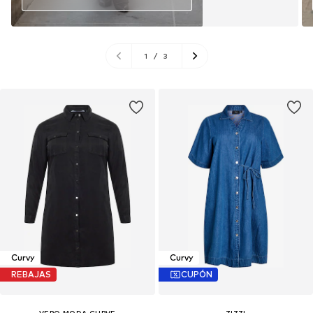
1
/
3
Curvy
Curvy
REBAJAS
CUPÓN
VERO MODA CURVE
ZIZZI