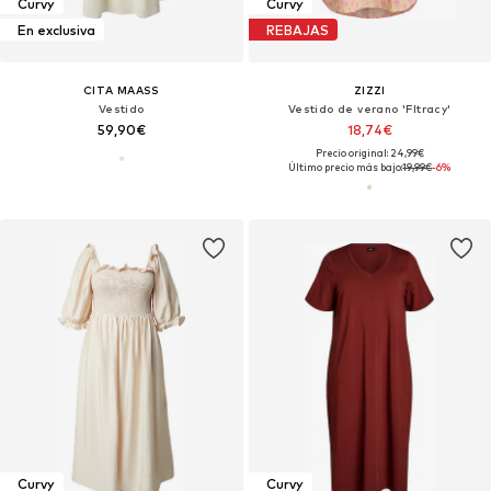
Curvy
Curvy
En exclusiva
REBAJAS
CITA MAASS
ZIZZI
Vestido
Vestido de verano 'Fltracy'
59,90€
18,74€
Precio original: 24,99€
Último precio más bajo:
19,99€
-6%
Curvy
Curvy