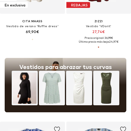
En exclusiva
REBAJAS
CITA MAASS
ZIZZI
Vestido de verano 'Ruffle dress'
Vestido 'VDorit'
69,90€
27,74€
Precio original: 36,99€
Último precio más bajo:
24,97€
Vestidos para abrazar tus curvas