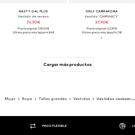
NASTY GAL PLUS
ONLY CARMAKOMA
Vestido de verano
Vestido 'CARFANCY'
74,90€
37,90€
Precio original: 129,00€
Precio original: 42,90€
Último precio más bajo:
44,94€
Último precio más bajo:
34,11€
Cargar más productos
Mujer
Ropa
Tallas grandes
Vestidos
Vestidos camiseros
PAGO FLEXIBLE
+