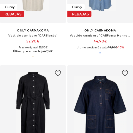
Curvy
Curvy
REBAJAS
REBAJAS
ONLY CARMAKOMA
ONLY CARMAKOMA
Vestido camisero 'CARSiesta'
Vestido camisero 'CARPema Hannover'
52,90€
44,90€
Precio original: 59,90€
Último precio más bajo:
49,90€
-10%
Último precio más bajo:
47,61€