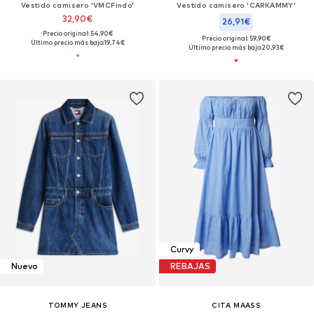
Vestido camisero 'VMCFindo'
Vestido camisero 'CARKAMMY'
32,90€
26,91€
Precio original: 54,90€
Precio original: 59,90€
Último precio más bajo:
19,74€
Último precio más bajo:
20,93€
Curvy
Nuevo
REBAJAS
TOMMY JEANS
CITA MAASS