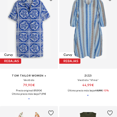
Curvy
Curvy
REBAJAS
REBAJAS
TOM TAILOR WOMEN +
ZIZZI
Vestido
Vestido 'Vlina'
79,90€
44,99€
Precio original: 89,90€
Último precio más bajo:
49,99€
-10%
Último precio más bajo:
71,91€