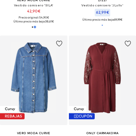
Vestido camisero 'SILA'
Vestido camisero 'JLullu'
42,90€
62,99€
Precio original: 54,90€
Último precio más bajo:
69,99€
Último precio más bajo:
38,61€
Curvy
Curvy
REBAJAS
CUPÓN
VERO MODA CURVE
ONLY CARMAKOMA