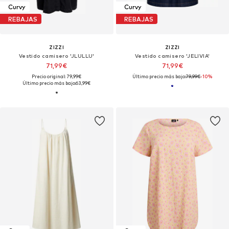
Curvy
Curvy
REBAJAS
REBAJAS
ZIZZI
ZIZZI
Vestido camisero 'JLULLU'
Vestido camisero 'JELIVIA'
71,99€
71,99€
Precio original: 79,99€
Último precio más bajo:
79,99€
-10%
Último precio más bajo:
63,99€