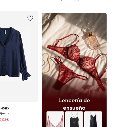
 a la cesta
Añadir a la cesta
Lencería de
ensueño
INDEX
Pijama
2,53€