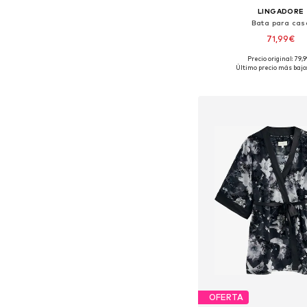
LINGADORE
Bata para cas
71,99€
Precio original: 79,
Tallas disponibles: XS, S, 
Último precio más bajo:
Añadir a la c
OFERTA