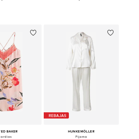
es: 36, 38, 40, 42, 44
Tallas disponibles: XS, S, M, L, XL
 a la cesta
Añadir a la cesta
REBAJAS
TED BAKER
HUNKEMÖLLER
cardias
Pijama