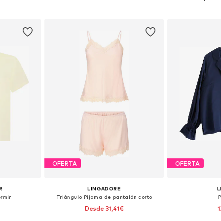
esta
Añadir a la cesta
Añadir
OFERTA
OFERTA
R
LINGADORE
L
rmir
Triángulo Pijama de pantalón corto
Desde 31,41€
1