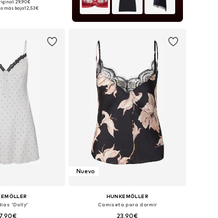
riginal: 29,90€
sponibles: S, M
io más bajo:
12,53€
 a la cesta
Nuevo
KEMÖLLER
HUNKEMÖLLER
ias 'Dolly'
Camiseta para dormir
7,90€
23,90€