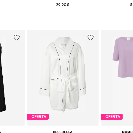
29,90€
5
, 40, 42, 44
Tallas disponibles: XS, S, M, L, XL
Disponible 
esta
Añadir a la cesta
Añadir
OFERTA
OFERTA
R
BLUEBELLA
MOMEN