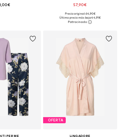
1,00€
57,90€
Precio original: 64,90€
en muchas tallas
Tallas disponibles: S, M, L, XL
Último precio más bajo:
44,91€
 a la cesta
Añadir a la cesta
OFERTA
TI PER ME
LINGADORE