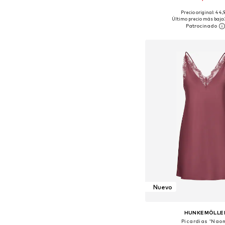
Precio original: 44,
Tallas disponibles: XS, S
Último precio más bajo:
Añadir a la c
Nuevo
HUNKEMÖLLE
Picardias 'Naom