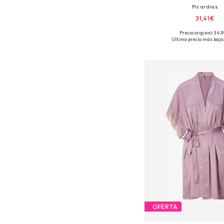
Picardias
31,41€
Precio original: 34,
Tallas disponibles: 36, 38
Último precio más bajo:
Añadir a la c
OFERTA