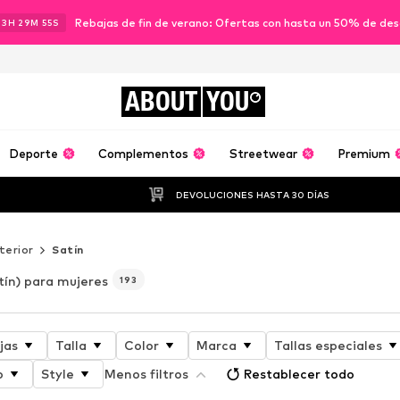
Rebajas de fin de verano: Ofertas con hasta un 50% de de
23
H
29
M
52
S
ABOUT
YOU
Deporte
Complementos
Streetwear
Premium
DEVOLUCIONES HASTA 30 DÍAS
terior
Satín
tín) para mujeres
193
jas
Talla
Color
Marca
Tallas especiales
o
Style
Menos filtros
Restablecer todo