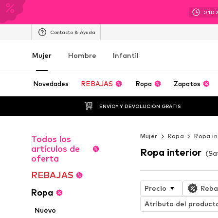
01
D
Contacto & Ayuda
Mujer
Hombre
Infantil
Novedades
REBAJAS
Ropa
Zapatos
ENVÍO* Y DEVOLUCIÓN GRATIS
Mujer
Ropa
Ropa in
Todos los
artículos de
Ropa interior
(Sa
oferta
REBAJAS
Precio
Reba
Ropa
Atributo del product
Nuevo