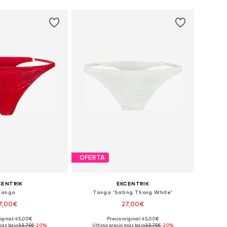
OFERTA
CENTRIK
EKCENTRIK
Tanga
Tanga 'Sating Thong White'
7,00€
27,00€
riginal: 45,00€
Precio original: 45,00€
onibles: S, M, L
Tallas disponibles: S, M, L
más bajo:
33,75€
-20%
Último precio más bajo:
33,75€
-20%