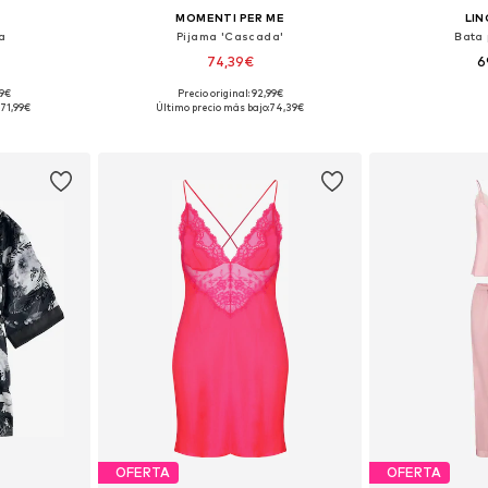
MOMENTI PER ME
LI
a
Pijama 'Cascada'
Bata
74,39€
6
99€
Precio original: 92,99€
M, L, XL, XXL
Tallas disponibles: S, M
Tallas disponib
71,99€
Último precio más bajo:
74,39€
esta
Añadir a la cesta
Añadir
OFERTA
OFERTA