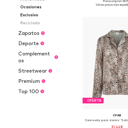
Precio original: 28,
Tallas disponibles: XS,
Último precio más bajo:
1
Ocasiones
Añadir a la c
Exclusivo
Reciclado
Zapatos
Deporte
Complement
os
Streetwear
Premium
Top 100
OFERTA
CFAB
31,44€