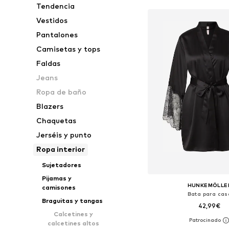
Tendencia
Vestidos
Pantalones
Camisetas y tops
Faldas
Jeans
Ropa de baño
Blazers
Chaquetas
Jerséis y punto
Ropa interior
Sujetadores
Pijamas y
HUNKEMÖLLE
camisones
Bata para cas
Braguitas y tangas
42,99€
Calcetines y
calcetines altos
Tallas disponibles: XS-S,