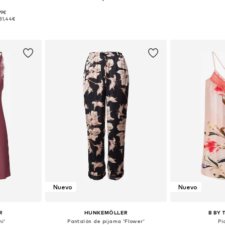
99€
, M, L, XL
Tallas disponibles: 36, 38, 40, 42, 44
Tallas disponibl
31,44€
esta
Añadir a la cesta
Añadir
Nuevo
Nuevo
R
HUNKEMÖLLER
B BY 
i'
Pantalón de pijama 'Flower'
Pi