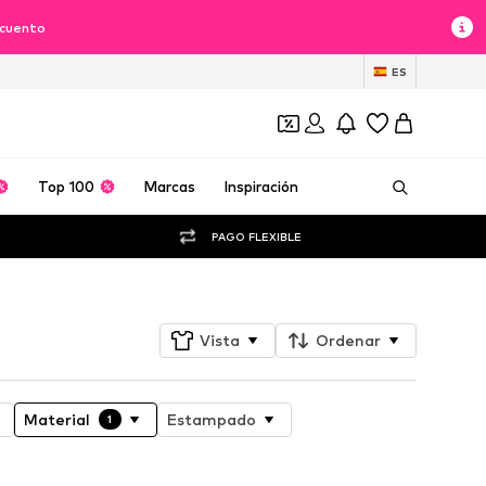
scuento
ES
Top 100
Marcas
Inspiración
PAGO FLEXIBLE
Vista
Ordenar
Material
Estampado
1