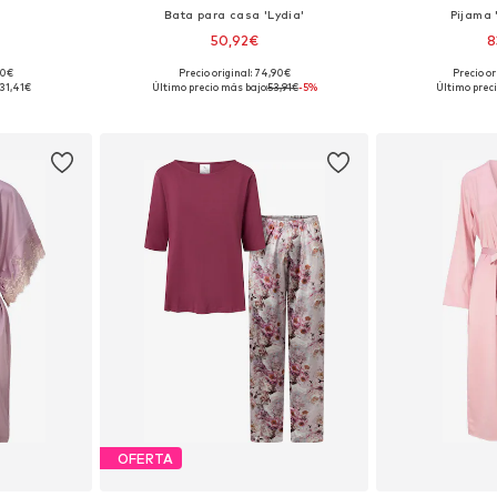
Bata para casa 'Lydia'
Pijama 
50,92€
8
90€
Precio original: 74,90€
Precio or
, 40, 42, 44
Tallas disponibles: S, M, L, XL
Tallas disp
31,41€
Último precio más bajo:
53,91€
-5%
Último preci
esta
Añadir a la cesta
Añadir
OFERTA