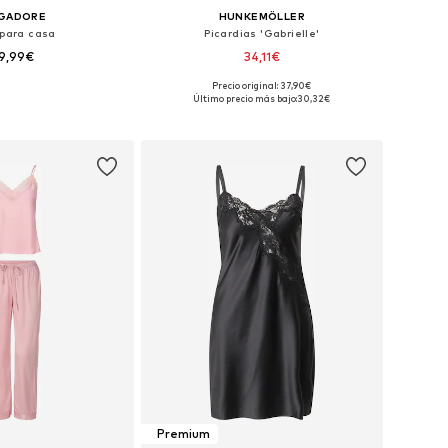
NGADORE
HUNKEMÖLLER
 para casa
Picardias 'Gabrielle'
9,99€
34,11€
Precio original: 37,90€
les: S, M, L, XL, XXL
Tallas disponibles: 36, 38, 40, 42, 44
Último precio más bajo:
30,32€
 a la cesta
Añadir a la cesta
Premium