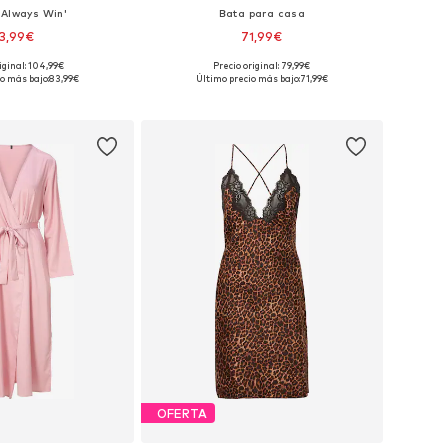
'Always Win'
Bata para casa
3,99€
71,99€
iginal: 104,99€
Precio original: 79,99€
onibles: S, M, XL
Tallas disponibles: S, M, L, XL, XXL, XXXL
o más bajo:
83,99€
Último precio más bajo:
71,99€
 a la cesta
Añadir a la cesta
OFERTA