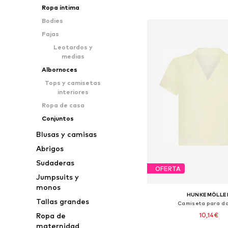
Ropa íntima
Añadir a la c
Bodies
Fajas
Leotardos y
medias
Albornoces
Tops y camisetas
interiores
Ropa de casa
Conjuntos
Blusas y camisas
Abrigos
Sudaderas
OFERTA
Jumpsuits y
monos
HUNKEMÖLLE
Tallas grandes
Camiseta para do
Ropa de
10,14€
maternidad