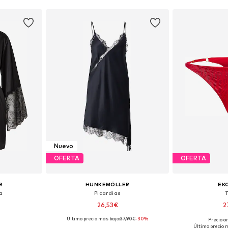
Nuevo
OFERTA
OFERTA
R
HUNKEMÖLLER
EK
a
Picardias
26,53€
2
Último precio más bajo:
37,90€
-30%
Precio o
 M-L, XL-XXL
Tallas disponibles: 36, 38, 40, 42, 44
Tallas disp
Último precio 