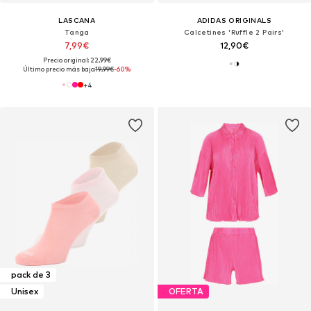
LASCANA
ADIDAS ORIGINALS
Tanga
Calcetines 'Ruffle 2 Pairs'
7,99€
12,90€
Precio original: 22,99€
Último precio más bajo:
19,99€
-60%
+
4
pack de 3
Unisex
OFERTA