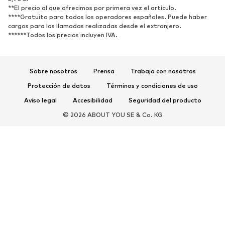
**El precio al que ofrecimos por primera vez el artículo.
Zapatillas de deporte
Botines
****Gratuito para todos los operadores españoles. Puede haber
cargos para las llamadas realizadas desde el extranjero.
Zapatos de tacón y plataforma
Botas
******Todos los precios incluyen IVA.
Sandalias
Zapatos bajos
Zapatos deportivos
Bailarinas
Sobre nosotros
Prensa
Trabaja con nosotros
Mules
Zapatillas de casa
Protección de datos
Términos y condiciones de uso
Exclusivo
Aviso legal
Accesibilidad
Seguridad del producto
DEPORTE
© 2026 ABOUT YOU SE & Co. KG
Ropa deportiva
Disciplinas deportivas
Zapatos deportivos
Mochilas deportivas y bolsos
Complementos deportivos
COMPLEMENTOS
Nuevo
Bolsos y mochilas
Joyería
Chales y pañuelos