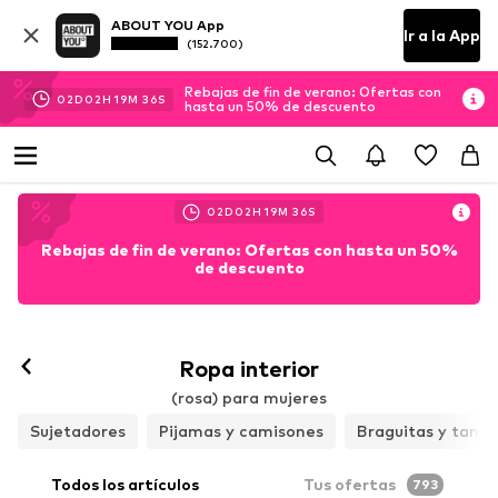
ABOUT YOU App
Ir a la App
(152.700)
Rebajas de fin de verano: Ofertas con
02
D
02
H
19
M
35
S
hasta un 50% de descuento
02
D
02
H
19
M
35
S
Rebajas de fin de verano: Ofertas con hasta un 50%
de descuento
Ropa interior
(rosa) para mujeres
Sujetadores
Pijamas y camisones
Braguitas y tang
Todos los artículos
Tus ofertas
793