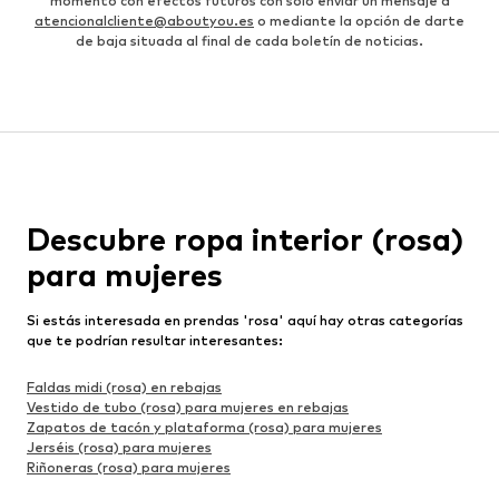
momento con efectos futuros con solo enviar un mensaje a
atencionalcliente@aboutyou.es
o mediante la opción de darte
de baja situada al final de cada boletín de noticias.
Descubre ropa interior (rosa)
para mujeres
Si estás interesada en prendas 'rosa' aquí hay otras categorías
que te podrían resultar interesantes:
Faldas midi (rosa) en rebajas
Vestido de tubo (rosa) para mujeres en rebajas
Zapatos de tacón y plataforma (rosa) para mujeres
Jerséis (rosa) para mujeres
Riñoneras (rosa) para mujeres