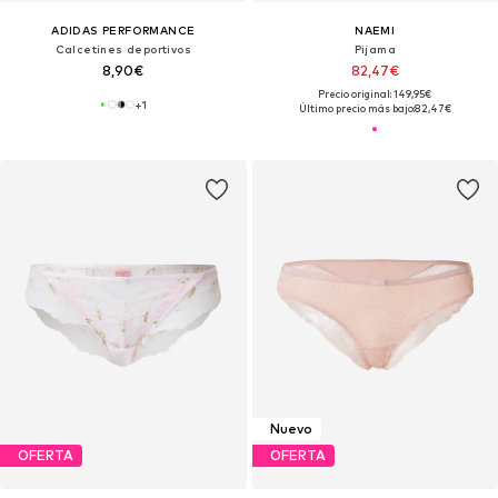
ADIDAS PERFORMANCE
NAEMI
Calcetines deportivos
Pijama
8,90€
82,47€
Precio original: 149,95€
+
1
Último precio más bajo:
82,47€
Nuevo
OFERTA
OFERTA