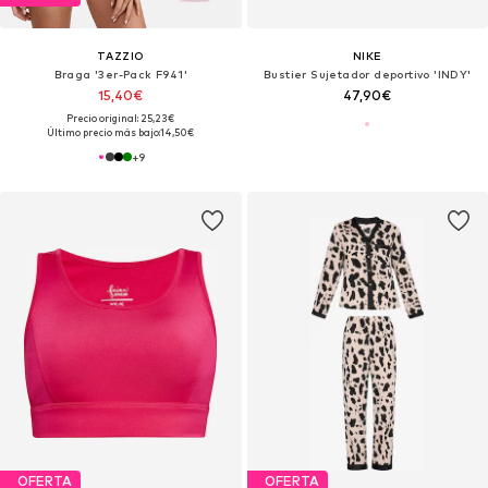
TAZZIO
NIKE
Braga '3er-Pack F941'
Bustier Sujetador deportivo 'INDY'
15,40€
47,90€
Precio original: 25,23€
Último precio más bajo:
14,50€
+
9
OFERTA
OFERTA