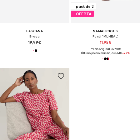
pack de 2
OFERTA
LASCANA
MAMALICIOUS
Braga
Panti 'MLHEAL'
19,99€
11,95€
Precio original: 32,90€
Último precio más bajo:
21,51€
-44%