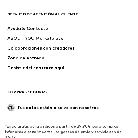
ROPA
SERVICIO DE ATENCIÓN AL CLIENTE
Nuevo
Tendencia
Ayuda & Contacto
Vestidos
Jeans
ABOUT YOU Marketplace
Camisetas y tops
Pantalones
Colaboraciones con creadores
Chaquetas
Jerséis y punto
Zona de entrega
Ropa interior
Blusas y camisas
Abrigos
Faldas
Desistir del contrato aquí 
Ropa de baño
Sudaderas
Blazers
Jumpsuits y monos
COMPRAS SEGURAS
Tallas grandes
Ropa de maternidad
Ocasiones
Exclusivo
Tus datos están a salvo con nosotros
Reciclado
ZAPATOS
*Envío gratis para pedidos a partir de 29,90€, para compras
inferiores a este importe, los gastos de envío y servicio son de
3,90€.
Nuevo
Tendencia