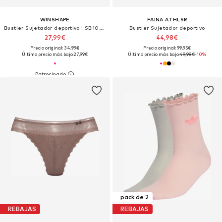
WINSHAPE
FAINA ATHLSR
Bustier Sujetador deportivo ' SB103C '
Bustier Sujetador deportivo
27,99€
44,98€
Precio original: 34,99€
Precio original: 99,95€
Último precio más bajo:
27,99€
Último precio más bajo:
49,98€
-10%
pack de 2
REBAJAS
REBAJAS