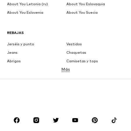
About You Letonia (ru)
About You Eslovaquia
About You Eslovenia
About You Suecia
REBAJAS
Jerséis y punto
Vestidos
Jeans
Chaquetas
Abrigos
Camisetas y tops
Más
Pantalones
Ropa interior
Faldas
Blusas y camisas
Sudaderas y sudaderas con
Blazers
capucha
Ropa de baño
Jumpsuits y monos
Tallas grandes
Ropa de maternidad
Zapatos
Deporte
Complementos
Premium