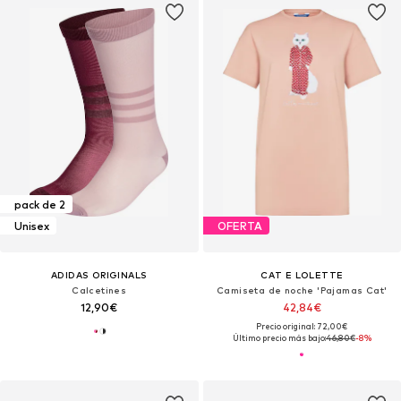
pack de 2
Unisex
OFERTA
ADIDAS ORIGINALS
CAT E LOLETTE
Calcetines
Camiseta de noche 'Pajamas Cat'
12,90€
42,84€
Precio original: 72,00€
Último precio más bajo:
46,80€
-8%