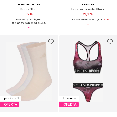
HUNKEMÖLLER
TRIUMPH
Braga 'Miri'
Braga 'Amourette Charm'
8,91€
19,92€
Precio original: 16,90€
Último precio más bajo:
24,90€
-20%
Último precio más bajo:
4,95€
pack de 3
Premium
OFERTA
OFERTA