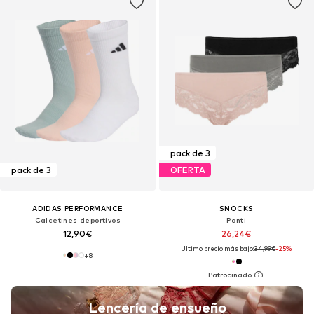
pack de 3
pack de 3
OFERTA
ADIDAS PERFORMANCE
SNOCKS
Calcetines deportivos
Panti
12,90€
26,24€
Último precio más bajo:
34,99€
-25%
+
8
Lencería de ensueño