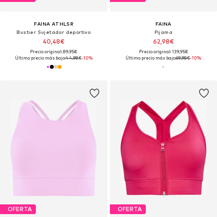
FAINA ATHLSR
FAINA
Bustier Sujetador deportivo
Pijama
40,48€
62,98€
Precio original: 89,95€
Precio original: 139,95€
Último precio más bajo:
44,98€
-10%
Último precio más bajo:
69,98€
-10%
OFERTA
OFERTA