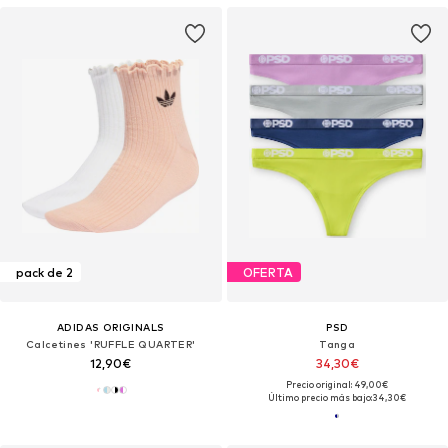
pack de 2
OFERTA
ADIDAS ORIGINALS
PSD
Calcetines 'RUFFLE QUARTER'
Tanga
12,90€
34,30€
Precio original: 49,00€
Último precio más bajo:
34,30€