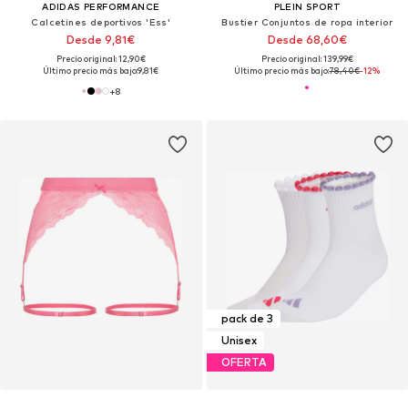
ADIDAS PERFORMANCE
PLEIN SPORT
Calcetines deportivos 'Ess'
Bustier Conjuntos de ropa interior
Desde 9,81€
Desde 68,60€
Precio original: 12,90€
Precio original: 139,99€
Último precio más bajo:
9,81€
Último precio más bajo:
78,40€
-12%
+
8
pack de 3
Unisex
OFERTA