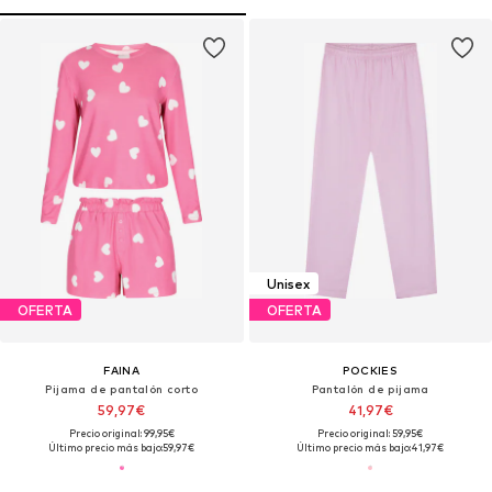
Unisex
OFERTA
OFERTA
FAINA
POCKIES
Pijama de pantalón corto
Pantalón de pijama
59,97€
41,97€
Precio original: 99,95€
Precio original: 59,95€
Último precio más bajo:
59,97€
Último precio más bajo:
41,97€