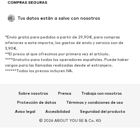
COMPRAS SEGURAS
Tallas grandes
Ropa de maternidad
Ocasiones
Exclusivo
Tus datos están a salvo con nosotros
Reciclado
ZAPATOS
*Envío gratis para pedidos a partir de 29,90€, para compras
inferiores a este importe, los gastos de envío y servicio son de
3,90€.
Nuevo
Tendencia
**El precio al que ofrecimos por primera vez el artículo.
Zapatillas de deporte
Botines
****Gratuito para todos los operadores españoles. Puede haber
cargos para las llamadas realizadas desde el extranjero.
Zapatos de tacón y plataforma
Botas
******Todos los precios incluyen IVA.
Sandalias
Zapatos bajos
Zapatos deportivos
Bailarinas
Sobre nosotros
Prensa
Trabaja con nosotros
Mules
Zapatillas de casa
Protección de datos
Términos y condiciones de uso
Exclusivo
Aviso legal
Accesibilidad
Seguridad del producto
DEPORTE
© 2026 ABOUT YOU SE & Co. KG
Ropa deportiva
Disciplinas deportivas
Zapatos deportivos
Mochilas deportivas y bolsos