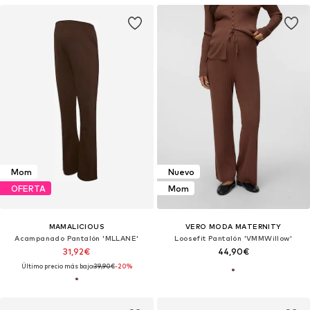
Mom
Nuevo
OFERTA
Mom
MAMALICIOUS
VERO MODA MATERNITY
Acampanado Pantalón 'MLLANE'
Loosefit Pantalón 'VMMWillow'
31,92€
44,90€
Último precio más bajo:
39,90€
-20%