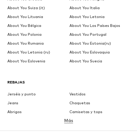
About You Suiza (it)
About You Italia
About You Lituania
About You Letonia
About You Bélgica
About You Los Países Bajos
About You Polonia
About You Portugal
About You Rumania
About You Estonia(ru)
About You Letonia (ru)
About You Eslovaquia
About You Eslovenia
About You Suecia
REBAJAS
Jerséis y punto
Vestidos
Jeans
Chaquetas
Abrigos
Camisetas y tops
Más
Pantalones
Ropa interior
Faldas
Blusas y camisas