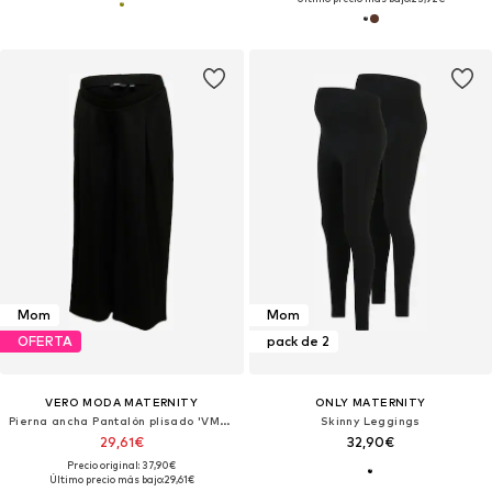
Mom
Mom
OFERTA
pack de 2
VERO MODA MATERNITY
ONLY MATERNITY
Pierna ancha Pantalón plisado 'VMMJasmine'
Skinny Leggings
29,61€
32,90€
Precio original: 37,90€
Último precio más bajo:
29,61€