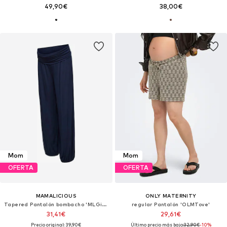
49,90€
38,00€
Mom
Mom
OFERTA
OFERTA
MAMALICIOUS
ONLY MATERNITY
Tapered Pantalón bombacho 'MLGiovanna'
regular Pantalón 'OLMTove'
31,41€
29,61€
Precio original: 39,90€
Último precio más bajo:
32,90€
-10%