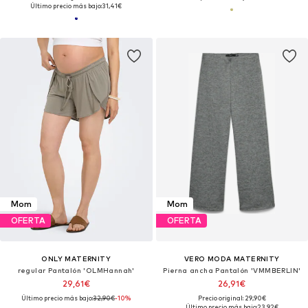
Último precio más bajo:
31,41€
Mom
Mom
OFERTA
OFERTA
ONLY MATERNITY
VERO MODA MATERNITY
regular Pantalón 'OLMHannah'
Pierna ancha Pantalón 'VMMBERLIN'
29,61€
26,91€
Último precio más bajo:
32,90€
-10%
Precio original: 29,90€
Último precio más bajo:
23,92€