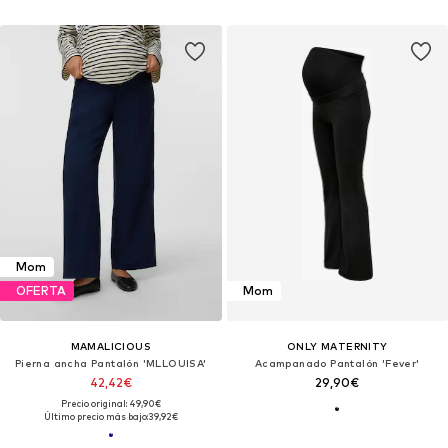
Mom
OFERTA
Mom
MAMALICIOUS
ONLY MATERNITY
Pierna ancha Pantalón 'MLLOUISA'
Acampanado Pantalón 'Fever'
42,42€
29,90€
Precio original: 49,90€
Último precio más bajo:
39,92€