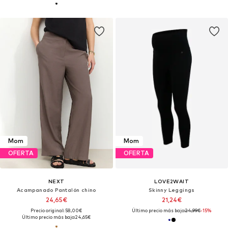
Mom
Mom
OFERTA
OFERTA
NEXT
LOVE2WAIT
Acampanado Pantalón chino
Skinny Leggings
24,65€
21,24€
Precio original: 58,00€
Último precio más bajo:
24,99€
-15%
Último precio más bajo:
24,65€