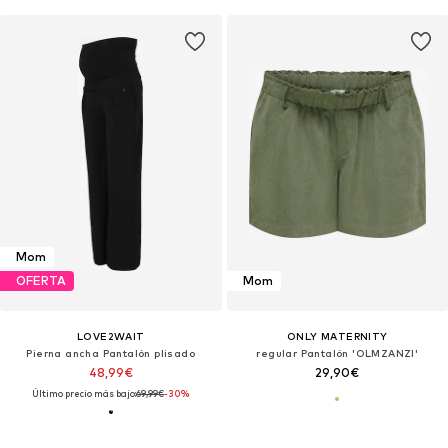
Mom
OFERTA
Mom
LOVE2WAIT
ONLY MATERNITY
Pierna ancha Pantalón plisado
regular Pantalón 'OLMZANZI'
48,99€
29,90€
Último precio más bajo:
69,99€
-30%