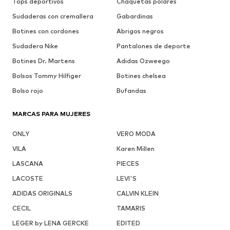
Tops deportivos
Chaquetas polares
Sudaderas con cremallera
Gabardinas
Botines con cordones
Abrigos negros
Sudadera Nike
Pantalones de deporte
Botines Dr. Martens
Adidas Ozweego
Bolsos Tommy Hilfiger
Botines chelsea
Bolso rojo
Bufandas
MARCAS PARA MUJERES
ONLY
VERO MODA
VILA
Karen Millen
LASCANA
PIECES
LACOSTE
LEVI'S
ADIDAS ORIGINALS
CALVIN KLEIN
CECIL
TAMARIS
LEGER by LENA GERCKE
EDITED