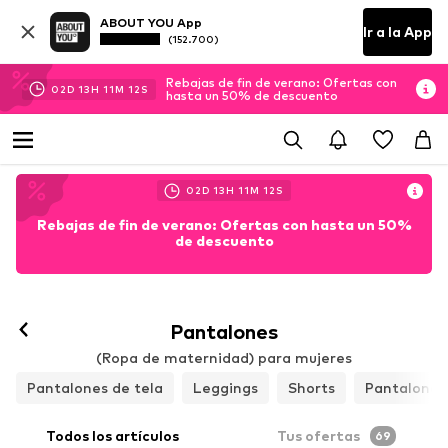
ABOUT YOU App
Ir a la App
(152.700)
Rebajas de fin de verano: Ofertas con
02
D
13
H
11
M
11
S
hasta un 50% de descuento
02
D
13
H
11
M
11
S
Rebajas de fin de verano: Ofertas con hasta un 50%
de descuento
Pantalones
(Ropa de maternidad) para mujeres
Pantalones de tela
Leggings
Shorts
Pantalones
Todos los artículos
Tus ofertas
69