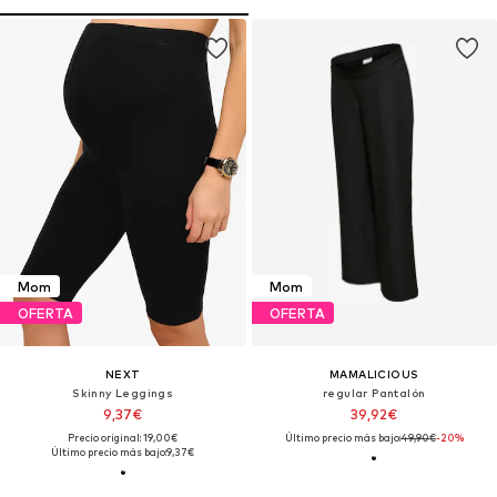
Mom
Mom
OFERTA
OFERTA
NEXT
MAMALICIOUS
Skinny Leggings
regular Pantalón
9,37€
39,92€
Precio original: 19,00€
Último precio más bajo:
49,90€
-20%
Último precio más bajo:
9,37€