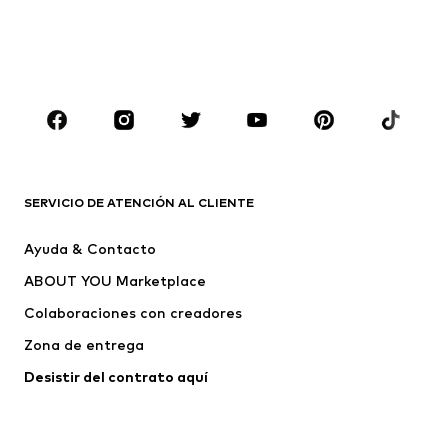
Sudaderas y sudaderas con
Blazers
capucha
Ropa de baño
Jumpsuits y monos
Tallas grandes
Ropa de maternidad
Zapatos
Deporte
Complementos
Premium
ROPA
SERVICIO DE ATENCIÓN AL CLIENTE
Nuevo
Tendencia
Ayuda & Contacto
Vestidos
Jeans
ABOUT YOU Marketplace
Camisetas y tops
Pantalones
Colaboraciones con creadores
Chaquetas
Jerséis y punto
Zona de entrega
Ropa interior
Blusas y camisas
Abrigos
Faldas
Desistir del contrato aquí 
Ropa de baño
Sudaderas
Blazers
Jumpsuits y monos