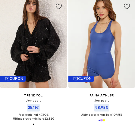
CUPÓN
CUPÓN
TRENDYOL
FAINA ATHLSR
Jumpsuit
Jumpsuit
25,11€
98,95€
Precio original: 47,90€
Último precio más bajo:
109,95€
Último precio más bajo:
22,32€