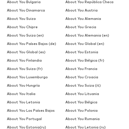
About You Bulgaria
About You República Checa
About You Dinamarca
About You Austria
About You Suiza
About You Alemania
About You Chipre
About You Grecia
About You Suiza (en)
About You Alemania (en)
About You Países Bajos (de)
About You Global (en)
About You Global (es)
About You Estonia
About You Finlandia
About You Bélgica (fr)
About You Suiza (fr)
About You Francia
About You Luxemburgo
About You Croacia
About You Hungría
About You Suiza (it)
About You Italia
About You Lituania
About You Letonia
About You Bélgica
About You Los Países Bajos
About You Polonia
About You Portugal
About You Rumania
About You Estonia(ru)
About You Letonia (ru)