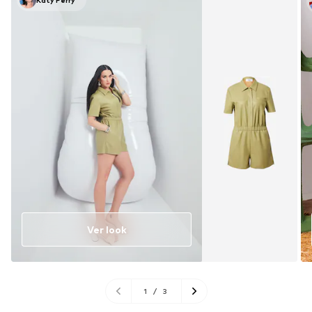
Ver look
1
/
3