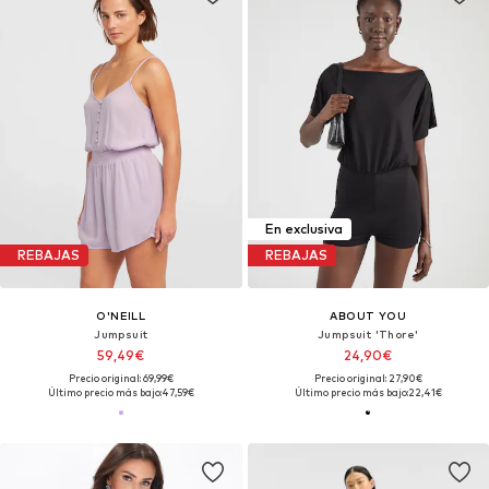
En exclusiva
REBAJAS
REBAJAS
O'NEILL
ABOUT YOU
Jumpsuit
Jumpsuit 'Thore'
59,49€
24,90€
Precio original: 69,99€
Precio original: 27,90€
Último precio más bajo:
47,59€
Último precio más bajo:
22,41€