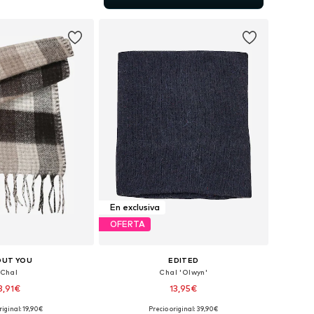
 a la cesta
En exclusiva
OFERTA
OUT YOU
EDITED
Chal
Chal 'Olwyn'
8,91€
13,95€
riginal: 19,90€
Precio original: 39,90€
onibles: One Size
Tallas disponibles: One Size