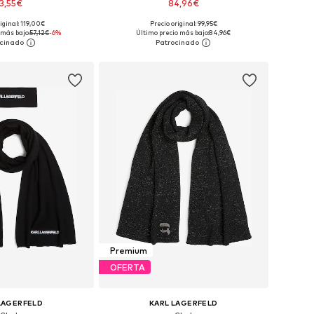
3,55€
84,96€
iginal: 119,00€
Precio original: 99,95€
onibles: One Size
Tallas disponibles: One Size
 más bajo:
57,12€
-6%
Último precio más bajo:
84,96€
 a la cesta
Añadir a la cesta
Premium
OFERTA
LAGERFELD
KARL LAGERFELD