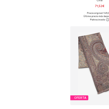
Chal
71,52€
Precio original: 149
Tallas disponibles: O
Último precio más bajo:
Añadir a la c
OFERTA