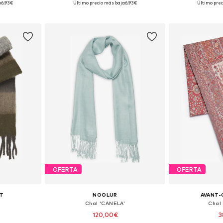
:
6,93€
Último precio más bajo:
6,93€
Último prec
esta
Añadir a la cesta
Añadir
OFERTA
OFERTA
T
NOOLUR
AVANT-
Chal 'CANELA'
Chal 
120,00€
3