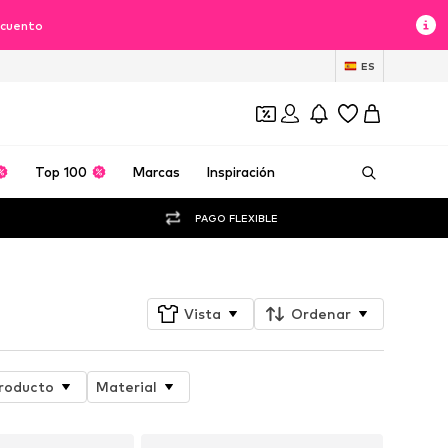
scuento
ES
Top 100
Marcas
Inspiración
PAGO FLEXIBLE
Vista
Ordenar
producto
Material