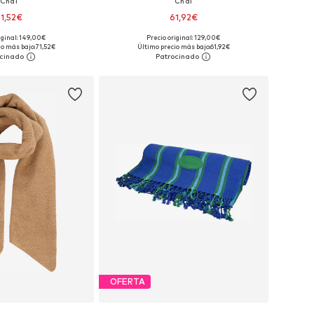
Chal
Chal
1,52€
61,92€
iginal: 149,00€
Precio original: 129,00€
onibles: One Size
Tallas disponibles: One Size
io más bajo:
71,52€
Último precio más bajo:
61,92€
 a la cesta
Añadir a la cesta
OFERTA