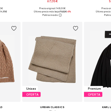
67,05€
5
90€
Precio original: 149,00€
Precio or
ne Size
Tallas disponibles: One Size
Tallas disp
14,95€
Último precio más bajo:
71,52€
-6%
Último precio
esta
Añadir a la cesta
Añadir
Unisex
Premium
OFERTA
OFERTA
LD
URBAN CLASSICS
KARL 