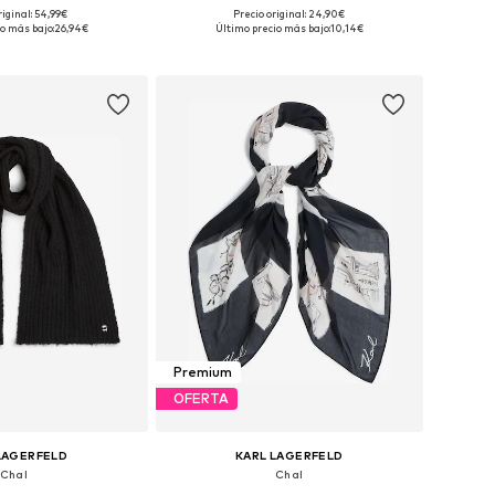
+
2
riginal: 54,99€
Precio original: 24,90€
onibles: One Size
Tallas disponibles: One Size
o más bajo:
26,94€
Último precio más bajo:
10,14€
 a la cesta
Añadir a la cesta
Premium
OFERTA
LAGERFELD
KARL LAGERFELD
Chal
Chal