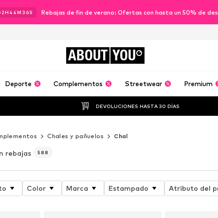
Rebajas de fin de verano: Ofertas con hasta un 50% de de
02
H
44
M
34
S
ABOUT
YOU
Deporte
Complementos
Streetwear
Premium
DEVOLUCIONES HASTA 30 DÍAS
mplementos
Chales y pañuelos
Chal
n rebajas
588
to
Color
Marca
Estampado
Atributo del 