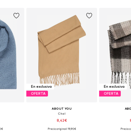
esta
Añadir a la cesta
Añadir
En exclusiva
En exclusiva
OFERTA
OFERTA
ABOUT YOU
AB
Chal
8,42€
90€
Precio original: 19,90€
Precio o
ne Size
Tallas disponibles: One Size
Tallas disp