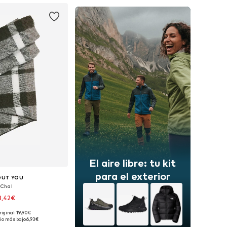
El aire libre: tu kit
para el exterior
OUT YOU
Chal
8,42€
riginal: 19,90€
onibles: One Size
io más bajo:
6,93€