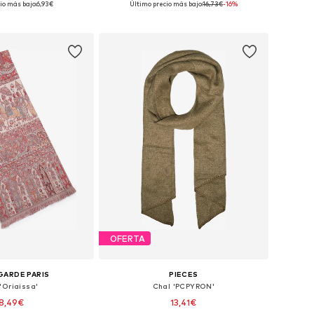
io más bajo:
6,93€
Último precio más bajo:
16,73€
-16%
 a la cesta
Añadir a la cesta
OFERTA
GARDE PARIS
PIECES
'Oriaissa'
Chal 'PCPYRON'
8,49€
13,41€