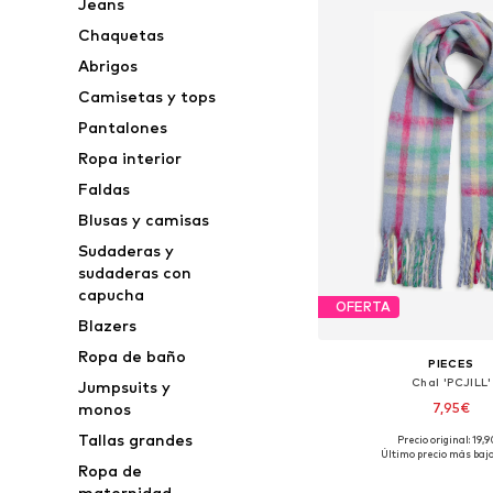
Jeans
Chaquetas
Abrigos
Camisetas y tops
Pantalones
Ropa interior
Faldas
Blusas y camisas
Sudaderas y
sudaderas con
capucha
OFERTA
Blazers
Ropa de baño
PIECES
Chal 'PCJILL'
Jumpsuits y
7,95€
monos
Tallas grandes
Precio original: 19,
Tallas disponibles: O
Último precio más bajo
Ropa de
Añadir a la c
maternidad