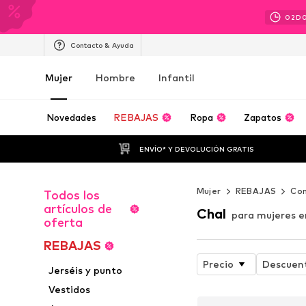
02
D
Contacto & Ayuda
Mujer
Hombre
Infantil
Novedades
REBAJAS
Ropa
Zapatos
ENVÍO* Y DEVOLUCIÓN GRATIS
Mujer
REBAJAS
Co
Todos los
artículos de
Chal
para mujeres e
oferta
REBAJAS
Precio
Descuen
Jerséis y punto
Vestidos