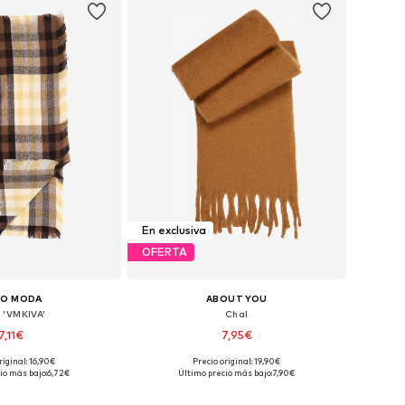
En exclusiva
OFERTA
RO MODA
ABOUT YOU
 'VMKIVA'
Chal
7,11€
7,95€
+
1
riginal: 16,90€
Precio original: 19,90€
onibles: One Size
Tallas disponibles: One Size
io más bajo:
6,72€
Último precio más bajo:
7,90€
 a la cesta
Añadir a la cesta