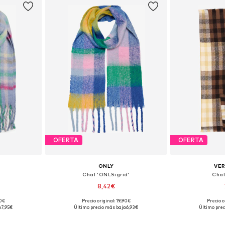
OFERTA
OFERTA
ONLY
VE
Chal 'ONLSigrid'
Chal
8,42€
90€
Precio original: 19,90€
Precio o
ne Size
Tallas disponibles: One Size
Tallas disp
:
7,95€
Último precio más bajo:
6,93€
Último prec
esta
Añadir a la cesta
Añadir