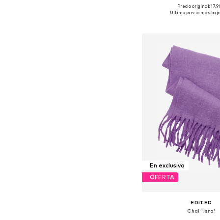
Precio original: 17,
Tallas disponibles: O
Último precio más bajo
Añadir a la c
En exclusiva
OFERTA
EDITED
Chal 'Isra'