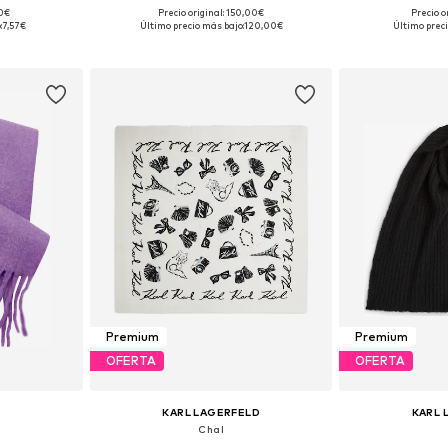
+
2
90€
Precio original: 150,00€
Precio o
ne Size
Tallas disponibles: One Size
Tallas disp
:
7,57€
Último precio más bajo:
120,00€
Último preci
esta
Añadir a la cesta
Añadir
Premium
Premium
OFERTA
OFERTA
KARL LAGERFELD
KARL 
Chal