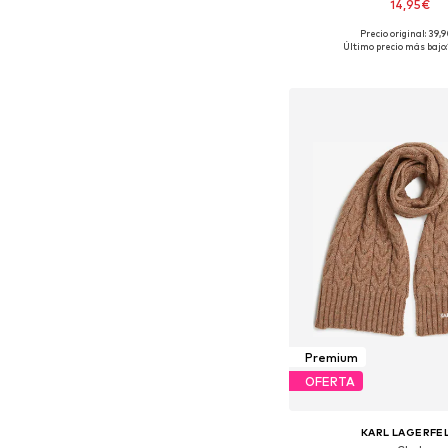
14,95€
Precio original: 39,
Tallas disponibles: O
Último precio más bajo:
Añadir a la c
Premium
OFERTA
KARL LAGERFE