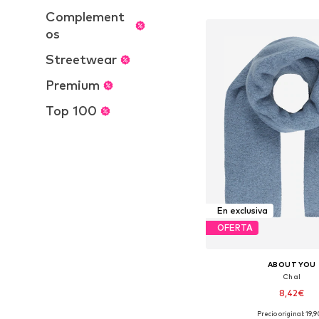
Añadir a la c
Complement
os
Streetwear
Premium
Top 100
En exclusiva
OFERTA
ABOUT YOU
Chal
8,42€
Precio original: 19,
Tallas disponibles: O