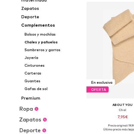
Zapatos
Deporte
Complementos
Bolsos y mochilas
Chales y pañuelos
Sombreros y gorros
Joyería
Cinturones
Carteras
Guantes
En exclusiva
Gafas de sol
OFERTA
Premium
ABOUT YOU
Ropa
Chal
7,95€
Zapatos
Precio original: 19,
Tallas disponibles: O
Deporte
Último precio más bajo