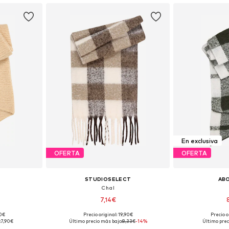
En exclusiva
OFERTA
OFERTA
STUDIOSELECT
AB
Chal
7,14€
90€
Precio original: 19,90€
Precio o
ne Size
Tallas disponibles: One Size
Tallas disp
:
7,90€
Último precio más bajo:
8,33€
-14%
Último prec