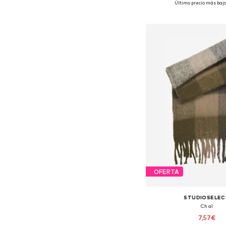
Último precio más bajo
Añadir a la c
OFERTA
STUDIOSELEC
Chal
7,57€