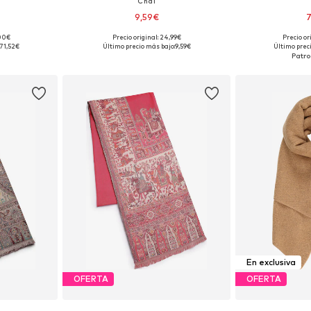
Chal
9,59€
7
,00€
Precio original: 24,99€
Precio or
ne Size
Tallas disponibles: Onesize
Tallas disp
71,52€
Último precio más bajo:
9,59€
Último prec
esta
Añadir a la cesta
Añadir
En exclusiva
OFERTA
OFERTA