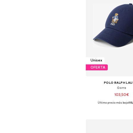
Unisex
OFERTA
POLO RALPH LA
Gorra
103,50€
Último precio más bajo:
115
Tallas disponibles:
Añadir a la c