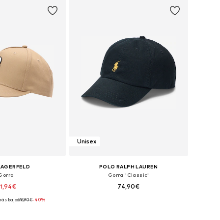
Unisex
LAGERFELD
POLO RALPH LAUREN
Gorra
Gorra 'Classic'
1,94€
74,90€
más bajo:
69,90€
-40%
ponibles: 55-60
Tallas disponibles: 55-60
 a la cesta
Añadir a la cesta