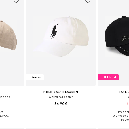
Unisex
OFERTA
POLO RALPH LAUREN
KARL 
aseball'
Gorra 'Classic'
84,90€
4
90€
Precio o
 55-60
Tallas disponibles: 55-60
Tallas dis
23,90€
Último preci
esta
Añadir a la cesta
Añadir