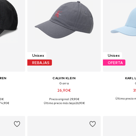
Unisex
Unisex
REBAJAS
OFERTA
UREN
CALVIN KLEIN
KARL 
Gorra
26,90€
3
Último precio 
90€
Precio original: 29,90€
 55-60
Tallas disponibles: 55-60
Tallas dis
74,90€
Último precio más bajo:
26,90€
esta
Añadir a la cesta
Añadir