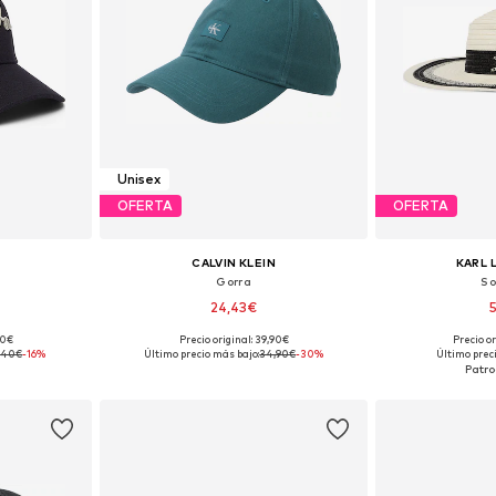
Unisex
OFERTA
OFERTA
CALVIN KLEIN
KARL 
Gorra
So
24,43€
00€
Precio original: 39,90€
Precio or
 55-60
Tallas disponibles: 55-60
Tallas dispon
,40€
-16%
Último precio más bajo:
34,90€
-30%
Último prec
esta
Añadir a la cesta
Añadir