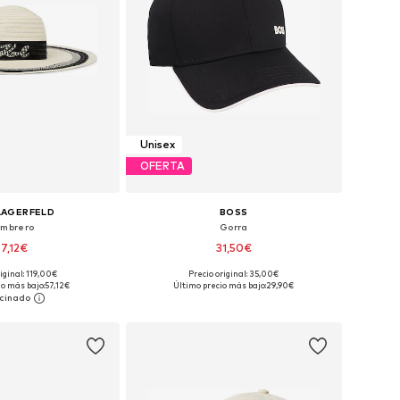
Unisex
OFERTA
LAGERFELD
BOSS
mbrero
Gorra
57,12€
31,50€
iginal: 119,00€
Precio original: 35,00€
ibles: 56-57, 58-59
Tallas disponibles: 55-60
io más bajo:
57,12€
Último precio más bajo:
29,90€
 a la cesta
Añadir a la cesta