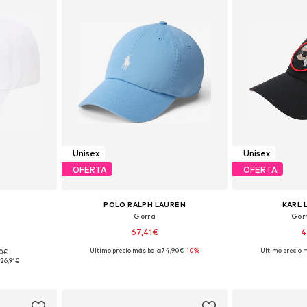
Unisex
Unisex
OFERTA
OFERTA
POLO RALPH LAUREN
KARL 
Gorra
Gor
67,41€
4
Último precio más bajo:
+
74,90€
26
-10%
Último precio m
90€
 55-60
Tallas disponibles: 55-60
Tallas dis
26,91€
esta
Añadir a la cesta
Añadir