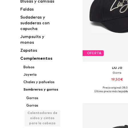
Blusas y camisas
Faldas
Sudaderas y
sudaderas con
capucha
Jumpsuits y
monos
Zapatos
OFERTA
Complementos
Bolsos
LIU JO
Gorra
Joyería
19,50€
Chales y pañuelos
Precio original: 39,
Sombreros y gorros
Tallas disponibles:
Último precio más bajo:
23
Añadir a la c
Gorros
Gorras
Calentadores de
oídos y cintas
para la cabeza