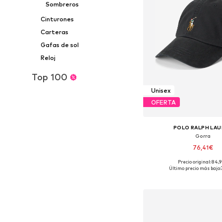
Sombreros
Cinturones
Carteras
Gafas de sol
Reloj
Top 100
Unisex
OFERTA
POLO RALPH LA
Gorra
76,41€
Precio original: 84,
Tallas disponibles:
Último precio más bajo:
Añadir a la c