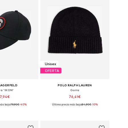
Unisex
OFERTA
LAGERFELD
POLO RALPH LAUREN
ra 'IKON'
Gorra
7,94€
76,41€
ás bajo:
79,90€
-40%
Último precio más bajo:
84,90€
-10%
ponibles: 55-60
Tallas disponibles: 55-60
 a la cesta
Añadir a la cesta