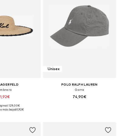
Unisex
LAGERFELD
POLO RALPH LAUREN
mbrero
Gorra
1,92€
74,90€
+
3
iginal: 129,00€
ponibles: 55-60
Tallas disponibles: 55-60
io más bajo:
61,92€
 a la cesta
Añadir a la cesta