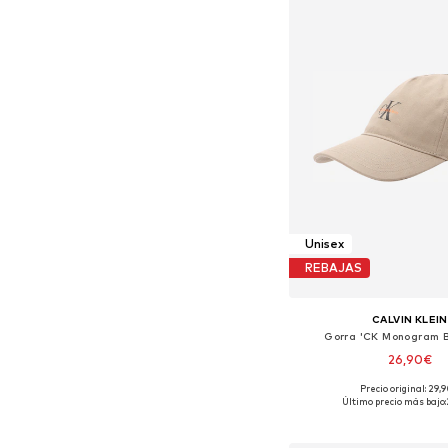
Unisex
REBAJAS
CALVIN KLEIN
Gorra 'CK Monogram B
26,90€
Precio original: 29,
Tallas disponibles:
Último precio más bajo:
Añadir a la c