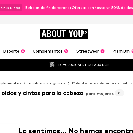
Rebajas de fin de verano: Ofertas con hasta un 50% de de
04
H
53
M
44
S
ABOUT
YOU
Deporte
Complementos
Streetwear
Premium
DEVOLUCIONES HASTA 30 DÍAS
plementos
Sombreros y gorros
Calentadores de oídos y cintas
oídos y cintas para la cabeza
para mujeres
0
Lo sentimos... No hemos encontr