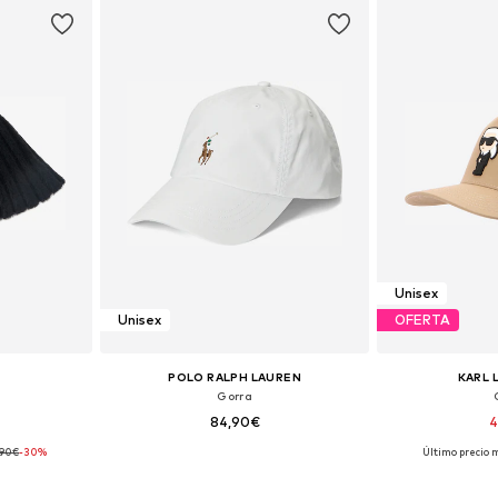
Unisex
Unisex
OFERTA
POLO RALPH LAUREN
KARL 
Gorra
84,90€
4
,90€
-30%
Último precio 
 55-60
Tallas disponibles: 55-60
Tallas dis
esta
Añadir a la cesta
Añadir