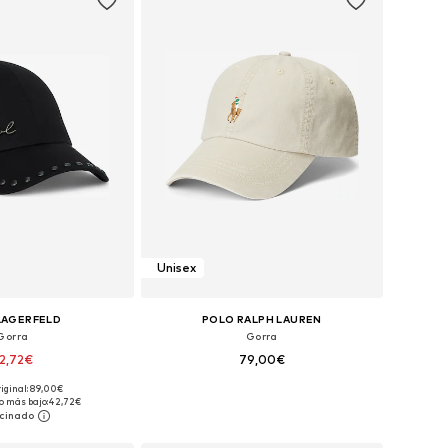
Unisex
LAGERFELD
POLO RALPH LAUREN
Gorra
Gorra
2,72€
79,00€
riginal: 89,00€
ponibles: 55-60
Tallas disponibles: 55-60
o más bajo:
42,72€
 a la cesta
Añadir a la cesta