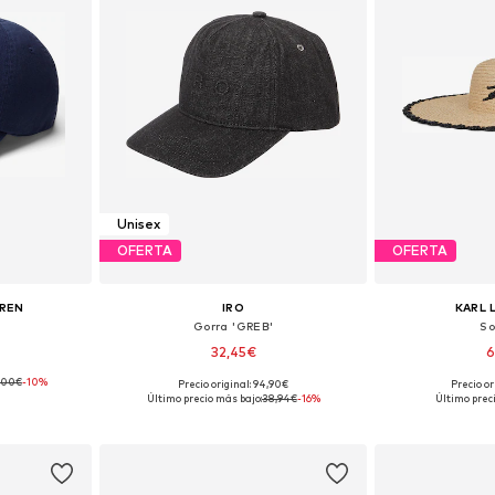
Unisex
OFERTA
OFERTA
UREN
IRO
KARL 
Gorra 'GREB'
So
32,45€
6
,00€
-10%
Precio original: 94,90€
Precio or
 55-60
Tallas disponibles: 55-60
Tallas dis
Último precio más bajo:
38,94€
-16%
Último prec
esta
Añadir a la cesta
Añadir