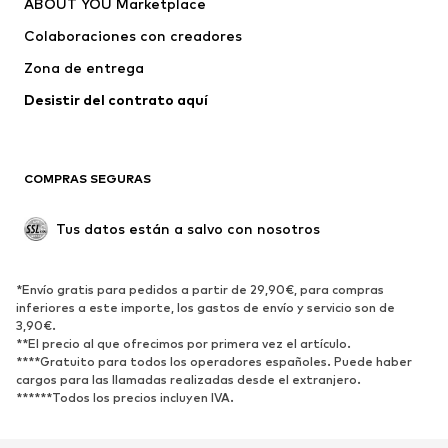
ABOUT YOU Marketplace
Camisetas y tops
Pantalones
Colaboraciones con creadores
Chaquetas
Jerséis y punto
Zona de entrega
Ropa interior
Blusas y camisas
Abrigos
Faldas
Desistir del contrato aquí 
Ropa de baño
Sudaderas
Blazers
Jumpsuits y monos
COMPRAS SEGURAS
Tallas grandes
Ropa de maternidad
Ocasiones
Exclusivo
Tus datos están a salvo con nosotros
Reciclado
ZAPATOS
*Envío gratis para pedidos a partir de 29,90€, para compras
inferiores a este importe, los gastos de envío y servicio son de
3,90€.
Nuevo
Tendencia
**El precio al que ofrecimos por primera vez el artículo.
Zapatillas de deporte
Botines
****Gratuito para todos los operadores españoles. Puede haber
cargos para las llamadas realizadas desde el extranjero.
Zapatos de tacón y plataforma
Botas
******Todos los precios incluyen IVA.
Sandalias
Zapatos bajos
Zapatos deportivos
Bailarinas