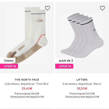
Unisex
pack de 2
OFERTA
OFERTA
THE NORTH FACE
LIFTERS
Calcetines deportivos 'Trail Run'
Calcetines deportivos 'Race'
23,40€
25,50€
Precio original: 26,00€
Precio original: 30,00€
Último precio más bajo:
23,40€
Último precio más bajo:
24,00€