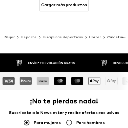
Cargar más productos
Mujer
Deporte
Disciplinas deportivas
Correr
Calcetines de correr
DEVOLUCIONES HASTA 30 DÍAS
P
¡No te pierdas nada!
Suscríbete a la Newsletter y recibe ofertas exclusivas
Para mujeres
Para hombres