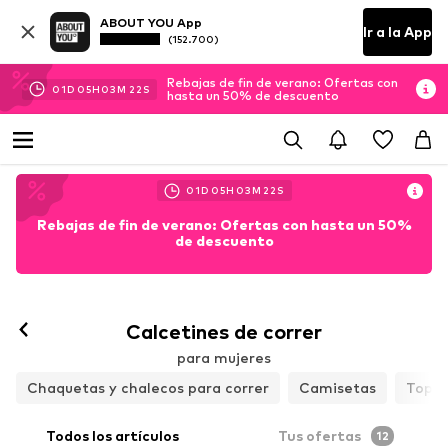
ABOUT YOU App
Ir a la App
(152.700)
Rebajas de fin de verano: Ofertas con
01
D
05
H
03
M
21
S
hasta un 50% de descuento
01
D
05
H
03
M
21
S
Rebajas de fin de verano: Ofertas con hasta un 50%
de descuento
Calcetines de correr
para mujeres
Chaquetas y chalecos para correr
Camisetas
Tops
Todos los artículos
Tus ofertas
12