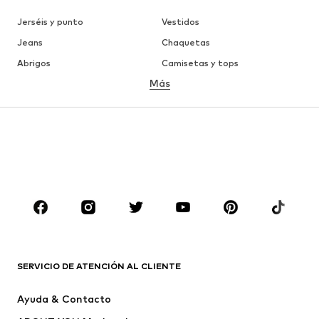
Jerséis y punto
Vestidos
Jeans
Chaquetas
Abrigos
Camisetas y tops
Más
Pantalones
Ropa interior
Faldas
Blusas y camisas
Sudaderas y sudaderas con
Blazers
capucha
Ropa de baño
Jumpsuits y monos
Tallas grandes
Ropa de maternidad
Zapatos
Deporte
Complementos
Premium
ROPA
SERVICIO DE ATENCIÓN AL CLIENTE
Nuevo
Tendencia
Ayuda & Contacto
Vestidos
Jeans