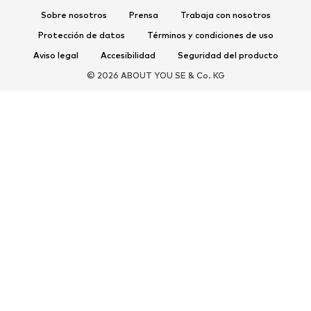
Sobre nosotros
Prensa
Trabaja con nosotros
Mules
Zapatillas de casa
Protección de datos
Términos y condiciones de uso
Exclusivo
Aviso legal
Accesibilidad
Seguridad del producto
DEPORTE
© 2026 ABOUT YOU SE & Co. KG
Ropa deportiva
Disciplinas deportivas
Zapatos deportivos
Mochilas deportivas y bolsos
Complementos deportivos
COMPLEMENTOS
Nuevo
Bolsos y mochilas
Joyería
Chales y pañuelos
Sombreros y gorros
Cinturones
Carteras y estuches
Gafas de sol
Relojes
Accesorios para el hogar
Accesorios para el pelo
Guantes