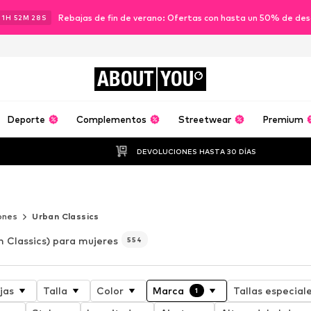
Rebajas de fin de verano: Ofertas con hasta un 50% de de
11
H
52
M
26
S
ABOUT
YOU
Deporte
Complementos
Streetwear
Premium
DEVOLUCIONES HASTA 30 DÍAS
ones
Urban Classics
 Classics) para mujeres
554
jas
Talla
Color
Marca
Tallas especial
1