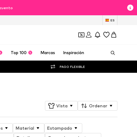
scuento
ES
Top 100
Marcas
Inspiración
PAGO FLEXIBLE
Seguir
Vista
Ordenar
es
Material
Estampado