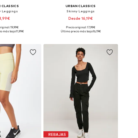
 CLASSICS
URBAN CLASSICS
y Leggings
Skinny Leggings
3,99€
Desde 16,19€
+
10
+
2
riginal: 19,99€
Precio original: 17,99€
bles: XS, S, M, L, XL
Disponible en muchas tallas
io más bajo:
11,99€
Último precio más bajo:
16,19€
 a la cesta
Añadir a la cesta
REBAJAS