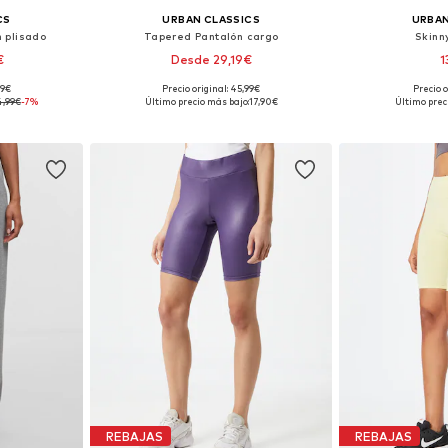
CS
URBAN CLASSICS
URBAN
 plisado
Tapered Pantalón cargo
Skinn
€
Desde 29,19€
1
+
8
99€
Precio original: 45,99€
Precio o
 tallas
Disponible en muchas tallas
Tallas disponi
4,99€
-7%
Último precio más bajo:
17,90€
Último prec
esta
Añadir a la cesta
Añadir
REBAJAS
REBAJAS