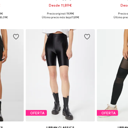
€
Desde 11,89€
Des
99€
Precio original: 19,99€
Precio o
 tallas
Disponible en muchas tallas
Tallas dispon
:
8,09€
Último precio más bajo:
11,89€
Último prec
esta
Añadir a la cesta
Añadir
OFERTA
OFERTA
CS
URBAN CLASSICS
URBAN