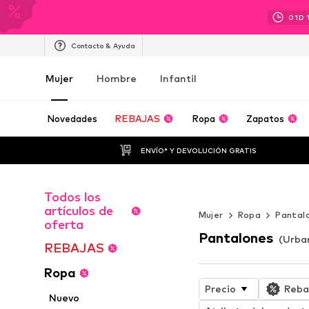
01
D
Contacto & Ayuda
Mujer
Hombre
Infantil
Novedades
REBAJAS
Ropa
Zapatos
ENVÍO* Y DEVOLUCIÓN GRATIS
Todos los
Un été sans fin
artículos de
Mujer
Ropa
Pantal
oferta
Pantalones
(Urban
REBAJAS
Ropa
Precio
Reba
Nuevo