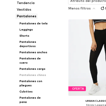
Atributo del product
Tendencia
Menos filtros
Vestidos
Pantalones
Pantalones de tela
Leggings
Shorts
Pantalones
deportivos
Pantalones anchos
Pantalones de
cuero
Pantalones cargo
Pantalones chinos
Pantalones con
pliegues
OFERTA
Culottes
Pantalones de
URBAN CLASSI
pana
Skinny Leggin