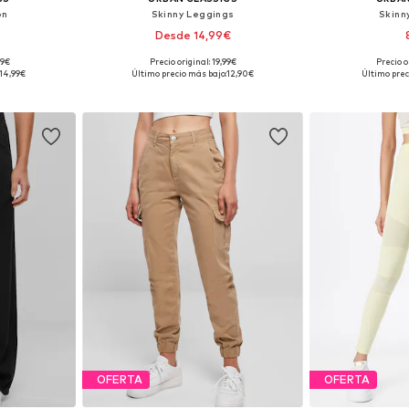
ón
Skinny Leggings
Skinn
Desde 14,99€
99€
Precio original: 19,99€
Precio o
, 40, 42, 44
Disponible en muchas tallas
Tallas disp
14,99€
Último precio más bajo:
12,90€
Último prec
esta
Añadir a la cesta
Añadir
OFERTA
OFERTA