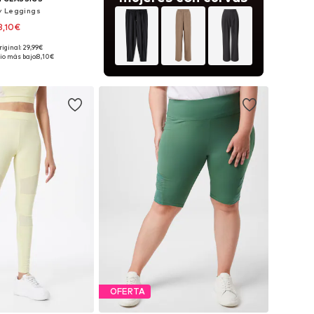
y Leggings
8,10€
riginal: 29,99€
onibles: XS, S, M
io más bajo:
8,10€
 a la cesta
OFERTA