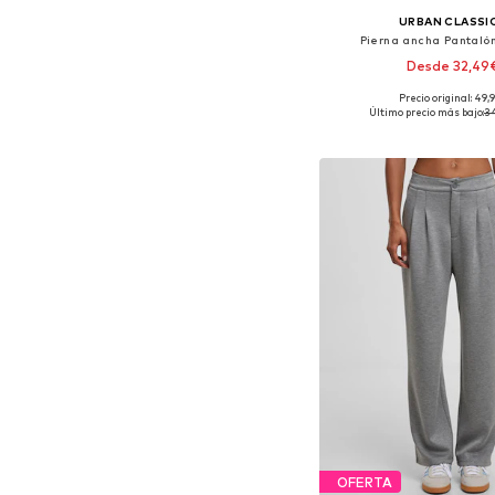
URBAN CLASSI
Pierna ancha Pantalón
Desde 32,49
Precio original: 49,
Disponible en muchas
Último precio más bajo:
3
Añadir a la c
OFERTA