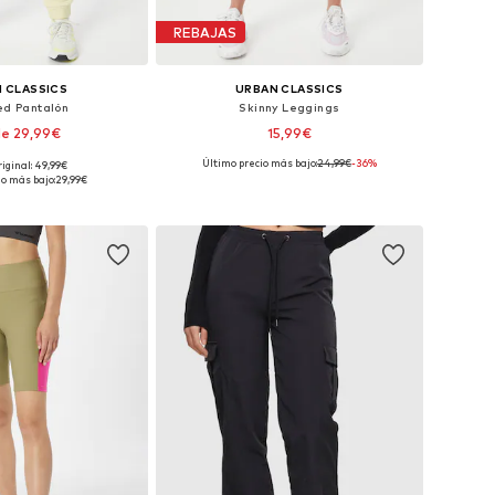
REBAJAS
 CLASSICS
URBAN CLASSICS
ed Pantalón
Skinny Leggings
e 29,99€
15,99€
+
5
Último precio más bajo:
+
24,99€
1
-36%
riginal: 49,99€
: 38, 40, 42, 46, 50, 52
Tallas disponibles: XS, S, M, L
io más bajo:
29,99€
 a la cesta
Añadir a la cesta