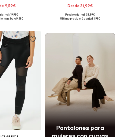
de 9,59€
Desde 31,99€
+
1
+
2
riginal: 19,99€
Precio original: 39,99€
ibles: XS, S, M, L
Disponible en muchas tallas
io más bajo:
9,59€
Último precio más bajo:
31,99€
 a la cesta
Añadir a la cesta
Pantalones para
mujeres con curvas
 CLASSICS