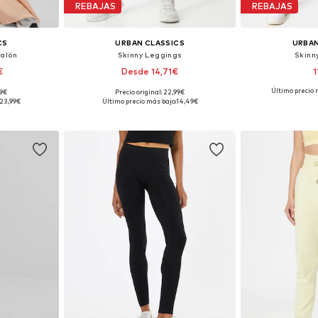
REBAJAS
REBAJAS
CS
URBAN CLASSICS
URBAN
talón
Skinny Leggings
Skinn
€
Desde 14,71€
1
Último precio 
99€
Precio original: 22,99€
 tallas
Disponible en muchas tallas
Tallas dispo
23,99€
Último precio más bajo:
14,49€
esta
Añadir a la cesta
Añadir