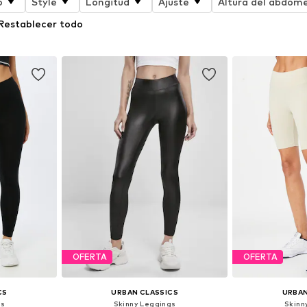
o
Style
Longitud
Ajuste
Altura del abdom
Restablecer todo
OFERTA
OFERTA
CS
URBAN CLASSICS
URBAN
gs
Skinny Leggings
Skinn