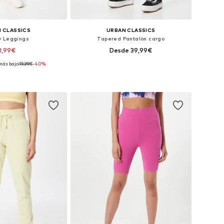
 CLASSICS
URBAN CLASSICS
y Leggings
Tapered Pantalón cargo
1,99€
Desde 39,99€
más bajo:
19,99€
-40%
+
2
nibles: S-M, L-XL
Disponible en muchas tallas
 a la cesta
Añadir a la cesta