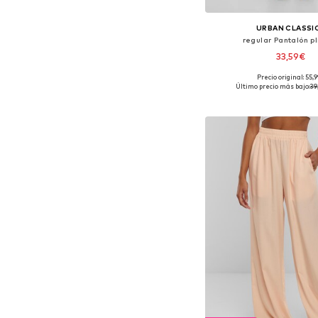
URBAN CLASSI
regular Pantalón p
33,59€
Precio original: 55,
Tallas disponibles: 36, 
Último precio más bajo:
39
Añadir a la c