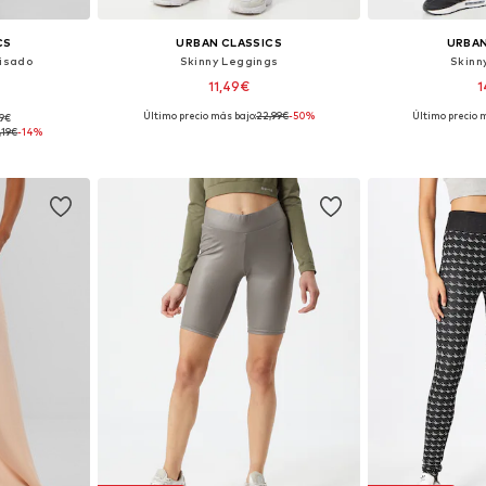
CS
URBAN CLASSICS
URBAN
lisado
Skinny Leggings
Skinn
11,49€
1
Último precio más bajo:
22,99€
-50%
Último precio m
99€
38, 40, 42
Tallas disponibles: XS, S, M, L, XL
Tallas disponi
,19€
-14%
esta
Añadir a la cesta
Añadir