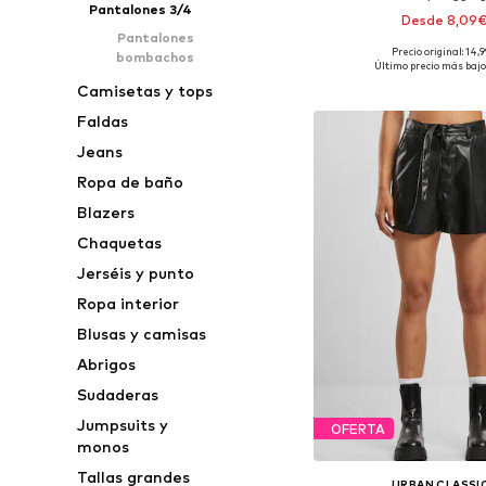
Pantalones 3/4
Desde 8,09
Pantalones
Precio original: 14,
bombachos
Disponible en muchas
Último precio más bajo
Añadir a la c
Camisetas y tops
Faldas
Jeans
Ropa de baño
Blazers
Chaquetas
Jerséis y punto
Ropa interior
Blusas y camisas
Abrigos
Sudaderas
Jumpsuits y
OFERTA
monos
Tallas grandes
URBAN CLASSI