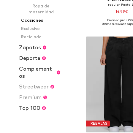
regular Pantal
Ropa de
maternidad
14,99€
Ocasiones
Precio original: 49,
Tallas disponibles: 38, 38
Último precio más bajo:
Exclusivo
Añadir a la c
Reciclado
Zapatos
Deporte
Complement
os
Streetwear
Premium
Top 100
REBAJAS