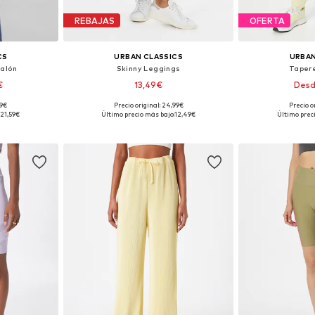
REBAJAS
OFERTA
CS
URBAN CLASSICS
URBAN
talón
Skinny Leggings
Taper
€
13,49€
Desd
99€
Precio original: 24,99€
Precio o
 tallas
Tallas disponibles: XS, S, M, L, XL
Tallas disponibles
21,59€
Último precio más bajo:
12,49€
Último prec
esta
Añadir a la cesta
Añadir