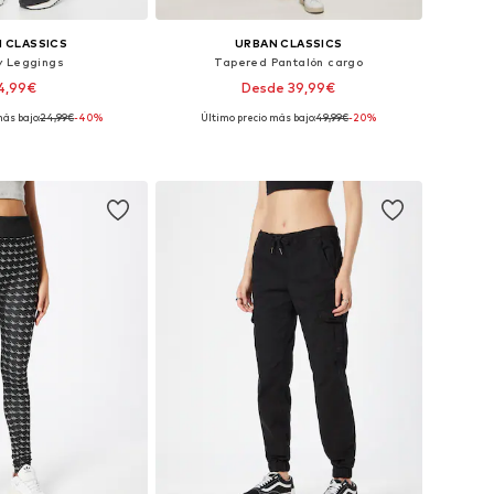
 CLASSICS
URBAN CLASSICS
y Leggings
Tapered Pantalón cargo
4,99€
Desde 39,99€
ás bajo:
+
24,99€
1
-40%
Último precio más bajo:
+
49,99€
1
-20%
bles: XS, S, M, L, XL
Disponible en muchas tallas
 a la cesta
Añadir a la cesta