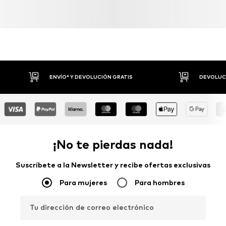
Artículo n.º
LTB2668003000003
ENVÍO* Y DEVOLUCIÓN GRATIS
DEVOLUCI
¡No te pierdas nada!
Suscríbete a la Newsletter y recibe ofertas exclusivas
Para mujeres
Para hombres
Tu dirección de correo electrónico