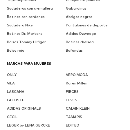
Sudaderas con cremallera
Gabardinas
Botines con cordones
Abrigos negros
Sudadera Nike
Pantalones de deporte
Botines Dr. Martens
Adidas Ozweego
Bolsos Tommy Hilfiger
Botines chelsea
Bolso rojo
Bufandas
MARCAS PARA MUJERES
ONLY
VERO MODA
VILA
Karen Millen
LASCANA
PIECES
LACOSTE
LEVI'S
ADIDAS ORIGINALS
CALVIN KLEIN
CECIL
TAMARIS
LEGER by LENA GERCKE
EDITED