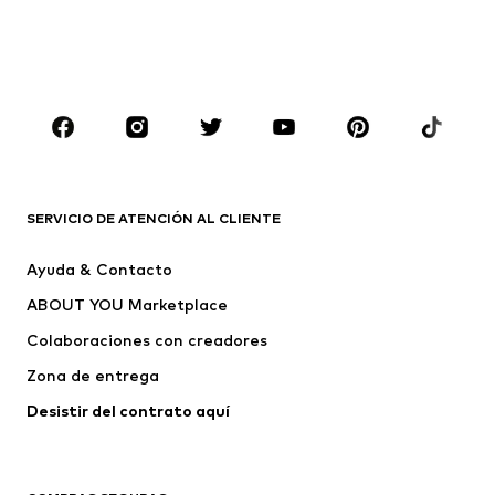
capucha
Ropa de baño
Jumpsuits y monos
Tallas grandes
Ropa de maternidad
Zapatos
Deporte
Complementos
Premium
ROPA
SERVICIO DE ATENCIÓN AL CLIENTE
Nuevo
Tendencia
Ayuda & Contacto
Vestidos
Jeans
ABOUT YOU Marketplace
Camisetas y tops
Pantalones
Colaboraciones con creadores
Chaquetas
Jerséis y punto
Zona de entrega
Ropa interior
Blusas y camisas
Abrigos
Faldas
Desistir del contrato aquí 
Ropa de baño
Sudaderas
Blazers
Jumpsuits y monos