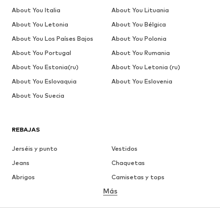
About You Italia
About You Lituania
About You Letonia
About You Bélgica
About You Los Países Bajos
About You Polonia
About You Portugal
About You Rumania
About You Estonia(ru)
About You Letonia (ru)
About You Eslovaquia
About You Eslovenia
About You Suecia
REBAJAS
Jerséis y punto
Vestidos
Jeans
Chaquetas
Abrigos
Camisetas y tops
Más
Pantalones
Ropa interior
Faldas
Blusas y camisas
Sudaderas y sudaderas con
Blazers