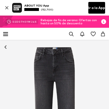
ABOUT YOU App
Ir a la App
(152.700)
Rebajas de fin de verano: Ofertas con
02
D
07
H
31
M
24
S
hasta un 50% de descuento