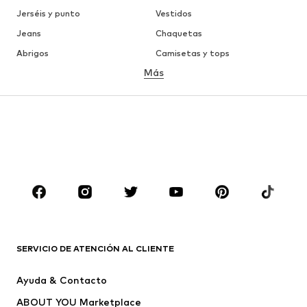
Jerséis y punto
Vestidos
Jeans
Chaquetas
Abrigos
Camisetas y tops
Más
Pantalones
Ropa interior
Faldas
Blusas y camisas
Sudaderas y sudaderas con
Blazers
capucha
Ropa de baño
Jumpsuits y monos
Tallas grandes
Ropa de maternidad
Zapatos
Deporte
Complementos
Premium
ROPA
SERVICIO DE ATENCIÓN AL CLIENTE
Nuevo
Tendencia
Ayuda & Contacto
Vestidos
Jeans
ABOUT YOU Marketplace
Camisetas y tops
Pantalones