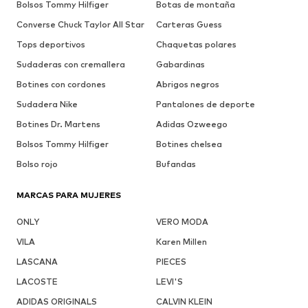
Bolsos Tommy Hilfiger
Botas de montaña
Converse Chuck Taylor All Star
Carteras Guess
Tops deportivos
Chaquetas polares
Sudaderas con cremallera
Gabardinas
Botines con cordones
Abrigos negros
Sudadera Nike
Pantalones de deporte
Botines Dr. Martens
Adidas Ozweego
Bolsos Tommy Hilfiger
Botines chelsea
Bolso rojo
Bufandas
MARCAS PARA MUJERES
ONLY
VERO MODA
VILA
Karen Millen
LASCANA
PIECES
LACOSTE
LEVI'S
ADIDAS ORIGINALS
CALVIN KLEIN