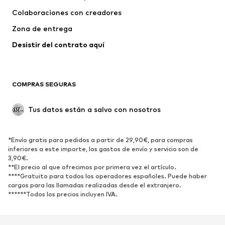
Colaboraciones con creadores
Chaquetas
Jerséis y punto
Zona de entrega
Ropa interior
Blusas y camisas
Abrigos
Faldas
Desistir del contrato aquí 
Ropa de baño
Sudaderas
Blazers
Jumpsuits y monos
COMPRAS SEGURAS
Tallas grandes
Ropa de maternidad
Ocasiones
Exclusivo
Tus datos están a salvo con nosotros
Reciclado
ZAPATOS
*Envío gratis para pedidos a partir de 29,90€, para compras
inferiores a este importe, los gastos de envío y servicio son de
3,90€.
Nuevo
Tendencia
**El precio al que ofrecimos por primera vez el artículo.
Zapatillas de deporte
Botines
****Gratuito para todos los operadores españoles. Puede haber
cargos para las llamadas realizadas desde el extranjero.
Zapatos de tacón y plataforma
Botas
******Todos los precios incluyen IVA.
Sandalias
Zapatos bajos
Zapatos deportivos
Bailarinas