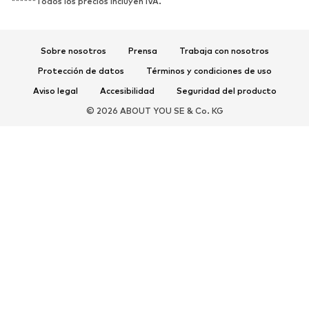
******Todos los precios incluyen IVA.
Sandalias
Zapatos bajos
Zapatos deportivos
Bailarinas
Sobre nosotros
Prensa
Trabaja con nosotros
Mules
Zapatillas de casa
Protección de datos
Términos y condiciones de uso
Exclusivo
Aviso legal
Accesibilidad
Seguridad del producto
DEPORTE
© 2026 ABOUT YOU SE & Co. KG
Ropa deportiva
Disciplinas deportivas
Zapatos deportivos
Mochilas deportivas y bolsos
Complementos deportivos
COMPLEMENTOS
Nuevo
Bolsos y mochilas
Joyería
Chales y pañuelos
Sombreros y gorros
Cinturones
Carteras y estuches
Gafas de sol
Relojes
Accesorios para el hogar