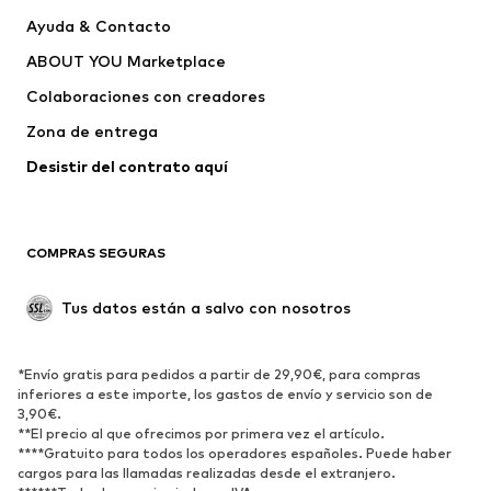
Nuevo
Tendencia
Ayuda & Contacto
Vestidos
Jeans
ABOUT YOU Marketplace
Camisetas y tops
Pantalones
Colaboraciones con creadores
Chaquetas
Jerséis y punto
Zona de entrega
Ropa interior
Blusas y camisas
Abrigos
Faldas
Desistir del contrato aquí 
Ropa de baño
Sudaderas
Blazers
Jumpsuits y monos
COMPRAS SEGURAS
Tallas grandes
Ropa de maternidad
Ocasiones
Exclusivo
Tus datos están a salvo con nosotros
Reciclado
ZAPATOS
*Envío gratis para pedidos a partir de 29,90€, para compras
inferiores a este importe, los gastos de envío y servicio son de
3,90€.
Nuevo
Tendencia
**El precio al que ofrecimos por primera vez el artículo.
Zapatillas de deporte
Botines
****Gratuito para todos los operadores españoles. Puede haber
cargos para las llamadas realizadas desde el extranjero.
Zapatos de tacón y plataforma
Botas