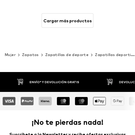
Cargar más productos
Mujer
Zapatos
Zapatillas de deporte
Zapatillas deportivas bajas
DEVOLUCIONES HASTA 30 DÍAS
P
¡No te pierdas nada!
Suscríbete a la Newsletter y recibe ofertas exclusivas