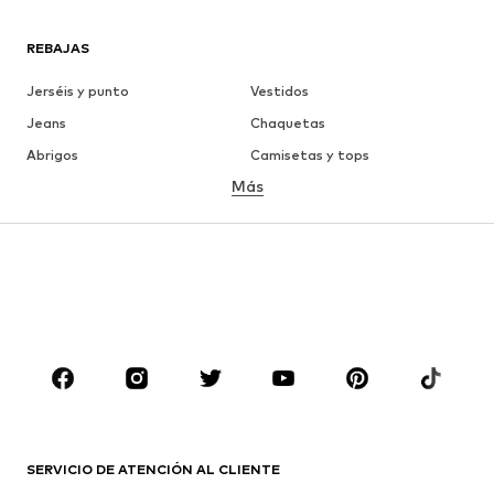
REBAJAS
Jerséis y punto
Vestidos
Jeans
Chaquetas
Abrigos
Camisetas y tops
Más
Pantalones
Ropa interior
Faldas
Blusas y camisas
Sudaderas y sudaderas con
Blazers
capucha
Ropa de baño
Jumpsuits y monos
Tallas grandes
Ropa de maternidad
Zapatos
Deporte
Complementos
Premium
ROPA
SERVICIO DE ATENCIÓN AL CLIENTE