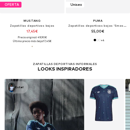
OFERTA
Unisex
MUSTANG
PUMA
Zapatillas deportivas bajas
Zapatillas deportivas bajas 'Smash 3.0'
17,45€
55,00€
Precio original: 49,90€
+
4
Último precio más bajo:
17,45€
ZAPATILLAS DEPORTIVAS INFORMALES
LOOKS INSPIRADORES
Estel