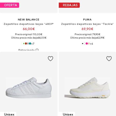
OFERTA
REBAJAS
NEW BALANCE
PUMA
Zapatillas deportivas bajas '480P'
Zapatillas deportivas bajas 'Tackle'
66,00€
69,90€
Precio original: 110,00€
Precio original: 79,90€
Último precio más bajo:
66,00€
Último precio más bajo:
62,91€
+
7
+
4
Unisex
Unisex