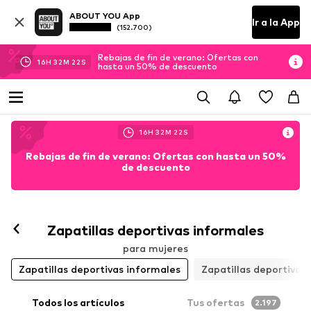
ABOUT YOU App
Ir a la App
(152.700)
Rebajas de fin de verano: Ofertas con
16
H
32
M
20
S
hasta un 50% de descuento
16
H
32
M
20
S
Rebajas de fin de verano: Ofertas con hasta un 50%
de descuento
Seguir
Zapatillas deportivas informales
para mujeres
Zapatillas deportivas informales
Zapatillas deportivas
Todos los artículos
Tus ofertas
2.197