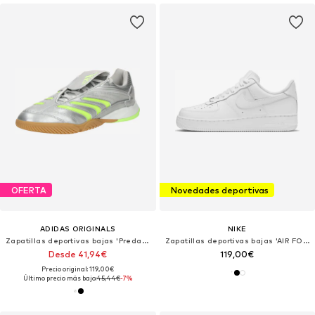
OFERTA
Novedades deportivas
ADIDAS ORIGINALS
NIKE
Zapatillas deportivas bajas 'Predator Sala'
Zapatillas deportivas bajas 'AIR FORCE 1 07'
Desde 41,94€
119,00€
Precio original: 119,00€
Último precio más bajo:
45,44€
-7%