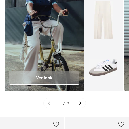
Ver look
1
/
3