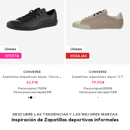
Unisex
Unisex
OFERTA
REBAJAS
CONVERSE
CONVERSE
Zapatillas deportivas bajas 'Chuck Taylor All Star Leather'
Zapatillas deportivas bajas 'CT'
62,91€
79,90€
Precio original: 79,90€
Precio original: 89,90€
Último precio más bajo:
62,91€
Último precio más bajo:
71,91€
DESCUBRE LAS TENDENCIAS Y LAS MEJORES MARCAS
Inspiración de Zapatillas deportivas informales