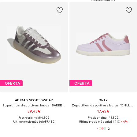
OFERTA
OFERTA
ADIDAS SPORTSWEAR
ONLY
Zapatillas deportivas bajas 'BARREDA DECODE'
Zapatillas deportivas bajas 'ONLLydie'
59,43€
17,45€
Precio original: 84,90€
Precio original: 49,90€
Último precio más bajo:
59,43€
Último precio más bajo:
31,41€
-44%
+
2