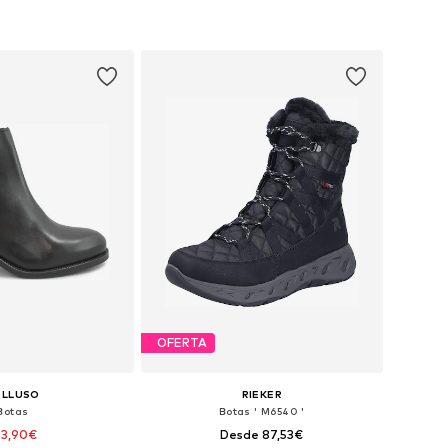
OFERTA
ELLUSO
RIEKER
Botas
Botas ' M6540 '
43,90€
Desde 87,53€