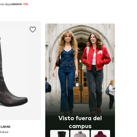
más bajo:
169,90€
-15%
es: 36, 37, 39, 40, 41
Tallas disponibles: 36, 37, 38, 39, 40, 41
 a la cesta
Añadir a la cesta
Visto fuera del
campus
ELMINI
Botas