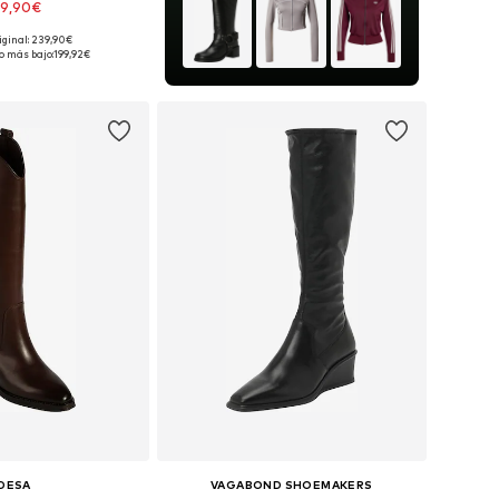
99,90€
iginal: 239,90€
bles: 38, 39, 41, 42
o más bajo:
199,92€
 a la cesta
DESA
VAGABOND SHOEMAKERS