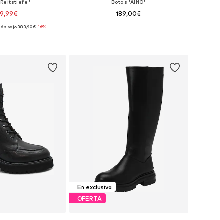
Reitstiefel'
Botas 'AINO'
19,99€
189,00€
ás bajo:
383,90€
-16%
ponibles: 38, 39
Tallas disponibles: 37, 40
 a la cesta
Añadir a la cesta
En exclusiva
OFERTA