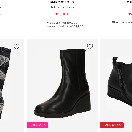
MARC O'POLO
CA
e
Botas de nieve
€
115,00€
1
Último precio 
Precio original: 169,00€
38, 39
Tallas disponibles: 37, 38
Tallas dispon
Último precio más bajo:
103,50€
esta
Añadir a la cesta
Añadir
OFERTA
REBAJAS