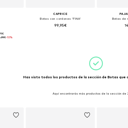
CAPRICE
PAJA
Botas con cordones 'FINA'
Botas de 
99,95€
1
,99€
: 39
Disponible en muchas tallas
Tallas d
,99€
-10%
esta
Añadir a la cesta
Añadir
Has visto todos los productos de la sección de Botas que co
Aquí encontrarás más productos de la sección de