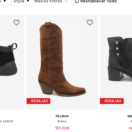
o
Style
Menos filtros
Restablecer todo
REBAJAS
REBAJAS
FELMINI
M
12-26908'
Botas
159,90€
1