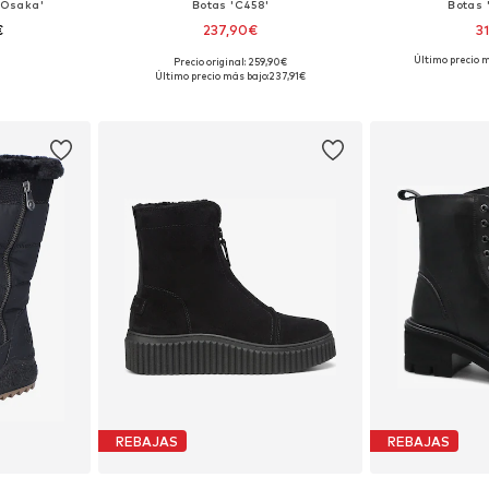
'Osaka'
Botas 'C458'
Botas '
€
237,90€
3
Último precio m
Precio original: 259,90€
 41, 41,5, 42
Tallas disponibles: 36, 37, 39
Tallas dis
Último precio más bajo:
237,91€
esta
Añadir a la cesta
Añadir
REBAJAS
REBAJAS