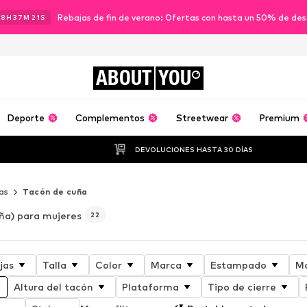
Rebajas de fin de verano: Ofertas con hasta un 50% de de
18
H
37
M
20
S
ABOUT
YOU
Deporte
Complementos
Streetwear
Premium
DEVOLUCIONES HASTA 30 DÍAS
as
Tacón de cuña
ña) para mujeres
22
jas
Talla
Color
Marca
Estampado
Ma
Altura del tacón
Plataforma
Tipo de cierre