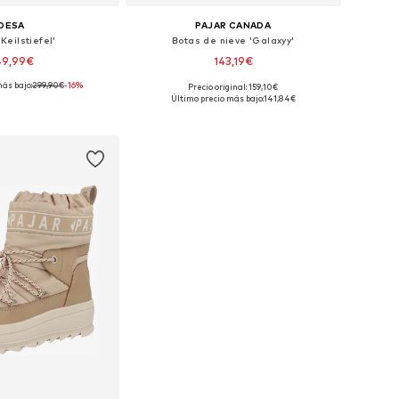
DESA
PAJAR CANADA
Keilstiefel'
Botas de nieve 'Galaxyy'
49,99€
143,19€
ás bajo:
299,90€
-16%
Precio original: 159,10€
isponibles: 37
Tallas disponibles: 37
Último precio más bajo:
141,84€
 a la cesta
Añadir a la cesta