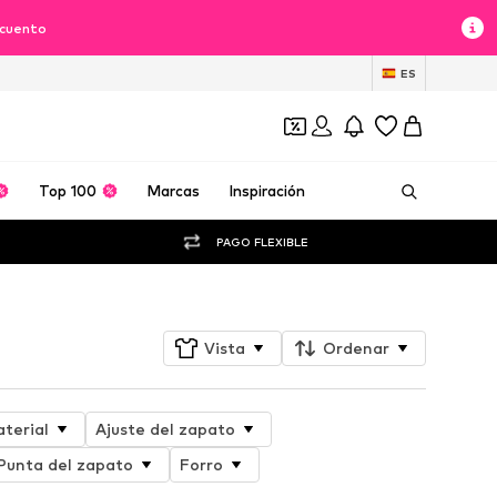
scuento
ES
Top 100
Marcas
Inspiración
PAGO FLEXIBLE
Vista
Ordenar
terial
Ajuste del zapato
Punta del zapato
Forro