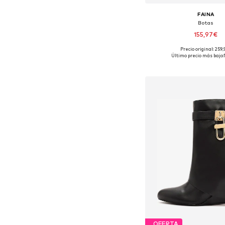
FAINA
Botas
155,97€
Precio original: 259
Tallas disponibles: 
Último precio más bajo:
Añadir a la c
OFERTA