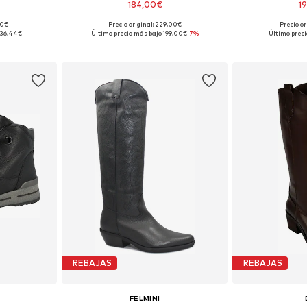
184,00€
1
60€
Precio original: 229,00€
Precio or
40, 41, 41,5, 42
Tallas disponibles: 36, 37, 38, 39
Tallas disponi
136,44€
Último precio más bajo:
199,00€
-7%
Último preci
esta
Añadir a la cesta
Añadir
REBAJAS
REBAJAS
FELMINI