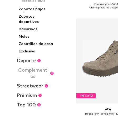
Botas de lluvia
Precio original: 160
Disponible en muchas
Último precio más bajo:
Zapatos bajos
Añadir a la c
Zapatos
deportivos
Bailarinas
Mules
Zapatillas de casa
Exclusivo
Deporte
Complement
os
Streetwear
Premium
OFERTA
Top 100
ARA
Botas con cordones '1