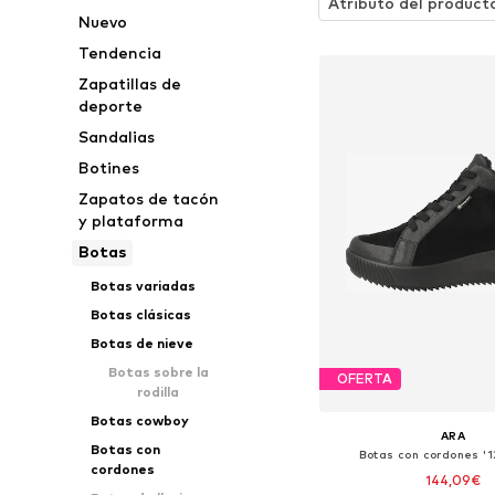
Atributo del product
Nuevo
Tendencia
Zapatillas de
deporte
Sandalias
Botines
Zapatos de tacón
y plataforma
Botas
Botas variadas
Botas clásicas
Botas de nieve
Botas sobre la
OFERTA
rodilla
Botas cowboy
ARA
Botas con
Botas con cordones '
cordones
144,09€