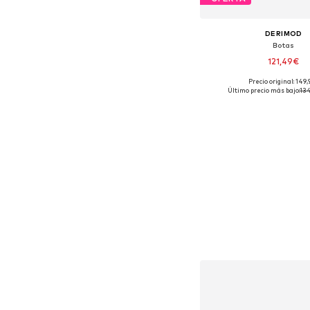
DERIMOD
Botas
121,49€
Precio original: 149
Tallas disponibles
Último precio más bajo:
134
Añadir a la c