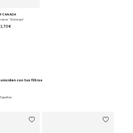
R CANADA
nieve 'Galaxyy'
42,70€
isponibles: 40
 a la cesta
inciden con tus filtros
 Zapatos