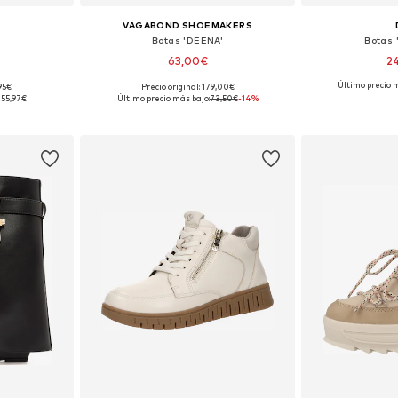
VAGABOND SHOEMAKERS
Botas 'DEENA'
Botas '
63,00€
2
Último precio m
,95€
Precio original: 179,00€
37, 38
Tallas disponibles: 36, 38, 40
Tallas d
155,97€
Último precio más bajo:
73,50€
-14%
esta
Añadir a la cesta
Añadir