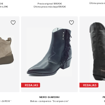
Último precio 
,10€
Precio original: 189,90€
 tallas
Tallas disponibles: 36, 37, 38, 39, 40, 41
Tallas disponibl
144,09€
Último precio más bajo:
159,92€
esta
Añadir a la cesta
Añadir
REBAJAS
REBAJAS
NERO GIARDINI
F
2-26908 '
Botas camperas 'Scarponcini'