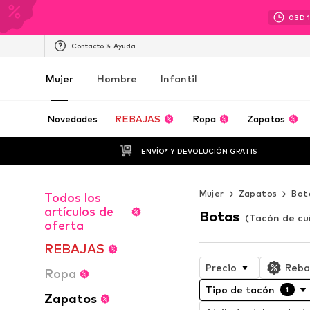
03
D
Contacto & Ayuda
Mujer
Hombre
Infantil
Novedades
REBAJAS
Ropa
Zapatos
ENVÍO* Y DEVOLUCIÓN GRATIS
Mujer
Zapatos
Bot
Todos los
artículos de
Botas
(Tacón de cu
oferta
REBAJAS
Precio
Reba
Ropa
Tipo de tacón
1
Zapatos