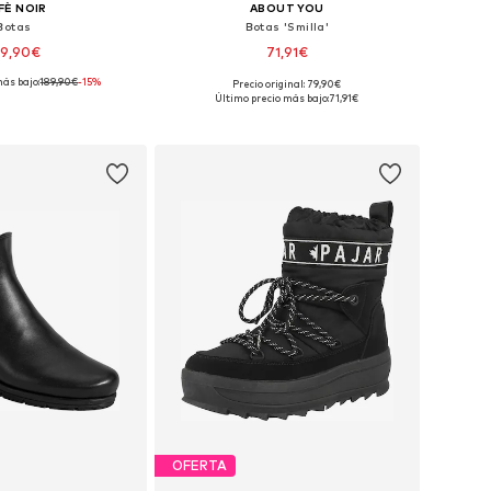
FÈ NOIR
ABOUT YOU
Botas
Botas 'Smilla'
59,90€
71,91€
más bajo:
189,90€
-15%
Precio original: 79,90€
ibles: 38, 40, 50,5
Tallas disponibles: 36, 40, 41
Último precio más bajo:
71,91€
 a la cesta
Añadir a la cesta
OFERTA