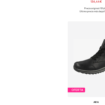
136,44€
Precio original: 151,
Tallas disponibles: 38,5, 39, 
Último precio más bajo:
Añadir a la c
OFERTA
ARA